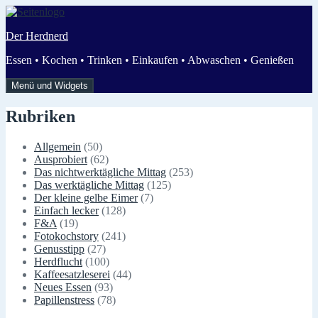
Zum
Inhalt
Der Herdnerd
springen
Essen • Kochen • Trinken • Einkaufen • Abwaschen • Genießen
Menü und Widgets
Rubriken
Allgemein
(50)
Ausprobiert
(62)
Das nichtwerktägliche Mittag
(253)
Das werktägliche Mittag
(125)
Der kleine gelbe Eimer
(7)
Einfach lecker
(128)
F&A
(19)
Fotokochstory
(241)
Genusstipp
(27)
Herdflucht
(100)
Kaffeesatzleserei
(44)
Neues Essen
(93)
Papillenstress
(78)