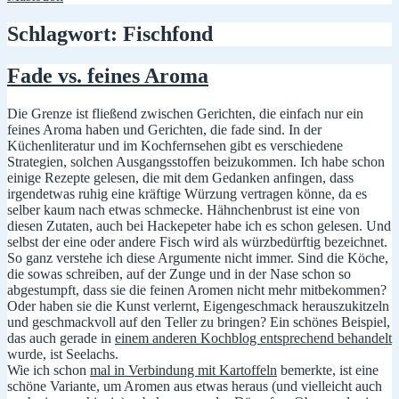
Schlagwort:
Fischfond
Fade vs. feines Aroma
Die Grenze ist fließend zwischen Gerichten, die einfach nur ein
feines Aroma haben und Gerichten, die fade sind. In der
Küchenliteratur und im Kochfernsehen gibt es verschiedene
Strategien, solchen Ausgangsstoffen beizukommen. Ich habe schon
einige Rezepte gelesen, die mit dem Gedanken anfingen, dass
irgendetwas ruhig eine kräftige Würzung vertragen könne, da es
selber kaum nach etwas schmecke. Hähnchenbrust ist eine von
diesen Zutaten, auch bei Hackepeter habe ich es schon gelesen. Und
selbst der eine oder andere Fisch wird als würzbedürftig bezeichnet.
So ganz verstehe ich diese Argumente nicht immer. Sind die Köche,
die sowas schreiben, auf der Zunge und in der Nase schon so
abgestumpft, dass sie die feinen Aromen nicht mehr mitbekommen?
Oder haben sie die Kunst verlernt, Eigengeschmack herauszukitzeln
und geschmackvoll auf den Teller zu bringen? Ein schönes Beispiel,
das auch gerade in
einem anderen Kochblog entsprechend behandelt
wurde, ist Seelachs.
Wie ich schon
mal in Verbindung mit Kartoffeln
bemerkte, ist eine
schöne Variante, um Aromen aus etwas heraus (und vielleicht auch