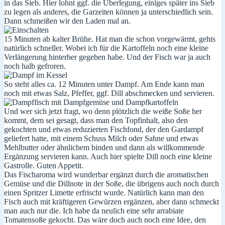
in das Sieb. Hier lohnt ggf. die Überlegung, einiges später ins Sieb
zu legen als anderes, die Garzeiten können ja unterschiedlich sein.
Dann schmeißen wir den Laden mal an.
15 Minuten ab kalter Brühe. Hat man die schon vorgewärmt, gehts
natürlich schneller. Wobei ich für die Kartoffeln noch eine kleine
Verlängerung hinterher gegeben habe. Und der Fisch war ja auch
noch halb gefroren.
So steht alles ca. 12 Minuten unter Dampf. Am Ende kann man
noch mit etwas Salz, Pfeffer, ggf. Dill abschmecken und servieren.
Und wer sich jetzt fragt, wo denn plötzlich die weiße Soße her
kommt, dem sei gesagt, dass man den Topfinhalt, also den
gekochten und etwas reduzierten Fischfond, der den Gardampf
geliefert hatte, mit einem Schuss Milch oder Sahne und etwas
Mehlbutter oder ähnlichem binden und dann als willkommende
Ergänzung servieren kann. Auch hier spielte Dill noch eine kleine
Gastrolle. Guten Appetit.
Das Fischaroma wird wunderbar ergänzt durch die aromatischen
Gemüse und die Dillnote in der Soße, die übrigens auch noch durch
einen Spritzer Limette erfrischt wurde. Natürlich kann man den
Fisch auch mit kräftigeren Gewürzen ergänzen, aber dann schmeckt
man auch nur die. Ich habe da neulich eine sehr arrabiate
Tomatensoße gekocht. Das wäre doch auch noch eine Idee, den