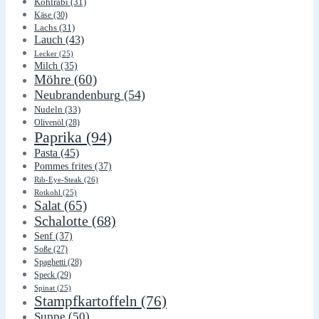
Kohlrabi
(31)
Käse
(30)
Lachs
(31)
Lauch
(43)
Lecker
(25)
Milch
(35)
Möhre
(60)
Neubrandenburg
(54)
Nudeln
(33)
Olivenöl
(28)
Paprika
(94)
Pasta
(45)
Pommes frites
(37)
Rib-Eye-Steak
(26)
Rotkohl
(25)
Salat
(65)
Schalotte
(68)
Senf
(37)
Soße
(27)
Spaghetti
(28)
Speck
(29)
Spinat
(25)
Stampfkartoffeln
(76)
Suppe
(50)