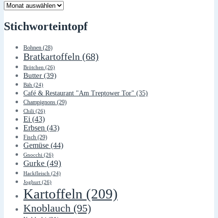
Lager
Stichworteintopf
Bohnen
(28)
Bratkartoffeln
(68)
Brötchen
(26)
Butter
(39)
Bäh
(24)
Café & Restaurant "Am Treptower Tor"
(35)
Champignons
(29)
Chili
(26)
Ei
(43)
Erbsen
(43)
Fisch
(29)
Gemüse
(44)
Gnocchi
(26)
Gurke
(49)
Hackfleisch
(24)
Joghurt
(26)
Kartoffeln
(209)
Knoblauch
(95)