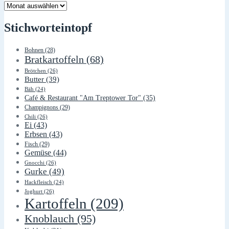
Lager
Stichworteintopf
Bohnen
(28)
Bratkartoffeln
(68)
Brötchen
(26)
Butter
(39)
Bäh
(24)
Café & Restaurant "Am Treptower Tor"
(35)
Champignons
(29)
Chili
(26)
Ei
(43)
Erbsen
(43)
Fisch
(29)
Gemüse
(44)
Gnocchi
(26)
Gurke
(49)
Hackfleisch
(24)
Joghurt
(26)
Kartoffeln
(209)
Knoblauch
(95)