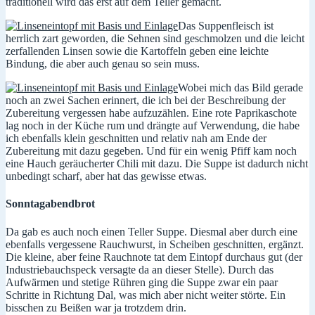
traditionell wird das erst auf dem Teller gemacht.
Das Suppenfleisch ist
herrlich zart geworden, die Sehnen sind geschmolzen und die leicht
zerfallenden Linsen sowie die Kartoffeln geben eine leichte
Bindung, die aber auch genau so sein muss.
Wobei mich das Bild gerade
noch an zwei Sachen erinnert, die ich bei der Beschreibung der
Zubereitung vergessen habe aufzuzählen. Eine rote Paprikaschote
lag noch in der Küche rum und drängte auf Verwendung, die habe
ich ebenfalls klein geschnitten und relativ nah am Ende der
Zubereitung mit dazu gegeben. Und für ein wenig Pfiff kam noch
eine Hauch geräucherter Chili mit dazu. Die Suppe ist dadurch nicht
unbedingt scharf, aber hat das gewisse etwas.
Sonntagabendbrot
Da gab es auch noch einen Teller Suppe. Diesmal aber durch eine
ebenfalls vergessene Rauchwurst, in Scheiben geschnitten, ergänzt.
Die kleine, aber feine Rauchnote tat dem Eintopf durchaus gut (der
Industriebauchspeck versagte da an dieser Stelle). Durch das
Aufwärmen und stetige Rühren ging die Suppe zwar ein paar
Schritte in Richtung Dal, was mich aber nicht weiter störte. Ein
bisschen zu Beißen war ja trotzdem drin.