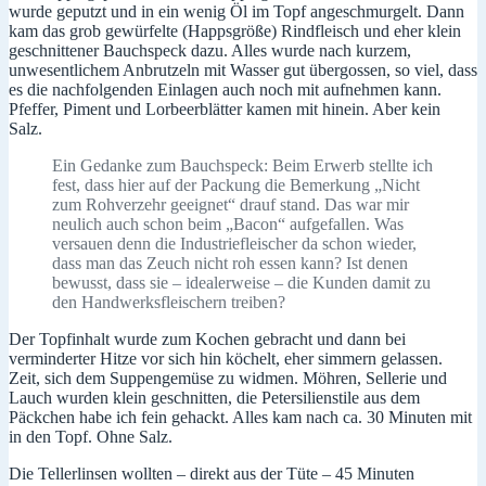
wurde geputzt und in ein wenig Öl im Topf angeschmurgelt. Dann
kam das grob gewürfelte (Happsgröße) Rindfleisch und eher klein
geschnittener Bauchspeck dazu. Alles wurde nach kurzem,
unwesentlichem Anbrutzeln mit Wasser gut übergossen, so viel, dass
es die nachfolgenden Einlagen auch noch mit aufnehmen kann.
Pfeffer, Piment und Lorbeerblätter kamen mit hinein. Aber kein
Salz.
Ein Gedanke zum Bauchspeck: Beim Erwerb stellte ich
fest, dass hier auf der Packung die Bemerkung „Nicht
zum Rohverzehr geeignet“ drauf stand. Das war mir
neulich auch schon beim „Bacon“ aufgefallen. Was
versauen denn die Industriefleischer da schon wieder,
dass man das Zeuch nicht roh essen kann? Ist denen
bewusst, dass sie – idealerweise – die Kunden damit zu
den Handwerksfleischern treiben?
Der Topfinhalt wurde zum Kochen gebracht und dann bei
verminderter Hitze vor sich hin köchelt, eher simmern gelassen.
Zeit, sich dem Suppengemüse zu widmen. Möhren, Sellerie und
Lauch wurden klein geschnitten, die Petersilienstile aus dem
Päckchen habe ich fein gehackt. Alles kam nach ca. 30 Minuten mit
in den Topf. Ohne Salz.
Die Tellerlinsen wollten – direkt aus der Tüte – 45 Minuten