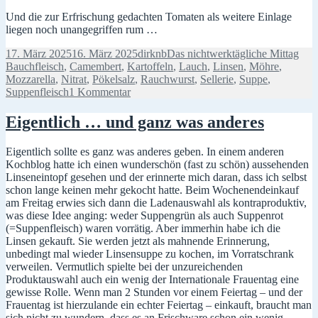
Und die zur Erfrischung gedachten Tomaten als weitere Einlage
liegen noch unangegriffen rum …
Veröffentlicht
Autor
Kategorien
Schl
17. März 2025
16. März 2025
dirknb
Das nichtwerktägliche Mittag
am
Bauchfleisch
,
Camembert
,
Kartoffeln
,
Lauch
,
Linsen
,
Möhre
,
Mozzarella
,
Nitrat
,
Pökelsalz
,
Rauchwurst
,
Sellerie
,
Suppe
,
zu
Suppenfleisch
1 Kommentar
Warum
rot
Eigentlich … und ganz was anderes
und
weiß
Eigentlich sollte es ganz was anderes geben. In einem anderen
und
Kochblog hatte ich einen wunderschön (fast zu schön) aussehenden
braune
Linseneintopf gesehen und der erinnerte mich daran, dass ich selbst
Suppe?
schon lange keinen mehr gekocht hatte. Beim Wochenendeinkauf
am Freitag erwies sich dann die Ladenauswahl als kontraproduktiv,
was diese Idee anging: weder Suppengrün als auch Suppenrot
(=Suppenfleisch) waren vorrätig. Aber immerhin habe ich die
Linsen gekauft. Sie werden jetzt als mahnende Erinnerung,
unbedingt mal wieder Linsensuppe zu kochen, im Vorratschrank
verweilen. Vermutlich spielte bei der unzureichenden
Produktauswahl auch ein wenig der Internationale Frauentag eine
gewisse Rolle. Wenn man 2 Stunden vor einem Feiertag – und der
Frauentag ist hierzulande ein echter Feiertag – einkauft, braucht man
sich nicht zu wundern, dass es an Frischware schon ein wenig