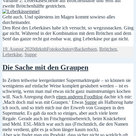
Variante 2: Leberkäsescheibe auf Brötchenhälfte und Senf auf
zweite Brötchenhälfte gestrichen.
Geht auch. Und spätestens im Magen kommt sowieso alles
durcheinander.
Den Rest des Leberkäses habe ich versucht, so wegzusnacken. Ging
gar nicht. Während in der Kombination mit dem Brötchen und dem
Senf das ganze recht gut essbar war, ging Leberkäse pur gar nicht.
Veröffentlicht
Autor
Kategorien
Schlagwörter
19. August 2020
dirknb
Fotokochstory
Backerbsen
,
Brötchen
,
am
Leberkäse
,
Suppe
Die Sache mit den Graupen
In Zeiten teilweise leergeräumter Supermarktregale – so können sie
wenigstens auf einfache Weise komplett gesäubert werden – ist es
schwierig, wenn man mal etwas nicht ganz mainstreamiges kochen
will. Nach Anregung durch
einen anderen Foodblog
dachte ich mir:
‚Mach doch mal was mit Graupen.‘ Etwas
Suppe
als Halbzeug hatte
ich noch, und so trieb mich nur der Erwerb von Graupen in den
Supermarkt. Es gab da noch so einiges, aber auch viele leere
Regale. Gerade auch im Frischgemüsebereich, beim Knäckebrot
und Mehl. ESL-Milch war auch aus (Frischmilch, die den Namen
mehr verdient, gibt es ja schon länger kaum noch).
Aber wie findet man ein Produkt, dass sicher nicht so wirklich oft