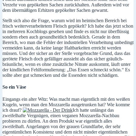
Verzehr von gepökelten Sachen zurückhalten. Außerdem wird vor
dem übermäßigen Erhitzen gepökelter Sachen gewarnt.
Stellt sich also die Frage, warum wird im heimischen Bereich bei
frisch weiterverarbeitetem Fleisch gepökelt? Ich habe das jetzt schon
in mehreren Kochblogs gesehen und finde es nicht nur überflüssig
sondern eben auch gesundheitlich bedenklich. Gerade in dem
Bereich, wo man die Fehler der industriellen Verarbeitung unbedingt
vermeiden kann, da keine lange Haltbarkeiten erreicht werden
müssen. Und der sicher an der Stelle vorgebrachte Grund, dass das
gerötete Fleisch doch gefälliger aussieht als das sicher gräulich-
bräunliche, wenn es ohne zusätzliche Nitrate auskommt, läuft unter
der kindlichen Fehlformulierung: „Das Essen schmeckt schön.“ Es
sollte aber gut schmecken und die Essenden nicht schädigen.
So ein Väse
Eingangs ein alter Witz: Was macht man eigentlich mit den weißen
Kugeln, wenn man den Mozzarella ausgetrunken hat? Wie komme
ich drauf?
Ich hatte unlängst das
zweifelhafte Vergnügen, einen veganen Mozzarella-Nachbau
probieren zu dürfen. An dem Produkt war eigentlich alles
zweifelhaft. Angefangen von der grauen Grundfarbe, der sehr
eigentümlichen Konsistenz und dem nicht minder eigentümlichen