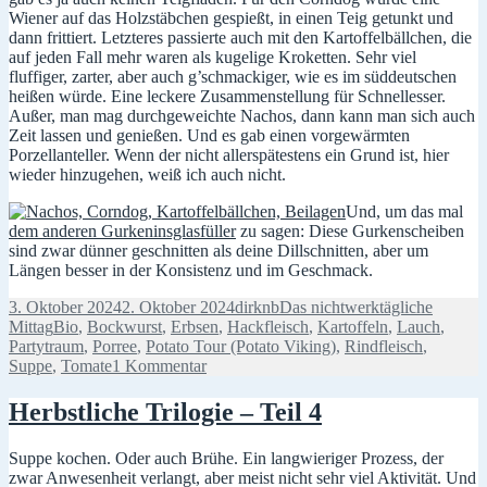
Wiener auf das Holzstäbchen gespießt, in einen Teig getunkt und
dann frittiert. Letzteres passierte auch mit den Kartoffelbällchen, die
auf jeden Fall mehr waren als kugelige Kroketten. Sehr viel
fluffiger, zarter, aber auch g’schmackiger, wie es im süddeutschen
heißen würde. Eine leckere Zusammenstellung für Schnellesser.
Außer, man mag durchgeweichte Nachos, dann kann man sich auch
Zeit lassen und genießen. Und es gab einen vorgewärmten
Porzellanteller. Wenn der nicht allerspätestens ein Grund ist, hier
wieder hinzugehen, weiß ich auch nicht.
Und, um das mal
dem anderen Gurkeninsglasfüller
zu sagen: Diese Gurkenscheiben
sind zwar dünner geschnitten als deine Dillschnitten, aber um
Längen besser in der Konsistenz und im Geschmack.
Veröffentlicht
Autor
Kategorien
3. Oktober 2024
2. Oktober 2024
dirknb
Das nichtwerktägliche
am
Schlagwörter
Mittag
Bio
,
Bockwurst
,
Erbsen
,
Hackfleisch
,
Kartoffeln
,
Lauch
,
Partytraum
,
Porree
,
Potato Tour (Potato Viking)
,
Rindfleisch
,
zu
Suppe
,
Tomate
1 Kommentar
Zwischenmahlzeit
Herbstliche Trilogie – Teil 4
Suppe kochen. Oder auch Brühe. Ein langwieriger Prozess, der
zwar Anwesenheit verlangt, aber meist nicht sehr viel Aktivität. Und