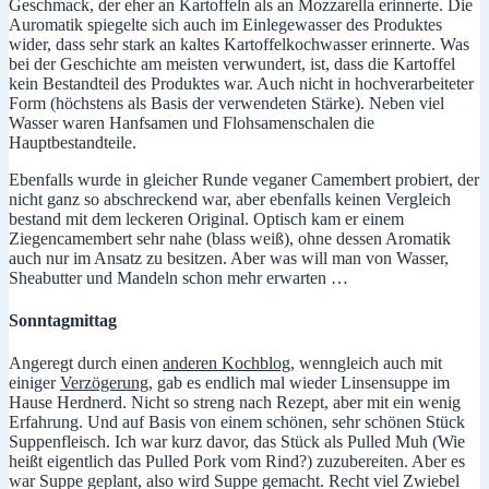
Geschmack, der eher an Kartoffeln als an Mozzarella erinnerte. Die
Auromatik spiegelte sich auch im Einlegewasser des Produktes
wider, dass sehr stark an kaltes Kartoffelkochwasser erinnerte. Was
bei der Geschichte am meisten verwundert, ist, dass die Kartoffel
kein Bestandteil des Produktes war. Auch nicht in hochverarbeiteter
Form (höchstens als Basis der verwendeten Stärke). Neben viel
Wasser waren Hanfsamen und Flohsamenschalen die
Hauptbestandteile.
Ebenfalls wurde in gleicher Runde veganer Camembert probiert, der
nicht ganz so abschreckend war, aber ebenfalls keinen Vergleich
bestand mit dem leckeren Original. Optisch kam er einem
Ziegencamembert sehr nahe (blass weiß), ohne dessen Aromatik
auch nur im Ansatz zu besitzen. Aber was will man von Wasser,
Sheabutter und Mandeln schon mehr erwarten …
Sonntagmittag
Angeregt durch einen
anderen Kochblog
, wenngleich auch mit
einiger
Verzögerung
, gab es endlich mal wieder Linsensuppe im
Hause Herdnerd. Nicht so streng nach Rezept, aber mit ein wenig
Erfahrung. Und auf Basis von einem schönen, sehr schönen Stück
Suppenfleisch. Ich war kurz davor, das Stück als Pulled Muh (Wie
heißt eigentlich das Pulled Pork vom Rind?) zuzubereiten. Aber es
war Suppe geplant, also wird Suppe gemacht. Recht viel Zwiebel