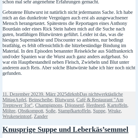
schon mal sehr angenehme Erfahrungen gemacht.
Gebratene Blutwurst ist natürlich nicht jedermanns Sache. Ich habe
mich an das dunkelrote Vergnügen auch erst als ausgewachsener
Mensch herangetastet. Spätestens die Reportagen eines Anthony
Bourdain oder eines Rick Stein haben mich auf die Suche nach
guten, bratfähigen Blutwürsten geführt. Leider ist das, was die
hiesigen Supermärkte und Discounter so anbieten, nur bedingt
bratfähig, es fehlt offensichtlich die hitzebeständige Bindung im
Material. In den Episoden benannter Reiseköche aus Südfrankreich
und/oder Spanien war die Wurst auch ganz anders aufgebaut. So
war ein Hauptbestandteil neben Fleisch, Zwiebeln und Blut unter
anderem auch Reis. Aber solche Blutwürste habe ich hier noch nicht
gefunden.
Veröffentlicht
Autor
Kategorien
11. Dezember 2023
9. März 2025
dirknb
Das nichtwerktägliche
am
Schlagwörter
Mittag
Apfel
,
Beinscheibe
,
Blutwurst
,
Café & Restaurant "Am
Treptower Tor"
,
Champignons
,
Dijonsenf
,
Herdnerd
,
Kartoffeln
,
Möhre
,
Obstkompott
,
Soße
,
Stampfkartoffeln
,
Suppe
,
Wruke
,
Wrukeneintopf
,
Zander
Knusprige Suppe und Leberkäs’semmel