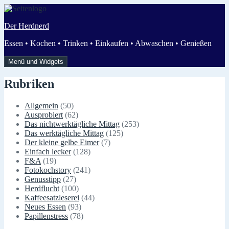
Zum
Inhalt
Der Herdnerd
springen
Essen • Kochen • Trinken • Einkaufen • Abwaschen • Genießen
Menü und Widgets
Rubriken
Allgemein
(50)
Ausprobiert
(62)
Das nichtwerktägliche Mittag
(253)
Das werktägliche Mittag
(125)
Der kleine gelbe Eimer
(7)
Einfach lecker
(128)
F&A
(19)
Fotokochstory
(241)
Genusstipp
(27)
Herdflucht
(100)
Kaffeesatzleserei
(44)
Neues Essen
(93)
Papillenstress
(78)