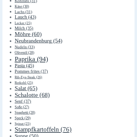
Kohlrabi
(31)
Käse
(30)
Lachs
(31)
Lauch
(43)
Lecker
(25)
Milch
(35)
Möhre
(60)
Neubrandenburg
(54)
Nudeln
(33)
Olivenöl
(28)
Paprika
(94)
Pasta
(45)
Pommes frites
(37)
Rib-Eye-Steak
(26)
Rotkohl
(25)
Salat
(65)
Schalotte
(68)
Senf
(37)
Soße
(27)
Spaghetti
(28)
Speck
(29)
Spinat
(25)
Stampfkartoffeln
(76)
Suppe
(50)