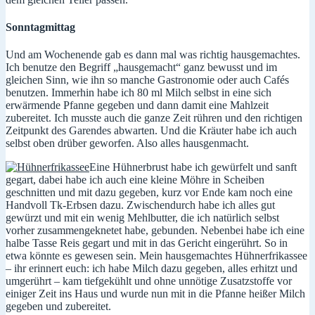
Sonntagmittag
Und am Wochenende gab es dann mal was richtig hausgemachtes.
Ich benutze den Begriff „hausgemacht“ ganz bewusst und im
gleichen Sinn, wie ihn so manche Gastronomie oder auch Cafés
benutzen. Immerhin habe ich 80 ml Milch selbst in eine sich
erwärmende Pfanne gegeben und dann damit eine Mahlzeit
zubereitet. Ich musste auch die ganze Zeit rühren und den richtigen
Zeitpunkt des Garendes abwarten. Und die Kräuter habe ich auch
selbst oben drüber geworfen. Also alles hausgenmacht.
Eine Hühnerbrust habe ich gewürfelt und sanft
gegart, dabei habe ich auch eine kleine Möhre in Scheiben
geschnitten und mit dazu gegeben, kurz vor Ende kam noch eine
Handvoll Tk-Erbsen dazu. Zwischendurch habe ich alles gut
gewürzt und mit ein wenig Mehlbutter, die ich natürlich selbst
vorher zusammengeknetet habe, gebunden. Nebenbei habe ich eine
halbe Tasse Reis gegart und mit in das Gericht eingerührt. So in
etwa könnte es gewesen sein. Mein hausgemachtes Hühnerfrikassee
– ihr erinnert euch: ich habe Milch dazu gegeben, alles erhitzt und
umgerührt – kam tiefgekühlt und ohne unnötige Zusatzstoffe vor
einiger Zeit ins Haus und wurde nun mit in die Pfanne heißer Milch
gegeben und zubereitet.