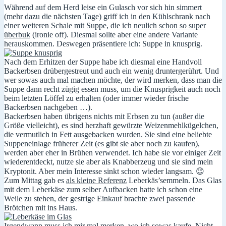
Während auf dem Herd leise ein Gulasch vor sich hin simmert
(mehr dazu die nächsten Tage) griff ich in den Kühlschrank nach
einer weiteren Schale mit Suppe, die ich
neulich schon so super
überbuk
(ironie off). Diesmal sollte aber eine andere Variante
herauskommen. Deswegen präsentiere ich: Suppe in knusprig.
Nach dem Erhitzen der Suppe habe ich diesmal eine Handvoll
Backerbsen drübergestreut und auch ein wenig druntergerührt. Und
wer sowas auch mal machen möchte, der wird merken, dass man die
Suppe dann recht zügig essen muss, um die Knusprigkeit auch noch
beim letzten Löffel zu erhalten (oder immer wieder frische
Backerbsen nachgeben …).
Backerbsen haben übrigens nichts mit Erbsen zu tun (außer die
Größe vielleicht), es sind herzhaft gewürzte Weizenmehlkügelchen,
die vermutlich in Fett ausgebacken wurden. Sie sind eine beliebte
Suppeneinlage früherer Zeit (es gibt sie aber noch zu kaufen),
werden aber eher in Brühen verwendet. Ich habe sie vor einiger Zeit
wiederentdeckt, nutze sie aber als Knabberzeug und sie sind mein
Kryptonit. Aber mein Interesse sinkt schon wieder langsam. 😉
Zum Mittag gab es
als kleine Referenz
Leberkäs’semmeln. Das Glas
mit dem Leberkäse zum selber Aufbacken hatte ich schon eine
Weile zu stehen, der gestrige Einkauf brachte zwei passende
Brötchen mit ins Haus.
Irgendwann muss ich mir mal merken, wo ich sowas kaufe. Nicht,