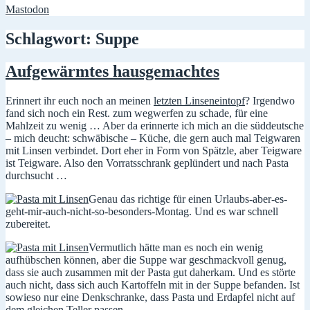
Mastodon
Schlagwort:
Suppe
Aufgewärmtes hausgemachtes
Erinnert ihr euch noch an meinen
letzten Linseneintopf
? Irgendwo
fand sich noch ein Rest. zum wegwerfen zu schade, für eine
Mahlzeit zu wenig … Aber da erinnerte ich mich an die süddeutsche
– mich deucht: schwäbische – Küche, die gern auch mal Teigwaren
mit Linsen verbindet. Dort eher in Form von Spätzle, aber Teigware
ist Teigware. Also den Vorratsschrank geplündert und nach Pasta
durchsucht …
Genau das richtige für einen Urlaubs-aber-es-
geht-mir-auch-nicht-so-besonders-Montag. Und es war schnell
zubereitet.
Vermutlich hätte man es noch ein wenig
aufhübschen können, aber die Suppe war geschmackvoll genug,
dass sie auch zusammen mit der Pasta gut daherkam. Und es störte
auch nicht, dass sich auch Kartoffeln mit in der Suppe befanden. Ist
sowieso nur eine Denkschranke, dass Pasta und Erdapfel nicht auf
dem gleichen Teller passen.