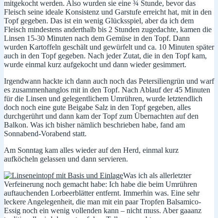
mitgekocht werden. Also wurden sie eine ¾ Stunde, bevor das
Fleisch seine ideale Konsistenz und Garstufe erreicht hat, mit in den
Topf gegeben. Das ist ein wenig Glücksspiel, aber da ich dem
Fleisch mindestens anderthalb bis 2 Stunden zugedachte, kamen die
Linsen 15-30 Minuten nach dem Gemüse in den Topf. Dann
wurden Kartoffeln geschält und gewürfelt und ca. 10 Minuten später
auch in den Topf gegeben. Nach jeder Zutat, die in den Topf kam,
wurde einmal kurz aufgekocht und dann wieder gesimmert.
Irgendwann hackte ich dann auch noch das Petersiliengrün und warf
es zusammenhanglos mit in den Topf. Nach Ablauf der 45 Minuten
für die Linsen und gelegentlichem Umrühren, wurde letztendlich
doch noch eine gute Beigabe Salz in den Topf gegeben, alles
durchgerührt und dann kam der Topf zum Übernachten auf den
Balkon. Was ich bisher nämlich beschrieben habe, fand am
Sonnabend-Vorabend statt.
Am Sonntag kam alles wieder auf den Herd, einmal kurz
aufköcheln gelassen und dann servieren.
Was ich als allerletzter
Verfeinerung noch gemacht habe: Ich habe die beim Umrühren
auftauchenden Lorbeerblätter entfernt. Immerhin was. Eine sehr
leckere Angelegenheit, die man mit ein paar Tropfen Balsamico-
Essig noch ein wenig vollenden kann – nicht muss. Aber gaaanz