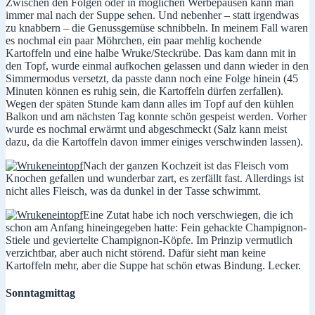
Zwischen den Folgen oder in möglichen Werbepausen kann man
immer mal nach der Suppe sehen. Und nebenher – statt irgendwas
zu knabbern – die Genussgemüse schnibbeln. In meinem Fall waren
es nochmal ein paar Möhrchen, ein paar mehlig kochende
Kartoffeln und eine halbe Wruke/Steckrübe. Das kam dann mit in
den Topf, wurde einmal aufkochen gelassen und dann wieder in den
Simmermodus versetzt, da passte dann noch eine Folge hinein (45
Minuten können es ruhig sein, die Kartoffeln dürfen zerfallen).
Wegen der späten Stunde kam dann alles im Topf auf den kühlen
Balkon und am nächsten Tag konnte schön gespeist werden. Vorher
wurde es nochmal erwärmt und abgeschmeckt (Salz kann meist
dazu, da die Kartoffeln davon immer einiges verschwinden lassen).
Nach der ganzen Kochzeit ist das Fleisch vom
Knochen gefallen und wunderbar zart, es zerfällt fast. Allerdings ist
nicht alles Fleisch, was da dunkel in der Tasse schwimmt.
Eine Zutat habe ich noch verschwiegen, die ich
schon am Anfang hineingegeben hatte: Fein gehackte Champignon-
Stiele und geviertelte Champignon-Köpfe. Im Prinzip vermutlich
verzichtbar, aber auch nicht störend. Dafür sieht man keine
Kartoffeln mehr, aber die Suppe hat schön etwas Bindung. Lecker.
Sonntagmittag