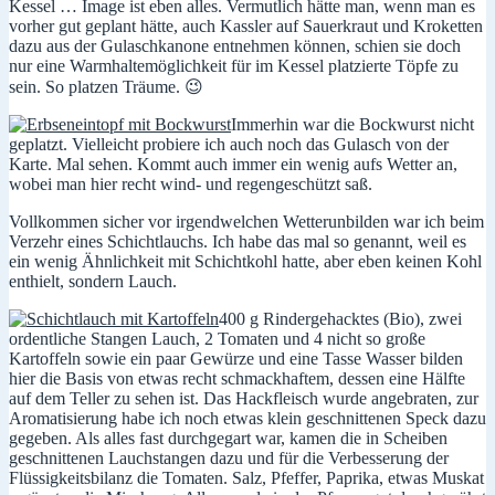
Kessel … Image ist eben alles. Vermutlich hätte man, wenn man es
vorher gut geplant hätte, auch Kassler auf Sauerkraut und Kroketten
dazu aus der Gulaschkanone entnehmen können, schien sie doch
nur eine Warmhaltemöglichkeit für im Kessel platzierte Töpfe zu
sein. So platzen Träume. 😉
Immerhin war die Bockwurst nicht
geplatzt. Vielleicht probiere ich auch noch das Gulasch von der
Karte. Mal sehen. Kommt auch immer ein wenig aufs Wetter an,
wobei man hier recht wind- und regengeschützt saß.
Vollkommen sicher vor irgendwelchen Wetterunbilden war ich beim
Verzehr eines Schichtlauchs. Ich habe das mal so genannt, weil es
ein wenig Ähnlichkeit mit Schichtkohl hatte, aber eben keinen Kohl
enthielt, sondern Lauch.
400 g Rindergehacktes (Bio), zwei
ordentliche Stangen Lauch, 2 Tomaten und 4 nicht so große
Kartoffeln sowie ein paar Gewürze und eine Tasse Wasser bilden
hier die Basis von etwas recht schmackhaftem, dessen eine Hälfte
auf dem Teller zu sehen ist. Das Hackfleisch wurde angebraten, zur
Aromatisierung habe ich noch etwas klein geschnittenen Speck dazu
gegeben. Als alles fast durchgegart war, kamen die in Scheiben
geschnittenen Lauchstangen dazu und für die Verbesserung der
Flüssigkeitsbilanz die Tomaten. Salz, Pfeffer, Paprika, etwas Muskat