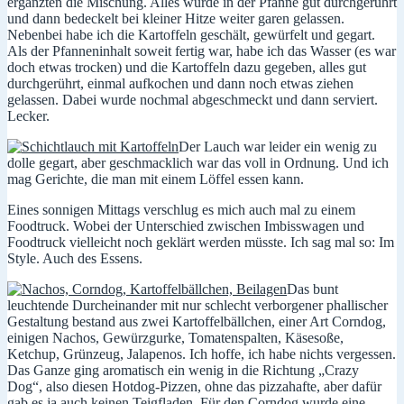
ergänzten die Mischung. Alles wurde in der Pfanne gut durchgerührt
und dann bedeckelt bei kleiner Hitze weiter garen gelassen.
Nebenbei habe ich die Kartoffeln geschält, gewürfelt und gegart.
Als der Pfanneninhalt soweit fertig war, habe ich das Wasser (es war
doch etwas trocken) und die Kartoffeln dazu gegeben, alles gut
durchgerührt, einmal aufkochen und dann noch etwas ziehen
gelassen. Dabei wurde nochmal abgeschmeckt und dann serviert.
Lecker.
Der Lauch war leider ein wenig zu
dolle gegart, aber geschmacklich war das voll in Ordnung. Und ich
mag Gerichte, die man mit einem Löffel essen kann.
Eines sonnigen Mittags verschlug es mich auch mal zu einem
Foodtruck. Wobei der Unterschied zwischen Imbisswagen und
Foodtruck vielleicht noch geklärt werden müsste. Ich sag mal so: Im
Style. Auch des Essens.
Das bunt
leuchtende Durcheinander mit nur schlecht verborgener phallischer
Gestaltung bestand aus zwei Kartoffelbällchen, einer Art Corndog,
einigen Nachos, Gewürzgurke, Tomatenspalten, Käsesoße,
Ketchup, Grünzeug, Jalapenos. Ich hoffe, ich habe nichts vergessen.
Das Ganze ging aromatisch ein wenig in die Richtung „Crazy
Dog“, also diesen Hotdog-Pizzen, ohne das pizzahafte, aber dafür
gab es ja auch keinen Teigfladen. Für den Corndog wurde eine