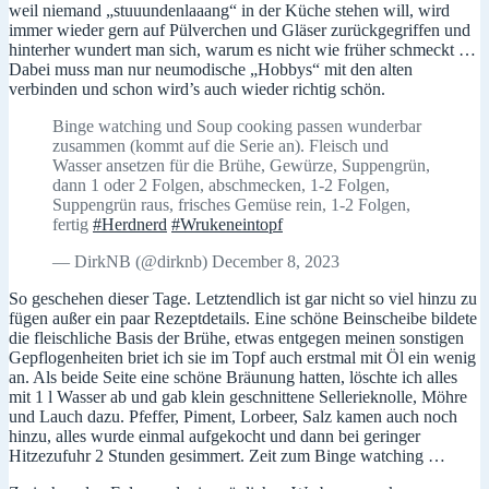
weil niemand „stuuundenlaaang“ in der Küche stehen will, wird
immer wieder gern auf Pülverchen und Gläser zurückgegriffen und
hinterher wundert man sich, warum es nicht wie früher schmeckt …
Dabei muss man nur neumodische „Hobbys“ mit den alten
verbinden und schon wird’s auch wieder richtig schön.
Binge watching und Soup cooking passen wunderbar
zusammen (kommt auf die Serie an). Fleisch und
Wasser ansetzen für die Brühe, Gewürze, Suppengrün,
dann 1 oder 2 Folgen, abschmecken, 1-2 Folgen,
Suppengrün raus, frisches Gemüse rein, 1-2 Folgen,
fertig
#Herdnerd
#Wrukeneintopf
— DirkNB (@dirknb) December 8, 2023
So geschehen dieser Tage. Letztendlich ist gar nicht so viel hinzu zu
fügen außer ein paar Rezeptdetails. Eine schöne Beinscheibe bildete
die fleischliche Basis der Brühe, etwas entgegen meinen sonstigen
Gepflogenheiten briet ich sie im Topf auch erstmal mit Öl ein wenig
an. Als beide Seite eine schöne Bräunung hatten, löschte ich alles
mit 1 l Wasser ab und gab klein geschnittene Sellerieknolle, Möhre
und Lauch dazu. Pfeffer, Piment, Lorbeer, Salz kamen auch noch
hinzu, alles wurde einmal aufgekocht und dann bei geringer
Hitzezufuhr 2 Stunden gesimmert. Zeit zum Binge watching …