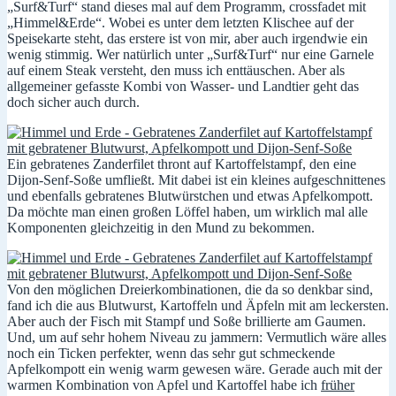
„Surf&Turf“ stand dieses mal auf dem Programm, crossfadet mit
„Himmel&Erde“. Wobei es unter dem letzten Klischee auf der
Speisekarte steht, das erstere ist von mir, aber auch irgendwie ein
wenig stimmig. Wer natürlich unter „Surf&Turf“ nur eine Garnele
auf einem Steak versteht, den muss ich enttäuschen. Aber als
allgemeiner gefasste Kombi von Wasser- und Landtier geht das
doch sicher auch durch.
Ein gebratenes Zanderfilet thront auf Kartoffelstampf, den eine
Dijon-Senf-Soße umfließt. Mit dabei ist ein kleines aufgeschnittenes
und ebenfalls gebratenes Blutwürstchen und etwas Apfelkompott.
Da möchte man einen großen Löffel haben, um wirklich mal alle
Komponenten gleichzeitig in den Mund zu bekommen.
Von den möglichen Dreierkombinationen, die da so denkbar sind,
fand ich die aus Blutwurst, Kartoffeln und Äpfeln mit am leckersten.
Aber auch der Fisch mit Stampf und Soße brillierte am Gaumen.
Und, um auf sehr hohem Niveau zu jammern: Vermutlich wäre alles
noch ein Ticken perfekter, wenn das sehr gut schmeckende
Apfelkompott ein wenig warm gewesen wäre. Gerade auch mit der
warmen Kombination von Apfel und Kartoffel habe ich
früher