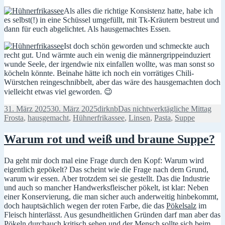
Als alles die richtige Konsistenz hatte, habe ich
es selbst(!) in eine Schüssel umgefüllt, mit Tk-Kräutern bestreut und
dann für euch abgelichtet. Als hausgemachtes Essen.
Ist doch schön geworden und schmeckte auch
recht gut. Und wärmte auch ein wenig die männergrippeinduziert
wunde Seele, der irgendwie nix einfallen wollte, was man sonst so
köcheln könnte. Beinahe hätte ich noch ein vorrätiges Chili-
Würstchen reingeschnibbelt, aber das wäre des hausgemachten doch
vielleicht etwas viel geworden. 😉
Veröffentlicht
Autor
Kategorien
Schl
31. März 2025
30. März 2025
dirknb
Das nichtwerktägliche Mittag
am
Frosta
,
hausgemacht
,
Hühnerfrikassee
,
Linsen
,
Pasta
,
Suppe
Warum rot und weiß und braune Suppe?
Da geht mir doch mal eine Frage durch den Kopf: Warum wird
eigentlich gepökelt? Das scheint wie die Frage nach dem Grund,
warum wir essen. Aber trotzdem sei sie gestellt. Das die Industrie
und auch so mancher Handwerksfleischer pökelt, ist klar: Neben
einer Konservierung, die man sicher auch anderweitig hinbekommt,
doch hauptsächlich wegen der roten Farbe, die das
Pökelsalz
im
Fleisch hinterlässt. Aus gesundheitlichen Gründen darf man aber das
Pökeln durchauch kritisch sehen und der Mensch sollte sich beim