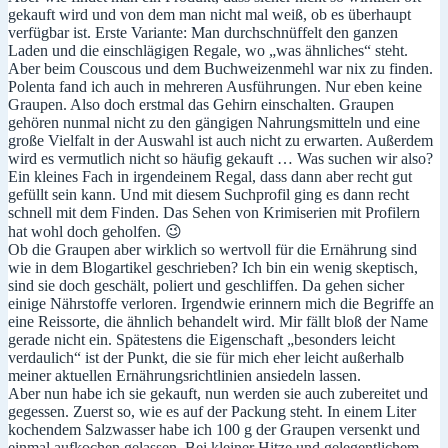
gekauft wird und von dem man nicht mal weiß, ob es überhaupt
verfügbar ist. Erste Variante: Man durchschnüffelt den ganzen
Laden und die einschlägigen Regale, wo „was ähnliches“ steht.
Aber beim Couscous und dem Buchweizenmehl war nix zu finden.
Polenta fand ich auch in mehreren Ausführungen. Nur eben keine
Graupen. Also doch erstmal das Gehirn einschalten. Graupen
gehören nunmal nicht zu den gängigen Nahrungsmitteln und eine
große Vielfalt in der Auswahl ist auch nicht zu erwarten. Außerdem
wird es vermutlich nicht so häufig gekauft … Was suchen wir also?
Ein kleines Fach in irgendeinem Regal, dass dann aber recht gut
gefüllt sein kann. Und mit diesem Suchprofil ging es dann recht
schnell mit dem Finden. Das Sehen von Krimiserien mit Profilern
hat wohl doch geholfen. 😉
Ob die Graupen aber wirklich so wertvoll für die Ernährung sind
wie in dem Blogartikel geschrieben? Ich bin ein wenig skeptisch,
sind sie doch geschält, poliert und geschliffen. Da gehen sicher
einige Nährstoffe verloren. Irgendwie erinnern mich die Begriffe an
eine Reissorte, die ähnlich behandelt wird. Mir fällt bloß der Name
gerade nicht ein. Spätestens die Eigenschaft „besonders leicht
verdaulich“ ist der Punkt, die sie für mich eher leicht außerhalb
meiner aktuellen Ernährungsrichtlinien ansiedeln lassen.
Aber nun habe ich sie gekauft, nun werden sie auch zubereitet und
gegessen. Zuerst so, wie es auf der Packung steht. In einem Liter
kochendem Salzwasser habe ich 100 g der Graupen versenkt und
einmal aufkochen gelassen. Bei kleiner Hitze und gelegentlichem