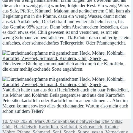
durfte ein wenig maillardieren. Dann folgten die Zwiebeln und als
die auch ein wenig glasig wurden, folgte der Rest. Ein wenig Würze
aus Salz, Pfeffer, Kümmel; Majoran und geräuchertem Chili kam als
Begleitung mit in die Pfanne, dazu ein wenig Wasser, damit nichts
ansetzt. Aufköcheln, Deckel drauf und weiter köcheln lassen, bis
das Gemüse 95% gar ist. Dann beim Abschmecken feststellen, dass
es doch etwas viel Chili gewesen ist und versuchen, es mit ein
wenig Schmand zu neutralisieren. Tk-Kräuter dazu und fertig ist ein
einfaches, aber schmackhaftes Tellergericht. Oder Pfannengericht.
Die dezente Bindung kommt natürlich auch durch die Kartoffeln,
die einer mehligkochende Sorte angehören.
Natürlich hätte man aus dem Hackfleisch auch ein paar Frikadellen,
aus Möhre und Kohlrabi Beilagengemüse und aus den Kartoffeln
Petersilienkartoffeln oder Kartoffelbrei machen können … Aber im
Magen kommt sowieso alles durcheinander. Warum also nicht auch
schon auf dem Teller?
Veröffentlicht
Autor
Kategorien
Schla
10. März 2025
9. März 2025
dirknb
Das nichtwerktägliche Mittag
am
Chili
,
Hackfleisch
,
Kartoffeln
,
Kohlrabi
,
Kokosmilch
,
Kräuter
,
Möhre
,
Pfanne
,
Schmand
,
Senf
,
Speck
,
Suppe
,
vegan
,
Verpackung
,