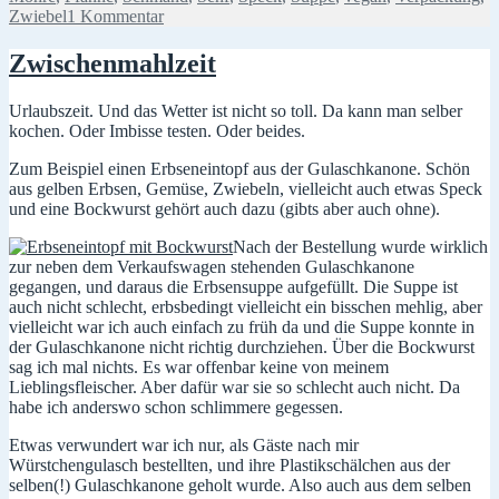
zu
Zwiebel
1 Kommentar
Eigentlich
…
Zwischenmahlzeit
und
ganz
Urlaubszeit. Und das Wetter ist nicht so toll. Da kann man selber
was
kochen. Oder Imbisse testen. Oder beides.
anderes
Zum Beispiel einen Erbseneintopf aus der Gulaschkanone. Schön
aus gelben Erbsen, Gemüse, Zwiebeln, vielleicht auch etwas Speck
und eine Bockwurst gehört auch dazu (gibts aber auch ohne).
Nach der Bestellung wurde wirklich
zur neben dem Verkaufswagen stehenden Gulaschkanone
gegangen, und daraus die Erbsensuppe aufgefüllt. Die Suppe ist
auch nicht schlecht, erbsbedingt vielleicht ein bisschen mehlig, aber
vielleicht war ich auch einfach zu früh da und die Suppe konnte in
der Gulaschkanone nicht richtig durchziehen. Über die Bockwurst
sag ich mal nichts. Es war offenbar keine von meinem
Lieblingsfleischer. Aber dafür war sie so schlecht auch nicht. Da
habe ich anderswo schon schlimmere gegessen.
Etwas verwundert war ich nur, als Gäste nach mir
Würstchengulasch bestellten, und ihre Plastikschälchen aus der
selben(!) Gulaschkanone geholt wurde. Also auch aus dem selben