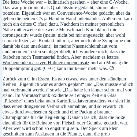
Die letze Woche war – kulinarisch gesehen – eher eine C-Woche.
Kräuter/seitlings/kartof
Das war primär nicht als Qualitätsstufe gedacht, stimmt aber
trotzdem. Eigentlich war an Convenience-Woche gedacht, aber da
gehen die beiden C’s ja Hand in Hand miteinander. Außerdem kam
noch ein drittes C (fast) dazu. Nachdem in meiner persönlichen
Nähe mittlerweile der zweite Mensch nach Kontakt mit mir
coronapositiv wurde (meint: nicht bei mir angesteckt, aber wohl
schon infiziert, als Kontakt mit mir, aber noch ohne Symptome und
damit bis dato unerkannt), ist meine Nasenschleimhaut vom
andauernden Testen so abgerubbelt, ich wundere mich, dass die
Stäbchen noch Testmaterial finden. Aber, nachdem es
letztes
Wochenende massiven Hühnersuppeneinsatz
und am Montag die
Doppelimpfung gab (C+G) kann mir keiner mehr was. 😉
Zurück zum C im Essen. Es gab etwas, was unter den ständigen
Reihen „Eigentlich war es anders geplant“ und „Das musste endlich
mal verbraucht werden“ sowie „Das hatte ich länger schon mal vor“
stand. Im Vorratsschrank oxidierte seit einiger Zeit ein Glas
„Pilzsoße“ eines bekannten Kartoffelsalatverunstalters vor sich hin,
dass einen dringenden Verbrauch anmahnte, und so erwarb ich
etwas durchwachsenen Speck und eine Packung brauner
Champignons für die Begleitung. Danach las ich, dass die Soße
eigentlich für die Beigabe von Fleisch oder Gemüse gedacht war.
Aber wer wird schon so engstirnig sein. Der Speck am klein
geschnitten zum Auslassen in die Pfanne, dann die grob