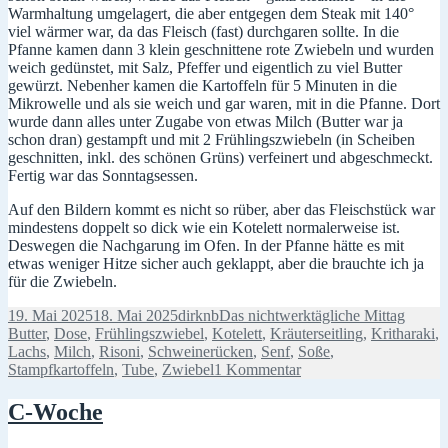
Warmhaltung umgelagert, die aber entgegen dem Steak mit 140°
viel wärmer war, da das Fleisch (fast) durchgaren sollte. In die
Pfanne kamen dann 3 klein geschnittene rote Zwiebeln und wurden
weich gedünstet, mit Salz, Pfeffer und eigentlich zu viel Butter
gewürzt. Nebenher kamen die Kartoffeln für 5 Minuten in die
Mikrowelle und als sie weich und gar waren, mit in die Pfanne. Dort
wurde dann alles unter Zugabe von etwas Milch (Butter war ja
schon dran) gestampft und mit 2 Frühlingszwiebeln (in Scheiben
geschnitten, inkl. des schönen Grüns) verfeinert und abgeschmeckt.
Fertig war das Sonntagsessen.
Auf den Bildern kommt es nicht so rüber, aber das Fleischstück war
mindestens doppelt so dick wie ein Kotelett normalerweise ist.
Deswegen die Nachgarung im Ofen. In der Pfanne hätte es mit
etwas weniger Hitze sicher auch geklappt, aber die brauchte ich ja
für die Zwiebeln.
Veröffentlicht
Autor
Kategorien
Schlag
19. Mai 2025
18. Mai 2025
dirknb
Das nichtwerktägliche Mittag
am
Butter
,
Dose
,
Frühlingszwiebel
,
Kotelett
,
Kräuterseitling
,
Kritharaki
,
Lachs
,
Milch
,
Risoni
,
Schweinerücken
,
Senf
,
Soße
,
zu
Stampfkartoffeln
,
Tube
,
Zwiebel
1 Kommentar
Fertiggerichtetest,
Tuben,
C-Woche
Schwein
und