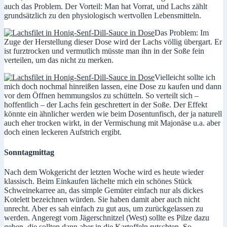
auch das Problem. Der Vorteil: Man hat Vorrat, und Lachs zählt
grundsätzlich zu den physiologisch wertvollen Lebensmitteln.
Das Problem: Im
Zuge der Herstellung dieser Dose wird der Lachs völlig übergart. Er
ist furztrocken und vermutlich müsste man ihn in der Soße fein
verteilen, um das nicht zu merken.
Vielleicht sollte ich
mich doch nochmal hinreißen lassen, eine Dose zu kaufen und dann
vor dem Öffnen hemmungslos zu schütteln. So verteilt sich –
hoffentlich – der Lachs fein geschrettert in der Soße. Der Effekt
könnte ein ähnlicher werden wie beim Dosentunfisch, der ja naturell
auch eher trocken wirkt, in der Vermischung mit Majonäse u.a. aber
doch einen leckeren Aufstrich ergibt.
Sonntagmittag
Nach dem Wokgericht der letzten Woche wird es heute wieder
klassisch. Beim Einkaufen lächelte mich ein schönes Stück
Schweinekarree an, das simple Gemüter einfach nur als dickes
Kotelett bezeichnen würden. Sie haben damit aber auch nicht
unrecht. Aber es sah einfach zu gut aus, um zurückgelassen zu
werden. Angeregt vom Jägerschnitzel (West) sollte es Pilze dazu
geben, die sollten dann aber in die Kartoffeln rutschten. So