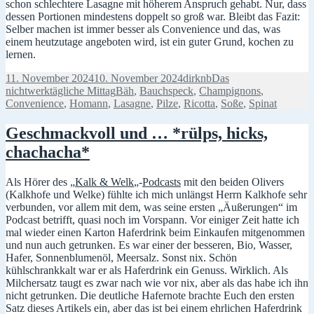
schon schlechtere Lasagne mit höherem Anspruch gehabt. Nur, dass
dessen Portionen mindestens doppelt so groß war. Bleibt das Fazit:
Selber machen ist immer besser als Convenience und das, was
einem heutzutage angeboten wird, ist ein guter Grund, kochen zu
lernen.
Veröffentlicht
Autor
Kategorien
11. November 2024
10. November 2024
dirknb
Das
am
Schlagwörter
nichtwerktägliche Mittag
Bäh
,
Bauchspeck
,
Champignons
,
Convenience
,
Homann
,
Lasagne
,
Pilze
,
Ricotta
,
Soße
,
Spinat
Geschmackvoll und … *rülps, hicks,
chachacha*
Als Hörer des „
Kalk & Welk
„-
Podcasts
mit den beiden Olivers
(Kalkhofe und Welke) fühlte ich mich unlängst Herrn Kalkhofe sehr
verbunden, vor allem mit dem, was seine ersten „Äußerungen“ im
Podcast betrifft, quasi noch im Vorspann. Vor einiger Zeit hatte ich
mal wieder einen Karton Haferdrink beim Einkaufen mitgenommen
und nun auch getrunken. Es war einer der besseren, Bio, Wasser,
Hafer, Sonnenblumenöl, Meersalz. Sonst nix. Schön
kühlschrankkalt war er als Haferdrink ein Genuss. Wirklich. Als
Milchersatz taugt es zwar nach wie vor nix, aber als das habe ich ihn
nicht getrunken. Die deutliche Hafernote brachte Euch den ersten
Satz dieses Artikels ein, aber das ist bei einem ehrlichen Haferdrink