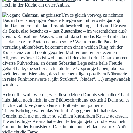
noch in der Küche ein erster Anbiss.
Um es gleich vorweg zu nehmen:
Das mit der knusprigen Panade kriegen sie mittlerweile ganz gut
hin. Das Innere hat – laut Produktbeschreibung – Reis und Erbsen
als Basis, also besteht es – laut Zutatenliste – im wesentlichen aus?
Genau: Rapsöl und Wasser. Und ob da schon das Rapsöl mit dabei
ist, das ich zum Braten nehmen sollte? Wenn man die Panade
vorsichtig abknabbert, bekommt man einen weißen Ring mit der
Konsistenz von al dente gegarten Möhren und einer dezenten
Allgemeinwürze. Es ist wohl auch Hefeextrakt drin. Dazu kommen
diverse Pülverchen, an denen Sebastian Lege seine helle Freude
gehabt hätte, die sicher auch natürliche Ursprünge haben, aber so
weit denaturalisiert sind, dass ihre ehemaligen positiven Nährwerte
in reine Funktionswerte („gibt Struktur“, „bindet“, …) umgewandelt
wurden.
Achso, ihr wollt wissen, was diese kleinen Donuts sein sollen? Und
habt dabei noch nicht in der Bildbeschreibung geguckt? Dann sei es
Euch erzählt: Vegane Calamari. Frittierte und panierte
Tintenfischringe wären das Vorbild. Zugegeben, ich habe das
Gericht noch nie mit einer so schönen knusprigen Kruste gegessen.
Etwas fischiges Aroma hätte den Teilen gut getan, und etwas mehr
Gummi in der Konsistenz. Da stimmte innen einfach gar nix. Außer
vielleicht die Farbe.