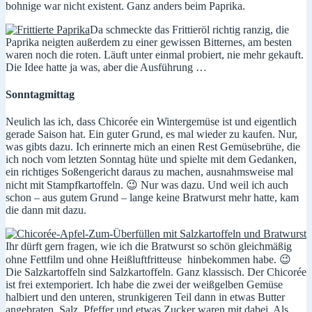
bohnige war nicht existent. Ganz anders beim Paprika.
Da schmeckte das Frittieröl richtig ranzig, die
Paprika neigten außerdem zu einer gewissen Bitternes, am besten
waren noch die roten. Läuft unter einmal probiert, nie mehr gekauft.
Die Idee hatte ja was, aber die Ausführung …
Sonntagmittag
Neulich las ich, dass Chicorée ein Wintergemüse ist und eigentlich
gerade Saison hat. Ein guter Grund, es mal wieder zu kaufen. Nur,
was gibts dazu. Ich erinnerte mich an einen Rest Gemüsebrühe, die
ich noch vom letzten Sonntag hüte und spielte mit dem Gedanken,
ein richtiges Soßengericht daraus zu machen, ausnahmsweise mal
nicht mit Stampfkartoffeln. 😉 Nur was dazu. Und weil ich auch
schon – aus gutem Grund – lange keine Bratwurst mehr hatte, kam
die dann mit dazu.
Ihr dürft gern fragen, wie ich die Bratwurst so schön gleichmäßig
ohne Fettfilm und ohne Heißluftfritteuse hinbekommen habe. 😉
Die Salzkartoffeln sind Salzkartoffeln. Ganz klassisch. Der Chicorée
ist frei extemporiert. Ich habe die zwei der weißgelben Gemüse
halbiert und den unteren, strunkigeren Teil dann in etwas Butter
angebraten, Salz, Pfeffer und etwas Zucker waren mit dabei. Als