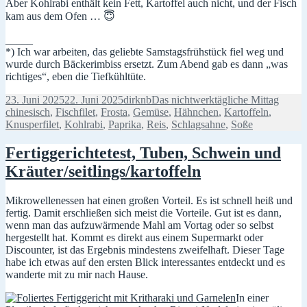
Aber Kohlrabi enthält kein Fett, Kartoffel auch nicht, und der Fisch
kam aus dem Ofen … 😇
_____
*) Ich war arbeiten, das geliebte Samstagsfrühstück fiel weg und
wurde durch Bäckerimbiss ersetzt. Zum Abend gab es dann „was
richtiges“, eben die Tiefkühltüte.
Veröffentlicht
Autor
Kategorien
Schlag
23. Juni 2025
22. Juni 2025
dirknb
Das nichtwerktägliche Mittag
am
chinesisch
,
Fischfilet
,
Frosta
,
Gemüse
,
Hähnchen
,
Kartoffeln
,
Knusperfilet
,
Kohlrabi
,
Paprika
,
Reis
,
Schlagsahne
,
Soße
Fertiggerichtetest, Tuben, Schwein und
Kräuter/seitlings/kartoffeln
Mikrowellenessen hat einen großen Vorteil. Es ist schnell heiß und
fertig. Damit erschließen sich meist die Vorteile. Gut ist es dann,
wenn man das aufzuwärmende Mahl am Vortag oder so selbst
hergestellt hat. Kommt es direkt aus einem Supermarkt oder
Discounter, ist das Ergebnis mindestens zweifelhaft. Dieser Tage
habe ich etwas auf den ersten Blick interessantes entdeckt und es
wanderte mit zu mir nach Hause.
In einer