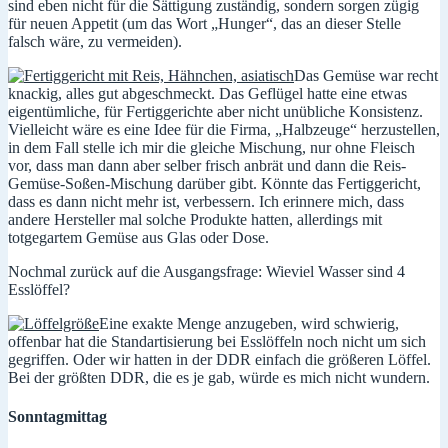
sind eben nicht für die Sättigung zuständig, sondern sorgen zügig
für neuen Appetit (um das Wort „Hunger“, das an dieser Stelle
falsch wäre, zu vermeiden).
Das Gemüse war recht
knackig, alles gut abgeschmeckt. Das Geflügel hatte eine etwas
eigentümliche, für Fertiggerichte aber nicht unübliche Konsistenz.
Vielleicht wäre es eine Idee für die Firma, „Halbzeuge“ herzustellen,
in dem Fall stelle ich mir die gleiche Mischung, nur ohne Fleisch
vor, dass man dann aber selber frisch anbrät und dann die Reis-
Gemüse-Soßen-Mischung darüber gibt. Könnte das Fertiggericht,
dass es dann nicht mehr ist, verbessern. Ich erinnere mich, dass
andere Hersteller mal solche Produkte hatten, allerdings mit
totgegartem Gemüse aus Glas oder Dose.
Nochmal zurück auf die Ausgangsfrage: Wieviel Wasser sind 4
Esslöffel?
Eine exakte Menge anzugeben, wird schwierig,
offenbar hat die Standartisierung bei Esslöffeln noch nicht um sich
gegriffen. Oder wir hatten in der DDR einfach die größeren Löffel.
Bei der größten DDR, die es je gab, würde es mich nicht wundern.
Sonntagmittag