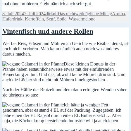
mal ohne probieren. Geht nämlich auch sehr gut.
Veröffentlicht
Autor
Kategorien
Schlagwör
8. Juli 2024
7. Juli 2024
dirknb
Das nichtwerktägliche Mittag
Aroma
,
am
Haferdrink
,
Kartoffeln
,
Senf
,
Soße
,
Wassermelone
Vintenfisch und andere Rollen
Wer bei Reis, Erbsen und Möhren an Gerichte wie Risibisi denkt, ist
noch nicht verloren. Man kann nämlich auch noch was anderes
daraus machen.
Diese kleinen Donuts in der
Pfanne haben erstaunlicherweise etwas mit der einführenden
Bemerkung zu tun. Und das, obwohl keine Möhren drin sind. Und
auch die Löcher sind nicht mit Möhren hineingestochen.
Nach der Hälfte der Bratzeit und dem dann erfolgten Wenden sahen
sie übrigens so aus:
Ich hätte ja weniger Fett
genommen, aber es stand 4 EL auf der Packung. Zugegeben, ich
habe einen der EL Rapsöl durch einen EL Butter ersetzt … Aber
naja, die Küchenkrepp herstellende Industrie will ja auch leben.
Ordentlich entfettet erfolgte