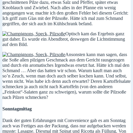
geschnittenen Pilze dazu, etwas Salz und Pfeffer, später etwas
Knoblauch und Zwiebel. Nach alles in der Pfanne ein wenig
angegangen war, machte ich den großen Fehler bei diesem Gericht:
Ich griff zum Glas mit der Pilzsoße. Hätte ich mal zum Schmand
gegriffen, der sich auch im Kühlschrank befand.
Optisch kam das Ergebnis ganz
gut daher. Es wurde ein Abendbrot, deswegen die Lichtstimmung
auf dem Bild.
Ansonsten kann man sagen, dass
die Soße allen pilzigen Geschmack aus dem Gericht rausgezogen
und durch ein aromatisches Irgendwas ersetzt hat. Hätte ich mal den
Schmand … Aber das hatten wir schon. Warum kauft man auch
so’n Zeuch, wenn man doch auch selber kochen kann. Und selbst,
wenn nicht. Was habe ich denn auch erwartet? Deren Kartoffelsalate
schmecken ja auch nicht nach Kartoffeln (von den anderen
„Feinkost“-Salaten ganz zu schweigen), warum sollte die Pilzsoße
nach Pilzen schmecken?
Sonntagmittag
Dank der guten Erfahrungen mit Convenience gab es am Sonntag
auch was Fertiges aus der Packung, dass nur aufgebacken werden
musste: Lasagne. Diesmal mit Spinat und Ricotta als Füllung. Von