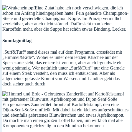
Eine Zutat habe ich noch verschwiegen, die ich
schon am Anfang hineingegeben hatte: Fein gehackte Champignon-
Stiele und geviertelte Champignon-Köpfe. Im Prinzip vermutlich
verzichtbar, aber auch nicht störend. Dafür sieht man keine
Kartoffeln mehr, aber die Suppe hat schön etwas Bindung. Lecker.
Sonntagmittag
„Surf&Turf“ stand dieses mal auf dem Programm, crossfadet mit
„Himmel&Erde“. Wobei es unter dem letzten Klischee auf der
Speisekarte steht, das erstere ist von mir, aber auch irgendwie ein
wenig stimmig. Wer natürlich unter „Surf&Turf“ nur eine Garnele
auf einem Steak versteht, den muss ich enttäuschen. Aber als
allgemeiner gefasste Kombi von Wasser- und Landtier geht das
doch sicher auch durch.
Ein gebratenes Zanderfilet thront auf Kartoffelstampf, den eine
Dijon-Senf-Soße umfließt. Mit dabei ist ein kleines aufgeschnittenes
und ebenfalls gebratenes Blutwürstchen und etwas Apfelkompott.
Da möchte man einen großen Löffel haben, um wirklich mal alle
Komponenten gleichzeitig in den Mund zu bekommen.