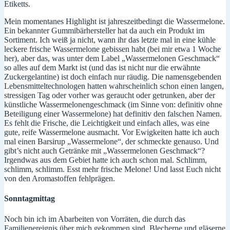
Etiketts.
Mein momentanes Highlight ist jahreszeitbedingt die Wassermelone.
Ein bekannter Gummibärhersteller hat da auch ein Produkt im
Sortiment. Ich weiß ja nicht, wann ihr das letzte mal in eine kühle
leckere frische Wassermelone gebissen habt (bei mir etwa 1 Woche
her), aber das, was unter dem Label „Wassermelonen Geschmack“
so alles auf dem Markt ist (und das ist nicht nur die erwähnte
Zuckergelantine) ist doch einfach nur räudig. Die namensgebenden
Lebensmitteltechnologen hatten wahrscheinlich schon einen langen,
stressigen Tag oder vorher was geraucht oder getrunken, aber der
künstliche Wassermelonengeschmack (im Sinne von: definitiv ohne
Beteiligung einer Wassermelone) hat definitiv den falschen Namen.
Es fehlt die Frische, die Leichtigkeit und einfach alles, was eine
gute, reife Wassermelone ausmacht. Vor Ewigkeiten hatte ich auch
mal einen Barsirup „Wassermelone“, der schmeckte genauso. Und
gibt’s nicht auch Getränke mit „Wassermelonen Geschmack“?
Irgendwas aus dem Gebiet hatte ich auch schon mal. Schlimm,
schlimm, schlimm. Esst mehr frische Melone! Und lasst Euch nicht
von den Aromastoffen fehlprägen.
Sonntagmittag
Noch bin ich im Abarbeiten von Vorräten, die durch das
Familienereignis über mich gekommen sind. Blecherne und gläserne