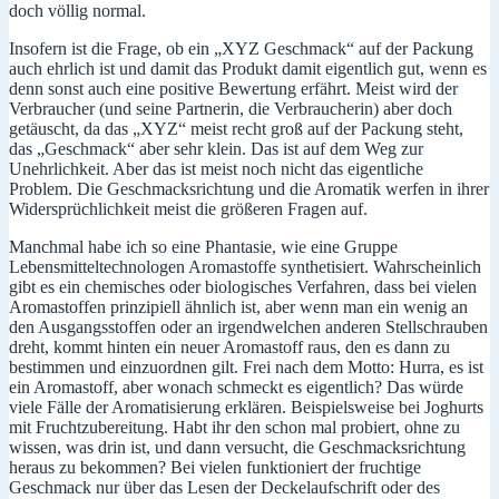
doch völlig normal.
Insofern ist die Frage, ob ein „XYZ Geschmack“ auf der Packung
auch ehrlich ist und damit das Produkt damit eigentlich gut, wenn es
denn sonst auch eine positive Bewertung erfährt. Meist wird der
Verbraucher (und seine Partnerin, die Verbraucherin) aber doch
getäuscht, da das „XYZ“ meist recht groß auf der Packung steht,
das „Geschmack“ aber sehr klein. Das ist auf dem Weg zur
Unehrlichkeit. Aber das ist meist noch nicht das eigentliche
Problem. Die Geschmacksrichtung und die Aromatik werfen in ihrer
Widersprüchlichkeit meist die größeren Fragen auf.
Manchmal habe ich so eine Phantasie, wie eine Gruppe
Lebensmitteltechnologen Aromastoffe synthetisiert. Wahrscheinlich
gibt es ein chemisches oder biologisches Verfahren, dass bei vielen
Aromastoffen prinzipiell ähnlich ist, aber wenn man ein wenig an
den Ausgangsstoffen oder an irgendwelchen anderen Stellschrauben
dreht, kommt hinten ein neuer Aromastoff raus, den es dann zu
bestimmen und einzuordnen gilt. Frei nach dem Motto: Hurra, es ist
ein Aromastoff, aber wonach schmeckt es eigentlich? Das würde
viele Fälle der Aromatisierung erklären. Beispielsweise bei Joghurts
mit Fruchtzubereitung. Habt ihr den schon mal probiert, ohne zu
wissen, was drin ist, und dann versucht, die Geschmacksrichtung
heraus zu bekommen? Bei vielen funktioniert der fruchtige
Geschmack nur über das Lesen der Deckelaufschrift oder des