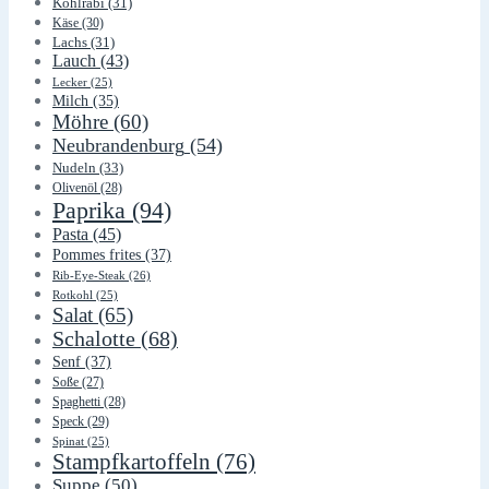
Kohlrabi
(31)
Käse
(30)
Lachs
(31)
Lauch
(43)
Lecker
(25)
Milch
(35)
Möhre
(60)
Neubrandenburg
(54)
Nudeln
(33)
Olivenöl
(28)
Paprika
(94)
Pasta
(45)
Pommes frites
(37)
Rib-Eye-Steak
(26)
Rotkohl
(25)
Salat
(65)
Schalotte
(68)
Senf
(37)
Soße
(27)
Spaghetti
(28)
Speck
(29)
Spinat
(25)
Stampfkartoffeln
(76)
Suppe
(50)