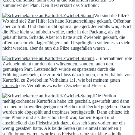
zumindest der Plan. Den Rest erklärt das Suchbild:
Wo sind die Pilze?
Wo sind sie? Zur Hilfe: Ich hatte Kräuterseitlinge gekauft. Offenbar
aber zu früh. Und dann nicht optimal gelagert. Jedenfalls war, als ich
die Pilze klein schnibbeln wollte, mehr in der Packung, als ich
gekauft hatte. Schade. Aber ich hatte auch Zwiebeln gekauft, die
offenbar sehr viel lagerfähiger sind. Ursprünglich sollten es so viele
nicht werden, aber da nun die Pilze ausgefallen waren …
… übernahmen rote
Zwiebeln nicht nur den den würzenden, sondern auch den
gemüsigen Part. Letztendlich wurde es spätestens durch die
Frühlingszwiebeln, die zum Schluss dazu kamen, ein Verhältnis von
Kartoffel zu Zwiebel im Verhältnis 1:1, wie bei
meinem guten
Gulasch
das Verhältnis zwischen Zwiebel und Fleisch.
Die Portion
mehligkochender Kartoffeln habe ich geschält, gewürfelt und dann
in einen mikrowellengeeigneten Becher mit Deckel gegeben. Darin
wurden sie abgespült und tropfnass bereitgestellt. Dann erhitzte ich
eine Pfanne und als die schön heiß war, kamen Rapsöl und
anschließend das Fleischstück dazu, dass ich kurz vorher nur ein
wenig gesalzen hatte. Als beide Seiten (nur einmal umdrehen!)
schön braun waren, wurde das Fleisch – ganz steaklike – in die