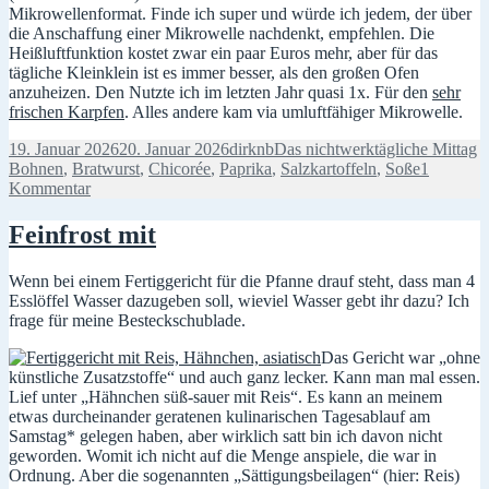
Mikrowellenformat. Finde ich super und würde ich jedem, der über
die Anschaffung einer Mikrowelle nachdenkt, empfehlen. Die
Heißluftfunktion kostet zwar ein paar Euros mehr, aber für das
tägliche Kleinklein ist es immer besser, als den großen Ofen
anzuheizen. Den Nutzte ich im letzten Jahr quasi 1x. Für den
sehr
frischen Karpfen
. Alles andere kam via umluftfähiger Mikrowelle.
Veröffentlicht
Autor
Kategorien
S
19. Januar 2026
20. Januar 2026
dirknb
Das nichtwerktägliche Mittag
am
Bohnen
,
Bratwurst
,
Chicorée
,
Paprika
,
Salzkartoffeln
,
Soße
1
zu
Kommentar
Frittiertes,
gebratenes,
Feinfrost mit
karamellisiertes,
aufgebrauchtes
Wenn bei einem Fertiggericht für die Pfanne drauf steht, dass man 4
Esslöffel Wasser dazugeben soll, wieviel Wasser gebt ihr dazu? Ich
frage für meine Besteckschublade.
Das Gericht war „ohne
künstliche Zusatzstoffe“ und auch ganz lecker. Kann man mal essen.
Lief unter „Hähnchen süß-sauer mit Reis“. Es kann an meinem
etwas durcheinander geratenen kulinarischen Tagesablauf am
Samstag* gelegen haben, aber wirklich satt bin ich davon nicht
geworden. Womit ich nicht auf die Menge anspiele, die war in
Ordnung. Aber die sogenannten „Sättigungsbeilagen“ (hier: Reis)