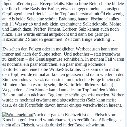
fügen außer ein paar Rezeptdetails. Eine schöne Beinscheibe bildete
die fleischliche Basis der Brühe, etwas entgegen meinen sonstigen
Gepflogenheiten briet ich sie im Topf auch erstmal mit Öl ein wenig
an. Als beide Seite eine schöne Bräunung hatten, löschte ich alles
mit 1 l Wasser ab und gab klein geschnittene Sellerieknolle, Möhre
und Lauch dazu. Pfeffer, Piment, Lorbeer, Salz kamen auch noch
hinzu, alles wurde einmal aufgekocht und dann bei geringer
Hitzezufuhr 2 Stunden gesimmert. Zeit zum Binge watching …
Zwischen den Folgen oder in möglichen Werbepausen kann man
immer mal nach der Suppe sehen. Und nebenher – statt irgendwas
zu knabbern – die Genussgemüse schnibbeln. In meinem Fall waren
es nochmal ein paar Möhrchen, ein paar mehlig kochende
Kartoffeln und eine halbe Wruke/Steckrübe. Das kam dann mit in
den Topf, wurde einmal aufkochen gelassen und dann wieder in den
Simmermodus versetzt, da passte dann noch eine Folge hinein (45
Minuten können es ruhig sein, die Kartoffeln dürfen zerfallen).
Wegen der späten Stunde kam dann alles im Topf auf den kühlen
Balkon und am nächsten Tag konnte schön gespeist werden. Vorher
wurde es nochmal erwärmt und abgeschmeckt (Salz kann meist
dazu, da die Kartoffeln davon immer einiges verschwinden lassen).
Nach der ganzen Kochzeit ist das Fleisch vom
Knochen gefallen und wunderbar zart, es zerfällt fast. Allerdings ist
nicht alles Fleisch, was da dunkel in der Tasse schwimmt.