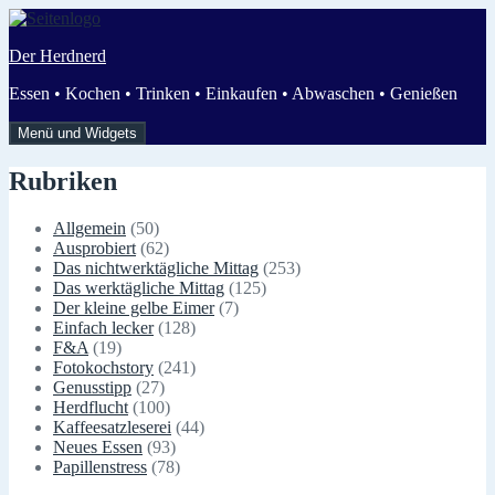
Zum
Inhalt
Der Herdnerd
springen
Essen • Kochen • Trinken • Einkaufen • Abwaschen • Genießen
Menü und Widgets
Rubriken
Allgemein
(50)
Ausprobiert
(62)
Das nichtwerktägliche Mittag
(253)
Das werktägliche Mittag
(125)
Der kleine gelbe Eimer
(7)
Einfach lecker
(128)
F&A
(19)
Fotokochstory
(241)
Genusstipp
(27)
Herdflucht
(100)
Kaffeesatzleserei
(44)
Neues Essen
(93)
Papillenstress
(78)