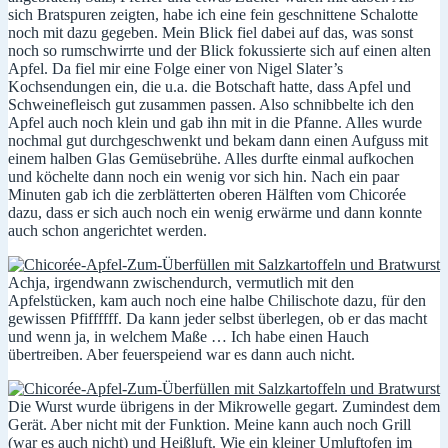
sich Bratspuren zeigten, habe ich eine fein geschnittene Schalotte
noch mit dazu gegeben. Mein Blick fiel dabei auf das, was sonst
noch so rumschwirrte und der Blick fokussierte sich auf einen alten
Apfel. Da fiel mir eine Folge einer von Nigel Slater’s
Kochsendungen ein, die u.a. die Botschaft hatte, dass Apfel und
Schweinefleisch gut zusammen passen. Also schnibbelte ich den
Apfel auch noch klein und gab ihn mit in die Pfanne. Alles wurde
nochmal gut durchgeschwenkt und bekam dann einen Aufguss mit
einem halben Glas Gemüsebrühe. Alles durfte einmal aufkochen
und köchelte dann noch ein wenig vor sich hin. Nach ein paar
Minuten gab ich die zerblätterten oberen Hälften vom Chicorée
dazu, dass er sich auch noch ein wenig erwärme und dann konnte
auch schon angerichtet werden.
Achja, irgendwann zwischendurch, vermutlich mit den
Apfelstücken, kam auch noch eine halbe Chilischote dazu, für den
gewissen Pfiffffff. Da kann jeder selbst überlegen, ob er das macht
und wenn ja, in welchem Maße … Ich habe einen Hauch
übertreiben. Aber feuerspeiend war es dann auch nicht.
Die Wurst wurde übrigens in der Mikrowelle gegart. Zumindest dem
Gerät. Aber nicht mit der Funktion. Meine kann auch noch Grill
(war es auch nicht) und Heißluft. Wie ein kleiner Umluftofen im