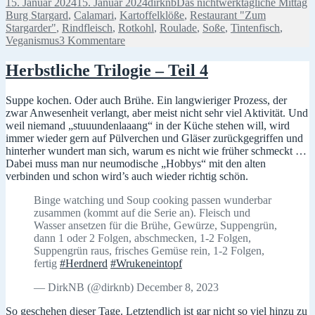
Veröffentlicht
Autor
Kategorien
S
15. Januar 2024
15. Januar 2024
dirknb
Das nichtwerktägliche Mittag
am
Burg Stargard
,
Calamari
,
Kartoffelklöße
,
Restaurant "Zum
Stargarder"
,
Rindfleisch
,
Rotkohl
,
Roulade
,
Soße
,
Tintenfisch
,
zu
Veganismus
3 Kommentare
Vintenfisch
und
Herbstliche Trilogie – Teil 4
andere
Rollen
Suppe kochen. Oder auch Brühe. Ein langwieriger Prozess, der
zwar Anwesenheit verlangt, aber meist nicht sehr viel Aktivität. Und
weil niemand „stuuundenlaaang“ in der Küche stehen will, wird
immer wieder gern auf Pülverchen und Gläser zurückgegriffen und
hinterher wundert man sich, warum es nicht wie früher schmeckt …
Dabei muss man nur neumodische „Hobbys“ mit den alten
verbinden und schon wird’s auch wieder richtig schön.
Binge watching und Soup cooking passen wunderbar
zusammen (kommt auf die Serie an). Fleisch und
Wasser ansetzen für die Brühe, Gewürze, Suppengrün,
dann 1 oder 2 Folgen, abschmecken, 1-2 Folgen,
Suppengrün raus, frisches Gemüse rein, 1-2 Folgen,
fertig
#Herdnerd
#Wrukeneintopf
— DirkNB (@dirknb) December 8, 2023
So geschehen dieser Tage. Letztendlich ist gar nicht so viel hinzu zu