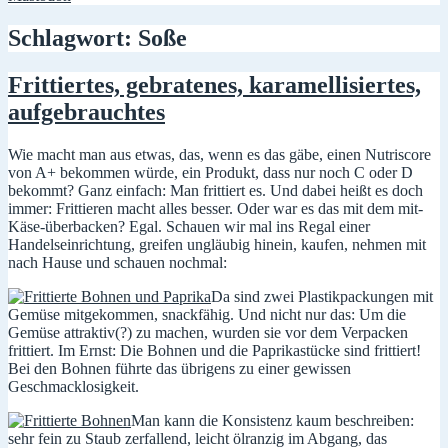
Schlagwort:
Soße
Frittiertes, gebratenes, karamellisiertes,
aufgebrauchtes
Wie macht man aus etwas, das, wenn es das gäbe, einen Nutriscore
von A+ bekommen würde, ein Produkt, dass nur noch C oder D
bekommt? Ganz einfach: Man frittiert es. Und dabei heißt es doch
immer: Frittieren macht alles besser. Oder war es das mit dem mit-
Käse-überbacken? Egal. Schauen wir mal ins Regal einer
Handelseinrichtung, greifen ungläubig hinein, kaufen, nehmen mit
nach Hause und schauen nochmal:
Da sind zwei Plastikpackungen mit
Gemüse mitgekommen, snackfähig. Und nicht nur das: Um die
Gemüse attraktiv(?) zu machen, wurden sie vor dem Verpacken
frittiert. Im Ernst: Die Bohnen und die Paprikastücke sind frittiert!
Bei den Bohnen führte das übrigens zu einer gewissen
Geschmacklosigkeit.
Man kann die Konsistenz kaum beschreiben:
sehr fein zu Staub zerfallend, leicht ölranzig im Abgang, das