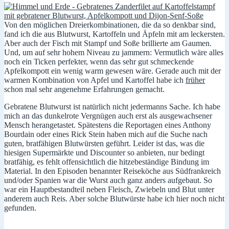
Von den möglichen Dreierkombinationen, die da so denkbar sind,
fand ich die aus Blutwurst, Kartoffeln und Äpfeln mit am leckersten.
Aber auch der Fisch mit Stampf und Soße brillierte am Gaumen.
Und, um auf sehr hohem Niveau zu jammern: Vermutlich wäre alles
noch ein Ticken perfekter, wenn das sehr gut schmeckende
Apfelkompott ein wenig warm gewesen wäre. Gerade auch mit der
warmen Kombination von Apfel und Kartoffel habe ich
früher
schon mal sehr angenehme Erfahrungen gemacht.
Gebratene Blutwurst ist natürlich nicht jedermanns Sache. Ich habe
mich an das dunkelrote Vergnügen auch erst als ausgewachsener
Mensch herangetastet. Spätestens die Reportagen eines Anthony
Bourdain oder eines Rick Stein haben mich auf die Suche nach
guten, bratfähigen Blutwürsten geführt. Leider ist das, was die
hiesigen Supermärkte und Discounter so anbieten, nur bedingt
bratfähig, es fehlt offensichtlich die hitzebeständige Bindung im
Material. In den Episoden benannter Reiseköche aus Südfrankreich
und/oder Spanien war die Wurst auch ganz anders aufgebaut. So
war ein Hauptbestandteil neben Fleisch, Zwiebeln und Blut unter
anderem auch Reis. Aber solche Blutwürste habe ich hier noch nicht
gefunden.