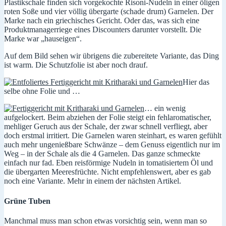
Plastikschale finden sich vorgekochte Risoni-Nudeln in einer öligen
roten Soße und vier völlig übergarte (schade drum) Garnelen. Der
Marke nach ein griechisches Gericht. Oder das, was sich eine
Produktmanagerriege eines Discounters darunter vorstellt. Die
Marke war „hauseigen“.
Auf dem Bild sehen wir übrigens die zubereitete Variante, das Ding
ist warm. Die Schutzfolie ist aber noch drauf.
Hier das
selbe ohne Folie und …
… ein wenig
aufgelockert. Beim abziehen der Folie steigt ein fehlaromatischer,
mehliger Geruch aus der Schale, der zwar schnell verfliegt, aber
doch erstmal irritiert. Die Garnelen waren steinhart, es waren gefühlt
auch mehr ungenießbare Schwänze – dem Genuss eigentlich nur im
Weg – in der Schale als die 4 Garnelen. Das ganze schmeckte
einfach nur fad. Eben reisförmige Nudeln in tomatisiertem Öl und
die übergarten Meeresfrüchte. Nicht empfehlenswert, aber es gab
noch eine Variante. Mehr in einem der nächsten Artikel.
Grüne Tuben
Manchmal muss man schon etwas vorsichtig sein, wenn man so