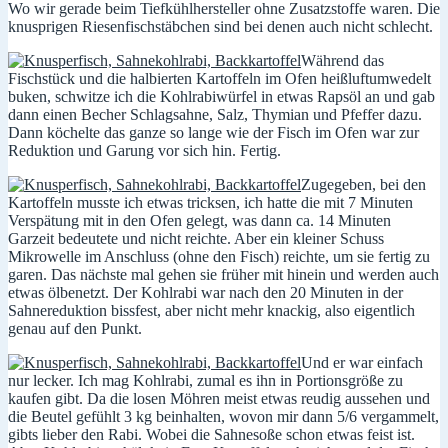
Wo wir gerade beim Tiefkühlhersteller ohne Zusatzstoffe waren. Die
knusprigen Riesenfischstäbchen sind bei denen auch nicht schlecht.
Während das
Fischstück und die halbierten Kartoffeln im Ofen heißluftumwedelt
buken, schwitze ich die Kohlrabiwürfel in etwas Rapsöl an und gab
dann einen Becher Schlagsahne, Salz, Thymian und Pfeffer dazu.
Dann köchelte das ganze so lange wie der Fisch im Ofen war zur
Reduktion und Garung vor sich hin. Fertig.
Zugegeben, bei den
Kartoffeln musste ich etwas tricksen, ich hatte die mit 7 Minuten
Verspätung mit in den Ofen gelegt, was dann ca. 14 Minuten
Garzeit bedeutete und nicht reichte. Aber ein kleiner Schuss
Mikrowelle im Anschluss (ohne den Fisch) reichte, um sie fertig zu
garen. Das nächste mal gehen sie früher mit hinein und werden auch
etwas ölbenetzt. Der Kohlrabi war nach den 20 Minuten in der
Sahnereduktion bissfest, aber nicht mehr knackig, also eigentlich
genau auf den Punkt.
Und er war einfach
nur lecker. Ich mag Kohlrabi, zumal es ihn in Portionsgröße zu
kaufen gibt. Da die losen Möhren meist etwas reudig aussehen und
die Beutel gefühlt 3 kg beinhalten, wovon mir dann 5/6 vergammelt,
gibts lieber den Rabi. Wobei die Sahnesoße schon etwas feist ist.