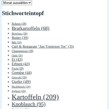
Lager
Stichworteintopf
Bohnen
(28)
Bratkartoffeln
(68)
Brötchen
(26)
Butter
(39)
Bäh
(24)
Café & Restaurant "Am Treptower Tor"
(35)
Champignons
(29)
Chili
(26)
Ei
(43)
Erbsen
(43)
Fisch
(29)
Gemüse
(44)
Gnocchi
(26)
Gurke
(49)
Hackfleisch
(24)
Joghurt
(26)
Kartoffeln
(209)
Knoblauch
(95)