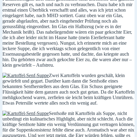
Reserven gilt es, nach und nach zu verbrauchen. Dazu habe ich mir
erstmal einen Überblick verschafft und alles, was ich jetzt schon
eingelagert habe, nach MHD sortiert. Ganz oben war ein Glas,
gerade abgelaufen, aber nach eingehender Prüfung noch als
genussfähig eingeordnet. Im Glas ein Halbzeug (wie es in der
Mechanik heißt). Das naheliegendste wären ein paar gekochte Eier,
die ich aber leider nicht im Hause hatte (mein Eierlieferant hatte
meine Bestellung vergessen). Nungut, ich erinnerte mich an eine
leckere Suppe, die ich werktags schon gelegentlich von einer
Essensausgabestelle gegessen hatte, und dachte, das kriegste auch
hin. Da gehörten zwar auch gekochte Eier zu, die waren aber nur –
klein gewürfelt – Aufstreu.
Zwei Kartoffeln wurden geschält, klein
gewürfelt und gegart. Darüber kam dann die Senfsoße eines
bekannten Senfherstellers aus dem Glas. Ein Schuss geeignete
Flüssigkeit hätte dem ganzen auch noch gut getan. Da die Kartoffeln
mehligkochend waren, zerfielen sie leicht beim kräftigen Umrühren.
Etwas Petersilie wertete alles noch ein wenig auf.
Senfsoße mit Kartoffeln als Suppe, nicht
unbedingt ein kulinarisches Highlight, aber nicht schlecht. Auch die
kräftige Senfnote hätte ein wenig Verdünnung gut vertragen können,
für die Suppenkonsistenz fehlte diese auch. Aromatisch war aber nix
auszusetzen. Und wer jetzt meint, die Eier würden fehlen, sollte es