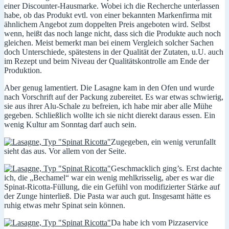
einer Discounter-Hausmarke. Wobei ich die Recherche unterlassen
habe, ob das Produkt evtl. von einer bekannten Markenfirma mit
ähnlichem Angebot zum doppelten Preis angeboten wird. Selbst
wenn, heißt das noch lange nicht, dass sich die Produkte auch noch
gleichen. Meist bemerkt man bei einem Vergleich solcher Sachen
doch Unterschiede, spätestens in der Qualität der Zutaten, u.U. auch
im Rezept und beim Niveau der Qualitätskontrolle am Ende der
Produktion.
Aber genug lamentiert. Die Lasagne kam in den Ofen und wurde
nach Vorschrift auf der Packung zubereitet. Es war etwas schwierig,
sie aus ihrer Alu-Schale zu befreien, ich habe mir aber alle Mühe
gegeben. Schließlich wollte ich sie nicht dierekt daraus essen. Ein
wenig Kultur am Sonntag darf auch sein.
Zugegeben, ein wenig verunfallt
sieht das aus. Vor allem von der Seite.
Geschmacklich ging’s. Erst dachte
ich, die „Bechamel“ war ein wenig mehlkrisselig, aber es war die
Spinat-Ricotta-Füllung, die ein Gefühl von modifizierter Stärke auf
der Zunge hinterließ. Die Pasta war auch gut. Insgesamt hätte es
ruhig etwas mehr Spinat sein können.
Da habe ich vom Pizzaservice