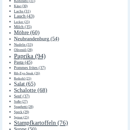
Kohlrabi
(31)
Käse
(30)
Lachs
(31)
Lauch
(43)
Lecker
(25)
Milch
(35)
Möhre
(60)
Neubrandenburg
(54)
Nudeln
(33)
Olivenöl
(28)
Paprika
(94)
Pasta
(45)
Pommes frites
(37)
Rib-Eye-Steak
(26)
Rotkohl
(25)
Salat
(65)
Schalotte
(68)
Senf
(37)
Soße
(27)
Spaghetti
(28)
Speck
(29)
Spinat
(25)
Stampfkartoffeln
(76)
Suppe
(50)