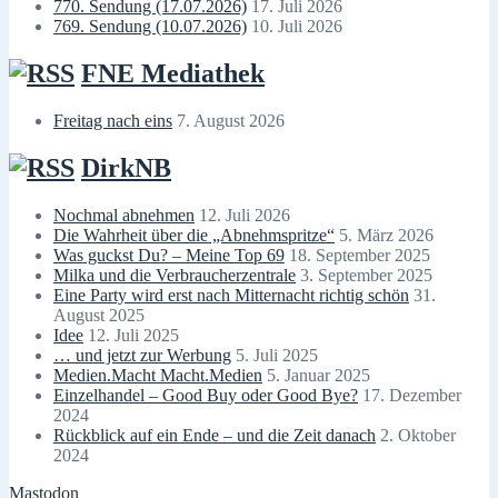
770. Sendung (17.07.2026)
17. Juli 2026
769. Sendung (10.07.2026)
10. Juli 2026
FNE Mediathek
Freitag nach eins
7. August 2026
DirkNB
Nochmal abnehmen
12. Juli 2026
Die Wahrheit über die „Abnehmspritze“
5. März 2026
Was guckst Du? – Meine Top 69
18. September 2025
Milka und die Verbraucherzentrale
3. September 2025
Eine Party wird erst nach Mitternacht richtig schön
31.
August 2025
Idee
12. Juli 2025
… und jetzt zur Werbung
5. Juli 2025
Medien.Macht Macht.Medien
5. Januar 2025
Einzelhandel – Good Buy oder Good Bye?
17. Dezember
2024
Rückblick auf ein Ende – und die Zeit danach
2. Oktober
2024
Mastodon