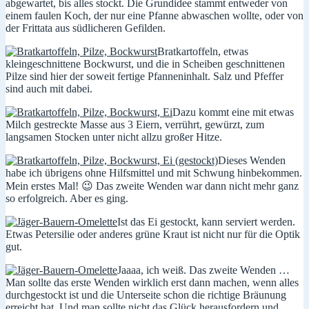
abgewartet, bis alles stockt. Die Grundidee stammt entweder von
einem faulen Koch, der nur eine Pfanne abwaschen wollte, oder von
der Frittata aus südlicheren Gefilden.
Bratkartoffeln, etwas
kleingeschnittene Bockwurst, und die in Scheiben geschnittenen
Pilze sind hier der soweit fertige Pfanneninhalt. Salz und Pfeffer
sind auch mit dabei.
Dazu kommt eine mit etwas
Milch gestreckte Masse aus 3 Eiern, verrührt, gewürzt, zum
langsamen Stocken unter nicht allzu großer Hitze.
Dieses Wenden
habe ich übrigens ohne Hilfsmittel und mit Schwung hinbekommen.
Mein erstes Mal! 😉 Das zweite Wenden war dann nicht mehr ganz
so erfolgreich. Aber es ging.
Ist das Ei gestockt, kann serviert werden.
Etwas Petersilie oder anderes grüne Kraut ist nicht nur für die Optik
gut.
Jaaaa, ich weiß. Das zweite Wenden …
Man sollte das erste Wenden wirklich erst dann machen, wenn alles
durchgestockt ist und die Unterseite schon die richtige Bräunung
erreicht hat. Und man sollte nicht das Glück herausfordern und