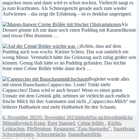
angucken muss und dann wird es schon trocken. Vielleicht taugt es
ja zum Kurzbraten. Als Schmorgericht gerade auch zum wieder
Aufwärmen – das zeigt die Erfahrung – ist es denkbar ungeeignet.
Als
Dessert gönnte ich mir dann noch einen Pudding mit Karamellkruste
und etwas Obst drumrum …
Schön, dass auf dem
Pudding auch was wuchs. Kleiner Scherz. Das war natürlich ein
wenig Minze. Vermutlich hätte das Grünzeug auch ruhig größer sein
können. Genug Halt hätte es im Pudding gefunden. Das leichte
feine einer Crème Brûlée fehlte dann doch …
Begleitet wurde alles
mit einem Bauschaum-Cappuccino. Leute! Trinkt mehr
Cappuccino! Dann wird er auch besser! Wenn es einen guten
Umsatz mit dem Getränk gibt, nehmen sie vielleicht auch endlich
frische Milch für ihre Automaten und nicht „Cappuccino-Milch“ mit
höherer Haltbarkeit und mehr Haltbarkeit für den Schaum.
Veröffentlicht
Autor
Kategorien
6. November 2023
5. November 2023
dirknb
Das nichtwerktägliche
am
Schlagwörter
Mittag
Bayrisch Kraut
,
Burg Stargard
,
Crème brûlée
,
Kürbis
,
Lebkuchen
,
Pfeffernüsse
,
Restaurant "Zum Stargarder"
,
Sauerkraut
,
Schweinebraten
,
Schweinelachs
,
Stampfkartoffeln
,