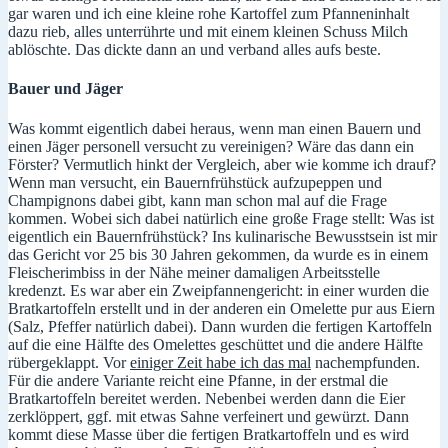
gar waren und ich eine kleine rohe Kartoffel zum Pfanneninhalt
dazu rieb, alles unterrührte und mit einem kleinen Schuss Milch
ablöschte. Das dickte dann an und verband alles aufs beste.
Bauer und Jäger
Was kommt eigentlich dabei heraus, wenn man einen Bauern und
einen Jäger personell versucht zu vereinigen? Wäre das dann ein
Förster? Vermutlich hinkt der Vergleich, aber wie komme ich drauf?
Wenn man versucht, ein Bauernfrühstück aufzupeppen und
Champignons dabei gibt, kann man schon mal auf die Frage
kommen. Wobei sich dabei natürlich eine große Frage stellt: Was ist
eigentlich ein Bauernfrühstück? Ins kulinarische Bewusstsein ist mir
das Gericht vor 25 bis 30 Jahren gekommen, da wurde es in einem
Fleischerimbiss in der Nähe meiner damaligen Arbeitsstelle
kredenzt. Es war aber ein Zweipfannengericht: in einer wurden die
Bratkartoffeln erstellt und in der anderen ein Omelette pur aus Eiern
(Salz, Pfeffer natürlich dabei). Dann wurden die fertigen Kartoffeln
auf die eine Hälfte des Omelettes geschüttet und die andere Hälfte
rübergeklappt. Vor
einiger Zeit habe ich das mal
nachempfunden.
Für die andere Variante reicht eine Pfanne, in der erstmal die
Bratkartoffeln bereitet werden. Nebenbei werden dann die Eier
zerklöppert, ggf. mit etwas Sahne verfeinert und gewürzt. Dann
kommt diese Masse über die fertigen Bratkartoffeln und es wird