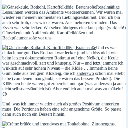
Regelmäßige
Leser/innen werden das Ambiente wiedererkennen. Wir waren mal
wieder ein meinem momentanen Lieblingsrestaurant. Und ich bin
auch sehr froh, dass wir da waren. Aus mehreren Gründen. Das
Essen war sehr lecker. Wir sehen übrigens eine knusprige (wirklich!)
Gänsekeule mit Apfelrotkohl, Kartoffelklößen und
Backpflaumensoße vor uns.
Und es war
einfach nur gut. Das Rotkraut war lecker (und ich biss nicht wie
beim letzten
dokumentierten
Rotkraut auf eine Nelke), die Keule
war geschmackvoll, zart und knusprig. Nur – und jetzt jammere ich
wirklich auf sehr hohem Niveau – die Klöße … Immerhin keine
Gumibälle aus fertigem Kloßteig, die ich
anderswo
schon mal erlebt
habe (von denen man glaubt, sie wären das bessere Produkt). Die
Klößchen heute waren gut zubereitet und gar (was anderswo ja auch
nicht selbstverständlich ist). Aber endlich auch mal was zu mäkeln!
😉
Und, was ich immer wieder auch als großes Positivum anmerken
muss. Die Portionen haben eine sehr angenehme Größe. So passte
dann auch noch ein Dessert hinein.