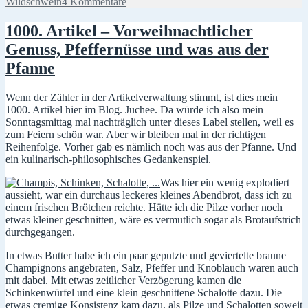
zu
Wildschwein
4 Kommentare
Saisonal
herbstlich
1000. Artikel – Vorweihnachtlicher
wild
Genuss, Pfeffernüsse und was aus der
Pfanne
Wenn der Zähler in der Artikelverwaltung stimmt, ist dies mein
1000. Artikel hier im Blog. Juchee. Da würde ich also mein
Sonntagsmittag mal nachträglich unter dieses Label stellen, weil es
zum Feiern schön war. Aber wir bleiben mal in der richtigen
Reihenfolge. Vorher gab es nämlich noch was aus der Pfanne. Und
ein kulinarisch-philosophisches Gedankenspiel.
Was hier ein wenig explodiert
aussieht, war ein durchaus leckeres kleines Abendbrot, dass ich zu
einem frischen Brötchen reichte. Hätte ich die Pilze vorher noch
etwas kleiner geschnitten, wäre es vermutlich sogar als Brotaufstrich
durchgegangen.
In etwas Butter habe ich ein paar geputzte und geviertelte braune
Champignons angebraten, Salz, Pfeffer und Knoblauch waren auch
mit dabei. Mit etwas zeitlicher Verzögerung kamen die
Schinkenwürfel und eine klein geschnittene Schalotte dazu. Die
etwas cremige Konsistenz kam dazu, als Pilze und Schalotten soweit