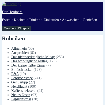
Zum
Inhalt
Der Herdnerd
springen
Essen • Kochen • Trinken • Einkaufen • Abwaschen • Genießen
Menü und Widgets
Rubriken
Allgemein
(50)
Ausprobiert
(62)
Das nichtwerktägliche Mittag
(253)
Das werktägliche Mittag
(125)
Der kleine gelbe Eimer
(7)
Einfach lecker
(128)
F&A
(19)
Fotokochstory
(241)
Genusstipp
(27)
Herdflucht
(100)
Kaffeesatzleserei
(44)
Neues Essen
(93)
Papillenstress
(78)