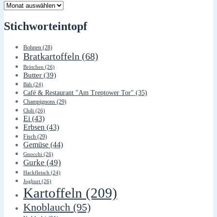
Lager
Stichworteintopf
Bohnen
(28)
Bratkartoffeln
(68)
Brötchen
(26)
Butter
(39)
Bäh
(24)
Café & Restaurant "Am Treptower Tor"
(35)
Champignons
(29)
Chili
(26)
Ei
(43)
Erbsen
(43)
Fisch
(29)
Gemüse
(44)
Gnocchi
(26)
Gurke
(49)
Hackfleisch
(24)
Joghurt
(26)
Kartoffeln
(209)
Knoblauch
(95)