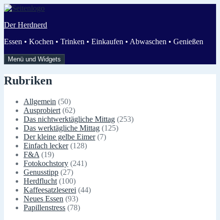
Zum
Inhalt
Der Herdnerd
springen
Essen • Kochen • Trinken • Einkaufen • Abwaschen • Genießen
Menü und Widgets
Rubriken
Allgemein
(50)
Ausprobiert
(62)
Das nichtwerktägliche Mittag
(253)
Das werktägliche Mittag
(125)
Der kleine gelbe Eimer
(7)
Einfach lecker
(128)
F&A
(19)
Fotokochstory
(241)
Genusstipp
(27)
Herdflucht
(100)
Kaffeesatzleserei
(44)
Neues Essen
(93)
Papillenstress
(78)