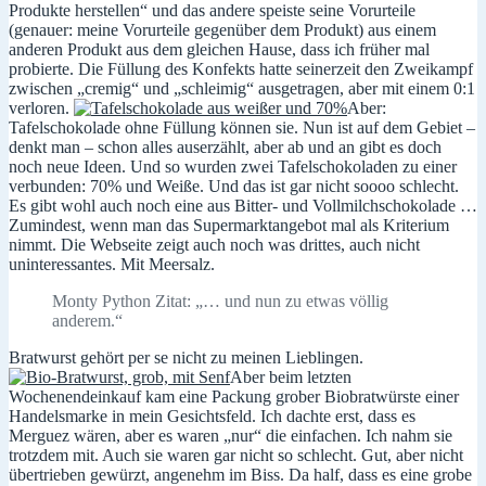
Produkte herstellen“ und das andere speiste seine Vorurteile
(genauer: meine Vorurteile gegenüber dem Produkt) aus einem
anderen Produkt aus dem gleichen Hause, dass ich früher mal
probierte. Die Füllung des Konfekts hatte seinerzeit den Zweikampf
zwischen „cremig“ und „schleimig“ ausgetragen, aber mit einem 0:1
verloren.
Aber:
Tafelschokolade ohne Füllung können sie. Nun ist auf dem Gebiet –
denkt man – schon alles auserzählt, aber ab und an gibt es doch
noch neue Ideen. Und so wurden zwei Tafelschokoladen zu einer
verbunden: 70% und Weiße. Und das ist gar nicht soooo schlecht.
Es gibt wohl auch noch eine aus Bitter- und Vollmilchschokolade …
Zumindest, wenn man das Supermarktangebot mal als Kriterium
nimmt. Die Webseite zeigt auch noch was drittes, auch nicht
uninteressantes. Mit Meersalz.
Monty Python Zitat: „… und nun zu etwas völlig
anderem.“
Bratwurst gehört per se nicht zu meinen Lieblingen.
Aber beim letzten
Wochenendeinkauf kam eine Packung grober Biobratwürste einer
Handelsmarke in mein Gesichtsfeld. Ich dachte erst, dass es
Merguez wären, aber es waren „nur“ die einfachen. Ich nahm sie
trotzdem mit. Auch sie waren gar nicht so schlecht. Gut, aber nicht
übertrieben gewürzt, angenehm im Biss. Da half, dass es eine grobe