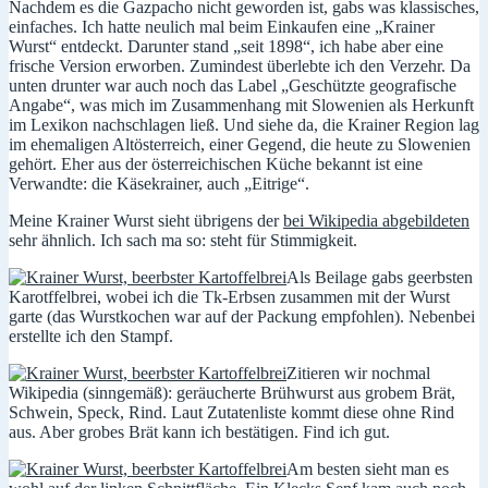
Nachdem es die Gazpacho nicht geworden ist, gabs was klassisches,
einfaches. Ich hatte neulich mal beim Einkaufen eine „Krainer
Wurst“ entdeckt. Darunter stand „seit 1898“, ich habe aber eine
frische Version erworben. Zumindest überlebte ich den Verzehr. Da
unten drunter war auch noch das Label „Geschützte geografische
Angabe“, was mich im Zusammenhang mit Slowenien als Herkunft
im Lexikon nachschlagen ließ. Und siehe da, die Krainer Region lag
im ehemaligen Altösterreich, einer Gegend, die heute zu Slowenien
gehört. Eher aus der österreichischen Küche bekannt ist eine
Verwandte: die Käsekrainer, auch „Eitrige“.
Meine Krainer Wurst sieht übrigens der
bei Wikipedia abgebildeten
sehr ähnlich. Ich sach ma so: steht für Stimmigkeit.
Als Beilage gabs geerbsten
Karotffelbrei, wobei ich die Tk-Erbsen zusammen mit der Wurst
garte (das Wurstkochen war auf der Packung empfohlen). Nebenbei
erstellte ich den Stampf.
Zitieren wir nochmal
Wikipedia (sinngemäß): geräucherte Brühwurst aus grobem Brät,
Schwein, Speck, Rind. Laut Zutatenliste kommt diese ohne Rind
aus. Aber grobes Brät kann ich bestätigen. Find ich gut.
Am besten sieht man es