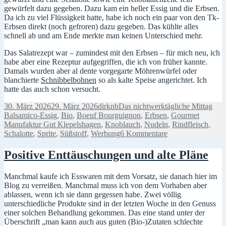
gewürfelt dazu gegeben. Dazu kam ein heller Essig und die Erbsen.
Da ich zu viel Flüssigkeit hatte, habe ich noch ein paar von den Tk-
Erbsen direkt (noch gefroren) dazu gegeben. Das kühlte alles
schnell ab und am Ende merkte man keinen Unterschied mehr.
Das Salatrezept war – zumindest mit den Erbsen – für mich neu, ich
habe aber eine Rezeptur aufgegriffen, die ich von früher kannte.
Damals wurden aber al dente vorgegarte Möhrenwürfel oder
blanchierte
Schnibbelbohnen
so als kalte Speise angerichtet. Ich
hatte das auch schon versucht.
Veröffentlicht
Autor
Kategorien
Schl
30. März 2026
29. März 2026
dirknb
Das nichtwerktägliche Mittag
am
Balsamico-Essig
,
Bio
,
Boeuf Bourguignon
,
Erbsen
,
Gourmet
Manufaktur Gut Klepelshagen
,
Knoblauch
,
Nudeln
,
Rindfleisch
,
zu
Schalotte
,
Sprite
,
Süßstoff
,
Werbung
6 Kommentare
Prost
und
Positive Enttäuschungen und alte Pläne
französisch-
italienische
Manchmal kaufe ich Esswaren mit dem Vorsatz, sie danach hier im
Küche
Blog zu verreißen. Manchmal muss ich von dem Vorhaben aber
ablassen, wenn ich sie dann gegessen habe. Zwei völlig
unterschiedliche Produkte sind in der letzten Woche in den Genuss
einer solchen Behandlung gekommen. Das eine stand unter der
Überschrift „man kann auch aus guten (Bio-)Zutaten schlechte