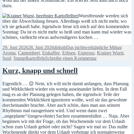
wohl auf der linken Schnittfläche. Ein Klecks Senf kam auch noch
dazu.
Wurstfreunde werden sich
über die Abwechslung freuen. Allerdings weiß ich nicht mehr, wo
ich sie gekauft habe. Irgendwie freue ich mich auf den kommenden
Sonntag: Da ist es nicht mehr so heiß und man kann mal wieder was
schönes, vielleicht etwas aufwendigeres kochen …
Veröffentlicht
Autor
Kategorien
Schlag
29. Juni 2026
28. Juni 2026
dirknb
Das nichtwerktägliche Mittag
am
Aroma
,
Camembert
,
Eiskaffee
,
Erbsen
,
Espresso
,
Krainer Wurst
,
zu
Senf
,
Stampfkartoffeln
Schreibe einen Kommentar
Käffchen,
Wurst,
Kurz, knapp und schnell
Stampf
und
Eigentlich … 😉 Nein, ich will nicht damit anfangen, dass Planung
hä?
und Wirklichkeit wieder ein wenig auseinander liefen. In dem Fall
mag es an der Planung gelegen haben, die irgendwie Teile der
kommenden Wirklichkeit ignorieren wollte, weil sie das gewohnte
durcheinander brachte. Aber auch schön, dass man aus seinem
Rhythmus mal rausgerissen wird. Und wenn dann zwei
„ungeplante“/(ungewohnte) Sachen zusammenfallen … Naja. Aber
beginnen wir mit der Frage, ob das Wochenende vor dem Urlaub
schon zum Urlaub gehört oder nicht? Sagen wir mal so: Das nullte
Wochenende direkt vor dem Urlaub verbringe ich normalerweise