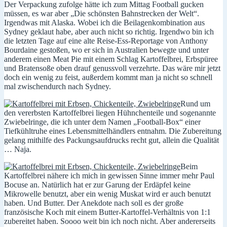
Der Verpackung zufolge hätte ich zum Mittag Football gucken
müssen, es war aber „Die schönsten Bahnstrecken der Welt“.
Irgendwas mit Alaska. Wobei ich die Beilagenkombination aus
Sydney geklaut habe, aber auch nicht so richtig. Irgendwo bin ich
die letzten Tage auf eine alte Reise-Ess-Reportage von Anthony
Bourdaine gestoßen, wo er sich in Australien bewegte und unter
anderem einen Meat Pie mit einem Schlag Kartoffelbrei, Erbspüree
und Bratensoße oben drauf genussvoll verzehrte. Das wäre mir jetzt
doch ein wenig zu feist, außerdem kommt man ja nicht so schnell
mal zwischendurch nach Sydney.
Rund um
den vererbsten Kartoffelbrei liegen Hühnchenteile und sogenannte
Zwiebelringe, die ich unter dem Namen „Football-Box“ einer
Tiefkühltruhe eines Lebensmittelhändlers entnahm. Die Zubereitung
gelang mithilfe des Packungsaufdrucks recht gut, allein die Qualität
… Naja.
Beim
Kartoffelbrei nähere ich mich in gewissen Sinne immer mehr Paul
Bocuse an. Natürlich hat er zur Garung der Erdäpfel keine
Mikrowelle benutzt, aber ein wenig Muskat wird er auch benutzt
haben. Und Butter. Der Anekdote nach soll es der große
französische Koch mit einem Butter-Kartoffel-Verhältnis von 1:1
zubereitet haben. Soooo weit bin ich noch nicht. Aber andererseits