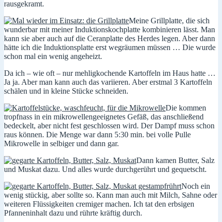
rausgekramt.
Meine Grillplatte, die sich
wunderbar mit meiner Induktionskochplatte kombinieren lässt. Man
kann sie aber auch auf die Ceranplatte des Herdes legen. Aber dann
hätte ich die Induktionsplatte erst wegräumen müssen … Die wurde
schon mal ein wenig angeheizt.
Da ich – wie oft – nur mehligkochende Kartoffeln im Haus hatte …
Ja ja. Aber man kann auch das variieren. Aber erstmal 3 Kartoffeln
schälen und in kleine Stücke schneiden.
Die kommen
tropfnass in ein mikrowellengeeignetes Gefäß, das anschließend
bedeckelt, aber nicht fest geschlossen wird. Der Dampf muss schon
raus können. Die Menge war dann 5:30 min. bei volle Pulle
Mikrowelle in selbiger und dann gar.
Dann kamen Butter, Salz
und Muskat dazu. Und alles wurde durchgerührt und gequetscht.
Noch ein
wenig stückig, aber sollte so. Kann man auch mit Milch, Sahne oder
weiteren Flüssigkeiten cremiger machen. Ich tat den erbsigen
Pfanneninhalt dazu und rührte kräftig durch.