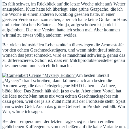
Es fällt schwer, im Rückblick auf die letzte Woche nicht aufs Wetter
heiß
anzuspielen. Kurz hatte ich überlegt, eine
grüne Gazpacho
, die ich
die Woche in einem anderen Kochblog gesehen hatte, in einer
geeisten Version nachzumachen, aber ich hatte keine Gurke im Haus
und keine frischen Kräuter … Nunja, aufgeschoben ist ja nicht
aufgehoben. Die
rote Version
hatte ich
schon mal
. Aber kommen
wir mal zu etwas völlig anderem: weißes.
Bei vielen industriellen Lebensmitteln überwiegen die Aromastoffe
vor den echten Geschmacksträgern, und wenn nicht drauf stände,
wonach das jetzt schmeckt, wird es manchmal schwierig, genau das
zu differenzieren. Schön ist, dass ein Milchproduktehersteller genau
dies anerkennt und sich ehrlich macht:
Am besten überall
„Mystery“ drauf schreiben, dann können auch am besten die
Aromen weg, die das nächstgelegene MHD haben … Achnee,
blöde Idee: Das Zeuch hält sich ja so ewig. Aber einen Vorteil hat
die Idee noch: Man muss nix vom echten Geschmacksgeber mit
dazu geben, weil der ja als Zutat nicht auf der Frontseite steht. Spart
man wieder Geld. Auch das grüne Gefissel im Produkt entfällt. Win
Win, würde ich sagen.
Bei den Temperaturen der letzten Tage stieg ich beim erhalten
gebliebenen Kaffeegenuss von der heißen auf die kalte Variante um.