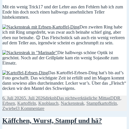
Mit ein wenig Trick17 und der Lehre aus den Fehlern hab ich zum
Ende hin doch noch einen halbwegs ansehnlichen Teller
hinbekommen.
Den zweiten Ring habe
ich mit Ring umgedreht, was zwar auch beinahe schief ging, aber
eben nur beinahe. 😉 Das Fleischstück sah auch ein wenig verloren
auf dem Teller aus, irgendwie scheint es geschrumpft zu sein.
Die halbwegs schöne Optik ist
geschönt. Noch auf der Grillplatte kam ein wenig Sojasoße zum
Einsatz.
Das Kartoffel-Erbsen-Ding hat’s bis auf’s
Foto geschafft. Das wichtigste Zeit ist erfüllt und im Magen kommt
dann sowieso alles durcheinander. Lecker war’s. Über das „Fleisch“
decken wir den Mantel des Schweigens.
Veröffentlicht
Autor
Kategorien
Schlagwör
6. Juli 2026
5. Juli 2026
dirknb
Das nichtwerktägliche Mittag
DDR
,
am
Erbsen
,
Kartoffeln
,
Knoblauch
,
Nackensteak
,
Stampfkartoffeln
,
zu
Zwiebel
3 Kommentare
Wenn
platt,
Käffchen, Wurst, Stampf und hä?
dann
eher