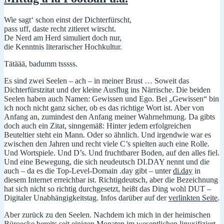
teils
unlustig,
Wie sagt‘ schon einst der Dichterfürscht,
und
pass uff, daste recht zitieret wirscht.
Änderungen
De Nerd am Herd simuliert doch nur,
die Kenntnis literarischer Hochkultur.
Tätäää, badumm tsssss.
Es sind zwei Seelen – ach – in meiner Brust … Soweit das
Dichterfürstzitat und der kleine Ausflug ins Närrische. Die beiden
Seelen haben auch Namen: Gewissen und Ego. Bei „Gewissen“ bin
ich noch nicht ganz sicher, ob es das richtige Wort ist. Aber von
Anfang an, zumindest den Anfang meiner Wahrnehmung. Da gibts
doch auch ein Zitat, sinngemäß: Hinter jedem erfolgreichen
Beuteltier steht ein Mann. Oder so ähnlich. Und irgendwie war es
zwischen den Jahren und recht viele C’s spielten auch eine Rolle.
Und Wortspiele. Und D’s. Und fruchtbarer Boden, auf den alles fiel.
Und eine Bewegung, die sich neudeutsch DI.DAY nennt und die
auch – da es die Top-Level-Domain .day gibt – unter
di.day
in
diesem Internet erreichbar ist. Richtigdeutsch, aber die Bezeichnung
hat sich nicht so richtig durchgesetzt, heißt das Ding wohl DUT –
Digitaler Unabhängigkeitstag. Infos darüber auf der
verlinkten Seite
.
Aber zurück zu den Seelen. Nachdem ich mich in der heimischen
Büroecke bereits seit einigen Monaten im wesentlichen linuxifiziert