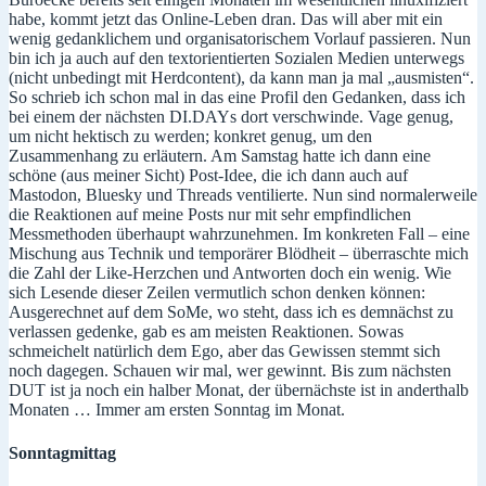
habe, kommt jetzt das Online-Leben dran. Das will aber mit ein
wenig gedanklichem und organisatorischem Vorlauf passieren. Nun
bin ich ja auch auf den textorientierten Sozialen Medien unterwegs
(nicht unbedingt mit Herdcontent), da kann man ja mal „ausmisten“.
So schrieb ich schon mal in das eine Profil den Gedanken, dass ich
bei einem der nächsten DI.DAYs dort verschwinde. Vage genug,
um nicht hektisch zu werden; konkret genug, um den
Zusammenhang zu erläutern. Am Samstag hatte ich dann eine
schöne (aus meiner Sicht) Post-Idee, die ich dann auch auf
Mastodon, Bluesky und Threads ventilierte. Nun sind normalerweile
die Reaktionen auf meine Posts nur mit sehr empfindlichen
Messmethoden überhaupt wahrzunehmen. Im konkreten Fall – eine
Mischung aus Technik und temporärer Blödheit – überraschte mich
die Zahl der Like-Herzchen und Antworten doch ein wenig. Wie
sich Lesende dieser Zeilen vermutlich schon denken können:
Ausgerechnet auf dem SoMe, wo steht, dass ich es demnächst zu
verlassen gedenke, gab es am meisten Reaktionen. Sowas
schmeichelt natürlich dem Ego, aber das Gewissen stemmt sich
noch dagegen. Schauen wir mal, wer gewinnt. Bis zum nächsten
DUT ist ja noch ein halber Monat, der übernächste ist in anderthalb
Monaten … Immer am ersten Sonntag im Monat.
Sonntagmittag