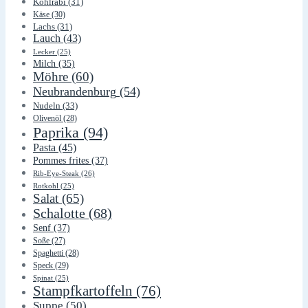
Kohlrabi
(31)
Käse
(30)
Lachs
(31)
Lauch
(43)
Lecker
(25)
Milch
(35)
Möhre
(60)
Neubrandenburg
(54)
Nudeln
(33)
Olivenöl
(28)
Paprika
(94)
Pasta
(45)
Pommes frites
(37)
Rib-Eye-Steak
(26)
Rotkohl
(25)
Salat
(65)
Schalotte
(68)
Senf
(37)
Soße
(27)
Spaghetti
(28)
Speck
(29)
Spinat
(25)
Stampfkartoffeln
(76)
Suppe
(50)