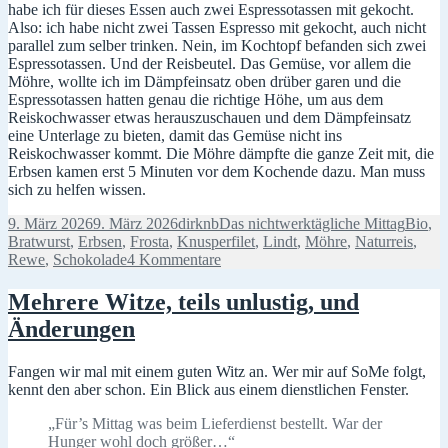
habe ich für dieses Essen auch zwei Espressotassen mit gekocht.
Also: ich habe nicht zwei Tassen Espresso mit gekocht, auch nicht
parallel zum selber trinken. Nein, im Kochtopf befanden sich zwei
Espressotassen. Und der Reisbeutel. Das Gemüse, vor allem die
Möhre, wollte ich im Dämpfeinsatz oben drüber garen und die
Espressotassen hatten genau die richtige Höhe, um aus dem
Reiskochwasser etwas herauszuschauen und dem Dämpfeinsatz
eine Unterlage zu bieten, damit das Gemüse nicht ins
Reiskochwasser kommt. Die Möhre dämpfte die ganze Zeit mit, die
Erbsen kamen erst 5 Minuten vor dem Kochende dazu. Man muss
sich zu helfen wissen.
Veröffentlicht
Autor
Kategorien
Schlag
9. März 2026
9. März 2026
dirknb
Das nichtwerktägliche Mittag
Bio
,
am
Bratwurst
,
Erbsen
,
Frosta
,
Knusperfilet
,
Lindt
,
Möhre
,
Naturreis
,
zu
Rewe
,
Schokolade
4 Kommentare
Positive
Enttäuschungen
Mehrere Witze, teils unlustig, und
und
Änderungen
alte
Pläne
Fangen wir mal mit einem guten Witz an. Wer mir auf SoMe folgt,
kennt den aber schon. Ein Blick aus einem dienstlichen Fenster.
„Für’s Mittag was beim Lieferdienst bestellt. War der
Hunger wohl doch größer…“