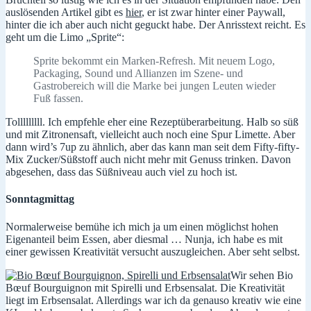
auslösenden Artikel gibt es
hier
, er ist zwar hinter einer Paywall,
hinter die ich aber auch nicht geguckt habe. Der Anrisstext reicht. Es
geht um die Limo „Sprite“:
Sprite bekommt ein Marken-Refresh. Mit neuem Logo,
Packaging, Sound und Allianzen im Szene- und
Gastrobereich will die Marke bei jungen Leuten wieder
Fuß fassen.
Tolllllllll. Ich empfehle eher eine Rezeptüberarbeitung. Halb so süß
und mit Zitronensaft, vielleicht auch noch eine Spur Limette. Aber
dann wird’s 7up zu ähnlich, aber das kann man seit dem Fifty-fifty-
Mix Zucker/Süßstoff auch nicht mehr mit Genuss trinken. Davon
abgesehen, dass das Süßniveau auch viel zu hoch ist.
Sonntagmittag
Normalerweise bemühe ich mich ja um einen möglichst hohen
Eigenanteil beim Essen, aber diesmal … Nunja, ich habe es mit
einer gewissen Kreativität versucht auszugleichen. Aber seht selbst.
Wir sehen Bio
Bœuf Bourguignon mit Spirelli und Erbsensalat. Die Kreativität
liegt im Erbsensalat. Allerdings war ich da genauso kreativ wie eine