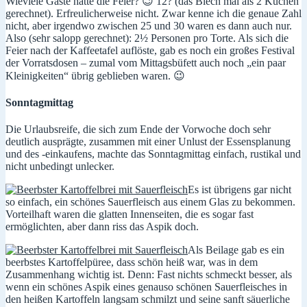
Wieviele Gäste hatte die Feier? 😉 12? (das Blech mal als 2 Kuchen
gerechnet). Erfreulicherweise nicht. Zwar kenne ich die genaue Zahl
nicht, aber irgendwo zwischen 25 und 30 waren es dann auch nur.
Also (sehr salopp gerechnet): 2½ Personen pro Torte. Als sich die
Feier nach der Kaffeetafel auflöste, gab es noch ein großes Festival
der Vorratsdosen – zumal vom Mittagsbüfett auch noch „ein paar
Kleinigkeiten“ übrig geblieben waren. 😉
Sonntagmittag
Die Urlaubsreife, die sich zum Ende der Vorwoche doch sehr
deutlich ausprägte, zusammen mit einer Unlust der Essensplanung
und des -einkaufens, machte das Sonntagmittag einfach, rustikal und
nicht unbedingt unlecker.
Es ist übrigens gar nicht
so einfach, ein schönes Sauerfleisch aus einem Glas zu bekommen.
Vorteilhaft waren die glatten Innenseiten, die es sogar fast
ermöglichten, aber dann riss das Aspik doch.
Als Beilage gab es ein
beerbstes Kartoffelpüree, dass schön heiß war, was in dem
Zusammenhang wichtig ist. Denn: Fast nichts schmeckt besser, als
wenn ein schönes Aspik eines genauso schönen Sauerfleisches in
den heißen Kartoffeln langsam schmilzt und seine sanft säuerliche