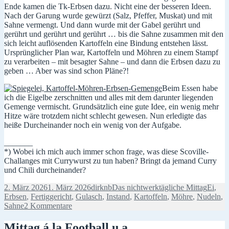
Ende kamen die Tk-Erbsen dazu. Nicht eine der besseren Ideen.
Nach der Garung wurde gewürzt (Salz, Pfeffer, Muskat) und mit
Sahne vermengt. Und dann wurde mit der Gabel gerührt und
gerührt und gerührt und gerührt … bis die Sahne zusammen mit den
sich leicht auflösenden Kartoffeln eine Bindung entstehen lässt.
Ursprünglicher Plan war, Kartoffeln und Möhren zu einem Stampf
zu verarbeiten – mit besagter Sahne – und dann die Erbsen dazu zu
geben … Aber was sind schon Pläne?!
Beim Essen habe
ich die Eigelbe zerschnitten und alles mit dem darunter liegenden
Gemenge vermischt. Grundsätzlich eine gute Idee, ein wenig mehr
Hitze wäre trotzdem nicht schlecht gewesen. Nun erledigte das
heiße Durcheinander noch ein wenig von der Aufgabe.
_______
*) Wobei ich mich auch immer schon frage, was diese
Scoville-
Challanges mit Currywurst zu tun haben? Bringt da jemand Curry
und Chili durcheinander?
Veröffentlicht
Autor
Kategorien
Schlag
2. März 2026
1. März 2026
dirknb
Das nichtwerktägliche Mittag
Ei
,
am
Erbsen
,
Fertiggericht
,
Gulasch
,
Instand
,
Kartoffeln
,
Möhre
,
Nudeln
,
zu
Sahne
2 Kommentare
Mehrere
Witze,
Mittag á la Football u.a.