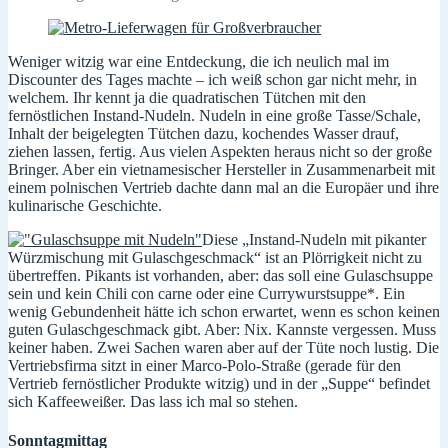
Weniger witzig war eine Entdeckung, die ich neulich mal im
Discounter des Tages machte – ich weiß schon gar nicht mehr, in
welchem. Ihr kennt ja die quadratischen Tütchen mit den
fernöstlichen Instand-Nudeln. Nudeln in eine große Tasse/Schale,
Inhalt der beigelegten Tütchen dazu, kochendes Wasser drauf,
ziehen lassen, fertig. Aus vielen Aspekten heraus nicht so der große
Bringer. Aber ein vietnamesischer Hersteller in Zusammenarbeit mit
einem polnischen Vertrieb dachte dann mal an die Europäer und ihre
kulinarische Geschichte.
Diese „Instand-Nudeln mit pikanter
Würzmischung mit Gulaschgeschmack“ ist an Plörrigkeit nicht zu
übertreffen. Pikants ist vorhanden, aber: das soll eine Gulaschsuppe
sein und kein Chili con carne oder eine Currywurstsuppe*. Ein
wenig Gebundenheit hätte ich schon erwartet, wenn es schon keinen
guten Gulaschgeschmack gibt. Aber: Nix. Kannste vergessen. Muss
keiner haben. Zwei Sachen waren aber auf der Tüte noch lustig. Die
Vertriebsfirma sitzt in einer Marco-Polo-Straße (gerade für den
Vertrieb fernöstlicher Produkte witzig) und in der „Suppe“ befindet
sich Kaffeeweißer. Das lass ich mal so stehen.
Sonntagmittag