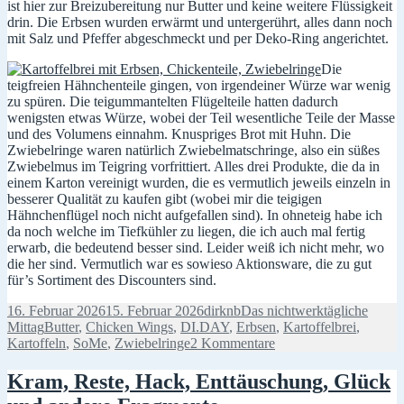
ist hier zur Breizubereitung nur Butter und keine weitere Flüssigkeit
drin. Die Erbsen wurden erwärmt und untergerührt, alles dann noch
mit Salz und Pfeffer abgeschmeckt und per Deko-Ring angerichtet.
Die
teigfreien Hähnchenteile gingen, von irgendeiner Würze war wenig
zu spüren. Die teigummantelten Flügelteile hatten dadurch
wenigsten etwas Würze, wobei der Teil wesentliche Teile der Masse
und des Volumens einnahm. Knuspriges Brot mit Huhn. Die
Zwiebelringe waren natürlich Zwiebelmatschringe, also ein süßes
Zwiebelmus im Teigring vorfrittiert. Alles drei Produkte, die da in
einem Karton vereinigt wurden, die es vermutlich jeweils einzeln in
besserer Qualität zu kaufen gibt (wobei mir die teigigen
Hähnchenflügel noch nicht aufgefallen sind). In ohneteig habe ich
da noch welche im Tiefkühler zu liegen, die ich auch mal fertig
erwarb, die bedeutend besser sind. Leider weiß ich nicht mehr, wo
die her sind. Vermutlich war es sowieso Aktionsware, die zu gut
für’s Sortiment des Discounters sind.
Veröffentlicht
Autor
Kategorien
16. Februar 2026
15. Februar 2026
dirknb
Das nichtwerktägliche
am
Schlagwörter
Mittag
Butter
,
Chicken Wings
,
DI.DAY
,
Erbsen
,
Kartoffelbrei
,
zu
Kartoffeln
,
SoMe
,
Zwiebelringe
2 Kommentare
Mittag
á
Kram, Reste, Hack, Enttäuschung, Glück
la