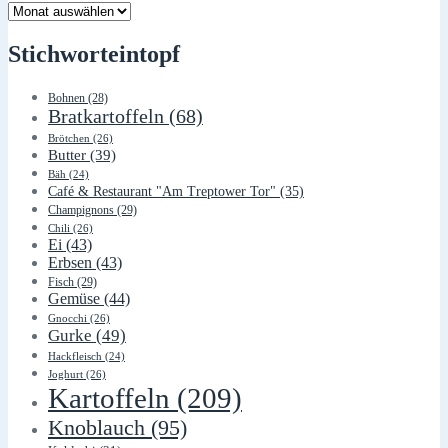
Lager
Stichworteintopf
Bohnen
(28)
Bratkartoffeln
(68)
Brötchen
(26)
Butter
(39)
Bäh
(24)
Café & Restaurant "Am Treptower Tor"
(35)
Champignons
(29)
Chili
(26)
Ei
(43)
Erbsen
(43)
Fisch
(29)
Gemüse
(44)
Gnocchi
(26)
Gurke
(49)
Hackfleisch
(24)
Joghurt
(26)
Kartoffeln
(209)
Knoblauch
(95)