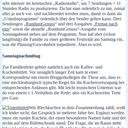
sehr intensiv im heimischen „Radiostudio“, um 7 Sendungen = 11
Stunden Radio zu produzieren. Da hat man ordentlich zu tun, zumal
alles ja auch vor- und nachbereitet werden muss, damit es dann als
„Urlaubsprogramm“ ordentlich über den Sender gehen kann. Drei
Sendungen „
RundumGenuss
“ und drei Ausgaben „
Freitag nach
eins
“ sowie die aktuelle „RundumGenuss“-Ausgabe vom
Sonntagabend stehen auf dem Programm. Nun lud aber (schon
langfristig) die Familie zu einer größeren Festivität am Samstag ein,
was die Planung/Gewohnheit torpedierte. Aber es wird.
Samstagnachmittag
Zur Familienfeier gehört natürlich auch ein Kaffee- und
Kuchenbüfett. Vor unsäglich langer Zeit kam in einer
Korrespondenz mit einem Bloggerkollegen die These aus, dass es
eine mecklenburgisch typische Regel für die Kuchenversorgung bei
entsprechenden Anlässen gibt. Mit leicht ironischem Unterton war
da von einem 1:1-Verhältnis die Rede: also ein Kuchen/eine Torte
pro Gast.
Wie Blechkuchen in dem Zusammenhang zählt, weiß
ich leider nicht; das Gespräch ist mehrere Jahre her. Ergänzt werden
muss ein runder Kuchen, der einen besonderen Namen hatte und der
rechts auf dem Büfettschrank stand. Die Frage, die im Raum steht: