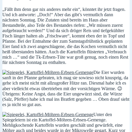
„Fällt ihm denn gar nix anderes mehr ein“, könntet ihr jetzt fragen.
Und ich antworte: „Doch!“ Aber das gibt’s vermutlich dann
nächsten Sonntag. Die Zutaten sind bereits im Haus aber
Bestandteile, also Teile des Bestandes riefen: „Wir müssen zuerst
aufgebraucht werden!“ Und da sich dröger Reis und tiefgekühlter
Fisch länger halten als „Frischware“, kommt eben der in Topf und
Pfanne. Bei der Entnahme der zum Samstagsfrühstück geplanten
Eier fand ich zwei angeschlagene, die das Kochen vermutlich nicht
heiß überstanden hätten. Auch die Kartoffeln flüsterten „Verbrauch
mich …“ und die Tk-Erbsen-Tüte war groß genug, noch einen Rest
für nächsten Sonntag zu enthalten.
Die Eier wurden
sanft in der Pfanne gebraten, ich mag sie sowieso nicht knusprig, da
gehe ich meist nicht mit allzugroßer Hitze ran. Diesmal habe ich es
aber vielleicht etwas übertrieben mit der vorsichtigen Wärme. 😉
Übrigens: Keine Angst, dass die Eier ungewürzt sind, die Würze
(Salz, Pfeffer) habe ich mal ins Bratfett gegeben … Oben drauf sieht
es ja nicht so gut aus.
Unter den
Spiegeleiern ist ein Kartoffel-Möhren-Erbsen-Gemenge.
Mehligkochende Kartoffeln wurden geschält und gewürfelt, eine
Möhre auch und beides wurde in der Mikrowelle gegart. Kurz vor