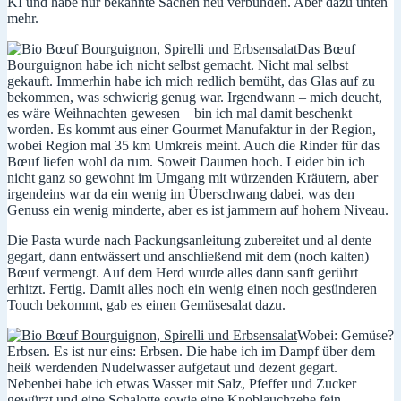
KI und habe nur bekannte Sachen neu verbunden. Aber dazu unten
mehr.
Das Bœuf
Bourguignon habe ich nicht selbst gemacht. Nicht mal selbst
gekauft. Immerhin habe ich mich redlich bemüht, das Glas auf zu
bekommen, was schwierig genug war. Irgendwann – mich deucht,
es wäre Weihnachten gewesen – bin ich mal damit beschenkt
worden. Es kommt aus einer Gourmet Manufaktur in der Region,
wobei Region mal 35 km Umkreis meint. Auch die Rinder für das
Bœuf liefen wohl da rum. Soweit Daumen hoch. Leider bin ich
nicht ganz so gewohnt im Umgang mit würzenden Kräutern, aber
irgendeins war da ein wenig im Überschwang dabei, was den
Genuss ein wenig minderte, aber es ist jammern auf hohem Niveau.
Die Pasta wurde nach Packungsanleitung zubereitet und al dente
gegart, dann entwässert und anschließend mit dem (noch kalten)
Bœuf vermengt. Auf dem Herd wurde alles dann sanft gerührt
erhitzt. Fertig. Damit alles noch ein wenig einen noch gesünderen
Touch bekommt, gab es einen Gemüsesalat dazu.
Wobei: Gemüse?
Erbsen. Es ist nur eins: Erbsen. Die habe ich im Dampf über dem
heiß werdenden Nudelwasser aufgetaut und dezent gegart.
Nebenbei habe ich etwas Wasser mit Salz, Pfeffer und Zucker
gewürzt und eine Schalotte sowie eine Knoblauchzehe fein