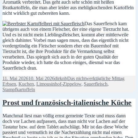
Aromatik verbreitet. Das geht auch sehr schön mit heißen
Bratkartoffeln, die man aber leider aus mehligkochenden Kartoffeln
nicht wirklich gut zubereiten kann.
Das Sauerfleisch kam
übrigens auch von einem Fleischer, der eine eigene Tierzucht hat.
Und es ist nicht mein Lieblingsfleischer, kommt aber mittlerweile
gleich dahinter. Vorbei man sagen muss, dass das eigentlich nicht
vordergründig ein Fleischer sondern eher ein Bauernhof mit
Tierzucht ist, die ihre Produkte für die Vermarktung selbst
verarbeiten. Das spiegelt sich auch in der guten Qualität der
Produkte wieder, ich hatte da schon einiges, diesmal war das
Sauerfleisch dran.
Veröffentlicht
Autor
Kategorien
Schlag
11. Mai 2026
10. Mai 2026
dirknb
Das nichtwerktägliche Mittag
am
Erbsen
,
Kuchen
,
Limousinhof-Zippelow
,
Sauerfleisch
,
Stampfkartoffeln
Prost und französisch-italienische Küche
Manchmal liest man völlig ernst gemeinte Texte und muss dann
doch vor Lachen aufpassen, dass man nicht vor Lachen auf der
Tastatur bzw. auf dem Tablet aufschlägt. Mir ist das diese Woche
passiert und vermutlich ist die Nacherzählung nicht mal einen
Bruchteil so lustig wie ich es in der Situation empfunden habe. Den