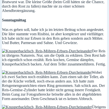
Bratwurst war. Die kleine Größe (beim Grill hätten sie die Chance,
durch den Rost zu fallen) machte sie zu einer schönen
Abendbrotergänzung.
Sonntagmittag
Was es geben soll, habe ich ja im letzten Beitrag schon angedeutet.
Die Idee stammte vom Risibisi, ist aber komplexer und vielfältiger.
Ich habe nicht nur Erbsen in den Reis geben sondern auch Möhre.
Und Butter, Parmesan und Sahne. Und Gewürze.
Der Reis
ist übrigens Naturreis. Nur, um die Optik zu erklären. Den Rest hab
ich eigentlich schon erzählt. Reis kochen, Gemüse dämpfen,
Knusperbackfisch backen. Auf dem Teller zusammenführen. Fertig.
Wobei
ich zwei Sachen noch erzählen kann. Zum einen sah der Teller, als
der die Küche verließ, noch etwas anders aus. Ich hatte zum
Reisgemengeanrichten einen Ring genommen. Sah schick aus. Der
Reis-Gemüse-Zylinder hatte leider nicht genug innere Festigkeit.
Beim Gang zur Fotografierecke bröselte alles in der abgebildeten
Form auseinander. Dem Geschmack tat es keinen Abbruch.
Übrigens