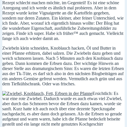
Rezept schlecht machen möchte, im Gegenteil! Es ist eine schöne
Anregung und ich werde es ähnlich mal probieren. Aber in dem
Rezept wurde keine Vignaigrette an die Kartoffeln gegeben,
sondern nur deren Zutaten. Ein kleiner, aber feiner Unterschied, wie
ich finde. Aber, worauf ich eigentlich hinaus wollte: Der Blog hat
die wunderbare Eigenschaft, ausführliche Zubereitungsbilder zu
zeigen. Finde ich super. Habe ich früher™ auch gemacht. Vielleicht
fange ich auch wieder damit an.
Zwiebeln klein schneiden, Knoblauch hacken, Öl und Butter in
einer Pfanne erhitzen, dabei salzen. Die Zwiebeln dazu geben und
weich schmoren lassen. Nach 5 Minuten auch den Knoblauch dazu
geben. Dann kommen die Erbsen dazu. Der wichtige Hinweis an
dieser Stelle aus dramaturgischem Sinn: Es waren die letzten Erbsen
aus der Tk-Tüte, es darf sich also in den nächsten Blogbeiträgen auf
ein anderes Gemüse gefreut werden. Vermutlich auch grün und aus
dem Tiefkühlschrank. Oder was frisches.
Ersichtlich: Es
war eine rote Zwiebel. Dadurch wurde es auch etwas viel Zwiebel,
aber durch das Schmoren bevor die Erbsen dazu kamen, wurde sie
sanft. Kurz hatte ich auch noch über eine dezente Speckzugabe
nachgedacht, es aber dann doch gelassen. Als die Erbsen so gerade
aufgetaut und warm waren, habe ich die Pfanne bedeckelt beiseite
gestellt und ein lange nicht mehr genutztes Kochgeschirr