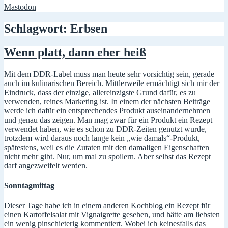
Mastodon
Schlagwort:
Erbsen
Wenn platt, dann eher heiß
Mit dem DDR-Label muss man heute sehr vorsichtig sein, gerade
auch im kulinarischen Bereich. Mittlerweile ermächtigt sich mir der
Eindruck, dass der einzige, allereinzigste Grund dafür, es zu
verwenden, reines Marketing ist. In einem der nächsten Beiträge
werde ich dafür ein entsprechendes Produkt auseinandernehmen
und genau das zeigen. Man mag zwar für ein Produkt ein Rezept
verwendet haben, wie es schon zu DDR-Zeiten genutzt wurde,
trotzdem wird daraus noch lange kein „wie damals“-Produkt,
spätestens, weil es die Zutaten mit den damaligen Eigenschaften
nicht mehr gibt. Nur, um mal zu spoilern. Aber selbst das Rezept
darf angezweifelt werden.
Sonntagmittag
Dieser Tage habe ich
in einem anderen Kochblog
ein Rezept für
einen
Kartoffelsalat mit Vignaigrette
gesehen, und hätte am liebsten
ein wenig pinschieterig kommentiert. Wobei ich keinesfalls das