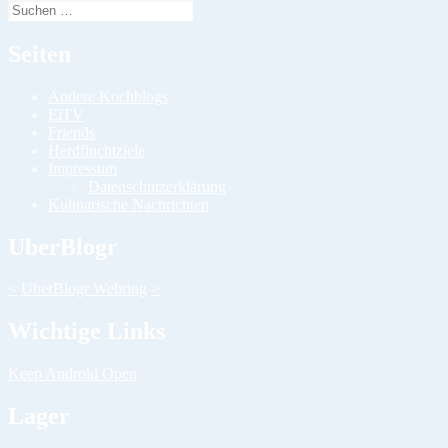
Suchen
nach:
Seiten
Andere Kochblogs
EiTV
Friends
Herdfluchtziele
Impressum
Datenschutzerklärung
Kulinarische Nachrichten
UberBlogr
<
UberBlogr Webring
>
Wichtige Links
Keep Android Open
Lager