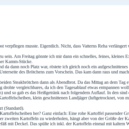
bst verpflegen musste. Eigentlich. Nicht, dass Vatterns Reha verlänge
 sein. Am Freitag gönnte ich mir dann ein schnelles, feines, kleines E
öner Kamm-Stücke.
d da dann noch Platz war, röstete ich gleich noch ein aufgeschnittenes
 Unterseite des Brötchens zum Vorschein. Das kam dann raus und macht
 beiden Steakbrötchen dann als Abendbrot. Da das Mittag an dem Tag eh
drohte vergleichbares, da ich den Tagesablauf etwas entspannen wollte
 und so gab es das Heißgetränk nach folgendem Auflauf. In den sind ei
artoffelscheiben, klein geschnittenen Landjäger (luftgetrocknet, von mi
t (Standard).
 Kartoffelscheiben her? Ganz einfach: Eine rohe Kartoffel passender G
iner zweiten Kartoffeln zu wiederholen, hängt aber von der Größe der K
äß mit Deckel. Das spülte ich inkl. der Kartoffeln einmal mit kaltem W