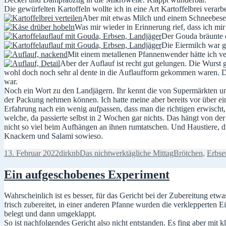
Die gewürfelten Kartoffeln wollte ich in eine Art Kartoffelbrei verarb
Aber mit etwas Milch und einem Schneebesen 
Was mir wieder in Erinnerung rief, dass ich mi
Der Gouda bräunte e
Die Eiermilch war ge
Mit einem metallenen Pfannenwender hätte ich ver
Aber der Auflauf ist recht gut gelungen. Die Wurst g
wohl doch noch sehr al dente in die Auflaufform gekommen waren. Der
war.
Noch ein Wort zu den Landjägern. Ihr kennt die von Supermärkten und 
der Packung nehmen können. Ich hatte meine aber bereits vor über 
Erfahrung nach ein wenig aufpassen, dass man die richtigen erwischt, 
welche, da passierte selbst in 2 Wochen gar nichts. Das hängt von 
nicht so viel beim Aufhängen an ihnen rumtatschen. Und Haustiere, d
Knackern und Salami sowieso.
Veröffentlicht
Autor
Kategorien
Schlagwörter
13. Februar 2022
dirknb
Das nichtwerktägliche Mittag
Brötchen
,
Erbse
am
Ein aufgeschobenes Experiment
Wahrscheinlich ist es besser, für das Gericht bei der Zubereitung et
frisch zubereitet, in einer anderen Pfanne wurden die verklepperten 
belegt und dann umgeklappt.
So ist nachfolgendes Gericht also nicht entstanden. Es fing aber mit 