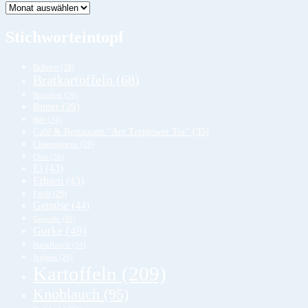
Lager
Stichworteintopf
Bohnen
(28)
Bratkartoffeln
(68)
Brötchen
(26)
Butter
(39)
Bäh
(24)
Café & Restaurant "Am Treptower Tor"
(35)
Champignons
(29)
Chili
(26)
Ei
(43)
Erbsen
(43)
Fisch
(29)
Gemüse
(44)
Gnocchi
(26)
Gurke
(49)
Hackfleisch
(24)
Joghurt
(26)
Kartoffeln
(209)
Knoblauch
(95)