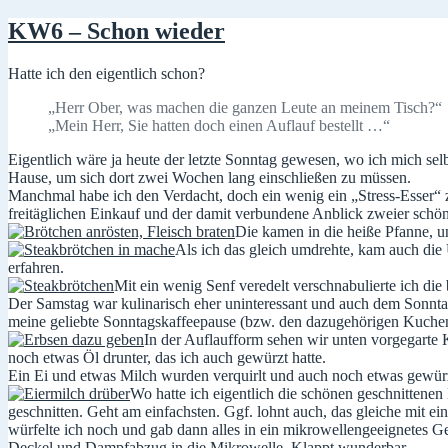
KW6 – Schon wieder
Hatte ich den eigentlich schon?
„Herr Ober, was machen die ganzen Leute an meinem Tisch?“
„Mein Herr, Sie hatten doch einen Auflauf bestellt …“
Eigentlich wäre ja heute der letzte Sonntag gewesen, wo ich mich sel
Hause, um sich dort zwei Wochen lang einschließen zu müssen.
Manchmal habe ich den Verdacht, doch ein wenig ein „Stress-Esser“ zu
freitäglichen Einkauf und der damit verbundene Anblick zweier sch
Die kamen in die heiße Pfanne, un
Als ich das gleich umdrehte, kam auch die
erfahren.
Mit ein wenig Senf veredelt verschnabulierte ich die
Der Samstag war kulinarisch eher uninteressant und auch dem Sonntag 
meine geliebte Sonntagskaffeepause (bzw. den dazugehörigen Kuchen)
In der Auflaufform sehen wir unten vorgegarte K
noch etwas Öl drunter, das ich auch gewürzt hatte.
Ein Ei und etwas Milch wurden verquirlt und auch noch etwas gewürz
Wo hatte ich eigentlich die schönen geschnittenen
geschnitten. Geht am einfachsten. Ggf. lohnt auch, das gleiche mit e
würfelte ich noch und gab dann alles in ein mikrowellengeeignetes Gef
Deckel und Dampfabzug in die Mikrowelle. Klappt wunderbar.