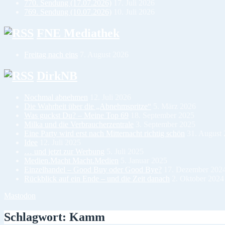
770. Sendung (17.07.2026)
17. Juli 2026
769. Sendung (10.07.2026)
10. Juli 2026
FNE Mediathek
Freitag nach eins
7. August 2026
DirkNB
Nochmal abnehmen
12. Juli 2026
Die Wahrheit über die „Abnehmspritze“
5. März 2026
Was guckst Du? – Meine Top 69
18. September 2025
Milka und die Verbraucherzentrale
3. September 2025
Eine Party wird erst nach Mitternacht richtig schön
31. August
Idee
12. Juli 2025
… und jetzt zur Werbung
5. Juli 2025
Medien.Macht Macht.Medien
5. Januar 2025
Einzelhandel – Good Buy oder Good Bye?
17. Dezember 202
Rückblick auf ein Ende – und die Zeit danach
2. Oktober 2024
Mastodon
Schlagwort:
Kamm