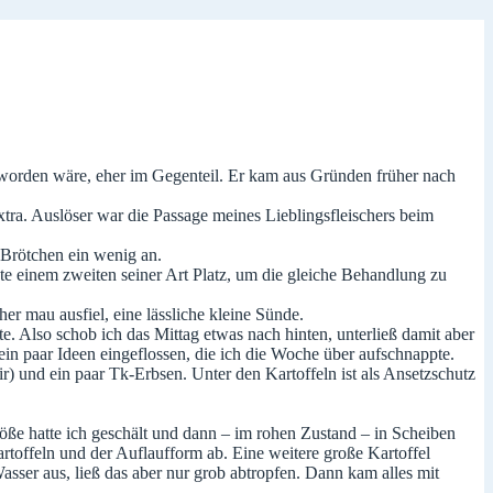
rt worden wäre, eher im Gegenteil. Er kam aus Gründen früher nach
xtra. Auslöser war die Passage meines Lieblingsfleischers beim
 Brötchen ein wenig an.
e einem zweiten seiner Art Platz, um die gleiche Behandlung zu
er mau ausfiel, eine lässliche kleine Sünde.
. Also schob ich das Mittag etwas nach hinten, unterließ damit aber
n paar Ideen eingeflossen, die ich die Woche über aufschnappte.
r) und ein paar Tk-Erbsen. Unter den Kartoffeln ist als Ansetzschutz
röße hatte ich geschält und dann – im rohen Zustand – in Scheiben
artoffeln und der Auflaufform ab. Eine weitere große Kartoffel
asser aus, ließ das aber nur grob abtropfen. Dann kam alles mit