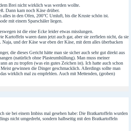
t dem Brei nicht wirklich was werden wollte.
ließ. Dann kam noch Käse drüber.
alles in den Ofen, 200°C Umluft, bis die Kruste schön ist.
ode mit einem Sparschäler liegen.
swegen ist die eine Ecke leider etwas misslungen.
Kartoffeln waren dann jetzt auch gar, aber sie zerfielen nicht, da sie
n. Naja, und der Käse war eben der Käse, mit dem alles überbacken
r, die dieses Gericht hätte man sie sicher auch sehr gut direkt aus
hangen (natürlich ohne Plasteumhüllung). Man muss meiner
ann an zu tropfen (was ein gutes Zeichen ist). Ich hatte auch schon
 Meist gewinnen die Dinger geschmacklich. Allerdings sollte man
t das wirklich mal zu empfehlen. Auch mit Mettenden, (groben)
ich sie bei einem Imbiss mal gesehen habe: Die Bratkartoffeln wurden
ings nicht umgedreht, sondern halbseitig mit den Bratkartoffeln