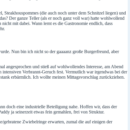
zel, Steakhouspommes (die auch noch unter dem Schnitzel liegen) und
ll das? Der ganze Teller (als er noch ganz voll war) hatte wohlwollend
nicht mit dabei. Wann lernt es die Gastronomie endlich, dass
hr.
 wurde. Nun bin ich nicht so der gaaaanz große Burgerfreund, aber
 mal angesprochen und stieß auf wohlwollendes Interesse, am Abend
n intensiven Verbrannt-Geruch fest. Vermutlich war irgendwas bei der
s stank erbärmlich. Ich wollte meinen Mittagsvorschlag zurückziehen.
n doch eine industrielle Beteiligung nahe. Hoffen wir, dass der
dy ja seinerzeit etwas fein gemahlen, frei von Struktur.
te/gebratene Zwiebelringe erwarten, zumal die auf einigen der