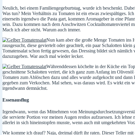
Neulich, bei einem Familiengegeburtstag, wurde ich beschenkt. Dabei 
Was tun? Mein Verhältnis zu Tomaten ist ein etwas zwiespältiges. Ich
einerseits irgendwo die Pasta gart, kommen Aromageber in eine Pfan
sein. Dazu kommen nach dem Anschwitzen Cocktailtomatenviertel mit in
Mach ich aber nicht. Warum auch immer.
Nun kam aber die große Menge Tomaten ins Hau
rausgesucht, diese geviertelt oder geachtelt, ein paar Schalotten klein
Tomatensalat schon fertig gewesen, das Dressing bildet sich nämlich
dazuzugeben. War auch mal wieder lecker.
Währenddessen köchelte in der Küche ein Topf
geschnittene Schalotten verirrt, die ich ganz zum Anfang im Olivenö
Tomaten zum Ablöschen dazu und alles wurde aufgekocht und dann lang
gegeben zum Verkochen. Mal sehen, was daraus wird. Es wirkt ein weni
irgendwann demnächst.
Essenausflug
Irgendwann, wenn das Mitnehmen von Meinungsdurchsetzungsverstärker
die servierte Portion vor meinen Augen restlos aufzuessen. Ich lehne
allerlei in sich hineinstopfen musste, wenn auch mit umgekehrten Vor
Wie komme ich drauf? Naja, dreimal dürft ihr raten. Dieser Teller mi