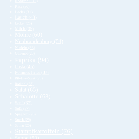
Kohlrabi
(31)
Käse
(30)
Lachs
(31)
Lauch
(43)
Lecker
(25)
Milch
(35)
Möhre
(60)
Neubrandenburg
(54)
Nudeln
(33)
Olivenöl
(28)
Paprika
(94)
Pasta
(45)
Pommes frites
(37)
Rib-Eye-Steak
(26)
Rotkohl
(25)
Salat
(65)
Schalotte
(68)
Senf
(37)
Soße
(27)
Spaghetti
(28)
Speck
(29)
Spinat
(25)
Stampfkartoffeln
(76)
Suppe
(50)