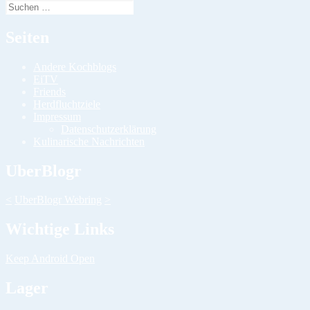
Suchen
nach:
Seiten
Andere Kochblogs
EiTV
Friends
Herdfluchtziele
Impressum
Datenschutzerklärung
Kulinarische Nachrichten
UberBlogr
<
UberBlogr Webring
>
Wichtige Links
Keep Android Open
Lager