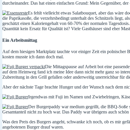
durcheinander. Das hat einen einfachen Grund: Mein Gegenüber, der da
Es fehlt vielleicht etwas Salatbouquet, aber das wäre 
die Paprikasoße, die verzehrsbedingt unterhalt des Schnitzels liegt, al
geschätzt einen Kaloriengehalt von 60-70% der normalen Tagesdosis. 
Quantität kein Ersatz für Qualität ist? Viele Gasthäuser sind eher 
Ein Arbeitsmittag
Auf dem hiesigen Marktplatz tauchte vor einiger Zeit ein polnischer 
kosten musste ich dann doch mal.
Die Mittagspause auf Arbeit bot eine passend
auf dem Heimweg fand ich meine Idee dann nicht mehr ganz so interes
Zubereitung in den Grill gefallen oder anderweitig unerreichbar für 
Aber der nächste Tage brachte Hunger und der Wunsch nach dem nich
Irgendwas mit Fuji im Namen und Zwiebelringen, Käse
Der Burgerpaddy war medium gegrillt, die BBQ-Soße schö
Gesamtanteil nicht zu hoch war. Das Paddy war übrigens auch schön mi
Was den Preis des Burgers angeht, schwanke ich noch, ob es mir gefäll
angebotenen Burger drauf waren.