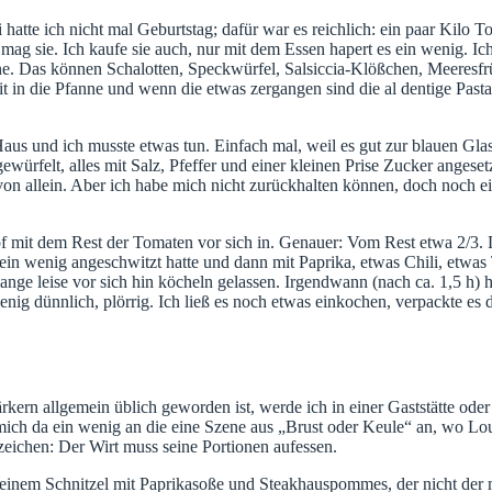
hatte ich nicht mal Geburtstag; dafür war es reichlich: ein paar Kilo T
 mag sie. Ich kaufe sie auch, nur mit dem Essen hapert es ein wenig. I
ne. Das können Schalotten, Speckwürfel, Salsiccia-Klößchen, Meeresf
 die Pfanne und wenn die etwas zergangen sind die al dentige Pasta un
s und ich musste etwas tun. Einfach mal, weil es gut zur blauen Glas
 gewürfelt, alles mit Salz, Pfeffer und einer kleinen Prise Zucker anges
 von allein. Aber ich habe mich nicht zurückhalten können, doch noch 
 mit dem Rest der Tomaten vor sich in. Genauer: Vom Rest etwa 2/3. De
l ein wenig angeschwitzt hatte und dann mit Paprika, etwas Chili, etw
e leise vor sich hin köcheln gelassen. Irgendwann (nach ca. 1,5 h) ha
g dünnlich, plörrig. Ich ließ es noch etwas einkochen, verpackte es d
n allgemein üblich geworden ist, werde ich in einer Gaststätte oder
 mich da ein wenig an die eine Szene aus „Brust oder Keule“ an, wo Lou
zeichen: Der Wirt muss seine Portionen aufessen.
t einem Schnitzel mit Paprikasoße und Steakhauspommes, der nicht der m