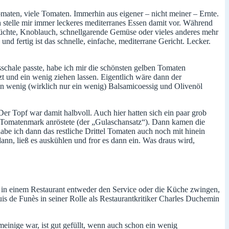
omaten, viele Tomaten. Immerhin aus eigener – nicht meiner – Ernte.
ch stelle mir immer leckeres mediterranes Essen damit vor. Während
rüchte, Knoblauch, schnellgarende Gemüse oder vieles anderes mehr
d fertig ist das schnelle, einfache, mediterrane Gericht. Lecker.
schale passte, habe ich mir die schönsten gelben Tomaten
etzt und ein wenig ziehen lassen. Eigentlich wäre dann der
ein wenig (wirklich nur ein wenig) Balsamicoessig und Olivenöl
r Topf war damit halbvoll. Auch hier hatten sich ein paar grob
as Tomatenmark anröstete (der „Gulaschansatz“). Dann kamen die
be ich dann das restliche Drittel Tomaten auch noch mit hinein
ann, ließ es auskühlen und fror es dann ein. Was draus wird,
 in einem Restaurant entweder den Service oder die Küche zwingen,
is de Funès in seiner Rolle als Restaurantkritiker Charles Duchemin
einige war, ist gut gefüllt, wenn auch schon ein wenig