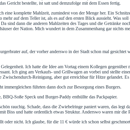
s Gericht bestellte, ist satt und demzufolge mit dem Essen fertig.
doch eine komplette Mahlzeit, zumindest von der Menge her. Ein Schnit
so mehr auf dem Teller ist, als es auf den ersten Blick aussieht. Was so
Da sind dann die anderen Mahlzeiten des Tages und die Getränke noch 
Masthäuser der Nation. Mich wundert in dem Zusammenhang gar nichts me
Burgerbrater auf, der vorher anderswo in der Stadt schon mal gesichtet
e Gelegenheit. Ich hatte die Idee am Vortag einem Kollegen gegenüber
sant. Ich ging am Verkaufs- und Grillwagen an vorbei und stellte eine
die Zwischendurch-Reinigung, aber gut erreichbar für Hitze gelandet. E
t immergleichen führten dann doch zur Besorgung eines Burgers.
, BBQ-Soße Speck und Burger-Paddy enthüllte das Packpapier.
n rauchig. Schade, dass die Zwiebelringe paniert waren, das legt dan
t Biss und hatte ordentlich etwas Struktur. Anderswo waren mir die Pad
t oder nicht. Ich glaube, für die 11 € würde ich schon selbst geschmor