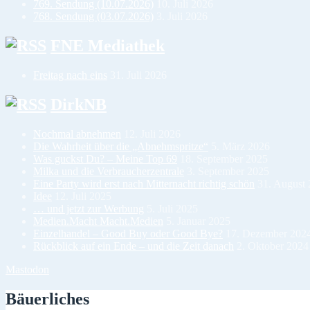
769. Sendung (10.07.2026)
10. Juli 2026
768. Sendung (03.07.2026)
3. Juli 2026
FNE Mediathek
Freitag nach eins
31. Juli 2026
DirkNB
Nochmal abnehmen
12. Juli 2026
Die Wahrheit über die „Abnehmspritze“
5. März 2026
Was guckst Du? – Meine Top 69
18. September 2025
Milka und die Verbraucherzentrale
3. September 2025
Eine Party wird erst nach Mitternacht richtig schön
31. August
Idee
12. Juli 2025
… und jetzt zur Werbung
5. Juli 2025
Medien.Macht Macht.Medien
5. Januar 2025
Einzelhandel – Good Buy oder Good Bye?
17. Dezember 202
Rückblick auf ein Ende – und die Zeit danach
2. Oktober 2024
Mastodon
Bäuerliches