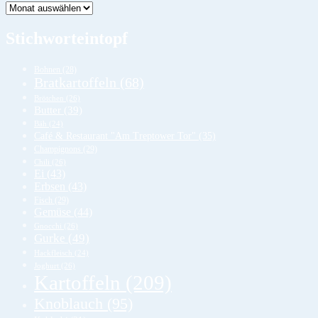
Lager
Stichworteintopf
Bohnen
(28)
Bratkartoffeln
(68)
Brötchen
(26)
Butter
(39)
Bäh
(24)
Café & Restaurant "Am Treptower Tor"
(35)
Champignons
(29)
Chili
(26)
Ei
(43)
Erbsen
(43)
Fisch
(29)
Gemüse
(44)
Gnocchi
(26)
Gurke
(49)
Hackfleisch
(24)
Joghurt
(26)
Kartoffeln
(209)
Knoblauch
(95)