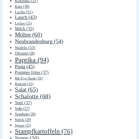
Kohlrabi
(31)
Käse
(30)
Lachs
(31)
Lauch
(43)
Lecker
(25)
Milch
(35)
Möhre
(60)
Neubrandenburg
(54)
Nudeln
(33)
Olivenöl
(28)
Paprika
(94)
Pasta
(45)
Pommes frites
(37)
Rib-Eye-Steak
(26)
Rotkohl
(25)
Salat
(65)
Schalotte
(68)
Senf
(37)
Soße
(27)
Spaghetti
(28)
Speck
(29)
Spinat
(25)
Stampfkartoffeln
(76)
Suppe
(50)