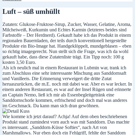
Luft – süß umhüllt
Zutaten: Glukose-Fruktose-Sirup, Zucker, Wasser, Gelatine, Aroma,
Milcheiweiß, Kurkumin und Echtes Karmin (letzteres beides sind
Farbstoffe – Der Herdnerd). Gekauft habe ich das Produkt in einem
regionalen Bauernladen, der teils durch konventionell hergestellte
Produkte ein Bio-Image hat. Handgeklöppelt, mundgeblasen – eben
so richtig imagegerecht. Nun stellt sich die Frage, was ich da wohl
gekauft habe, dass diese Zutatenliste trägt. Ein Tipp noch: 100 g
kosten 3,50 Euro.
Als ich neulich mal in einem Restaurant in Lubmin war, trank ich
zum Abschluss eine sehr interessante Mischung aus Sanddornsaft
und Vanilleeis. Die Erinnerung verweigert die dritte Zutat
heruaszurücken, die m.E. noch mit dabei war. Aber es war lecker. In
einem anderen Restaurant, es war auf der Insel Rügen und erinnerte
an Captain Nemo, ließ ich mir als Essenbegleitgetränk eine
Sanddornschorle kommen, erfrischend und doch mal was anderes
im Geschmack. Da kann man sich dran gewöhnen.
Wie komme ich jetzt darauf? Achja! Auf dem oben beschriebenen
Produkt stand zumindest vorn auch was mit Sanddorn. Das machte
es interessant. „Sanddorn-Küsse Softies“, nach Art von
Marshmallows. Nur eben doch ein Fehlgriff, fehlte der Sanddorn