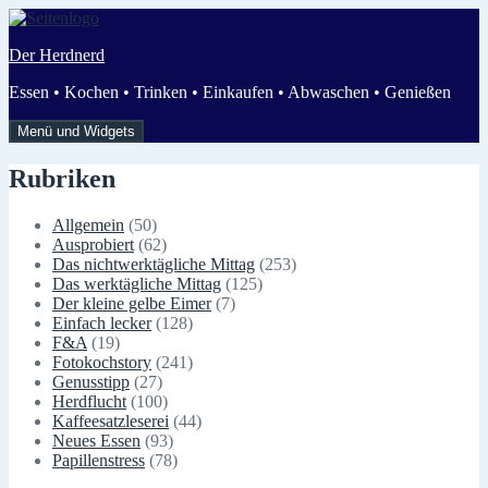
Zum
Inhalt
Der Herdnerd
springen
Essen • Kochen • Trinken • Einkaufen • Abwaschen • Genießen
Menü und Widgets
Rubriken
Allgemein
(50)
Ausprobiert
(62)
Das nichtwerktägliche Mittag
(253)
Das werktägliche Mittag
(125)
Der kleine gelbe Eimer
(7)
Einfach lecker
(128)
F&A
(19)
Fotokochstory
(241)
Genusstipp
(27)
Herdflucht
(100)
Kaffeesatzleserei
(44)
Neues Essen
(93)
Papillenstress
(78)