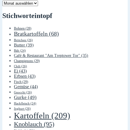
Lager
Stichworteintopf
Bohnen
(28)
Bratkartoffeln
(68)
Brötchen
(26)
Butter
(39)
Bäh
(24)
Café & Restaurant "Am Treptower Tor"
(35)
Champignons
(29)
Chili
(26)
Ei
(43)
Erbsen
(43)
Fisch
(29)
Gemüse
(44)
Gnocchi
(26)
Gurke
(49)
Hackfleisch
(24)
Joghurt
(26)
Kartoffeln
(209)
Knoblauch
(95)