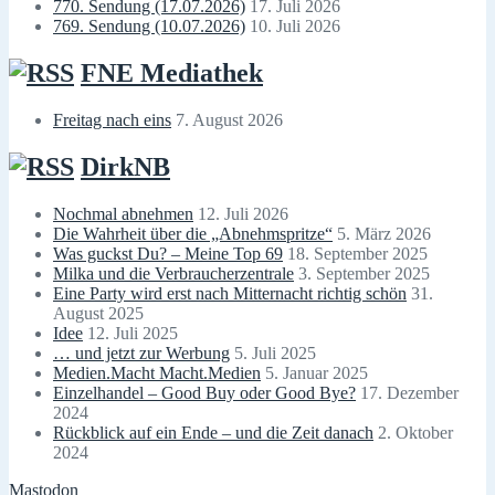
770. Sendung (17.07.2026)
17. Juli 2026
769. Sendung (10.07.2026)
10. Juli 2026
FNE Mediathek
Freitag nach eins
7. August 2026
DirkNB
Nochmal abnehmen
12. Juli 2026
Die Wahrheit über die „Abnehmspritze“
5. März 2026
Was guckst Du? – Meine Top 69
18. September 2025
Milka und die Verbraucherzentrale
3. September 2025
Eine Party wird erst nach Mitternacht richtig schön
31.
August 2025
Idee
12. Juli 2025
… und jetzt zur Werbung
5. Juli 2025
Medien.Macht Macht.Medien
5. Januar 2025
Einzelhandel – Good Buy oder Good Bye?
17. Dezember
2024
Rückblick auf ein Ende – und die Zeit danach
2. Oktober
2024
Mastodon