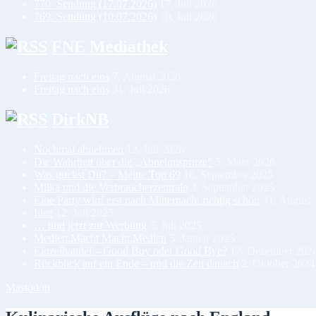
770. Sendung (17.07.2026)
17. Juli 2026
769. Sendung (10.07.2026)
10. Juli 2026
FNE Mediathek
Freitag nach eins
7. August 2026
Freitag nach eins
31. Juli 2026
DirkNB
Nochmal abnehmen
12. Juli 2026
Die Wahrheit über die „Abnehmspritze“
5. März 2026
Was guckst Du? – Meine Top 69
18. September 2025
Milka und die Verbraucherzentrale
3. September 2025
Eine Party wird erst nach Mitternacht richtig schön
31. August
Idee
12. Juli 2025
… und jetzt zur Werbung
5. Juli 2025
Medien.Macht Macht.Medien
5. Januar 2025
Einzelhandel – Good Buy oder Good Bye?
17. Dezember 202
Rückblick auf ein Ende – und die Zeit danach
2. Oktober 2024
Mastodon