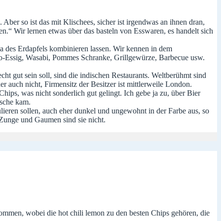
ber so ist das mit Klischees, sicher ist irgendwas an ihnen dran,
en.“ Wir lernen etwas über das basteln von Esswaren, es handelt sich
ma des Erdapfels kombinieren lassen. Wir kennen in dem
co-Essig, Wasabi, Pommes Schranke, Grillgewürze, Barbecue usw.
ht gut sein soll, sind die indischen Restaurants. Weltberühmt sind
r auch nicht, Firmensitz der Besitzer ist mittlerweile London.
s, was nicht sonderlich gut gelingt. Ich gebe ja zu, über Bier
asche kam.
ieren sollen, auch eher dunkel und ungewohnt in der Farbe aus, so
 Zunge und Gaumen sind sie nicht.
ommen, wobei die hot chili lemon zu den besten Chips gehören, die