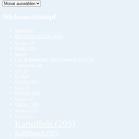
Lager
Stichworteintopf
Bohnen
(28)
Bratkartoffeln
(68)
Brötchen
(26)
Butter
(39)
Bäh
(24)
Café & Restaurant "Am Treptower Tor"
(35)
Champignons
(29)
Chili
(26)
Ei
(43)
Erbsen
(43)
Fisch
(29)
Gemüse
(44)
Gnocchi
(26)
Gurke
(49)
Hackfleisch
(24)
Joghurt
(26)
Kartoffeln
(209)
Knoblauch
(95)