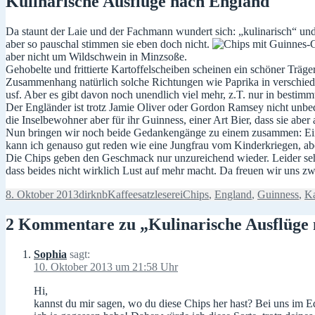
Kulinarische Ausflüge nach England
Da staunt der Laie und der Fachmann wundert sich: „kulinarisch“ und 
aber so pauschal stimmen sie eben doch nicht.
aber nicht um Wildschwein in Minzsoße.
Gehobelte und frittierte Kartoffelscheiben scheinen ein schöner Trä
Zusammenhang natürlich solche Richtungen wie Paprika in verschied
usf. Aber es gibt davon noch unendlich viel mehr, z.T. nur in bestim
Der Engländer ist trotz Jamie Oliver oder Gordon Ramsey nicht unbedin
die Inselbewohner aber für ihr Guinness, einer Art Bier, dass sie abe
Nun bringen wir noch beide Gedankengänge zu einem zusammen: Eine w
kann ich genauso gut reden wie eine Jungfrau vom Kinderkriegen, abe
Die Chips geben den Geschmack nur unzureichend wieder. Leider sehen
dass beides nicht wirklich Lust auf mehr macht. Da freuen wir uns z
Veröffentlicht
Autor
Kategorien
Schlagwörter
8. Oktober 2013
dirknb
Kaffeesatzleserei
Chips
,
England
,
Guinness
,
Ka
am
2 Kommentare zu „Kulinarische Ausflüge
Sophia
sagt:
10. Oktober 2013 um 21:58 Uhr
Hi,
kannst du mir sagen, wo du diese Chips her hast? Bei uns im 