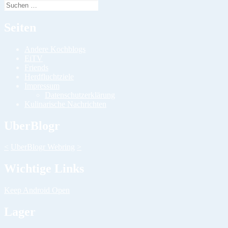
Suchen
nach:
Seiten
Andere Kochblogs
EiTV
Friends
Herdfluchtziele
Impressum
Datenschutzerklärung
Kulinarische Nachrichten
UberBlogr
<
UberBlogr Webring
>
Wichtige Links
Keep Android Open
Lager