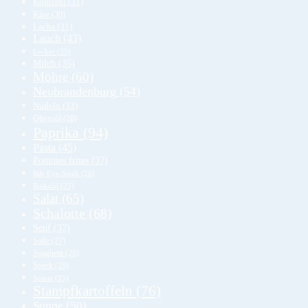
Kohlrabi
(31)
Käse
(30)
Lachs
(31)
Lauch
(43)
Lecker
(25)
Milch
(35)
Möhre
(60)
Neubrandenburg
(54)
Nudeln
(33)
Olivenöl
(28)
Paprika
(94)
Pasta
(45)
Pommes frites
(37)
Rib-Eye-Steak
(26)
Rotkohl
(25)
Salat
(65)
Schalotte
(68)
Senf
(37)
Soße
(27)
Spaghetti
(28)
Speck
(29)
Spinat
(25)
Stampfkartoffeln
(76)
Suppe
(50)