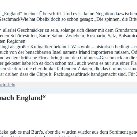
„England“ in einer Überschrift. Und es ist keine Negation dazwischen. A
Wie hat Obelix doch so schön gesagt: „Die spinnen, die Brit
ger allerlei Geschmäcker zu sein, solange sich dieser mit dem Grundaro
enen Schärfestufen, Saure Sahne, Zwiebeln, Rosmarin, Salz, Balsami
mten Regionen.
gt als großer Kulinariker bekannt. Was wohl – historisch bedingt – rec
r auch von der benachbarten Insel namens Irland importieren müssen. Ode
eitere britische Firma bringt nun den Guinness-Geschmack an die Chip
r gekostet habe ich es doch schon mal, auch wenn es nur aus einer Fl
 sie durch die eher dunkel färbenden Zutaten, die das Guinness simul
war drüber, dass die Chips lt. Packungsaufdruck handgemacht sind. Für
rtoffeln
 nach England“
Edeka gab es mal Burt’s, aber die wurden wieder aus dem Sortiment gen