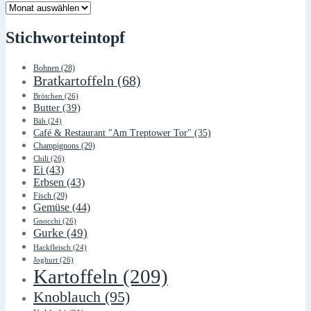
Lager
Stichworteintopf
Bohnen
(28)
Bratkartoffeln
(68)
Brötchen
(26)
Butter
(39)
Bäh
(24)
Café & Restaurant "Am Treptower Tor"
(35)
Champignons
(29)
Chili
(26)
Ei
(43)
Erbsen
(43)
Fisch
(29)
Gemüse
(44)
Gnocchi
(26)
Gurke
(49)
Hackfleisch
(24)
Joghurt
(26)
Kartoffeln
(209)
Knoblauch
(95)