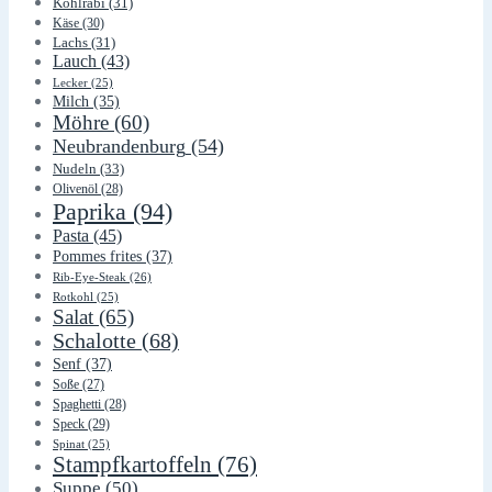
Kohlrabi
(31)
Käse
(30)
Lachs
(31)
Lauch
(43)
Lecker
(25)
Milch
(35)
Möhre
(60)
Neubrandenburg
(54)
Nudeln
(33)
Olivenöl
(28)
Paprika
(94)
Pasta
(45)
Pommes frites
(37)
Rib-Eye-Steak
(26)
Rotkohl
(25)
Salat
(65)
Schalotte
(68)
Senf
(37)
Soße
(27)
Spaghetti
(28)
Speck
(29)
Spinat
(25)
Stampfkartoffeln
(76)
Suppe
(50)