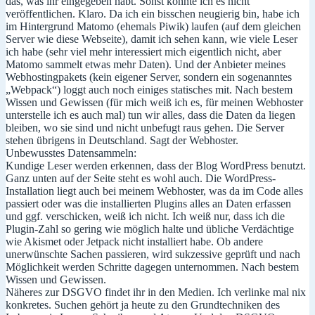
das, was ihr eingegeben habt. Sonst könnte ich es nicht
veröffentlichen. Klaro. Da ich ein bisschen neugierig bin, habe ich
im Hintergrund Matomo (ehemals Piwik) laufen (auf dem gleichen
Server wie diese Webseite), damit ich sehen kann, wie viele Leser
ich habe (sehr viel mehr interessiert mich eigentlich nicht, aber
Matomo sammelt etwas mehr Daten). Und der Anbieter meines
Webhostingpakets (kein eigener Server, sondern ein sogenanntes
„Webpack“) loggt auch noch einiges statisches mit. Nach bestem
Wissen und Gewissen (für mich weiß ich es, für meinen Webhoster
unterstelle ich es auch mal) tun wir alles, dass die Daten da liegen
bleiben, wo sie sind und nicht unbefugt raus gehen. Die Server
stehen übrigens in Deutschland. Sagt der Webhoster.
Unbewusstes Datensammeln:
Kundige Leser werden erkennen, dass der Blog WordPress benutzt.
Ganz unten auf der Seite steht es wohl auch. Die WordPress-
Installation liegt auch bei meinem Webhoster, was da im Code alles
passiert oder was die installierten Plugins alles an Daten erfassen
und ggf. verschicken, weiß ich nicht. Ich weiß nur, dass ich die
Plugin-Zahl so gering wie möglich halte und übliche Verdächtige
wie Akismet oder Jetpack nicht installiert habe. Ob andere
unerwünschte Sachen passieren, wird sukzessive geprüft und nach
Möglichkeit werden Schritte dagegen unternommen. Nach bestem
Wissen und Gewissen.
Näheres zur DSGVO findet ihr in den Medien. Ich verlinke mal nix
konkretes. Suchen gehört ja heute zu den Grundtechniken des