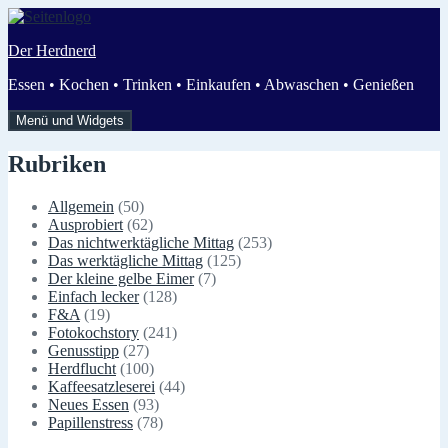
Zum
Inhalt
Der Herdnerd
springen
Essen • Kochen • Trinken • Einkaufen • Abwaschen • Genießen
Menü und Widgets
Rubriken
Allgemein
(50)
Ausprobiert
(62)
Das nichtwerktägliche Mittag
(253)
Das werktägliche Mittag
(125)
Der kleine gelbe Eimer
(7)
Einfach lecker
(128)
F&A
(19)
Fotokochstory
(241)
Genusstipp
(27)
Herdflucht
(100)
Kaffeesatzleserei
(44)
Neues Essen
(93)
Papillenstress
(78)