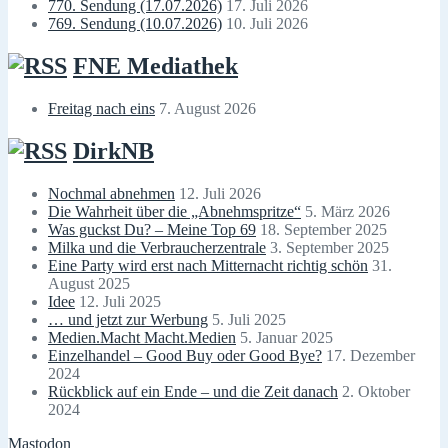
770. Sendung (17.07.2026)
17. Juli 2026
769. Sendung (10.07.2026)
10. Juli 2026
FNE Mediathek
Freitag nach eins
7. August 2026
DirkNB
Nochmal abnehmen
12. Juli 2026
Die Wahrheit über die „Abnehmspritze“
5. März 2026
Was guckst Du? – Meine Top 69
18. September 2025
Milka und die Verbraucherzentrale
3. September 2025
Eine Party wird erst nach Mitternacht richtig schön
31.
August 2025
Idee
12. Juli 2025
… und jetzt zur Werbung
5. Juli 2025
Medien.Macht Macht.Medien
5. Januar 2025
Einzelhandel – Good Buy oder Good Bye?
17. Dezember
2024
Rückblick auf ein Ende – und die Zeit danach
2. Oktober
2024
Mastodon