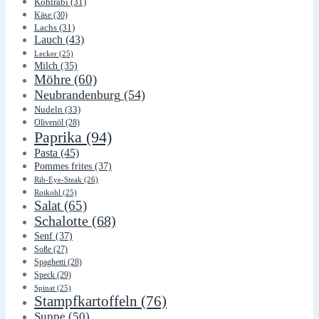
Kohlrabi
(31)
Käse
(30)
Lachs
(31)
Lauch
(43)
Lecker
(25)
Milch
(35)
Möhre
(60)
Neubrandenburg
(54)
Nudeln
(33)
Olivenöl
(28)
Paprika
(94)
Pasta
(45)
Pommes frites
(37)
Rib-Eye-Steak
(26)
Rotkohl
(25)
Salat
(65)
Schalotte
(68)
Senf
(37)
Soße
(27)
Spaghetti
(28)
Speck
(29)
Spinat
(25)
Stampfkartoffeln
(76)
Suppe
(50)