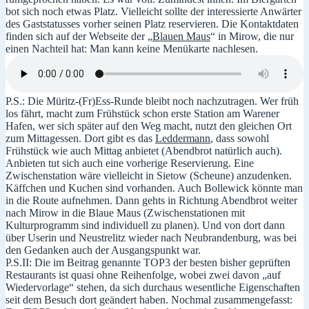
bot sich noch etwas Platz. Vielleicht sollte der interessierte Anwärter
des Gaststatusses vorher seinen Platz reservieren. Die Kontaktdaten
finden sich auf der Webseite der „
Blauen Maus
“ in Mirow, die nur
einen Nachteil hat: Man kann keine Menükarte nachlesen.
P.S.: Die Müritz-(Fr)Ess-Runde bleibt noch nachzutragen. Wer früh
los fährt, macht zum Frühstück schon erste Station am Warener
Hafen, wer sich später auf den Weg macht, nutzt den gleichen Ort
zum Mittagessen. Dort gibt es das
Leddermann
, dass sowohl
Frühstück wie auch Mittag anbietet (Abendbrot natürlich auch).
Anbieten tut sich auch eine vorherige Reservierung. Eine
Zwischenstation wäre vielleicht in Sietow (Scheune) anzudenken.
Käffchen und Kuchen sind vorhanden. Auch Bollewick könnte man
in die Route aufnehmen. Dann gehts in Richtung Abendbrot weiter
nach Mirow in die Blaue Maus (Zwischenstationen mit
Kulturprogramm sind individuell zu planen). Und von dort dann
über Userin und Neustrelitz wieder nach Neubrandenburg, was bei
den Gedanken auch der Ausgangspunkt war.
P.S.II: Die im Beitrag genannte TOP3 der besten bisher geprüften
Restaurants ist quasi ohne Reihenfolge, wobei zwei davon „auf
Wiedervorlage“ stehen, da sich durchaus wesentliche Eigenschaften
seit dem Besuch dort geändert haben. Nochmal zusammengefasst: