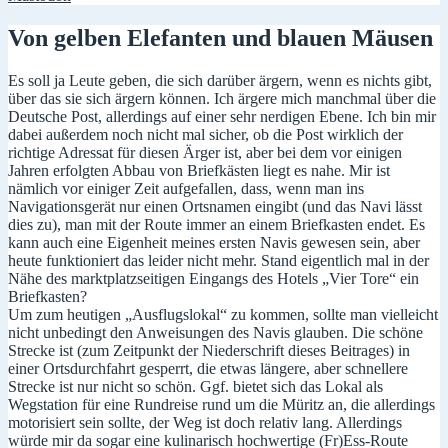
Von gelben Elefanten und blauen Mäusen
Es soll ja Leute geben, die sich darüber ärgern, wenn es nichts gibt,
über das sie sich ärgern können. Ich ärgere mich manchmal über die
Deutsche Post, allerdings auf einer sehr nerdigen Ebene. Ich bin mir
dabei außerdem noch nicht mal sicher, ob die Post wirklich der
richtige Adressat für diesen Ärger ist, aber bei dem vor einigen
Jahren erfolgten Abbau von Briefkästen liegt es nahe. Mir ist
nämlich vor einiger Zeit aufgefallen, dass, wenn man ins
Navigationsgerät nur einen Ortsnamen eingibt (und das Navi lässt
dies zu), man mit der Route immer an einem Briefkasten endet. Es
kann auch eine Eigenheit meines ersten Navis gewesen sein, aber
heute funktioniert das leider nicht mehr. Stand eigentlich mal in der
Nähe des marktplatzseitigen Eingangs des Hotels „Vier Tore“ ein
Briefkasten?
Um zum heutigen „Ausflugslokal“ zu kommen, sollte man vielleicht
nicht unbedingt den Anweisungen des Navis glauben. Die schöne
Strecke ist (zum Zeitpunkt der Niederschrift dieses Beitrages) in
einer Ortsdurchfahrt gesperrt, die etwas längere, aber schnellere
Strecke ist nur nicht so schön. Ggf. bietet sich das Lokal als
Wegstation für eine Rundreise rund um die Müritz an, die allerdings
motorisiert sein sollte, der Weg ist doch relativ lang. Allerdings
würde mir da sogar eine kulinarisch hochwertige (Fr)Ess-Route