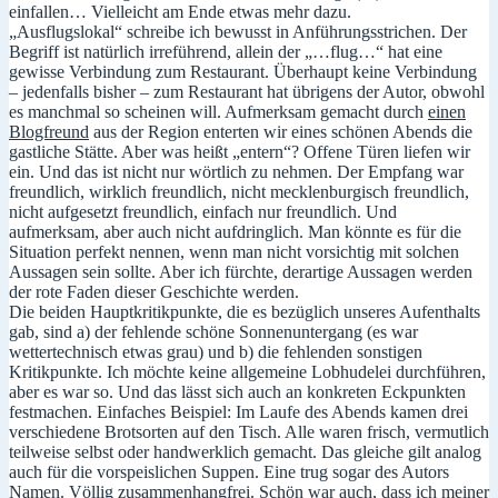
einfallen… Vielleicht am Ende etwas mehr dazu.
„Ausflugslokal“ schreibe ich bewusst in Anführungsstrichen. Der
Begriff ist natürlich irreführend, allein der „…flug…“ hat eine
gewisse Verbindung zum Restaurant. Überhaupt keine Verbindung
– jedenfalls bisher – zum Restaurant hat übrigens der Autor, obwohl
es manchmal so scheinen will. Aufmerksam gemacht durch
einen
Blogfreund
aus der Region enterten wir eines schönen Abends die
gastliche Stätte. Aber was heißt „entern“? Offene Türen liefen wir
ein. Und das ist nicht nur wörtlich zu nehmen. Der Empfang war
freundlich, wirklich freundlich, nicht mecklenburgisch freundlich,
nicht aufgesetzt freundlich, einfach nur freundlich. Und
aufmerksam, aber auch nicht aufdringlich. Man könnte es für die
Situation perfekt nennen, wenn man nicht vorsichtig mit solchen
Aussagen sein sollte. Aber ich fürchte, derartige Aussagen werden
der rote Faden dieser Geschichte werden.
Die beiden Hauptkritikpunkte, die es bezüglich unseres Aufenthalts
gab, sind a) der fehlende schöne Sonnenuntergang (es war
wettertechnisch etwas grau) und b) die fehlenden sonstigen
Kritikpunkte. Ich möchte keine allgemeine Lobhudelei durchführen,
aber es war so. Und das lässt sich auch an konkreten Eckpunkten
festmachen. Einfaches Beispiel: Im Laufe des Abends kamen drei
verschiedene Brotsorten auf den Tisch. Alle waren frisch, vermutlich
teilweise selbst oder handwerklich gemacht. Das gleiche gilt analog
auch für die vorspeislichen Suppen. Eine trug sogar des Autors
Namen. Völlig zusammenhangfrei. Schön war auch, dass ich meiner