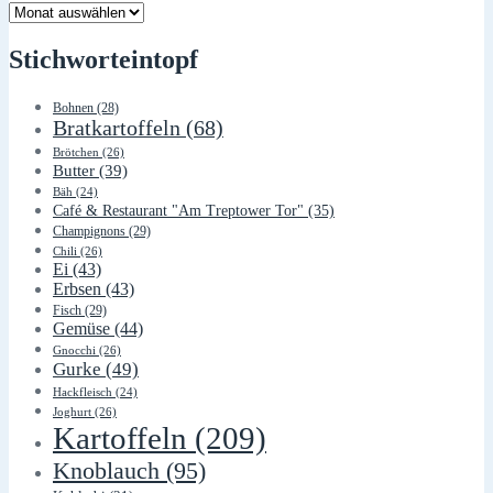
Lager
Stichworteintopf
Bohnen
(28)
Bratkartoffeln
(68)
Brötchen
(26)
Butter
(39)
Bäh
(24)
Café & Restaurant "Am Treptower Tor"
(35)
Champignons
(29)
Chili
(26)
Ei
(43)
Erbsen
(43)
Fisch
(29)
Gemüse
(44)
Gnocchi
(26)
Gurke
(49)
Hackfleisch
(24)
Joghurt
(26)
Kartoffeln
(209)
Knoblauch
(95)