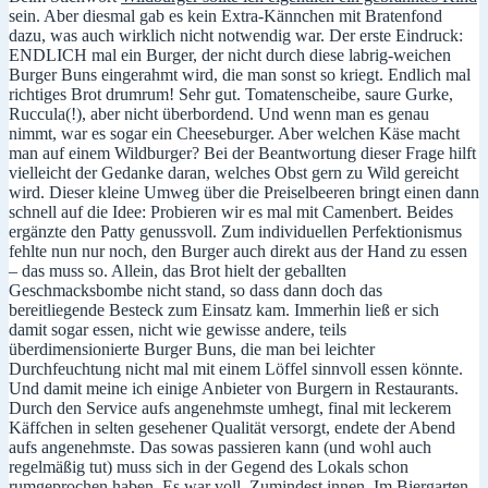
sein. Aber diesmal gab es kein Extra-Kännchen mit Bratenfond
dazu, was auch wirklich nicht notwendig war. Der erste Eindruck:
ENDLICH mal ein Burger, der nicht durch diese labrig-weichen
Burger Buns eingerahmt wird, die man sonst so kriegt. Endlich mal
richtiges Brot drumrum! Sehr gut. Tomatenscheibe, saure Gurke,
Ruccula(!), aber nicht überbordend. Und wenn man es genau
nimmt, war es sogar ein Cheeseburger. Aber welchen Käse macht
man auf einem Wildburger? Bei der Beantwortung dieser Frage hilft
vielleicht der Gedanke daran, welches Obst gern zu Wild gereicht
wird. Dieser kleine Umweg über die Preiselbeeren bringt einen dann
schnell auf die Idee: Probieren wir es mal mit Camenbert. Beides
ergänzte den Patty genussvoll. Zum individuellen Perfektionismus
fehlte nun nur noch, den Burger auch direkt aus der Hand zu essen
– das muss so. Allein, das Brot hielt der geballten
Geschmacksbombe nicht stand, so dass dann doch das
bereitliegende Besteck zum Einsatz kam. Immerhin ließ er sich
damit sogar essen, nicht wie gewisse andere, teils
überdimensionierte Burger Buns, die man bei leichter
Durchfeuchtung nicht mal mit einem Löffel sinnvoll essen könnte.
Und damit meine ich einige Anbieter von Burgern in Restaurants.
Durch den Service aufs angenehmste umhegt, final mit leckerem
Käffchen in selten gesehener Qualität versorgt, endete der Abend
aufs angenehmste. Das sowas passieren kann (und wohl auch
regelmäßig tut) muss sich in der Gegend des Lokals schon
rumgeprochen haben. Es war voll. Zumindest innen. Im Biergarten