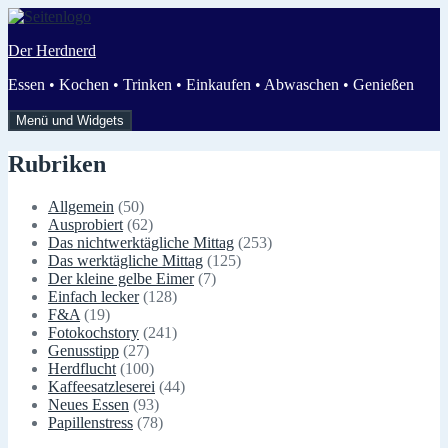
Zum
Inhalt
Der Herdnerd
springen
Essen • Kochen • Trinken • Einkaufen • Abwaschen • Genießen
Menü und Widgets
Rubriken
Allgemein
(50)
Ausprobiert
(62)
Das nichtwerktägliche Mittag
(253)
Das werktägliche Mittag
(125)
Der kleine gelbe Eimer
(7)
Einfach lecker
(128)
F&A
(19)
Fotokochstory
(241)
Genusstipp
(27)
Herdflucht
(100)
Kaffeesatzleserei
(44)
Neues Essen
(93)
Papillenstress
(78)