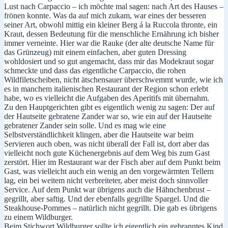
Lust nach Carpaccio – ich möchte mal sagen: nach Art des Hauses –
frönen konnte. Was da auf mich zukam, war eines der besseren
seiner Art, obwohl mittig ein kleiner Berg á la Ruccola thronte, ein
Kraut, dessen Bedeutung für die menschliche Ernährung ich bisher
immer verneinte. Hier war die Rauke (der alte deutsche Name für
das Grünzeug) mit einem einfachen, aber guten Dressing
wohldosiert und so gut angemacht, dass mir das Modekraut sogar
schmeckte und dass das eigentliche Carpaccio, die rohen
Wildfiletscheiben, nicht ätschensauer überschwemmt wurde, wie ich
es in manchem italienischen Restaurant der Region schon erlebt
habe, wo es vielleicht die Aufgaben des Aperitifs mit übernahm.
Zu den Hauptgerichten gibt es eigentlich wenig zu sagen: Der auf
der Hautseite gebratene Zander war so, wie ein auf der Hautseite
gebratener Zander sein solle. Und es mag wie eine
Selbstverständlichkeit klingen, aber die Hautseite war beim
Servieren auch oben, was nicht überall der Fall ist, dort aber das
vielleicht noch gute Küchenergebnis auf dem Weg bis zum Gast
zerstört. Hier im Restaurant war der Fisch aber auf dem Punkt beim
Gast, was vielleicht auch ein wenig an den vorgewärmten Tellern
lag, ein bei weitem nicht verbreiteter, aber meist doch sinnvoller
Service. Auf dem Punkt war übrigens auch die Hähnchenbrust –
gegrillt, aber saftig. Und der ebenfalls gegrillte Spargel. Und die
Steakhouse-Pommes – natürlich nicht gegrillt. Die gab es übrigens
zu einem Wildburger.
Beim Stichwort
Wildburger sollte ich eigentlich ein gebranntes Kind