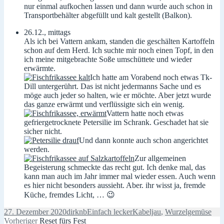
nur einmal aufkochen lassen und dann wurde auch schon in
Transportbehälter abgefüllt und kalt gestellt (Balkon).
26.12., mittags
Als ich bei Vattern ankam, standen die geschälten Kartoffeln
schon auf dem Herd. Ich suchte mir noch einen Topf, in den
ich meine mitgebrachte Soße umschüttete und wieder
erwärmte.
Ich hatte am Vorabend noch etwas Tk-
Dill untergerührt. Das ist nicht jedermanns Sache und es
möge auch jeder so halten, wie er möchte. Aber jetzt wurde
das ganze erwärmt und verflüssigte sich ein wenig.
Vattern hatte noch etwas
gefriergetrocknete Petersilie im Schrank. Geschadet hat sie
sicher nicht.
Und dann konnte auch schon angerichtet
werden.
Zur allgemeinen
Begeisterung schmeckte das recht gut. Ich denke mal, das
kann man auch im Jahr immer mal wieder essen. Auch wenn
es hier nicht besonders aussieht. Aber. ihr wisst ja, fremde
Küche, fremdes Licht, … 😉
Veröffentlicht
Autor
Kategorien
Schlagwörter
27. Dezember 2020
dirknb
Einfach lecker
Kabeljau
,
Wurzelgemüse
am
Beitragsnavigation
Vorheriger
Vorheriger
Reset fürs Fest