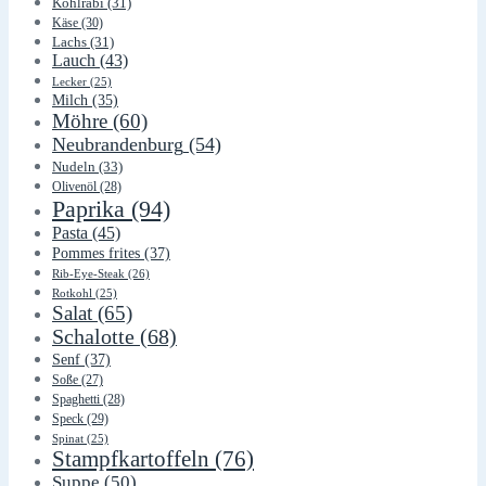
Kohlrabi
(31)
Käse
(30)
Lachs
(31)
Lauch
(43)
Lecker
(25)
Milch
(35)
Möhre
(60)
Neubrandenburg
(54)
Nudeln
(33)
Olivenöl
(28)
Paprika
(94)
Pasta
(45)
Pommes frites
(37)
Rib-Eye-Steak
(26)
Rotkohl
(25)
Salat
(65)
Schalotte
(68)
Senf
(37)
Soße
(27)
Spaghetti
(28)
Speck
(29)
Spinat
(25)
Stampfkartoffeln
(76)
Suppe
(50)