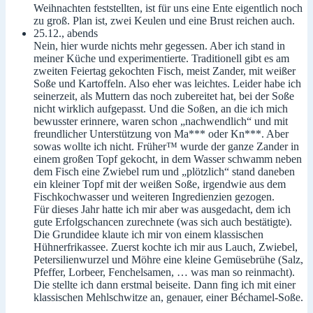
Weihnachten feststellten, ist für uns eine Ente eigentlich noch
zu groß. Plan ist, zwei Keulen und eine Brust reichen auch.
25.12., abends
Nein, hier wurde nichts mehr gegessen. Aber ich stand in
meiner Küche und experimentierte. Traditionell gibt es am
zweiten Feiertag gekochten Fisch, meist Zander, mit weißer
Soße und Kartoffeln. Also eher was leichtes. Leider habe ich
seinerzeit, als Muttern das noch zubereitet hat, bei der Soße
nicht wirklich aufgepasst. Und die Soßen, an die ich mich
bewusster erinnere, waren schon „nachwendlich“ und mit
freundlicher Unterstützung von Ma*** oder Kn***. Aber
sowas wollte ich nicht. Früher™ wurde der ganze Zander in
einem großen Topf gekocht, in dem Wasser schwamm neben
dem Fisch eine Zwiebel rum und „plötzlich“ stand daneben
ein kleiner Topf mit der weißen Soße, irgendwie aus dem
Fischkochwasser und weiteren Ingredienzien gezogen.
Für dieses Jahr hatte ich mir aber was ausgedacht, dem ich
gute Erfolgschancen zurechnete (was sich auch bestätigte).
Die Grundidee klaute ich mir von einem klassischen
Hühnerfrikassee. Zuerst kochte ich mir aus Lauch, Zwiebel,
Petersilienwurzel und Möhre eine kleine Gemüsebrühe (Salz,
Pfeffer, Lorbeer, Fenchelsamen, … was man so reinmacht).
Die stellte ich dann erstmal beiseite. Dann fing ich mit einer
klassischen Mehlschwitze an, genauer, einer Béchamel-Soße.