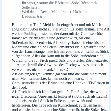
Ihr wisst, warum die Béchamel-Soße Béchamel-
Soße heißt?
Weil da ein Becha Mehl drin ist. Ha ha ha.
Badumm tsss.
Butter in den Topf, Mehl leicht eingeröstet und mit Milch
abgelöscht. Aber nicht zu viel Milch. Es sollte erstmal eine Art
weißer Pudding entstehen, der dann mit der Gemüsebrühe
immer weiter aufgefüllt und gekocht wird, bis eine
Soßenkonsistenz entsteht. Als Einlage habe ich eine frische
Möhre und eine halbe Petersilienwurzel klein gewürfelt und
von der Lauchstange hatte ich mir ebenfalls ein schönes Stück
aufgehoben. Alles das kam mit in die Soße, außerdem eine
Würzung, die für Fisch passt: Salz und Pfeffer, Zitronenzeste,
… Aber ich will die Gewürze des Fischgewürzes, dass ich
verwendete, nicht alle aufzählen. 😉
Als das eingelegte Gemüse gar war und die Soße nicht mehr
nach Mehl schmeckte, kamen noch ein paar schöne
Gemüsestücke aus der Brühe und eine Handvoll Tk-Erbsen in
den Topf.
Als Fisch hatte ich Kabeljau gekauft. Die Stücke, die wohl
jeder Discounter/Supermarkt feilbietet (gibt’s auch als Lachs)
sind meist zu drei Stück in Folie eingeschweißt und
tiefgefroren. Die habe ich im Kühlschrank auftauen lassen
und gab sie, in mundgerechte Stück zerteilt, in die Soße. Jetzt