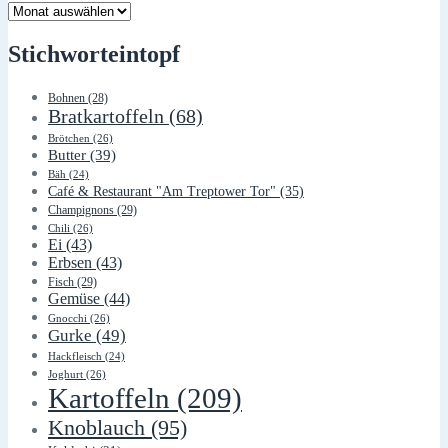
Lager
Stichworteintopf
Bohnen
(28)
Bratkartoffeln
(68)
Brötchen
(26)
Butter
(39)
Bäh
(24)
Café & Restaurant "Am Treptower Tor"
(35)
Champignons
(29)
Chili
(26)
Ei
(43)
Erbsen
(43)
Fisch
(29)
Gemüse
(44)
Gnocchi
(26)
Gurke
(49)
Hackfleisch
(24)
Joghurt
(26)
Kartoffeln
(209)
Knoblauch
(95)