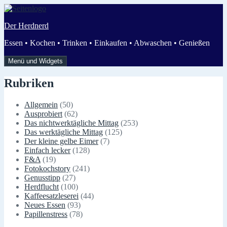
Zum
Inhalt
Der Herdnerd
springen
Essen • Kochen • Trinken • Einkaufen • Abwaschen • Genießen
Menü und Widgets
Rubriken
Allgemein
(50)
Ausprobiert
(62)
Das nichtwerktägliche Mittag
(253)
Das werktägliche Mittag
(125)
Der kleine gelbe Eimer
(7)
Einfach lecker
(128)
F&A
(19)
Fotokochstory
(241)
Genusstipp
(27)
Herdflucht
(100)
Kaffeesatzleserei
(44)
Neues Essen
(93)
Papillenstress
(78)