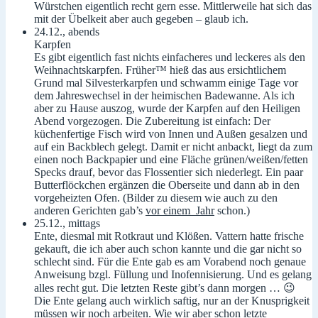
Würstchen eigentlich recht gern esse. Mittlerweile hat sich das
mit der Übelkeit aber auch gegeben – glaub ich.
24.12., abends
Karpfen
Es gibt eigentlich fast nichts einfacheres und leckeres als den
Weihnachtskarpfen. Früher™ hieß das aus ersichtlichem
Grund mal Silvesterkarpfen und schwamm einige Tage vor
dem Jahreswechsel in der heimischen Badewanne. Als ich
aber zu Hause auszog, wurde der Karpfen auf den Heiligen
Abend vorgezogen. Die Zubereitung ist einfach: Der
küchenfertige Fisch wird von Innen und Außen gesalzen und
auf ein Backblech gelegt. Damit er nicht anbackt, liegt da zum
einen noch Backpapier und eine Fläche grünen/weißen/fetten
Specks drauf, bevor das Flossentier sich niederlegt. Ein paar
Butterflöckchen ergänzen die Oberseite und dann ab in den
vorgeheizten Ofen. (Bilder zu diesem wie auch zu den
anderen Gerichten gab’s
vor einem Jahr
schon.)
25.12., mittags
Ente, diesmal mit Rotkraut und Klößen. Vattern hatte frische
gekauft, die ich aber auch schon kannte und die gar nicht so
schlecht sind. Für die Ente gab es am Vorabend noch genaue
Anweisung bzgl. Füllung und Inofennisierung. Und es gelang
alles recht gut. Die letzten Reste gibt’s dann morgen … 😉
Die Ente gelang auch wirklich saftig, nur an der Knusprigkeit
müssen wir noch arbeiten. Wie wir aber schon letzte