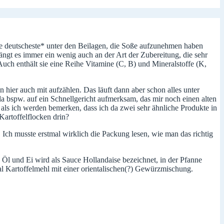
die deutscheste* unter den Beilagen, die Soße aufzunehmen haben
hängt es immer ein wenig auch an der Art der Zubereitung, die sehr
Auch enthält sie eine Reihe Vitamine (C, B) und Mineralstoffe (K,
n hier auch mit aufzählen. Das läuft dann aber schon alles unter
 bspw. auf ein Schnellgericht aufmerksam, das mir noch einen alten
ls ich werden bemerken, dass ich da zwei sehr ähnliche Produkte in
artoffelflocken drin?
 Ich musste erstmal wirklich die Packung lesen, wie man das richtig
on Öl und Ei wird als Sauce Hollandaise bezeichnet, in der Pfanne
l Kartoffelmehl mit einer orientalischen(?) Gewürzmischung.