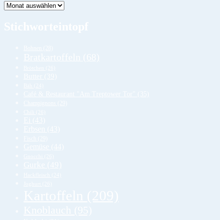
Lager
Stichworteintopf
Bohnen
(28)
Bratkartoffeln
(68)
Brötchen
(26)
Butter
(39)
Bäh
(24)
Café & Restaurant "Am Treptower Tor"
(35)
Champignons
(29)
Chili
(26)
Ei
(43)
Erbsen
(43)
Fisch
(29)
Gemüse
(44)
Gnocchi
(26)
Gurke
(49)
Hackfleisch
(24)
Joghurt
(26)
Kartoffeln
(209)
Knoblauch
(95)