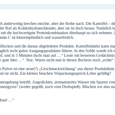
ch anderweitig brechen möchte, aber der Reihe nach. Die Kartoffel – 
 der Ruf als Kohlenhydratschleuder, aber sie ist doch besser. Natürlich 
i mit die hochwertigste Proteinkombination überhaupt zu sich nehmen. 
amin C ist hitzeempfindlich und wasserlöslich.
elflocken und die daraus abgeleiteten Produkte. Kartoffelstärke kann ma
nglich recht guten Ausgangsproduktes führen. In den SoMe wurde ich da
, und in 5 Minuten tischt man auf …“ Leute mit besserem Gedächtnis a
e gute Idee …“ Nee. Waren nicht mal in diesen Bechern noch „echte“ K
Pulver ist eine neue(?) „Geschmacksrichtung“ aus dieser Produktlinie.
ind sie nicht. Ein kleines bisschen Verpackungssprech-Lehre gefällig?
e Namesgebung betrifft. Angedicktes, aromatisiertes Wasser mit Spuren v
nnengyros“ (weder gegrillt, noch vom Drehspieß). Mischen wir also ma
 drauf …“