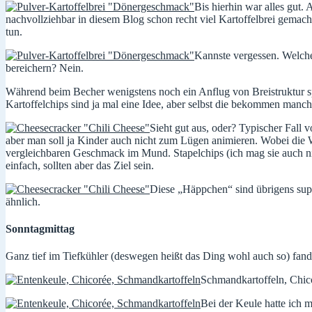
Bis hierhin war alles gut
nachvollziehbar in diesem Blog schon recht viel Kartoffelbrei gemac
tun.
Kannste vergessen. Welche
bereichern? Nein.
Während beim Becher wenigstens noch ein Anflug von Breistruktur spü
Kartoffelchips sind ja mal eine Idee, aber selbst die bekommen manch
Sieht gut aus, oder? Typischer Fall
aber man soll ja Kinder auch nicht zum Lügen animieren. Wobei die Wü
vergleichbaren Geschmack im Mund. Stapelchips (ich mag sie auch nic
einfach, sollten aber das Ziel sein.
Diese „Häppchen“ sind übrigens sup
ähnlich.
Sonntagmittag
Ganz tief im Tiefkühler (deswegen heißt das Ding wohl auch so) fand 
Schmandkartoffeln, Chico
Bei der Keule hatte ich 