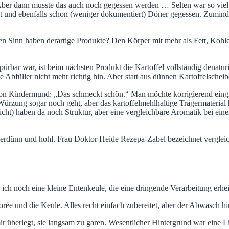
. Aber dann musste das auch noch gegessen werden … Selten war so vie
ht und ebenfalls schon (weniger dokumentiert) Döner gegessen. Zuminde
n Sinn haben derartige Produkte? Den Körper mit mehr als Fett, Kohl
rbar war, ist beim nächsten Produkt die Kartoffel vollständig denatu
e Abfüller nicht mehr richtig hin. Aber statt aus dünnen Kartoffelsch
 von Kindermund: „Das schmeckt schön.“ Man möchte korrigierend eingr
rzung sogar noch geht, aber das kartoffelmehlhaltige Trägermaterial h
ht) haben da noch Struktur, aber eine vergleichbare Aromatik bei eine
erdünn und hohl. Frau Doktor Heide Rezepa-Zabel bezeichnet vergle
ich noch eine kleine Entenkeule, die eine dringende Verarbeitung erhe
rée und die Keule. Alles recht einfach zubereitet, aber der Abwasch hi
mir überlegt, sie langsam zu garen. Wesentlicher Hintergrund war eine 