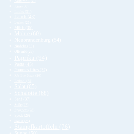
Kohlrabi
(31)
Käse
(30)
Lachs
(31)
Lauch
(43)
Lecker
(25)
Milch
(35)
Möhre
(60)
Neubrandenburg
(54)
Nudeln
(33)
Olivenöl
(28)
Paprika
(94)
Pasta
(45)
Pommes frites
(37)
Rib-Eye-Steak
(26)
Rotkohl
(25)
Salat
(65)
Schalotte
(68)
Senf
(37)
Soße
(27)
Spaghetti
(28)
Speck
(29)
Spinat
(25)
Stampfkartoffeln
(76)
Suppe
(50)