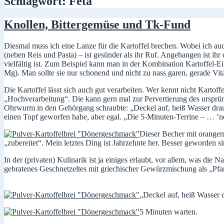
Schlagwort:
Feta
Knollen, Bittergemüse und Tk-Fund
Diesmal muss ich eine Lanze für die Kartoffel brechen. Wobei ich au
(neben Reis und Pasta) – ist gesünder als ihr Ruf. Angehangen ist ihr
vielfältig ist. Zum Beispiel kann man in der Kombination Kartoffel-E
Mg). Man sollte sie nur schonend und nicht zu nass garen, gerade Vit
Die Kartoffel lässt sich auch gut verarbeiten. Wer kennt nicht Kartoff
„Hochverarbeitung“. Die kann gern mal zur Pervertierung des ursprü
Ohrwurm in den Gehörgang schraubte: „Deckel auf, heiß Wasser drauf
einen Topf geworfen habe, aber egal. „Die 5-Minuten-Terrine – … ’n
Dieser Becher mit orangem 
„zubereitet“. Mein letztes Ding ist Jahrzehnte her. Besser geworden s
In der (privaten) Kulinarik ist ja einiges erlaubt, vor allem, was di
gebratenes Geschnetzeltes mit griechischer Gewürzmischung als „Pfa
„Deckel auf, heiß Wasser
5 Minuten warten.