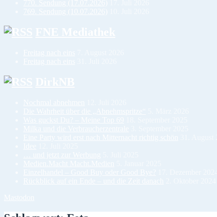
770. Sendung (17.07.2026)
17. Juli 2026
769. Sendung (10.07.2026)
10. Juli 2026
FNE Mediathek
Freitag nach eins
7. August 2026
Freitag nach eins
31. Juli 2026
DirkNB
Nochmal abnehmen
12. Juli 2026
Die Wahrheit über die „Abnehmspritze“
5. März 2026
Was guckst Du? – Meine Top 69
18. September 2025
Milka und die Verbraucherzentrale
3. September 2025
Eine Party wird erst nach Mitternacht richtig schön
31. August
Idee
12. Juli 2025
… und jetzt zur Werbung
5. Juli 2025
Medien.Macht Macht.Medien
5. Januar 2025
Einzelhandel – Good Buy oder Good Bye?
17. Dezember 202
Rückblick auf ein Ende – und die Zeit danach
2. Oktober 2024
Mastodon