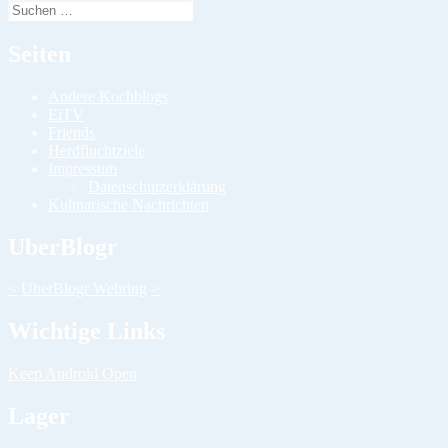
Suchen
nach:
Seiten
Andere Kochblogs
EiTV
Friends
Herdfluchtziele
Impressum
Datenschutzerklärung
Kulinarische Nachrichten
UberBlogr
<
UberBlogr Webring
>
Wichtige Links
Keep Android Open
Lager