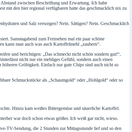
l Abstand zwischen Beschriftung und Erwartung. Ich habe
st mit den hier regional verfügbaren hatte das geschmacklich nix zu
enhydraten und Salz versorgen? Nein. Sättigen? Nein. Geschmacklich
risiert. Samstagabend zum Fernsehen mal ein paar schöne
eiben kann man auch was auch Kartoffelmehl „zaubern“.
eifen und berichtigen: „Das schmeckt nicht schön sondern gut!“,
interlässt nicht nur ein mehliges Gefühl, sondern auch einen
r höheren Gröbigkeit. Einfach nur gute Chips sind auch nicht so
ichbare Schmuckstücke als „Schaumgold“ oder „Hohlgold“ oder so
ischte. Hinzu kam weißes Bittergemüse und säuerliche Kartoffel.
nterher war doch schon etwas größer. Ich weiß gar nicht, wieso.
Live-TV-Sendung, die 2 Stunden zur Mittagsstunde lief und so den