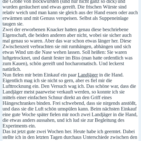
die Größe von Bockwürsten (sind nur nicht ganz so dick) und
wurden geräuchert und etwas gereift. Die frischen Würste sind
relativ weich und man kann sie gleich aus der Hand essen oder auch
erwärmen und mit Genuss verspeisen. Selbst als Suppeneinlage
taugen sie.
Zwei der erworbenen Knacker hatten genau diese beschriebene
Eigenschaft, die beiden anderen aber nicht, wobei sie sicher auch
mal genau so waren. Aber das war schon etwas länger her. Diese
Zwischenzeit verbrachten sie mit rumhängen, abhängen und sich
etwas Wind um die Nase wehen lassen. Soll heißen: Sie waren
luftgetrocknet, und damit fester im Biss (man hatte ordentlich was
zum Kauen), schön gereift und hocharomatisch. Und leckerst
natürlich.
Nun fielen mir beim Einkauf ein paar
Landjäger
in die Hand.
Eigentlich mag ich sie nicht so gern, aber es fiel mir die
Lufttrocknung ein. Den Versuch wag ich. Das schöne war, dass die
Landjäger meist paarweise verkauft werden, so konnte ich sie
mittels einer einfachen Schnur direkt an den Griff eines
Hängeschrankes binden. Frei schwebend, dass sie nirgends anstößt,
und dass sie die Luft schön umspülen kann. Beim nächsten Einkauf
eine gute Woche später fielen mir noch zwei Landjäger in die Hand,
die etwas anders aussahen, und ich lud sie zur Begleitung des
Experiments ein.
Das ist jetzt gute zwei Wochen her. Heute habe ich geerntet. Dabei
stellte ich in den letzten Tagen durchaus Unterschiede zwischen den