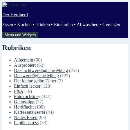
Zum
Inhalt
Der Herdnerd
springen
Essen • Kochen • Trinken • Einkaufen • Abwaschen • Genießen
Menü und Widgets
Rubriken
Allgemein
(50)
Ausprobiert
(62)
Das nichtwerktägliche Mittag
(253)
Das werktägliche Mittag
(125)
Der kleine gelbe Eimer
(7)
Einfach lecker
(128)
F&A
(19)
Fotokochstory
(241)
Genusstipp
(27)
Herdflucht
(100)
Kaffeesatzleserei
(44)
Neues Essen
(93)
Papillenstress
(78)