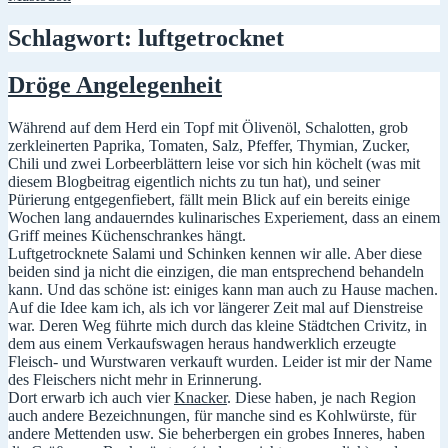
Schlagwort:
luftgetrocknet
Dröge Angelegenheit
Während auf dem Herd ein Topf mit Ölivenöl, Schalotten, grob
zerkleinerten Paprika, Tomaten, Salz, Pfeffer, Thymian, Zucker,
Chili und zwei Lorbeerblättern leise vor sich hin köchelt (was mit
diesem Blogbeitrag eigentlich nichts zu tun hat), und seiner
Pürierung entgegenfiebert, fällt mein Blick auf ein bereits einige
Wochen lang andauerndes kulinarisches Experiement, dass an einem
Griff meines Küchenschrankes hängt.
Luftgetrocknete Salami und Schinken kennen wir alle. Aber diese
beiden sind ja nicht die einzigen, die man entsprechend behandeln
kann. Und das schöne ist: einiges kann man auch zu Hause machen.
Auf die Idee kam ich, als ich vor längerer Zeit mal auf Dienstreise
war. Deren Weg führte mich durch das kleine Städtchen Crivitz, in
dem aus einem Verkaufswagen heraus handwerklich erzeugte
Fleisch- und Wurstwaren verkauft wurden. Leider ist mir der Name
des Fleischers nicht mehr in Erinnerung.
Dort erwarb ich auch vier
Knacker
. Diese haben, je nach Region
auch andere Bezeichnungen, für manche sind es Kohlwürste, für
andere Mettenden usw. Sie beherbergen ein grobes Inneres, haben