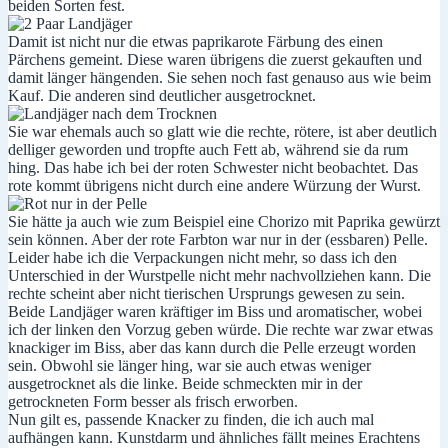
beiden Sorten fest.
Damit ist nicht nur die etwas paprikarote Färbung des einen
Pärchens gemeint. Diese waren übrigens die zuerst gekauften und
damit länger hängenden. Sie sehen noch fast genauso aus wie beim
Kauf. Die anderen sind deutlicher ausgetrocknet.
Sie war ehemals auch so glatt wie die rechte, rötere, ist aber deutlich
delliger geworden und tropfte auch Fett ab, während sie da rum
hing. Das habe ich bei der roten Schwester nicht beobachtet. Das
rote kommt übrigens nicht durch eine andere Würzung der Wurst.
Sie hätte ja auch wie zum Beispiel eine Chorizo mit Paprika gewürzt
sein können. Aber der rote Farbton war nur in der (essbaren) Pelle.
Leider habe ich die Verpackungen nicht mehr, so dass ich den
Unterschied in der Wurstpelle nicht mehr nachvollziehen kann. Die
rechte scheint aber nicht tierischen Ursprungs gewesen zu sein.
Beide Landjäger waren kräftiger im Biss und aromatischer, wobei
ich der linken den Vorzug geben würde. Die rechte war zwar etwas
knackiger im Biss, aber das kann durch die Pelle erzeugt worden
sein. Obwohl sie länger hing, war sie auch etwas weniger
ausgetrocknet als die linke. Beide schmeckten mir in der
getrockneten Form besser als frisch erworben.
Nun gilt es, passende Knacker zu finden, die ich auch mal
aufhängen kann. Kunstdarm und ähnliches fällt meines Erachtens