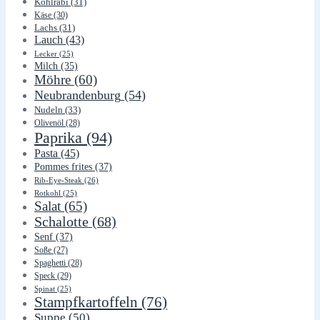
Kohlrabi
(31)
Käse
(30)
Lachs
(31)
Lauch
(43)
Lecker
(25)
Milch
(35)
Möhre
(60)
Neubrandenburg
(54)
Nudeln
(33)
Olivenöl
(28)
Paprika
(94)
Pasta
(45)
Pommes frites
(37)
Rib-Eye-Steak
(26)
Rotkohl
(25)
Salat
(65)
Schalotte
(68)
Senf
(37)
Soße
(27)
Spaghetti
(28)
Speck
(29)
Spinat
(25)
Stampfkartoffeln
(76)
Suppe
(50)