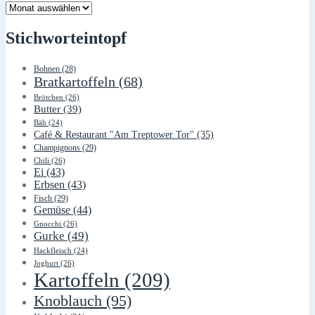
Lager
Stichworteintopf
Bohnen
(28)
Bratkartoffeln
(68)
Brötchen
(26)
Butter
(39)
Bäh
(24)
Café & Restaurant "Am Treptower Tor"
(35)
Champignons
(29)
Chili
(26)
Ei
(43)
Erbsen
(43)
Fisch
(29)
Gemüse
(44)
Gnocchi
(26)
Gurke
(49)
Hackfleisch
(24)
Joghurt
(26)
Kartoffeln
(209)
Knoblauch
(95)