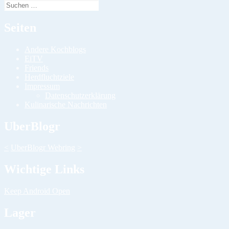
Suchen
nach:
Seiten
Andere Kochblogs
EiTV
Friends
Herdfluchtziele
Impressum
Datenschutzerklärung
Kulinarische Nachrichten
UberBlogr
<
UberBlogr Webring
>
Wichtige Links
Keep Android Open
Lager