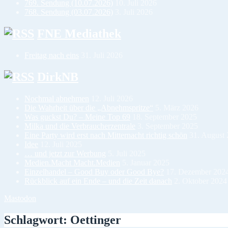
769. Sendung (10.07.2026)
10. Juli 2026
768. Sendung (03.07.2026)
3. Juli 2026
FNE Mediathek
Freitag nach eins
31. Juli 2026
DirkNB
Nochmal abnehmen
12. Juli 2026
Die Wahrheit über die „Abnehmspritze“
5. März 2026
Was guckst Du? – Meine Top 69
18. September 2025
Milka und die Verbraucherzentrale
3. September 2025
Eine Party wird erst nach Mitternacht richtig schön
31. August
Idee
12. Juli 2025
… und jetzt zur Werbung
5. Juli 2025
Medien.Macht Macht.Medien
5. Januar 2025
Einzelhandel – Good Buy oder Good Bye?
17. Dezember 202
Rückblick auf ein Ende – und die Zeit danach
2. Oktober 2024
Mastodon
Schlagwort:
Oettinger