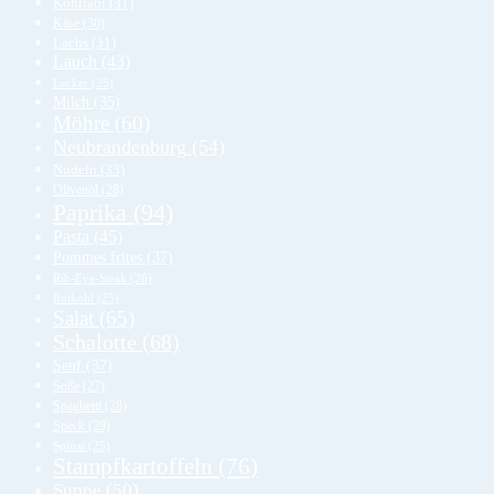
Kohlrabi
(31)
Käse
(30)
Lachs
(31)
Lauch
(43)
Lecker
(25)
Milch
(35)
Möhre
(60)
Neubrandenburg
(54)
Nudeln
(33)
Olivenöl
(28)
Paprika
(94)
Pasta
(45)
Pommes frites
(37)
Rib-Eye-Steak
(26)
Rotkohl
(25)
Salat
(65)
Schalotte
(68)
Senf
(37)
Soße
(27)
Spaghetti
(28)
Speck
(29)
Spinat
(25)
Stampfkartoffeln
(76)
Suppe
(50)