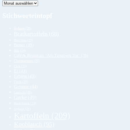
Lager
Stichworteintopf
Bohnen
(28)
Bratkartoffeln
(68)
Brötchen
(26)
Butter
(39)
Bäh
(24)
Café & Restaurant "Am Treptower Tor"
(35)
Champignons
(29)
Chili
(26)
Ei
(43)
Erbsen
(43)
Fisch
(29)
Gemüse
(44)
Gnocchi
(26)
Gurke
(49)
Hackfleisch
(24)
Joghurt
(26)
Kartoffeln
(209)
Knoblauch
(95)