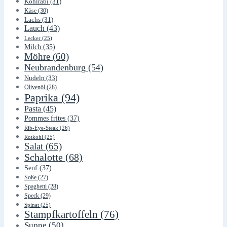
Kohlrabi
(31)
Käse
(30)
Lachs
(31)
Lauch
(43)
Lecker
(25)
Milch
(35)
Möhre
(60)
Neubrandenburg
(54)
Nudeln
(33)
Olivenöl
(28)
Paprika
(94)
Pasta
(45)
Pommes frites
(37)
Rib-Eye-Steak
(26)
Rotkohl
(25)
Salat
(65)
Schalotte
(68)
Senf
(37)
Soße
(27)
Spaghetti
(28)
Speck
(29)
Spinat
(25)
Stampfkartoffeln
(76)
Suppe
(50)