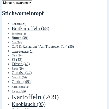
Lager
Stichworteintopf
Bohnen
(28)
Bratkartoffeln
(68)
Brötchen
(26)
Butter
(39)
Bäh
(24)
Café & Restaurant "Am Treptower Tor"
(35)
Champignons
(29)
Chili
(26)
Ei
(43)
Erbsen
(43)
Fisch
(29)
Gemüse
(44)
Gnocchi
(26)
Gurke
(49)
Hackfleisch
(24)
Joghurt
(26)
Kartoffeln
(209)
Knoblauch
(95)