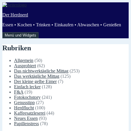
Zum
Inhalt
Der Herdnerd
springen
Essen • Kochen • Trinken • Einkaufen • Abwaschen • Genießen
Menü und Widgets
Rubriken
Allgemein
(50)
Ausprobiert
(62)
Das nichtwerktägliche Mittag
(253)
Das werktägliche Mittag
(125)
Der kleine gelbe Eimer
(7)
Einfach lecker
(128)
F&A
(19)
Fotokochstory
(241)
Genusstipp
(27)
Herdflucht
(100)
Kaffeesatzleserei
(44)
Neues Essen
(93)
Papillenstress
(78)