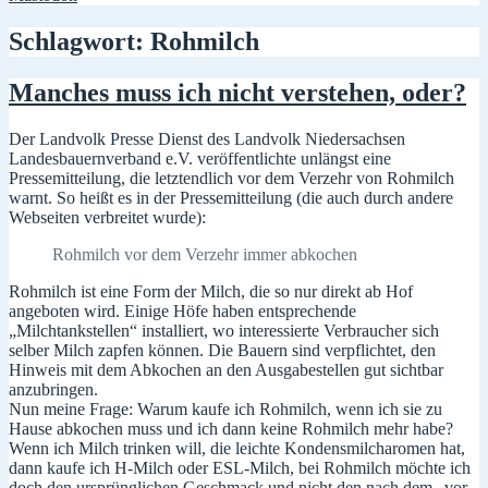
Schlagwort:
Rohmilch
Manches muss ich nicht verstehen, oder?
Der Landvolk Presse Dienst des Landvolk Niedersachsen
Landesbauernverband e.V. veröffentlichte unlängst eine
Pressemitteilung, die letztendlich vor dem Verzehr von Rohmilch
warnt. So heißt es in der Pressemitteilung (die auch durch andere
Webseiten verbreitet wurde):
Rohmilch vor dem Verzehr immer abkochen
Rohmilch ist eine Form der Milch, die so nur direkt ab Hof
angeboten wird. Einige Höfe haben entsprechende
„Milchtankstellen“ installiert, wo interessierte Verbraucher sich
selber Milch zapfen können. Die Bauern sind verpflichtet, den
Hinweis mit dem Abkochen an den Ausgabestellen gut sichtbar
anzubringen.
Nun meine Frage: Warum kaufe ich Rohmilch, wenn ich sie zu
Hause abkochen muss und ich dann keine Rohmilch mehr habe?
Wenn ich Milch trinken will, die leichte Kondensmilcharomen hat,
dann kaufe ich H-Milch oder ESL-Milch, bei Rohmilch möchte ich
doch den ursprünglichen Geschmack und nicht den nach dem „vor