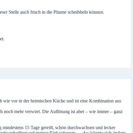
ser Stelle auch frisch in die Pfanne schnibbeln können.
et.
ch wie vor in der heimischen Küche und ist eine Kombination aus
ich noch mehr verwirrt. Die Auflösung ist aber – wie immer – ganz
g mindestens 15 Tage gereift, schön durchwachsen und lecker
nicht unbedingt auf meiner Einkaufsroute … das könnte sich ändern.