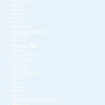
Kohlrabi
(31)
Käse
(30)
Lachs
(31)
Lauch
(43)
Lecker
(25)
Milch
(35)
Möhre
(60)
Neubrandenburg
(54)
Nudeln
(33)
Olivenöl
(28)
Paprika
(94)
Pasta
(45)
Pommes frites
(37)
Rib-Eye-Steak
(26)
Rotkohl
(25)
Salat
(65)
Schalotte
(68)
Senf
(37)
Soße
(27)
Spaghetti
(28)
Speck
(29)
Spinat
(25)
Stampfkartoffeln
(76)
Suppe
(50)