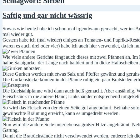
Schlagwort:
Sieben
Saftig und gar nicht wässrig
Sowas wie heute habe ich schon mal irgendwann gemacht, wer ins Arc
mal wieder gut.
Gestern habe ich (mal wieder) einiges an Tomaten- und Paprika-Resten 
waren es auch drei oder vier) habe ich auch hier verwendet, da ich n
Wie viele andere Gerichte fängt auch dieses mit zwei Pfannen an. Im N
halbe Salatgurke, der Länge nach halbiert und in dicke Halbscheiben 
Diese Gurken werden mit etwas Salz und Pfeffer gewürzt und geruhsam
Die Gurkenstücke können in der Pfanne ruhig ein paar Bratstellen erh
Die Edelstahlpfanne wird dann auch heiß gemacht. Aber anständig. W
Fleischstück in die andere Hand; Linkshänder entsprechend umgekehrt
So wird das Fleisch von der einen Seite gut angebräunt. Beinahe sofo
gewünschte Bräunung erreicht, kann es umgedreht werden.
Nun wird die andere Seite unter ebenso großer Hitze angebräunt. Neb
Garung.
Damit die Bratrückstände nicht verschwendet werden, entleere ich d