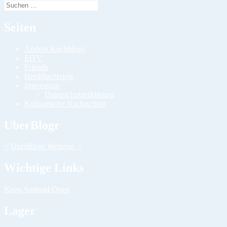
Suchen
nach:
Seiten
Andere Kochblogs
EiTV
Friends
Herdfluchtziele
Impressum
Datenschutzerklärung
Kulinarische Nachrichten
UberBlogr
<
UberBlogr Webring
>
Wichtige Links
Keep Android Open
Lager