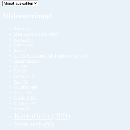
Lager
Stichworteintopf
Bohnen
(28)
Bratkartoffeln
(68)
Brötchen
(26)
Butter
(39)
Bäh
(24)
Café & Restaurant "Am Treptower Tor"
(35)
Champignons
(29)
Chili
(26)
Ei
(43)
Erbsen
(43)
Fisch
(29)
Gemüse
(44)
Gnocchi
(26)
Gurke
(49)
Hackfleisch
(24)
Joghurt
(26)
Kartoffeln
(209)
Knoblauch
(95)