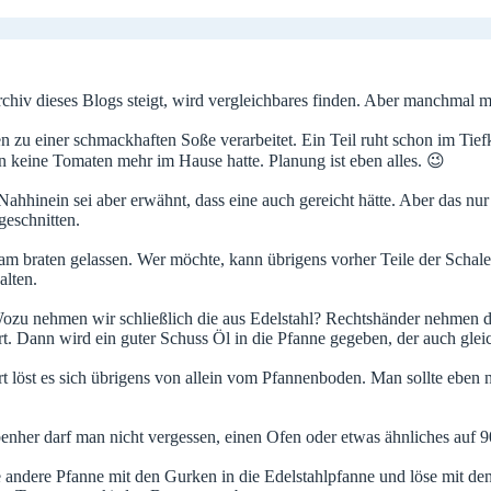
hiv dieses Blogs steigt, wird vergleichbares finden. Aber manchmal m
zu einer schmackhaften Soße verarbeitet. Ein Teil ruht schon im Tiefkü
un keine Tomaten mehr im Hause hatte. Planung ist eben alles. 😉
ahhinein sei aber erwähnt, dass eine auch gereicht hätte. Aber das nur
geschnitten.
 braten gelassen. Wer möchte, kann übrigens vorher Teile der Schale 
alten.
ozu nehmen wir schließlich die aus Edelstahl? Rechtshänder nehmen da
. Dann wird ein guter Schuss Öl in die Pfanne gegeben, der auch gleic
rt löst es sich übrigens von allein vom Pfannenboden. Man sollte eben 
enher darf man nicht vergessen, einen Ofen oder etwas ähnliches auf 9
ie andere Pfanne mit den Gurken in die Edelstahlpfanne und löse mit 