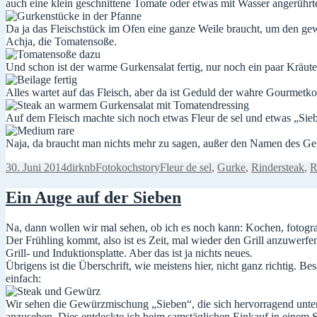
auch eine klein geschnittene Tomate oder etwas mit Wasser angerühr
Da ja das Fleischstück im Ofen eine ganze Weile braucht, um den gew
Achja, die Tomatensoße.
Und schon ist der warme Gurkensalat fertig, nur noch ein paar Kräuter 
Alles wartet auf das Fleisch, aber da ist Geduld der wahre Gourmetk
Auf dem Fleisch machte sich noch etwas Fleur de sel und etwas „Sieb
Naja, da braucht man nichts mehr zu sagen, außer den Namen des Ge
Veröffentlicht
Autor
Kategorien
Schlagwörter
30. Juni 2014
dirknb
Fotokochstory
Fleur de sel
,
Gurke
,
Rindersteak
,
R
am
Ein Auge auf der Sieben
Na, dann wollen wir mal sehen, ob ich es noch kann: Kochen, fotogra
Der Frühling kommt, also ist es Zeit, mal wieder den Grill anzuwerf
Grill- und Induktionsplatte. Aber das ist ja nichts neues.
Übrigens ist die Überschrift, wie meistens hier, nicht ganz richtig.
einfach:
Wir sehen die Gewürzmischung „Sieben“, die sich hervorragend unter
anzusehen. Dies entdeckte ich beim samstäglichen Einkauf in einem S