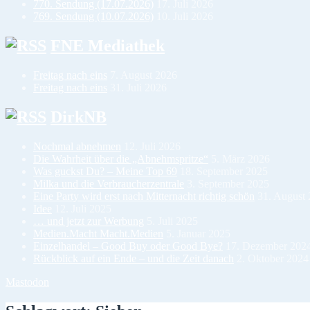
770. Sendung (17.07.2026)
17. Juli 2026
769. Sendung (10.07.2026)
10. Juli 2026
FNE Mediathek
Freitag nach eins
7. August 2026
Freitag nach eins
31. Juli 2026
DirkNB
Nochmal abnehmen
12. Juli 2026
Die Wahrheit über die „Abnehmspritze“
5. März 2026
Was guckst Du? – Meine Top 69
18. September 2025
Milka und die Verbraucherzentrale
3. September 2025
Eine Party wird erst nach Mitternacht richtig schön
31. August
Idee
12. Juli 2025
… und jetzt zur Werbung
5. Juli 2025
Medien.Macht Macht.Medien
5. Januar 2025
Einzelhandel – Good Buy oder Good Bye?
17. Dezember 202
Rückblick auf ein Ende – und die Zeit danach
2. Oktober 2024
Mastodon