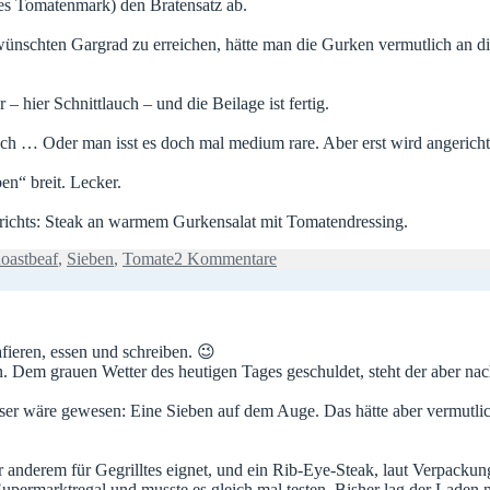
tes Tomatenmark) den Bratensatz ab.
ünschten Gargrad zu erreichen, hätte man die Gurken vermutlich an die
– hier Schnittlauch – und die Beilage ist fertig.
och … Oder man isst es doch mal medium rare. Aber erst wird angericht
en“ breit. Lecker.
richts: Steak an warmem Gurkensalat mit Tomatendressing.
zu
oastbeaf
,
Sieben
,
Tomate
2 Kommentare
Saftig
und
gar
nicht
fieren, essen und schreiben. 😉
wässrig
en. Dem grauen Wetter des heutigen Tages geschuldet, steht der aber na
 Besser wäre gewesen: Eine Sieben auf dem Auge. Das hätte aber vermutl
 anderem für Gegrilltes eignet, und ein Rib-Eye-Steak, laut Verpackun
upermarktregal und musste es gleich mal testen. Bisher lag der Laden 