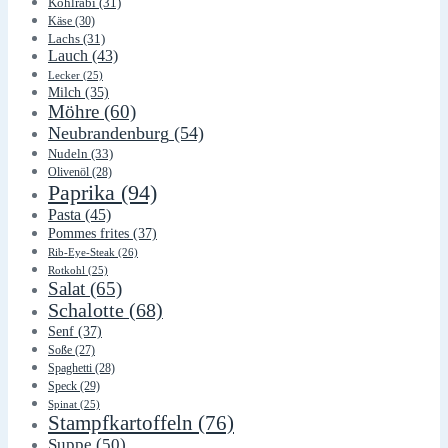
Kohlrabi
(31)
Käse
(30)
Lachs
(31)
Lauch
(43)
Lecker
(25)
Milch
(35)
Möhre
(60)
Neubrandenburg
(54)
Nudeln
(33)
Olivenöl
(28)
Paprika
(94)
Pasta
(45)
Pommes frites
(37)
Rib-Eye-Steak
(26)
Rotkohl
(25)
Salat
(65)
Schalotte
(68)
Senf
(37)
Soße
(27)
Spaghetti
(28)
Speck
(29)
Spinat
(25)
Stampfkartoffeln
(76)
Suppe
(50)