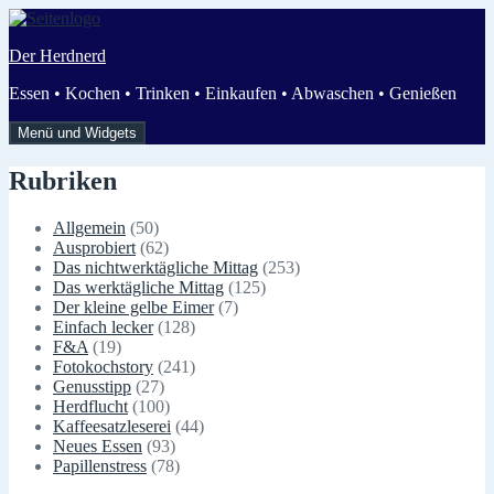
Zum
Inhalt
Der Herdnerd
springen
Essen • Kochen • Trinken • Einkaufen • Abwaschen • Genießen
Menü und Widgets
Rubriken
Allgemein
(50)
Ausprobiert
(62)
Das nichtwerktägliche Mittag
(253)
Das werktägliche Mittag
(125)
Der kleine gelbe Eimer
(7)
Einfach lecker
(128)
F&A
(19)
Fotokochstory
(241)
Genusstipp
(27)
Herdflucht
(100)
Kaffeesatzleserei
(44)
Neues Essen
(93)
Papillenstress
(78)