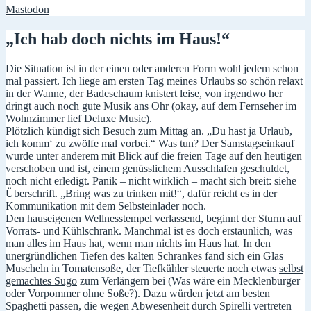
Mastodon
„Ich hab doch nichts im Haus!“
Die Situation ist in der einen oder anderen Form wohl jedem schon
mal passiert. Ich liege am ersten Tag meines Urlaubs so schön relaxt
in der Wanne, der Badeschaum knistert leise, von irgendwo her
dringt auch noch gute Musik ans Ohr (okay, auf dem Fernseher im
Wohnzimmer lief Deluxe Music).
Plötzlich kündigt sich Besuch zum Mittag an. „Du hast ja Urlaub,
ich komm‘ zu zwölfe mal vorbei.“ Was tun? Der Samstagseinkauf
wurde unter anderem mit Blick auf die freien Tage auf den heutigen
verschoben und ist, einem genüsslichem Ausschlafen geschuldet,
noch nicht erledigt. Panik – nicht wirklich – macht sich breit: siehe
Überschrift. „Bring was zu trinken mit!“, dafür reicht es in der
Kommunikation mit dem Selbsteinlader noch.
Den hauseigenen Wellnesstempel verlassend, beginnt der Sturm auf
Vorrats- und Kühlschrank. Manchmal ist es doch erstaunlich, was
man alles im Haus hat, wenn man nichts im Haus hat. In den
unergründlichen Tiefen des kalten Schrankes fand sich ein Glas
Muscheln in Tomatensoße, der Tiefkühler steuerte noch etwas
selbst
gemachtes Sugo
zum Verlängern bei (Was wäre ein Mecklenburger
oder Vorpommer ohne Soße?). Dazu würden jetzt am besten
Spaghetti passen, die wegen Abwesenheit durch Spirelli vertreten