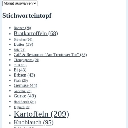
Lager
Stichworteintopf
Bohnen
(28)
Bratkartoffeln
(68)
Brötchen
(26)
Butter
(39)
Bäh
(24)
Café & Restaurant "Am Treptower Tor"
(35)
Champignons
(29)
Chili
(26)
Ei
(43)
Erbsen
(43)
Fisch
(29)
Gemüse
(44)
Gnocchi
(26)
Gurke
(49)
Hackfleisch
(24)
Joghurt
(26)
Kartoffeln
(209)
Knoblauch
(95)