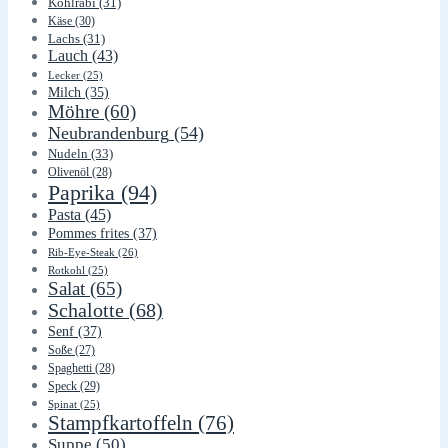
Kohlrabi
(31)
Käse
(30)
Lachs
(31)
Lauch
(43)
Lecker
(25)
Milch
(35)
Möhre
(60)
Neubrandenburg
(54)
Nudeln
(33)
Olivenöl
(28)
Paprika
(94)
Pasta
(45)
Pommes frites
(37)
Rib-Eye-Steak
(26)
Rotkohl
(25)
Salat
(65)
Schalotte
(68)
Senf
(37)
Soße
(27)
Spaghetti
(28)
Speck
(29)
Spinat
(25)
Stampfkartoffeln
(76)
Suppe
(50)