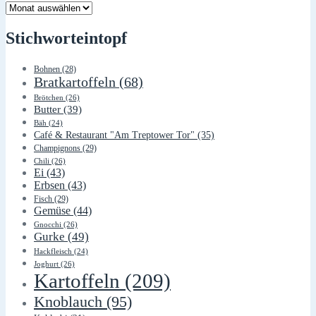
Lager
Stichworteintopf
Bohnen
(28)
Bratkartoffeln
(68)
Brötchen
(26)
Butter
(39)
Bäh
(24)
Café & Restaurant "Am Treptower Tor"
(35)
Champignons
(29)
Chili
(26)
Ei
(43)
Erbsen
(43)
Fisch
(29)
Gemüse
(44)
Gnocchi
(26)
Gurke
(49)
Hackfleisch
(24)
Joghurt
(26)
Kartoffeln
(209)
Knoblauch
(95)