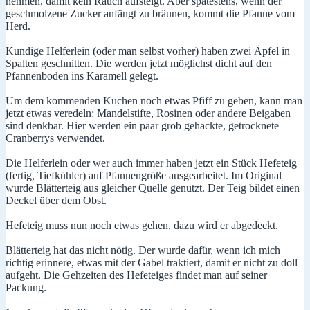
nehmen, damit kein Rauch aufsteigt. Aber spätestens, wenn der
geschmolzene Zucker anfängt zu bräunen, kommt die Pfanne vom
Herd.
Kundige Helferlein (oder man selbst vorher) haben zwei Äpfel in
Spalten geschnitten. Die werden jetzt möglichst dicht auf den
Pfannenboden ins Karamell gelegt.
Um dem kommenden Kuchen noch etwas Pfiff zu geben, kann man
jetzt etwas veredeln: Mandelstifte, Rosinen oder andere Beigaben
sind denkbar. Hier werden ein paar grob gehackte, getrocknete
Cranberrys verwendet.
Die Helferlein oder wer auch immer haben jetzt ein Stück Hefeteig
(fertig, Tiefkühler) auf Pfannengröße ausgearbeitet. Im Original
wurde Blätterteig aus gleicher Quelle genutzt. Der Teig bildet einen
Deckel über dem Obst.
Hefeteig muss nun noch etwas gehen, dazu wird er abgedeckt.
Blätterteig hat das nicht nötig. Der wurde dafür, wenn ich mich
richtig erinnere, etwas mit der Gabel traktiert, damit er nicht zu doll
aufgeht. Die Gehzeiten des Hefeteiges findet man auf seiner
Packung.