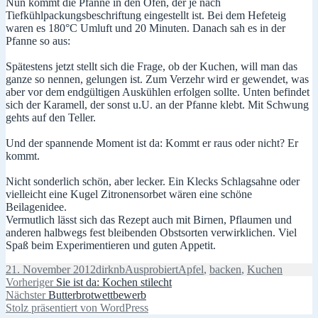
Nun kommt die Pfanne in den Ofen, der je nach
Tiefkühlpackungsbeschriftung eingestellt ist. Bei dem Hefeteig
waren es 180°C Umluft und 20 Minuten. Danach sah es in der
Pfanne so aus:
Spätestens jetzt stellt sich die Frage, ob der Kuchen, will man das
ganze so nennen, gelungen ist. Zum Verzehr wird er gewendet, was
aber vor dem endgültigen Auskühlen erfolgen sollte. Unten befindet
sich der Karamell, der sonst u.U. an der Pfanne klebt. Mit Schwung
gehts auf den Teller.
Und der spannende Moment ist da: Kommt er raus oder nicht? Er
kommt.
Nicht sonderlich schön, aber lecker. Ein Klecks Schlagsahne oder
vielleicht eine Kugel Zitronensorbet wären eine schöne
Beilagenidee.
Vermutlich lässt sich das Rezept auch mit Birnen, Pflaumen und
anderen halbwegs fest bleibenden Obstsorten verwirklichen. Viel
Spaß beim Experimentieren und guten Appetit.
Veröffentlicht
Autor
Kategorien
Schlagwörter
21. November 2012
dirknb
Ausprobiert
Apfel
,
backen
,
Kuchen
am
Beitragsnavigation
Vorheriger
Vorheriger
Sie ist da: Kochen stilecht
Nächster
Beitrag:
Nächster
Butterbrotwettbewerb
Beitrag:
Stolz präsentiert von WordPress