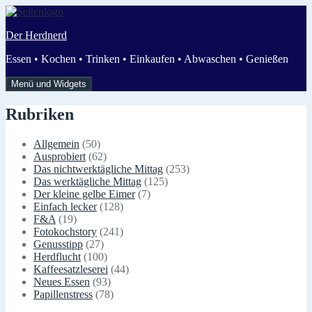
Zum
Inhalt
Der Herdnerd
springen
Essen • Kochen • Trinken • Einkaufen • Abwaschen • Genießen
Menü und Widgets
Rubriken
Allgemein
(50)
Ausprobiert
(62)
Das nichtwerktägliche Mittag
(253)
Das werktägliche Mittag
(125)
Der kleine gelbe Eimer
(7)
Einfach lecker
(128)
F&A
(19)
Fotokochstory
(241)
Genusstipp
(27)
Herdflucht
(100)
Kaffeesatzleserei
(44)
Neues Essen
(93)
Papillenstress
(78)