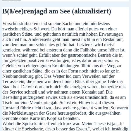
B(ä/ee)renjagd am See (aktualisiert)
Vorschusslorbeeren sind so eine Sache und ein mindestens
zweischneidiges Schwert. Da hört man allerlei gutes von einer
gastlichen Stätte, und geht dann natürlich mit hohen Erwartungen
auch mal hin. Andererseits geht man meist nicht in ein Restaurant,
von dem man nur schlechtes gehört hat. Letzteres wird meist
gemieden, während bei ersterem dann die Fallhöhe umso höher ist,
wenn’s schief geht. Erfüllt aber der gastronomische Betrieb die in
ihn gesetzten positiven Erwartungen, ist es dafür umso schöner.
Geleitet von einigen guten Empfehlungen führte uns der Weg zu
einer gastlichen Stätte, die es in der Form noch nicht so lange in
Neubrandenburg gibt. Das Wetter lud zum Verweilen auf der
Terrasse ein, die einen wunderschönen Blick über grüne Teile der
Stadt bot. Da wir dort auch nicht die einzigen waren, bemerkte uns
der Service schnell und wir nahmen ersten Kontakt auf. Die
Bestellung aufzugeben erwies sich als etwas umständlich, da es am
Tisch nur eine Menükarte gab. Selbst ein Hinweis auf diesen
Umstand führte nicht dazu, dass weitere gebracht wurden. So waren
die Merkleistungen der Gäste herausgefordert, die ausgewählten
Gerichte ohne Karte im Kopf zu behalten.
Wobei die Speisekarte erfreulich kurz war. Meine These ist ja: „Je
kürzer die Speisekarte, desto besser das Essen.“, wobei ich inständig