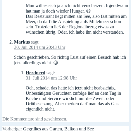
Man will es sich ja auch nicht verscherzen. Irgendwann
hat man ja doch wieder Hunger. 😉
Das Restaurant liegt mitten am See, also fast mitten am
Meer, da darf die Anspielung aufs Mittelmeer schon
sein. Trotzdem ließ der Regionalbezug etwas zu
wünschen übrig. Oder, ich habe ihn nicht verstanden.
Markus
sagt:
30. Juli 2014 um 20:43 Uhr
Schön geschrieben. So richtig Lust auf einen Besuch hab ich
jetzt allerdings nicht. 😉
Herdnerd
sagt:
31. Juli 2014 um 12:08 Uhr
Och, schade, das hatte ich jetzt nicht beabsichtig.
Unbestätigten Gerüchten zufolge lief an dem Tag in
Küche und Service wirklich nur die Zweit- oder
Drittbesetzung. Aber merken darf man das als Gast
eigentlich nicht.
Die Kommentare sind geschlossen.
Beitragsnavigation
Vorheriger
Vorheriger
Gegrilltes aus Garten, Balkon und See