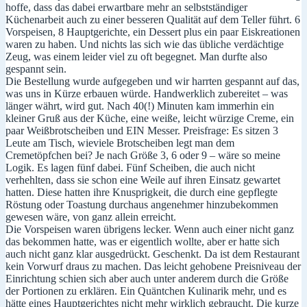
hoffe, dass das dabei erwartbare mehr an selbstständiger
Küchenarbeit auch zu einer besseren Qualität auf dem Teller führt. 6
Vorspeisen, 8 Hauptgerichte, ein Dessert plus ein paar Eiskreationen
waren zu haben. Und nichts las sich wie das übliche verdächtige
Zeug, was einem leider viel zu oft begegnet. Man durfte also
gespannt sein.
Die Bestellung wurde aufgegeben und wir harrten gespannt auf das,
was uns in Kürze erbauen würde. Handwerklich zubereitet – was
länger währt, wird gut. Nach 40(!) Minuten kam immerhin ein
kleiner Gruß aus der Küche, eine weiße, leicht würzige Creme, ein
paar Weißbrotscheiben und EIN Messer. Preisfrage: Es sitzen 3
Leute am Tisch, wieviele Brotscheiben legt man dem
Cremetöpfchen bei? Je nach Größe 3, 6 oder 9 – wäre so meine
Logik. Es lagen fünf dabei. Fünf Scheiben, die auch nicht
verhehlten, dass sie schon eine Weile auf ihren Einsatz gewartet
hatten. Diese hatten ihre Knusprigkeit, die durch eine gepflegte
Röstung oder Toastung durchaus angenehmer hinzubekommen
gewesen wäre, von ganz allein erreicht.
Die Vorspeisen waren übrigens lecker. Wenn auch einer nicht ganz
das bekommen hatte, was er eigentlich wollte, aber er hatte sich
auch nicht ganz klar ausgedrückt. Geschenkt. Da ist dem Restaurant
kein Vorwurf draus zu machen. Das leicht gehobene Preisniveau der
Einrichtung schien sich aber auch unter anderem durch die Größe
der Portionen zu erklären. Ein Quäntchen Kulinarik mehr, und es
hätte eines Hauptgerichtes nicht mehr wirklich gebraucht. Die kurze