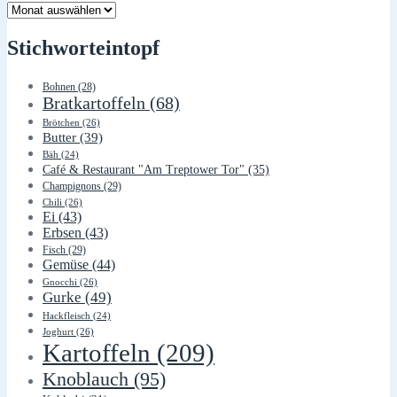
Lager
Stichworteintopf
Bohnen
(28)
Bratkartoffeln
(68)
Brötchen
(26)
Butter
(39)
Bäh
(24)
Café & Restaurant "Am Treptower Tor"
(35)
Champignons
(29)
Chili
(26)
Ei
(43)
Erbsen
(43)
Fisch
(29)
Gemüse
(44)
Gnocchi
(26)
Gurke
(49)
Hackfleisch
(24)
Joghurt
(26)
Kartoffeln
(209)
Knoblauch
(95)