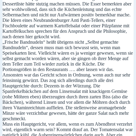
Dessertliste hätte stutzig machen müssen. Die Esser bemerkten aber
sehr wohlwollend, dass sich die Küchenleistung und das echte
Selbermachen und nicht nur Aufwärmen positiv bemerkbar mache.
Die Ideen eines Neubrandenburger Anti Pasti-Tellers, einer
Fischboulette auf warmem Kartoffelsalat oder einer Pilzpfanne mit
Kartoffelkuchen sprechen für den Anspruch und die Philosophie,
nach denen hier gekocht wird.
„Frische Bandnudeln“ heißt übrigens nicht „Selbst gemachte
Bandnudeln“, dessen muss man sich bewusst sein, wenn man
Speisekarten liest. Vielleicht wären es ja weniger gewesen, wenn sie
selbst gemacht worden wären, aber sie gingen ob ihrer Menge auf
dem Teller zum Teil wieder zurück in die Küche. Die
Portionsgrößen in den Restaurants …. aber lassen wir das.
Ansonsten war das Gericht schon in Ordnung, wenn auch nur sehr
feinsinnig gewürzt. Das zog sich allerdings durch alle drei
Hauptgerichte durch: Dezents in der Würzung. Die
Spanferkelbäckchen auf dem Linsensalat mit knackigem Gemüse
(rohe Möhren eben) überzeugten durch ihren zarten Biss (also die
Bäckchen), während Linsen und vor allem die Möhren doch durch
ihren Vitaminreichtum auffielen. Die stellenweise aromagebende
Minze wäre verzichtbar gewesen, hätte der ganze Salat nach mehr
geschmeckt.
Muss ein Hauptgericht, vor allem, wenn es zum Abendbrot verzehrt
wird, eigentlich warm sein? Kommt drauf an. Der Tomatensalat war
natürlich kühl, die Auberginenwürfelchen darin auch. Aber ein