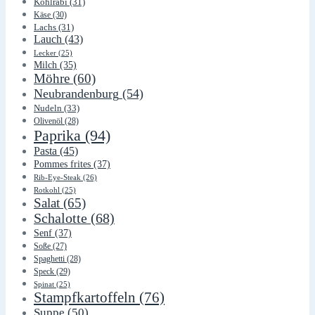
Kohlrabi
(31)
Käse
(30)
Lachs
(31)
Lauch
(43)
Lecker
(25)
Milch
(35)
Möhre
(60)
Neubrandenburg
(54)
Nudeln
(33)
Olivenöl
(28)
Paprika
(94)
Pasta
(45)
Pommes frites
(37)
Rib-Eye-Steak
(26)
Rotkohl
(25)
Salat
(65)
Schalotte
(68)
Senf
(37)
Soße
(27)
Spaghetti
(28)
Speck
(29)
Spinat
(25)
Stampfkartoffeln
(76)
Suppe
(50)