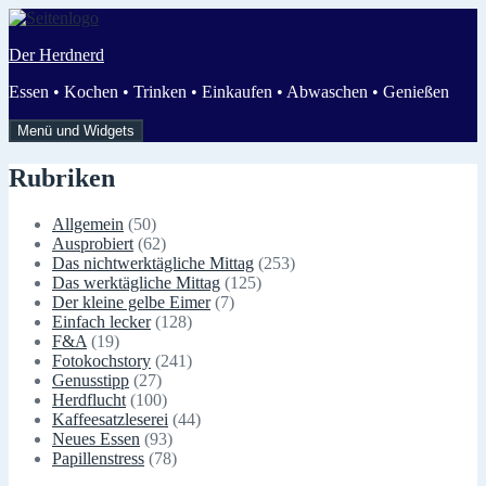
Zum
Inhalt
Der Herdnerd
springen
Essen • Kochen • Trinken • Einkaufen • Abwaschen • Genießen
Menü und Widgets
Rubriken
Allgemein
(50)
Ausprobiert
(62)
Das nichtwerktägliche Mittag
(253)
Das werktägliche Mittag
(125)
Der kleine gelbe Eimer
(7)
Einfach lecker
(128)
F&A
(19)
Fotokochstory
(241)
Genusstipp
(27)
Herdflucht
(100)
Kaffeesatzleserei
(44)
Neues Essen
(93)
Papillenstress
(78)