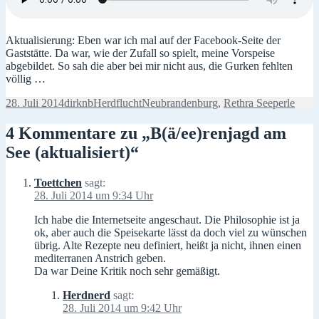
Aktualisierung: Eben war ich mal auf der Facebook-Seite der
Gaststätte. Da war, wie der Zufall so spielt, meine Vorspeise
abgebildet. So sah die aber bei mir nicht aus, die Gurken fehlten
völlig …
Veröffentlicht
Autor
Kategorien
Schlagwörter
28. Juli 2014
dirknb
Herdflucht
Neubrandenburg
,
Rethra Seeperle
am
4 Kommentare zu „B(ä/ee)renjagd am
See (aktualisiert)“
Toettchen
sagt:
28. Juli 2014 um 9:34 Uhr
Ich habe die Internetseite angeschaut. Die Philosophie ist ja
ok, aber auch die Speisekarte lässt da doch viel zu wünschen
übrig. Alte Rezepte neu definiert, heißt ja nicht, ihnen einen
mediterranen Anstrich geben.
Da war Deine Kritik noch sehr gemäßigt.
Herdnerd
sagt:
28. Juli 2014 um 9:42 Uhr