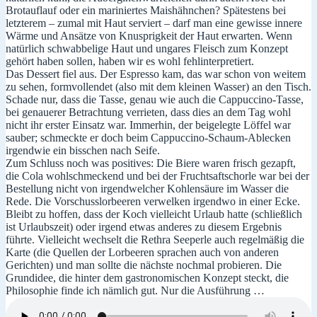
Brotauflauf oder ein mariniertes Maishähnchen? Spätestens bei
letzterem – zumal mit Haut serviert – darf man eine gewisse innere
Wärme und Ansätze von Knusprigkeit der Haut erwarten. Wenn
natürlich schwabbelige Haut und ungares Fleisch zum Konzept
gehört haben sollen, haben wir es wohl fehlinterpretiert.
Das Dessert fiel aus. Der Espresso kam, das war schon von weitem
zu sehen, formvollendet (also mit dem kleinen Wasser) an den Tisch.
Schade nur, dass die Tasse, genau wie auch die Cappuccino-Tasse,
bei genauerer Betrachtung verrieten, dass dies an dem Tag wohl
nicht ihr erster Einsatz war. Immerhin, der beigelegte Löffel war
sauber; schmeckte er doch beim Cappuccino-Schaum-Ablecken
irgendwie ein bisschen nach Seife.
Zum Schluss noch was positives: Die Biere waren frisch gezapft,
die Cola wohlschmeckend und bei der Fruchtsaftschorle war bei der
Bestellung nicht von irgendwelcher Kohlensäure im Wasser die
Rede. Die Vorschusslorbeeren verwelken irgendwo in einer Ecke.
Bleibt zu hoffen, dass der Koch vielleicht Urlaub hatte (schließlich
ist Urlaubszeit) oder irgend etwas anderes zu diesem Ergebnis
führte. Vielleicht wechselt die Rethra Seeperle auch regelmäßig die
Karte (die Quellen der Lorbeeren sprachen auch von anderen
Gerichten) und man sollte die nächste nochmal probieren. Die
Grundidee, die hinter dem gastronomischen Konzept steckt, die
Philosophie finde ich nämlich gut. Nur die Ausführung …