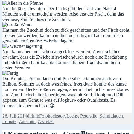
Nun heißt es abwarten. Der Lachs gibt den Takt vor. Nach 4
Minuten soll er umgedreht werden. Also erst der Fisch, dann das
Gemüse, zum Schluss die Zucchini.
Hat man die Zucchini doch zu dick geschnitten und der Fisch droht,
trocken zu werden, kann man ihn auch ruhig mal auf dem frisch
gewendeten Gemüse zwischenlagern.
Nun kann aber auch schon angerichtet werden. Zuvor sei aber
erwähnt, dass die Zwiebeln zwischendurch noch eine Bestäubung
mit edelsüßem Paprika abbekommen haben. Irgendwann beim
ersten Wenden.
Die Kräuter – Schnittlauch und Petersilie – stammen auch vom
Balkon. Sommer ist doch was feines. Irgendwie könnte das ganze
noch einen Klecks Soße vertragen, aber mir fiel nichts umsetzbares
ein. Zum Lachs hätte sicher irgendwas mit Senf, Honig und Dill
gepasst, zum Gemüse was auf Joghurt- oder Quarkbasis. Es
schmeckte aber auch so. 😉
Veröffentlicht
Autor
Kategorien
Schlagwörter
26. Juli 2014
dirknb
Fotokochstory
Lachs
,
Petersilie
,
Schnittlauch
,
am
Tomate
,
Zucchini
,
Zwiebel
2 Kommentare zu „Gegrilltes aus Garten,