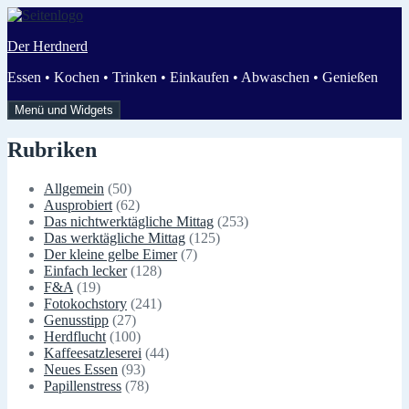
Zum
Inhalt
Der Herdnerd
springen
Essen • Kochen • Trinken • Einkaufen • Abwaschen • Genießen
Menü und Widgets
Rubriken
Allgemein
(50)
Ausprobiert
(62)
Das nichtwerktägliche Mittag
(253)
Das werktägliche Mittag
(125)
Der kleine gelbe Eimer
(7)
Einfach lecker
(128)
F&A
(19)
Fotokochstory
(241)
Genusstipp
(27)
Herdflucht
(100)
Kaffeesatzleserei
(44)
Neues Essen
(93)
Papillenstress
(78)