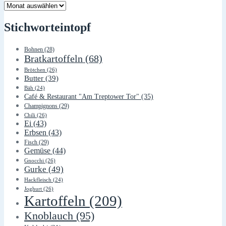
Lager
Stichworteintopf
Bohnen
(28)
Bratkartoffeln
(68)
Brötchen
(26)
Butter
(39)
Bäh
(24)
Café & Restaurant "Am Treptower Tor"
(35)
Champignons
(29)
Chili
(26)
Ei
(43)
Erbsen
(43)
Fisch
(29)
Gemüse
(44)
Gnocchi
(26)
Gurke
(49)
Hackfleisch
(24)
Joghurt
(26)
Kartoffeln
(209)
Knoblauch
(95)