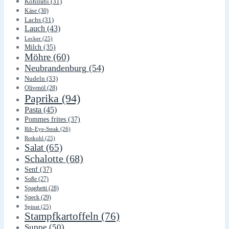
Kohlrabi
(31)
Käse
(30)
Lachs
(31)
Lauch
(43)
Lecker
(25)
Milch
(35)
Möhre
(60)
Neubrandenburg
(54)
Nudeln
(33)
Olivenöl
(28)
Paprika
(94)
Pasta
(45)
Pommes frites
(37)
Rib-Eye-Steak
(26)
Rotkohl
(25)
Salat
(65)
Schalotte
(68)
Senf
(37)
Soße
(27)
Spaghetti
(28)
Speck
(29)
Spinat
(25)
Stampfkartoffeln
(76)
Suppe
(50)