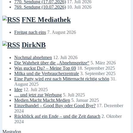
770. Sendung (17.07.2026)
17. Juli 2026
769. Sendung (10.07.2026)
10. Juli 2026
FNE Mediathek
Freitag nach eins
7. August 2026
DirkNB
Nochmal abnehmen
12. Juli 2026
Die Wahrheit über die „Abnehmspritze“
5. März 2026
Was guckst Du? – Meine Top 69
18. September 2025
Milka und die Verbraucherzentrale
3. September 2025
Eine Party wird erst nach Mitternacht richtig schön
31.
August 2025
Idee
12. Juli 2025
… und jetzt zur Werbung
5. Juli 2025
Medien.Macht Macht.Medien
5. Januar 2025
Einzelhandel – Good Buy oder Good Bye?
17. Dezember
2024
Rückblick auf ein Ende – und die Zeit danach
2. Oktober
2024
Mastodon