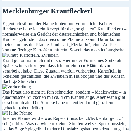
Mecklenburger Krautfleckerl
Eigentlich stimmt der Name hinten und vorne nicht. Bei der
Recherche habe ich ein Rezept für die „originalen“ Krautfleckern –
normalerweise ein Gericht der österreichischen und böhmischen
Küche – gefunden, das quasi ohne Pfanne auskam. Dafür kommt
meins nur aus der Pfanne. Und statt „Fleckerln“, einer Art Pasta,
komme fleckige Kartoffeln mit rein. Soweit das mecklenburgische.
Kraut gehört natürlich mit dazu. Hier in der Form eines Spitzkohls.
Später wird sich zeigen, dass ich nur ein paar Blätter davon
verarbeitet habe. Diese Zutaten werden vorbereitet. Kartoffeln in
Scheiben geschnitten, die Zwiebeln in Halbbögen und der Kohl in
flächige Stückchen.
Das Kraut also nicht zu fein schneiden, sondern – idealerweise – in
quadratische Stückchen mit ca. 4 cm Kantenlänge. Aber wann gibt
es schon Ideale. Die Strunke habe ich entfernt und ganz fein
gehackt. (oben, Mitte).
In einer Pfanne wird etwas Rapsöl (muss bei „Mecklenburger …“
sein) erhitzt. Was da wie ein kleiner Streifen weißer Speck aussieht,
ist das ölige Spiegelbild meiner Dunstabzugshaubenbeleuchtung. Ins