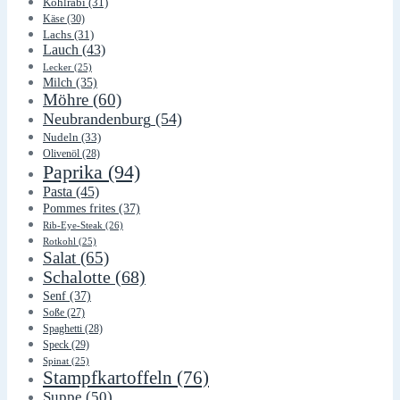
Kohlrabi
(31)
Käse
(30)
Lachs
(31)
Lauch
(43)
Lecker
(25)
Milch
(35)
Möhre
(60)
Neubrandenburg
(54)
Nudeln
(33)
Olivenöl
(28)
Paprika
(94)
Pasta
(45)
Pommes frites
(37)
Rib-Eye-Steak
(26)
Rotkohl
(25)
Salat
(65)
Schalotte
(68)
Senf
(37)
Soße
(27)
Spaghetti
(28)
Speck
(29)
Spinat
(25)
Stampfkartoffeln
(76)
Suppe
(50)