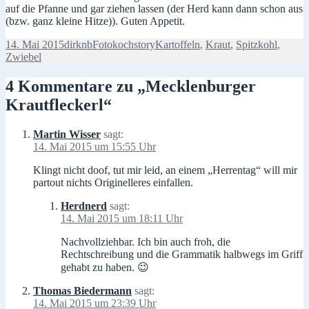
auf die Pfanne und gar ziehen lassen (der Herd kann dann schon aus
(bzw. ganz kleine Hitze)). Guten Appetit.
Veröffentlicht
Autor
Kategorien
Schlagwörter
14. Mai 2015
dirknb
Fotokochstory
Kartoffeln
,
Kraut
,
Spitzkohl
,
am
Zwiebel
4 Kommentare zu „Mecklenburger
Krautfleckerl“
Martin Wisser
sagt:
14. Mai 2015 um 15:55 Uhr
Klingt nicht doof, tut mir leid, an einem „Herrentag“ will mir
partout nichts Originelleres einfallen.
Herdnerd
sagt:
14. Mai 2015 um 18:11 Uhr
Nachvollziehbar. Ich bin auch froh, die
Rechtschreibung und die Grammatik halbwegs im Griff
gehabt zu haben. 😉
Thomas Biedermann
sagt:
14. Mai 2015 um 23:39 Uhr