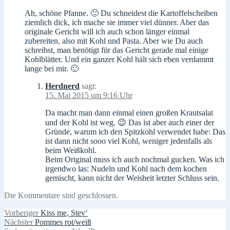
Ah, schöne Pfanne. 🙂 Du schneidest die Kartoffelscheiben
ziemlich dick, ich mache sie immer viel dünner. Aber das
originale Gericht will ich auch schon länger einmal
zubereiten, also mit Kohl und Pasta. Aber wie Du auch
schreibst, man benötigt für das Gericht gerade mal einige
Kohlblätter. Und ein ganzer Kohl hält sich eben verdammt
lange bei mir. 🙂
Herdnerd
sagt:
15. Mai 2015 um 9:16 Uhr
Da macht man dann einmal einen großen Krautsalat
und der Kohl ist weg. 😉 Das ist aber auch einer der
Gründe, warum ich den Spitzkohl verwendet habe: Das
ist dann nicht sooo viel Kohl, weniger jedenfalls als
beim Weißkohl.
Beim Original muss ich auch nochmal gucken. Was ich
irgendwo las: Nudeln und Kohl nach dem kochen
gemischt, kann nicht der Weisheit letzter Schluss sein.
Die Kommentare sind geschlossen.
Beitragsnavigation
Vorheriger
Vorheriger
Kiss me, Stev‘
Nächster
Beitrag:
Nächster
Pommes rot/weiß