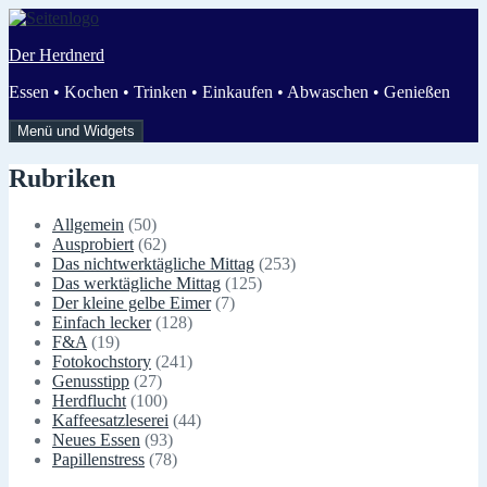
Zum
Inhalt
Der Herdnerd
springen
Essen • Kochen • Trinken • Einkaufen • Abwaschen • Genießen
Menü und Widgets
Rubriken
Allgemein
(50)
Ausprobiert
(62)
Das nichtwerktägliche Mittag
(253)
Das werktägliche Mittag
(125)
Der kleine gelbe Eimer
(7)
Einfach lecker
(128)
F&A
(19)
Fotokochstory
(241)
Genusstipp
(27)
Herdflucht
(100)
Kaffeesatzleserei
(44)
Neues Essen
(93)
Papillenstress
(78)