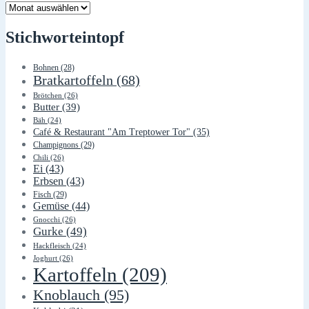
Lager
Stichworteintopf
Bohnen
(28)
Bratkartoffeln
(68)
Brötchen
(26)
Butter
(39)
Bäh
(24)
Café & Restaurant "Am Treptower Tor"
(35)
Champignons
(29)
Chili
(26)
Ei
(43)
Erbsen
(43)
Fisch
(29)
Gemüse
(44)
Gnocchi
(26)
Gurke
(49)
Hackfleisch
(24)
Joghurt
(26)
Kartoffeln
(209)
Knoblauch
(95)