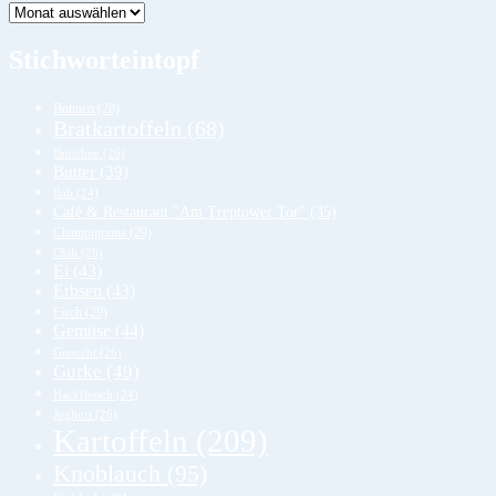
Lager
Stichworteintopf
Bohnen
(28)
Bratkartoffeln
(68)
Brötchen
(26)
Butter
(39)
Bäh
(24)
Café & Restaurant "Am Treptower Tor"
(35)
Champignons
(29)
Chili
(26)
Ei
(43)
Erbsen
(43)
Fisch
(29)
Gemüse
(44)
Gnocchi
(26)
Gurke
(49)
Hackfleisch
(24)
Joghurt
(26)
Kartoffeln
(209)
Knoblauch
(95)