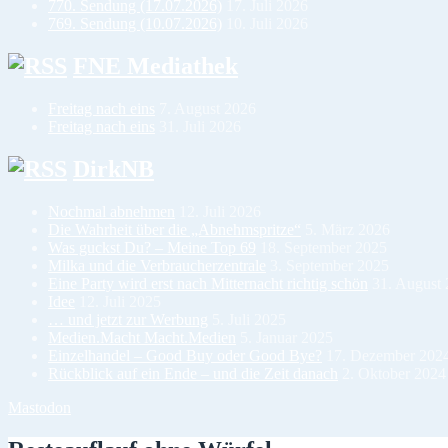
770. Sendung (17.07.2026)
17. Juli 2026
769. Sendung (10.07.2026)
10. Juli 2026
FNE Mediathek
Freitag nach eins
7. August 2026
Freitag nach eins
31. Juli 2026
DirkNB
Nochmal abnehmen
12. Juli 2026
Die Wahrheit über die „Abnehmspritze“
5. März 2026
Was guckst Du? – Meine Top 69
18. September 2025
Milka und die Verbraucherzentrale
3. September 2025
Eine Party wird erst nach Mitternacht richtig schön
31. August
Idee
12. Juli 2025
… und jetzt zur Werbung
5. Juli 2025
Medien.Macht Macht.Medien
5. Januar 2025
Einzelhandel – Good Buy oder Good Bye?
17. Dezember 202
Rückblick auf ein Ende – und die Zeit danach
2. Oktober 2024
Mastodon