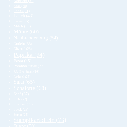
Kohlrabi
(31)
Käse
(30)
Lachs
(31)
Lauch
(43)
Lecker
(25)
Milch
(35)
Möhre
(60)
Neubrandenburg
(54)
Nudeln
(33)
Olivenöl
(28)
Paprika
(94)
Pasta
(45)
Pommes frites
(37)
Rib-Eye-Steak
(26)
Rotkohl
(25)
Salat
(65)
Schalotte
(68)
Senf
(37)
Soße
(27)
Spaghetti
(28)
Speck
(29)
Spinat
(25)
Stampfkartoffeln
(76)
Suppe
(50)