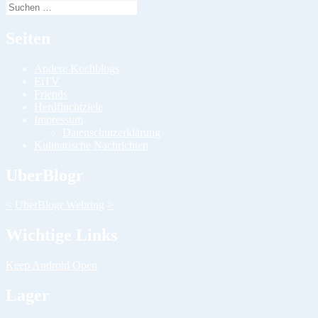
Suchen
nach:
Seiten
Andere Kochblogs
EiTV
Friends
Herdfluchtziele
Impressum
Datenschutzerklärung
Kulinarische Nachrichten
UberBlogr
<
UberBlogr Webring
>
Wichtige Links
Keep Android Open
Lager