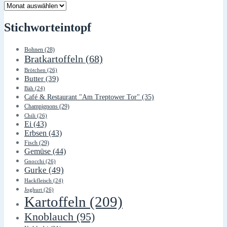
Lager
Stichworteintopf
Bohnen
(28)
Bratkartoffeln
(68)
Brötchen
(26)
Butter
(39)
Bäh
(24)
Café & Restaurant "Am Treptower Tor"
(35)
Champignons
(29)
Chili
(26)
Ei
(43)
Erbsen
(43)
Fisch
(29)
Gemüse
(44)
Gnocchi
(26)
Gurke
(49)
Hackfleisch
(24)
Joghurt
(26)
Kartoffeln
(209)
Knoblauch
(95)