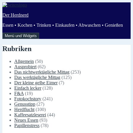
Zum
Inhalt
Der Herdnerd
springen
Essen • Kochen • Trinken • Einkaufen • Abwaschen • Genießen
Menü und Widgets
Rubriken
Allgemein
(50)
Ausprobiert
(62)
Das nichtwerktägliche Mittag
(253)
Das werktägliche Mittag
(125)
Der kleine gelbe Eimer
(7)
Einfach lecker
(128)
F&A
(19)
Fotokochstory
(241)
Genusstipp
(27)
Herdflucht
(100)
Kaffeesatzleserei
(44)
Neues Essen
(93)
Papillenstress
(78)