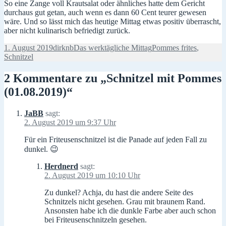
So eine Zange voll Krautsalat oder ähnliches hatte dem Gericht
durchaus gut getan, auch wenn es dann 60 Cent teurer gewesen
wäre. Und so lässt mich das heutige Mittag etwas positiv überrascht,
aber nicht kulinarisch befriedigt zurück.
Veröffentlicht
Autor
Kategorien
Schlagwörter
1. August 2019
dirknb
Das werktägliche Mittag
Pommes frites
,
am
Schnitzel
2 Kommentare zu „Schnitzel mit Pommes
(01.08.2019)“
JaBB
sagt:
2. August 2019 um 9:37 Uhr
Für ein Friteusenschnitzel ist die Panade auf jeden Fall zu
dunkel. 😉
Herdnerd
sagt:
2. August 2019 um 10:10 Uhr
Zu dunkel? Achja, du hast die andere Seite des
Schnitzels nicht gesehen. Grau mit braunem Rand.
Ansonsten habe ich die dunkle Farbe aber auch schon
bei Friteusenschnitzeln gesehen.