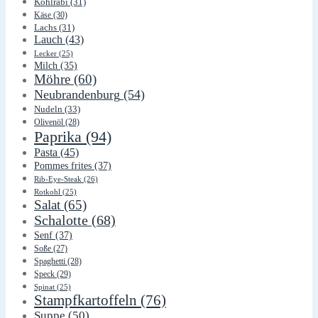
Kohlrabi
(31)
Käse
(30)
Lachs
(31)
Lauch
(43)
Lecker
(25)
Milch
(35)
Möhre
(60)
Neubrandenburg
(54)
Nudeln
(33)
Olivenöl
(28)
Paprika
(94)
Pasta
(45)
Pommes frites
(37)
Rib-Eye-Steak
(26)
Rotkohl
(25)
Salat
(65)
Schalotte
(68)
Senf
(37)
Soße
(27)
Spaghetti
(28)
Speck
(29)
Spinat
(25)
Stampfkartoffeln
(76)
Suppe
(50)