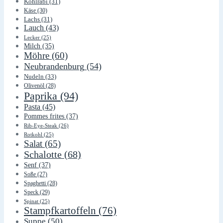
Kohlrabi
(31)
Käse
(30)
Lachs
(31)
Lauch
(43)
Lecker
(25)
Milch
(35)
Möhre
(60)
Neubrandenburg
(54)
Nudeln
(33)
Olivenöl
(28)
Paprika
(94)
Pasta
(45)
Pommes frites
(37)
Rib-Eye-Steak
(26)
Rotkohl
(25)
Salat
(65)
Schalotte
(68)
Senf
(37)
Soße
(27)
Spaghetti
(28)
Speck
(29)
Spinat
(25)
Stampfkartoffeln
(76)
Suppe
(50)