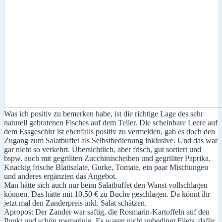
Was ich positiv zu bemerken habe, ist die richtige Lage des sehr
naturell gebratenen Fisches auf dem Teller. Die scheinbare Leere auf
dem Essgeschirr ist ebenfalls positiv zu vermelden, gab es doch den
Zugang zum Salatbuffet als Selbstbedienung inklusive. Und das war
gar nicht so verkehrt. Übersichtlich, aber frisch, gut sortiert und
bspw. auch mit gegrillten Zucchinischeiben und gegrillter Paprika.
Knackig frische Blattsalate, Gurke, Tomate, ein paar Mischungen
und anderes ergänzten das Angebot.
Man hätte sich auch nur beim Salatbuffet den Wanst vollschlagen
können. Das hätte mit 10,50 € zu Buche geschlagen. Da könnt ihr
jetzt mal den Zanderpreis inkl. Salat schätzen.
Apropos: Der Zander war saftig, die Rosmarin-Kartoffeln auf den
Punkt und schön rosmarinig. Es waren nicht unbedingt Filets, dafür