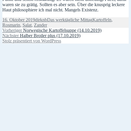
waren sie zu grätig. Sollten es aber sein. Über die knusprig leckere
Haut philosophiere ich mal nicht. Mangels Existenz.
Veröffentlicht
Autor
Kategorien
Schlagwörter
16. Oktober 2019
dirknb
Das werktägliche Mittag
Kartoffeln
,
am
Rosmarin
,
Salat
,
Zander
Beitragsnavigation
Vorheriger
Vorheriger
Norwegische Kartoffelsuppe (14.10.2019)
Nächster
Beitrag:
Nächster
Halber Broiler plus (17.10.2019)
Beitrag:
Stolz präsentiert von WordPress