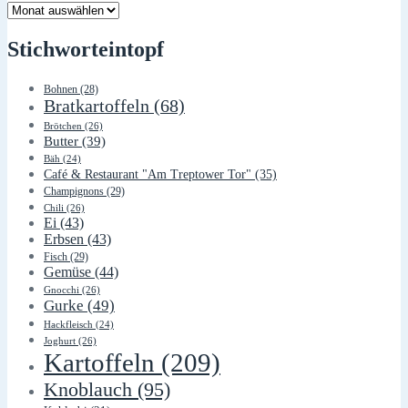
Lager
Stichworteintopf
Bohnen
(28)
Bratkartoffeln
(68)
Brötchen
(26)
Butter
(39)
Bäh
(24)
Café & Restaurant "Am Treptower Tor"
(35)
Champignons
(29)
Chili
(26)
Ei
(43)
Erbsen
(43)
Fisch
(29)
Gemüse
(44)
Gnocchi
(26)
Gurke
(49)
Hackfleisch
(24)
Joghurt
(26)
Kartoffeln
(209)
Knoblauch
(95)