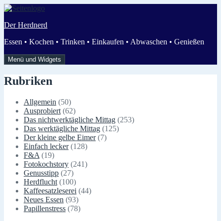
Zum
Inhalt
Der Herdnerd
springen
Essen • Kochen • Trinken • Einkaufen • Abwaschen • Genießen
Menü und Widgets
Rubriken
Allgemein
(50)
Ausprobiert
(62)
Das nichtwerktägliche Mittag
(253)
Das werktägliche Mittag
(125)
Der kleine gelbe Eimer
(7)
Einfach lecker
(128)
F&A
(19)
Fotokochstory
(241)
Genusstipp
(27)
Herdflucht
(100)
Kaffeesatzleserei
(44)
Neues Essen
(93)
Papillenstress
(78)