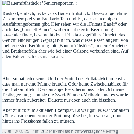
Rustikal, einfach, lecker: das Bauernfrühstück. Dieses angenehme
Zusammenspiel von Bratkartoffeln und Ei, dass es in einigen
Ausführungsformen gibt. Hier sehen wir die „Frittata Bauér“ oder
auch das „Omelett Bauer“, wobei ich die erste Bezeichung
passender finde, beschreibt doch Frittata als gefülltes Omelett das
Gericht eindeutiger. Geprägt bin ich, was dieses Essen angeht, von
meiner ersten Berührung mit „Bauernfrühstück“, in dem Omelette
und Bratkartoffeln eher wie bei einer Calzone verbunden sind. Auf
alten Bildern sah das mal so aus:
Aber so hat jeder seins. Und der Vorteil der Frittata-Methode ist ja,
dass man nur eine Pfanne braucht. Oder keine Zwischenablage für
die Bratkartoffeln. Der damalige Fleischerimbiss – der Ort meiner
Erstbegegnung – nutzte die Zwei-Pfannen-Methode; und es wurde
immer frisch zubereitet. Dauerte nur eben auch ein bisschen.
Aber zurück zum aktuellen Exemplar. Es war gut, es war vor allem
völlig ausreichend von der Portionsgröße her, ich war satt, ohne
hinter ins Fresskoma fallen zu müssen.
Veröffentlicht
Autor
Kategorien
Schlagw
3. Juli 2023
25. Juni 2023
dirknb
Das nichtwerktägliche Mittag