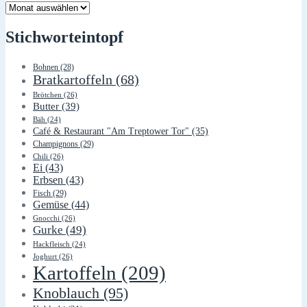
Lager
Stichworteintopf
Bohnen
(28)
Bratkartoffeln
(68)
Brötchen
(26)
Butter
(39)
Bäh
(24)
Café & Restaurant "Am Treptower Tor"
(35)
Champignons
(29)
Chili
(26)
Ei
(43)
Erbsen
(43)
Fisch
(29)
Gemüse
(44)
Gnocchi
(26)
Gurke
(49)
Hackfleisch
(24)
Joghurt
(26)
Kartoffeln
(209)
Knoblauch
(95)