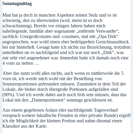
Sonntagmittag
Man hat ja doch in manchen Aspekten seinen Stolz und es ist
schwierig, den zu überwinden (weil, meist ist es doch
schwachsinnig). Bereits vor einigen Jahren haben mich
naheliegende, familiär aber sogenannte „entfernte Verwandte“,
sachlich: Ururgroßcousins und -cousinen, mal mit „Opa Dirk“
angesprochen, was wohl einen eher bedröppelten Gesichtsausdruck
bei mir hinterließ. Gesagt hatte ich nichts zur Bezeichnung, trotzdem
unterließen sie es nachfolgend und ich war nur noch „Dirk“, was
mir sehr viel angenehmer war. Immerhin hatte ich damals noch eine
4 vorn zu stehen …
Aber das nutzt wohl alles nichts, auch wenn es mittlerweile die 5
vorn ist, ich werde mich wohl mit der Bestellung von
Seniorenportionen anfreunden müssen. Zumindest in dem Teil der
Lokale, die bisher durch übergroße Portionen aufgefallen sind
(90%). Und ich werde dabei auch noch froh sein müssen, dass das
Lokal mit den „Damenportionen“ sonntags geschlossen ist.
Aus einem gegebenen Anlass (der nachfolgende Tagesverlauf
versprach weitere lukullische Freuden in eher privater Runde) ergriff
ich die Möglichkeit der kleinen Portion und nahm diesmal einen
Klassiker aus der Karte.