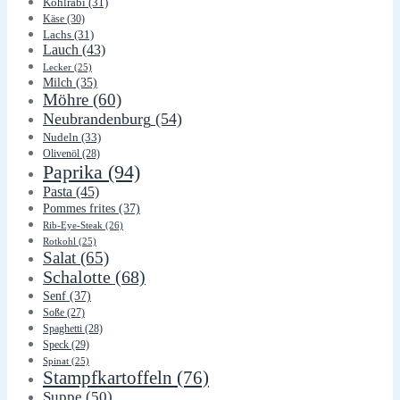
Kohlrabi
(31)
Käse
(30)
Lachs
(31)
Lauch
(43)
Lecker
(25)
Milch
(35)
Möhre
(60)
Neubrandenburg
(54)
Nudeln
(33)
Olivenöl
(28)
Paprika
(94)
Pasta
(45)
Pommes frites
(37)
Rib-Eye-Steak
(26)
Rotkohl
(25)
Salat
(65)
Schalotte
(68)
Senf
(37)
Soße
(27)
Spaghetti
(28)
Speck
(29)
Spinat
(25)
Stampfkartoffeln
(76)
Suppe
(50)