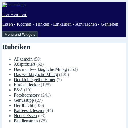
Zum
Inhalt
Der Herdnerd
springen
Essen • Kochen • Trinken • Einkaufen • Abwaschen • Genießen
Menü und Widgets
Rubriken
Allgemein
(50)
Ausprobiert
(62)
Das nichtwerktägliche Mittag
(253)
Das werktägliche Mittag
(125)
Der kleine gelbe Eimer
(7)
Einfach lecker
(128)
F&A
(19)
Fotokochstory
(241)
Genusstipp
(27)
Herdflucht
(100)
Kaffeesatzleserei
(44)
Neues Essen
(93)
Papillenstress
(78)