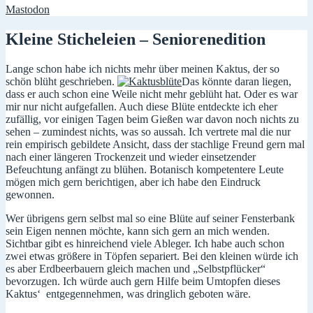
Mastodon
Kleine Sticheleien – Seniorenedition
Lange schon habe ich nichts mehr über meinen Kaktus, der so
schön blüht geschrieben.
Das könnte daran liegen,
dass er auch schon eine Weile nicht mehr geblüht hat. Oder es war
mir nur nicht aufgefallen. Auch diese Blüte entdeckte ich eher
zufällig, vor einigen Tagen beim Gießen war davon noch nichts zu
sehen – zumindest nichts, was so aussah. Ich vertrete mal die nur
rein empirisch gebildete Ansicht, dass der stachlige Freund gern mal
nach einer längeren Trockenzeit und wieder einsetzender
Befeuchtung anfängt zu blühen. Botanisch kompetentere Leute
mögen mich gern berichtigen, aber ich habe den Eindruck
gewonnen.
Wer übrigens gern selbst mal so eine Blüte auf seiner Fensterbank
sein Eigen nennen möchte, kann sich gern an mich wenden.
Sichtbar gibt es hinreichend viele Ableger. Ich habe auch schon
zwei etwas größere in Töpfen separiert. Bei den kleinen würde ich
es aber Erdbeerbauern gleich machen und „Selbstpflücker“
bevorzugen. Ich würde auch gern Hilfe beim Umtopfen dieses
Kaktus‘ entgegennehmen, was dringlich geboten wäre.