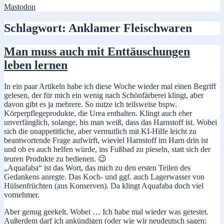
Mastodon
Schlagwort:
Anklamer Fleischwaren
Man muss auch mit Enttäuschungen
leben lernen
In ein paar Artikeln habe ich diese Woche wieder mal einen Begriff
gelesen, der für mich ein wenig nach Schönfärberei klingt, aber
davon gibt es ja mehrere. So nutze ich teilsweise bspw.
Körperpflegeprodukte, die Urea enthalten. Klingt auch eher
unverfänglich, solange, bis man weiß, dass das Harnstoff ist. Wobei
sich die unappetitliche, aber vermutlich mit KI-Hilfe leicht zu
beantwortende Frage aufwirft, wieviel Harnstoff im Harn drin ist
und ob es auch helfen würde, ins Fußbad zu pieseln, statt sich der
teuren Produkte zu bedienen. 😉
„Aquafaba“ ist das Wort, das mich zu den ersten Teilen des
Gedankens anregte. Das Koch- und ggf. auch Lagerwasser von
Hülsenfrüchten (aus Konserven). Da klingt Aquafaba doch viel
vornehmer.
Aber genug geekelt. Wobei … Ich habe mal wieder was getestet.
Außerdem darf ich ankündigen (oder wie wir neudeutsch sagen: