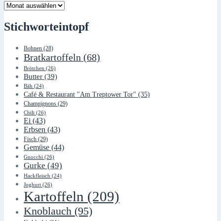
Lager
Stichworteintopf
Bohnen
(28)
Bratkartoffeln
(68)
Brötchen
(26)
Butter
(39)
Bäh
(24)
Café & Restaurant "Am Treptower Tor"
(35)
Champignons
(29)
Chili
(26)
Ei
(43)
Erbsen
(43)
Fisch
(29)
Gemüse
(44)
Gnocchi
(26)
Gurke
(49)
Hackfleisch
(24)
Joghurt
(26)
Kartoffeln
(209)
Knoblauch
(95)