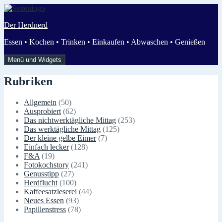
Zum
Inhalt
Der Herdnerd
springen
Essen • Kochen • Trinken • Einkaufen • Abwaschen • Genießen
Menü und Widgets
Rubriken
Allgemein
(50)
Ausprobiert
(62)
Das nichtwerktägliche Mittag
(253)
Das werktägliche Mittag
(125)
Der kleine gelbe Eimer
(7)
Einfach lecker
(128)
F&A
(19)
Fotokochstory
(241)
Genusstipp
(27)
Herdflucht
(100)
Kaffeesatzleserei
(44)
Neues Essen
(93)
Papillenstress
(78)