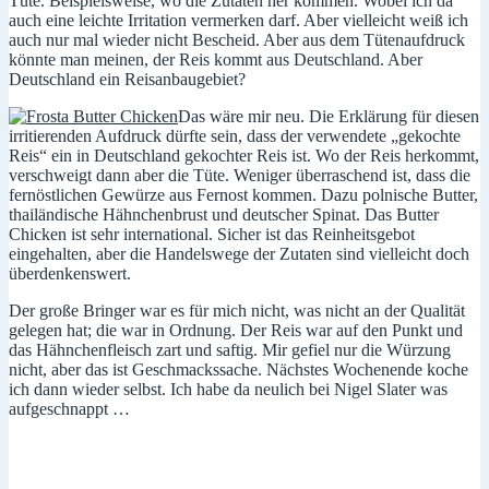
Tüte. Beispielsweise, wo die Zutaten her kommen. Wobei ich da
auch eine leichte Irritation vermerken darf. Aber vielleicht weiß ich
auch nur mal wieder nicht Bescheid. Aber aus dem Tütenaufdruck
könnte man meinen, der Reis kommt aus Deutschland. Aber
Deutschland ein Reisanbaugebiet?
Das wäre mir neu. Die Erklärung für diesen
irritierenden Aufdruck dürfte sein, dass der verwendete „gekochte
Reis“ ein in Deutschland gekochter Reis ist. Wo der Reis herkommt,
verschweigt dann aber die Tüte. Weniger überraschend ist, dass die
fernöstlichen Gewürze aus Fernost kommen. Dazu polnische Butter,
thailändische Hähnchenbrust und deutscher Spinat. Das Butter
Chicken ist sehr international. Sicher ist das Reinheitsgebot
eingehalten, aber die Handelswege der Zutaten sind vielleicht doch
überdenkenswert.
Der große Bringer war es für mich nicht, was nicht an der Qualität
gelegen hat; die war in Ordnung. Der Reis war auf den Punkt und
das Hähnchenfleisch zart und saftig. Mir gefiel nur die Würzung
nicht, aber das ist Geschmackssache. Nächstes Wochenende koche
ich dann wieder selbst. Ich habe da neulich bei Nigel Slater was
aufgeschnappt …