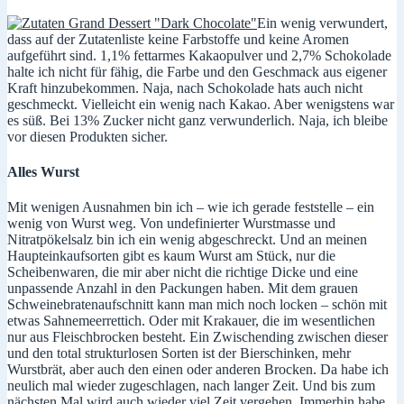
Ein wenig verwundert,
dass auf der Zutatenliste keine Farbstoffe und keine Aromen
aufgeführt sind. 1,1% fettarmes Kakaopulver und 2,7% Schokolade
halte ich nicht für fähig, die Farbe und den Geschmack aus eigener
Kraft hinzubekommen. Naja, nach Schokolade hats auch nicht
geschmeckt. Vielleicht ein wenig nach Kakao. Aber wenigstens war
es süß. Bei 13% Zucker nicht ganz verwunderlich. Naja, ich bleibe
vor diesen Produkten sicher.
Alles Wurst
Mit wenigen Ausnahmen bin ich – wie ich gerade feststelle – ein
wenig von Wurst weg. Von undefinierter Wurstmasse und
Nitratpökelsalz bin ich ein wenig abgeschreckt. Und an meinen
Haupteinkaufsorten gibt es kaum Wurst am Stück, nur die
Scheibenwaren, die mir aber nicht die richtige Dicke und eine
unpassende Anzahl in den Packungen haben. Mit dem grauen
Schweinebratenaufschnitt kann man mich noch locken – schön mit
etwas Sahnemeerrettich. Oder mit Krakauer, die im wesentlichen
nur aus Fleischbrocken besteht. Ein Zwischending zwischen dieser
und den total strukturlosen Sorten ist der Bierschinken, mehr
Wurstbrät, aber auch den einen oder anderen Brocken. Da habe ich
neulich mal wieder zugeschlagen, nach langer Zeit. Und bis zum
nächsten Mal wird auch wieder viel Zeit vergehen. Immerhin habe