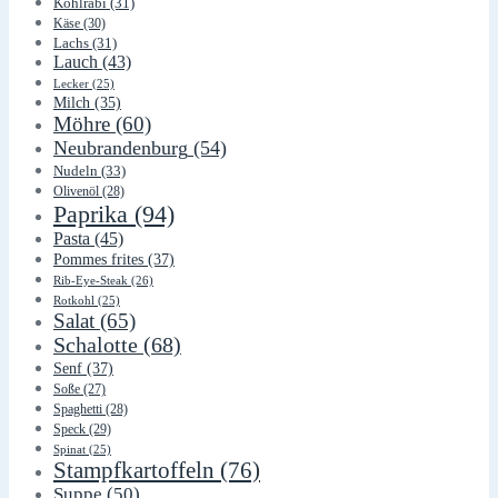
Kohlrabi
(31)
Käse
(30)
Lachs
(31)
Lauch
(43)
Lecker
(25)
Milch
(35)
Möhre
(60)
Neubrandenburg
(54)
Nudeln
(33)
Olivenöl
(28)
Paprika
(94)
Pasta
(45)
Pommes frites
(37)
Rib-Eye-Steak
(26)
Rotkohl
(25)
Salat
(65)
Schalotte
(68)
Senf
(37)
Soße
(27)
Spaghetti
(28)
Speck
(29)
Spinat
(25)
Stampfkartoffeln
(76)
Suppe
(50)