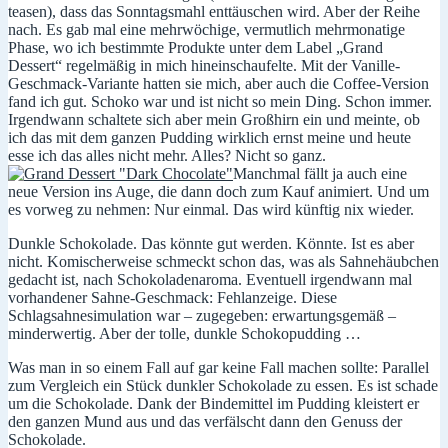
teasen), dass das Sonntagsmahl enttäuschen wird. Aber der Reihe
nach. Es gab mal eine mehrwöchige, vermutlich mehrmonatige
Phase, wo ich bestimmte Produkte unter dem Label „Grand
Dessert“ regelmäßig in mich hineinschaufelte. Mit der Vanille-
Geschmack-Variante hatten sie mich, aber auch die Coffee-Version
fand ich gut. Schoko war und ist nicht so mein Ding. Schon immer.
Irgendwann schaltete sich aber mein Großhirn ein und meinte, ob
ich das mit dem ganzen Pudding wirklich ernst meine und heute
esse ich das alles nicht mehr. Alles? Nicht so ganz.
Manchmal fällt ja auch eine
neue Version ins Auge, die dann doch zum Kauf animiert. Und um
es vorweg zu nehmen: Nur einmal. Das wird künftig nix wieder.
Dunkle Schokolade. Das könnte gut werden. Könnte. Ist es aber
nicht. Komischerweise schmeckt schon das, was als Sahnehäubchen
gedacht ist, nach Schokoladenaroma. Eventuell irgendwann mal
vorhandener Sahne-Geschmack: Fehlanzeige. Diese
Schlagsahnesimulation war – zugegeben: erwartungsgemäß –
minderwertig. Aber der tolle, dunkle Schokopudding …
Was man in so einem Fall auf gar keine Fall machen sollte: Parallel
zum Vergleich ein Stück dunkler Schokolade zu essen. Es ist schade
um die Schokolade. Dank der Bindemittel im Pudding kleistert er
den ganzen Mund aus und das verfälscht dann den Genuss der
Schokolade.