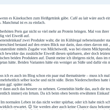
 wenn es Käsekuchen zum Heißgetränk gäbe. Café au lait wäre auch ein
n. Manchmal ist es zu einfach.
n überhöten Preis gar nicht so viel mehr an Protein bringen. Mal von ih
ig viel Eiweiß auf.
enendeinkauf zwei Produkte wahr, die im Kühlregal nebeneinander sta
erschied bestand auf den ersten Blick nur darin, dass eines davon mit 
. Zutatenliste mittels Zugabe von Milcheiweiß, was bei einem Milchpro
ich bewirkte das zusätzliche Eiweiß diesen spürbaren, aber doch letzte
schen beiden Produkten auf. Damit meine ich übrigens nicht, dass im no
g getan hätte. Beiden Varianten hätte ein weniger an Süße und dafür ei
s ich es auch im Blog schon ein paar mal thematisierte – muss ich mal w
mehrheitlich selber koche und nicht süße. Beim Niederschreiben hatte i
nn ggf. später mehr.
r dann auch das bessere zu nehmen. Gemeinhin hieße das, auch die teu
ntlich immer) ein Irrtum. Da ich beim oben bereits erwähnten Einkauf 
. Im normalen Leben ist das nicht weiter spürbar, oder ich habe mich 
 wirklich erwartet. 😉 Sie werden aber auch keine Chance dazu bekomme