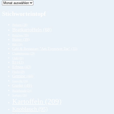
Lager
Stichworteintopf
Bohnen
(28)
Bratkartoffeln
(68)
Brötchen
(26)
Butter
(39)
Bäh
(24)
Café & Restaurant "Am Treptower Tor"
(35)
Champignons
(29)
Chili
(26)
Ei
(43)
Erbsen
(43)
Fisch
(29)
Gemüse
(44)
Gnocchi
(26)
Gurke
(49)
Hackfleisch
(24)
Joghurt
(26)
Kartoffeln
(209)
Knoblauch
(95)