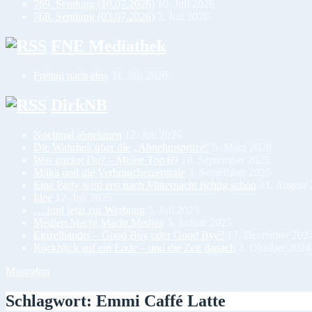
769. Sendung (10.07.2026)
10. Juli 2026
768. Sendung (03.07.2026)
3. Juli 2026
FNE Mediathek
Freitag nach eins
31. Juli 2026
DirkNB
Nochmal abnehmen
12. Juli 2026
Die Wahrheit über die „Abnehmspritze“
5. März 2026
Was guckst Du? – Meine Top 69
18. September 2025
Milka und die Verbraucherzentrale
3. September 2025
Eine Party wird erst nach Mitternacht richtig schön
31. August
Idee
12. Juli 2025
… und jetzt zur Werbung
5. Juli 2025
Medien.Macht Macht.Medien
5. Januar 2025
Einzelhandel – Good Buy oder Good Bye?
17. Dezember 202
Rückblick auf ein Ende – und die Zeit danach
2. Oktober 2024
Mastodon
Schlagwort:
Emmi Caffé Latte