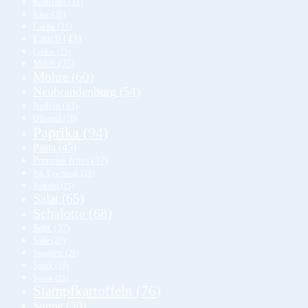
Kohlrabi
(31)
Käse
(30)
Lachs
(31)
Lauch
(43)
Lecker
(25)
Milch
(35)
Möhre
(60)
Neubrandenburg
(54)
Nudeln
(33)
Olivenöl
(28)
Paprika
(94)
Pasta
(45)
Pommes frites
(37)
Rib-Eye-Steak
(26)
Rotkohl
(25)
Salat
(65)
Schalotte
(68)
Senf
(37)
Soße
(27)
Spaghetti
(28)
Speck
(29)
Spinat
(25)
Stampfkartoffeln
(76)
Suppe
(50)