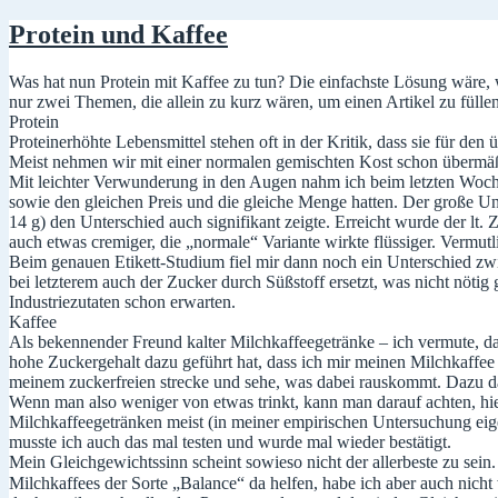
Protein und Kaffee
Was hat nun Protein mit Kaffee zu tun? Die einfachste Lösung wäre,
nur zwei Themen, die allein zu kurz wären, um einen Artikel zu fülle
Protein
Proteinerhöhte Lebensmittel stehen oft in der Kritik, dass sie für de
Meist nehmen wir mit einer normalen gemischten Kost schon übermäß
Mit leichter Verwunderung in den Augen nahm ich beim letzten Woch
sowie den gleichen Preis und die gleiche Menge hatten. Der große Unt
14 g) den Unterschied auch signifikant zeigte. Erreicht wurde der lt
auch etwas cremiger, die „normale“ Variante wirkte flüssiger. Vermutl
Beim genauen Etikett-Studium fiel mir dann noch ein Unterschied zwi
bei letzterem auch der Zucker durch Süßstoff ersetzt, was nicht nöti
Industriezutaten schon erwarten.
Kaffee
Als bekennender Freund kalter Milchkaffeegetränke – ich vermute, das
hohe Zuckergehalt dazu geführt hat, dass ich mir meinen Milchkaffee 
meinem zuckerfreien strecke und sehe, was dabei rauskommt. Dazu da
Wenn man also weniger von etwas trinkt, kann man darauf achten, hie
Milchkaffeegetränken meist (in meiner empirischen Untersuchung eige
musste ich auch das mal testen und wurde mal wieder bestätigt.
Mein Gleichgewichtssinn scheint sowieso nicht der allerbeste zu sein
Milchkaffees der Sorte „Balance“ da helfen, habe ich aber auch nicht