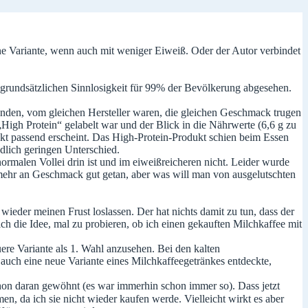
e Variante, wenn auch mit weniger Eiweiß. Oder der Autor verbindet
rer grundsätzlichen Sinnlosigkeit für 99% der Bevölkerung abgesehen.
nden, vom gleichen Hersteller waren, die gleichen Geschmack trugen
„High Protein“ gelabelt war und der Blick in die Nährwerte (6,6 g zu
dukt passend erscheint. Das High-Protein-Produkt schien beim Essen
ndlich geringen Unterschied.
rmalen Vollei drin ist und im eiweißreicheren nicht. Leider wurde
n mehr an Geschmack gut getan, aber was will man von ausgelutschten
ieder meinen Frust loslassen. Der hat nichts damit zu tun, dass der
ch die Idee, mal zu probieren, ob ich einen gekauften Milchkaffee mit
ere Variante als 1. Wahl anzusehen. Bei den kalten
auch eine neue Variante eines Milchkaffeegetränkes entdeckte,
schon daran gewöhnt (es war immerhin schon immer so). Dass jetzt
n, da ich sie nicht wieder kaufen werde. Vielleicht wirkt es aber