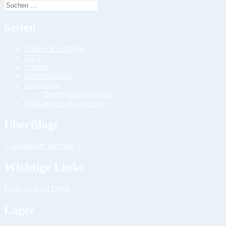
Suchen
nach:
Seiten
Andere Kochblogs
EiTV
Friends
Herdfluchtziele
Impressum
Datenschutzerklärung
Kulinarische Nachrichten
UberBlogr
<
UberBlogr Webring
>
Wichtige Links
Keep Android Open
Lager