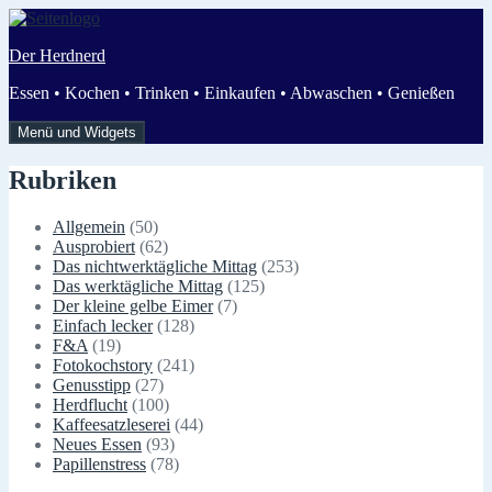
Zum
Inhalt
Der Herdnerd
springen
Essen • Kochen • Trinken • Einkaufen • Abwaschen • Genießen
Menü und Widgets
Rubriken
Allgemein
(50)
Ausprobiert
(62)
Das nichtwerktägliche Mittag
(253)
Das werktägliche Mittag
(125)
Der kleine gelbe Eimer
(7)
Einfach lecker
(128)
F&A
(19)
Fotokochstory
(241)
Genusstipp
(27)
Herdflucht
(100)
Kaffeesatzleserei
(44)
Neues Essen
(93)
Papillenstress
(78)