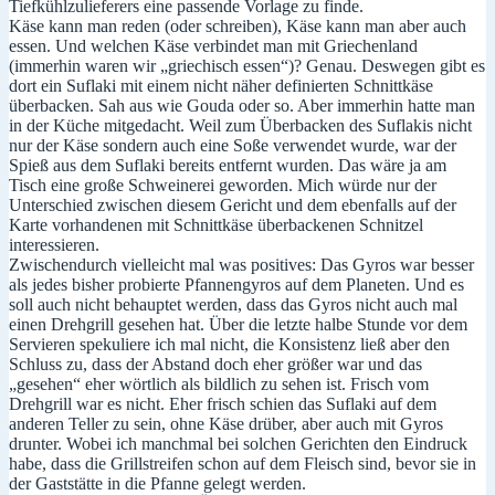
Tiefkühlzulieferers eine passende Vorlage zu finde.
Käse kann man reden (oder schreiben), Käse kann man aber auch
essen. Und welchen Käse verbindet man mit Griechenland
(immerhin waren wir „griechisch essen“)? Genau. Deswegen gibt es
dort ein Suflaki mit einem nicht näher definierten Schnittkäse
überbacken. Sah aus wie Gouda oder so. Aber immerhin hatte man
in der Küche mitgedacht. Weil zum Überbacken des Suflakis nicht
nur der Käse sondern auch eine Soße verwendet wurde, war der
Spieß aus dem Suflaki bereits entfernt wurden. Das wäre ja am
Tisch eine große Schweinerei geworden. Mich würde nur der
Unterschied zwischen diesem Gericht und dem ebenfalls auf der
Karte vorhandenen mit Schnittkäse überbackenen Schnitzel
interessieren.
Zwischendurch vielleicht mal was positives: Das Gyros war besser
als jedes bisher probierte Pfannengyros auf dem Planeten. Und es
soll auch nicht behauptet werden, dass das Gyros nicht auch mal
einen Drehgrill gesehen hat. Über die letzte halbe Stunde vor dem
Servieren spekuliere ich mal nicht, die Konsistenz ließ aber den
Schluss zu, dass der Abstand doch eher größer war und das
„gesehen“ eher wörtlich als bildlich zu sehen ist. Frisch vom
Drehgrill war es nicht. Eher frisch schien das Suflaki auf dem
anderen Teller zu sein, ohne Käse drüber, aber auch mit Gyros
drunter. Wobei ich manchmal bei solchen Gerichten den Eindruck
habe, dass die Grillstreifen schon auf dem Fleisch sind, bevor sie in
der Gaststätte in die Pfanne gelegt werden.