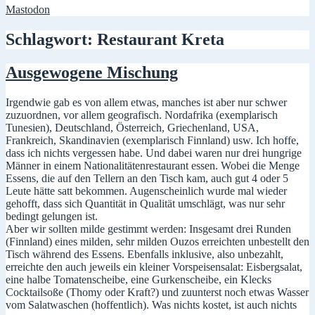
Mastodon
Schlagwort:
Restaurant Kreta
Ausgewogene Mischung
Irgendwie gab es von allem etwas, manches ist aber nur schwer
zuzuordnen, vor allem geografisch. Nordafrika (exemplarisch
Tunesien), Deutschland, Österreich, Griechenland, USA,
Frankreich, Skandinavien (exemplarisch Finnland) usw. Ich hoffe,
dass ich nichts vergessen habe. Und dabei waren nur drei hungrige
Männer in einem Nationalitätenrestaurant essen. Wobei die Menge
Essens, die auf den Tellern an den Tisch kam, auch gut 4 oder 5
Leute hätte satt bekommen. Augenscheinlich wurde mal wieder
gehofft, dass sich Quantität in Qualität umschlägt, was nur sehr
bedingt gelungen ist.
Aber wir sollten milde gestimmt werden: Insgesamt drei Runden
(Finnland) eines milden, sehr milden Ouzos erreichten unbestellt den
Tisch während des Essens. Ebenfalls inklusive, also unbezahlt,
erreichte den auch jeweils ein kleiner Vorspeisensalat: Eisbergsalat,
eine halbe Tomatenscheibe, eine Gurkenscheibe, ein Klecks
Cocktailsoße (Thomy oder Kraft?) und zuunterst noch etwas Wasser
vom Salatwaschen (hoffentlich). Was nichts kostet, ist auch nichts