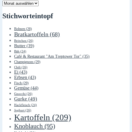
Lager
Stichworteintopf
Bohnen
(28)
Bratkartoffeln
(68)
Brötchen
(26)
Butter
(39)
Bäh
(24)
Café & Restaurant "Am Treptower Tor"
(35)
Champignons
(29)
Chili
(26)
Ei
(43)
Erbsen
(43)
Fisch
(29)
Gemüse
(44)
Gnocchi
(26)
Gurke
(49)
Hackfleisch
(24)
Joghurt
(26)
Kartoffeln
(209)
Knoblauch
(95)