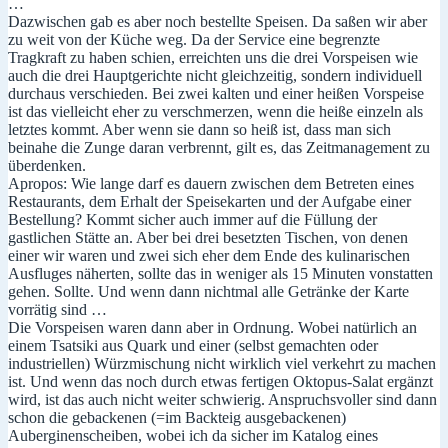
…
Dazwischen gab es aber noch bestellte Speisen. Da saßen wir aber
zu weit von der Küche weg. Da der Service eine begrenzte
Tragkraft zu haben schien, erreichten uns die drei Vorspeisen wie
auch die drei Hauptgerichte nicht gleichzeitig, sondern individuell
durchaus verschieden. Bei zwei kalten und einer heißen Vorspeise
ist das vielleicht eher zu verschmerzen, wenn die heiße einzeln als
letztes kommt. Aber wenn sie dann so heiß ist, dass man sich
beinahe die Zunge daran verbrennt, gilt es, das Zeitmanagement zu
überdenken.
Apropos: Wie lange darf es dauern zwischen dem Betreten eines
Restaurants, dem Erhalt der Speisekarten und der Aufgabe einer
Bestellung? Kommt sicher auch immer auf die Füllung der
gastlichen Stätte an. Aber bei drei besetzten Tischen, von denen
einer wir waren und zwei sich eher dem Ende des kulinarischen
Ausfluges näherten, sollte das in weniger als 15 Minuten vonstatten
gehen. Sollte. Und wenn dann nichtmal alle Getränke der Karte
vorrätig sind …
Die Vorspeisen waren dann aber in Ordnung. Wobei natürlich an
einem Tsatsiki aus Quark und einer (selbst gemachten oder
industriellen) Würzmischung nicht wirklich viel verkehrt zu machen
ist. Und wenn das noch durch etwas fertigen Oktopus-Salat ergänzt
wird, ist das auch nicht weiter schwierig. Anspruchsvoller sind dann
schon die gebackenen (=im Backteig ausgebackenen)
Auberginenscheiben, wobei ich da sicher im Katalog eines