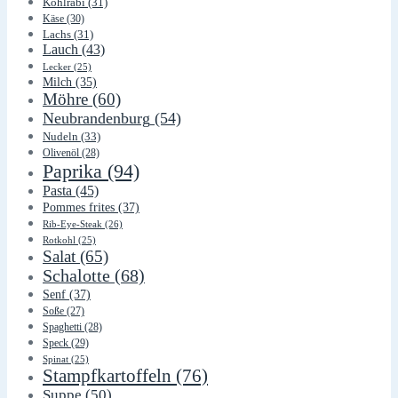
Kohlrabi
(31)
Käse
(30)
Lachs
(31)
Lauch
(43)
Lecker
(25)
Milch
(35)
Möhre
(60)
Neubrandenburg
(54)
Nudeln
(33)
Olivenöl
(28)
Paprika
(94)
Pasta
(45)
Pommes frites
(37)
Rib-Eye-Steak
(26)
Rotkohl
(25)
Salat
(65)
Schalotte
(68)
Senf
(37)
Soße
(27)
Spaghetti
(28)
Speck
(29)
Spinat
(25)
Stampfkartoffeln
(76)
Suppe
(50)