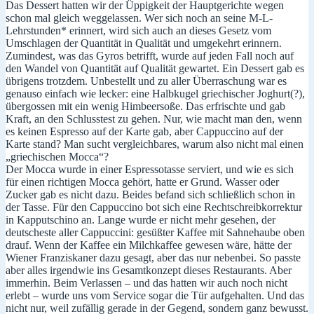
Das Dessert hatten wir der Üppigkeit der Hauptgerichte wegen
schon mal gleich weggelassen. Wer sich noch an seine M-L-
Lehrstunden* erinnert, wird sich auch an dieses Gesetz vom
Umschlagen der Quantität in Qualität und umgekehrt erinnern.
Zumindest, was das Gyros betrifft, wurde auf jeden Fall noch auf
den Wandel von Quantität auf Qualität gewartet. Ein Dessert gab es
übrigens trotzdem. Unbestellt und zu aller Überraschung war es
genauso einfach wie lecker: eine Halbkugel griechischer Joghurt(?),
übergossen mit ein wenig Himbeersoße. Das erfrischte und gab
Kraft, an den Schlusstest zu gehen. Nur, wie macht man den, wenn
es keinen Espresso auf der Karte gab, aber Cappuccino auf der
Karte stand? Man sucht vergleichbares, warum also nicht mal einen
„griechischen Mocca“?
Der Mocca wurde in einer Espressotasse serviert, und wie es sich
für einen richtigen Mocca gehört, hatte er Grund. Wasser oder
Zucker gab es nicht dazu. Beides befand sich schließlich schon in
der Tasse. Für den Cappuccino bot sich eine Rechtschreibkorrektur
in Kapputschino an. Lange wurde er nicht mehr gesehen, der
deutscheste aller Cappuccini: gesüßter Kaffee mit Sahnehaube oben
drauf. Wenn der Kaffee ein Milchkaffee gewesen wäre, hätte der
Wiener Franziskaner dazu gesagt, aber das nur nebenbei. So passte
aber alles irgendwie ins Gesamtkonzept dieses Restaurants. Aber
immerhin. Beim Verlassen – und das hatten wir auch noch nicht
erlebt – wurde uns vom Service sogar die Tür aufgehalten. Und das
nicht nur, weil zufällig gerade in der Gegend, sondern ganz bewusst.