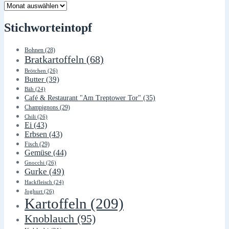
Lager
Stichworteintopf
Bohnen
(28)
Bratkartoffeln
(68)
Brötchen
(26)
Butter
(39)
Bäh
(24)
Café & Restaurant "Am Treptower Tor"
(35)
Champignons
(29)
Chili
(26)
Ei
(43)
Erbsen
(43)
Fisch
(29)
Gemüse
(44)
Gnocchi
(26)
Gurke
(49)
Hackfleisch
(24)
Joghurt
(26)
Kartoffeln
(209)
Knoblauch
(95)