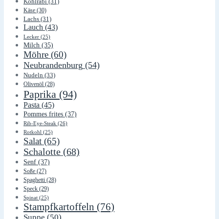
Kohlrabi
(31)
Käse
(30)
Lachs
(31)
Lauch
(43)
Lecker
(25)
Milch
(35)
Möhre
(60)
Neubrandenburg
(54)
Nudeln
(33)
Olivenöl
(28)
Paprika
(94)
Pasta
(45)
Pommes frites
(37)
Rib-Eye-Steak
(26)
Rotkohl
(25)
Salat
(65)
Schalotte
(68)
Senf
(37)
Soße
(27)
Spaghetti
(28)
Speck
(29)
Spinat
(25)
Stampfkartoffeln
(76)
Suppe
(50)