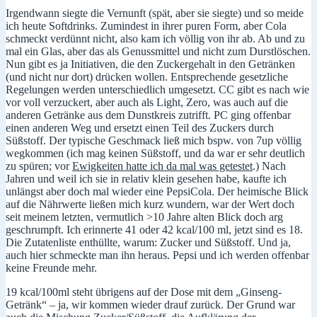
Irgendwann siegte die Vernunft (spät, aber sie siegte) und so meide
ich heute Softdrinks. Zumindest in ihrer puren Form, aber Cola
schmeckt verdünnt nicht, also kam ich völlig von ihr ab. Ab und zu
mal ein Glas, aber das als Genussmittel und nicht zum Durstlöschen.
Nun gibt es ja Initiativen, die den Zuckergehalt in den Getränken
(und nicht nur dort) drücken wollen. Entsprechende gesetzliche
Regelungen werden unterschiedlich umgesetzt. CC gibt es nach wie
vor voll verzuckert, aber auch als Light, Zero, was auch auf die
anderen Getränke aus dem Dunstkreis zutrifft. PC ging offenbar
einen anderen Weg und ersetzt einen Teil des Zuckers durch
Süßstoff. Der typische Geschmack ließ mich bspw. von 7up völlig
wegkommen (ich mag keinen Süßstoff, und da war er sehr deutlich
zu spüren; vor
Ewigkeiten hatte ich da mal was getestet
.) Nach
Jahren und weil ich sie in relativ klein gesehen habe, kaufte ich
unlängst aber doch mal wieder eine PepsiCola. Der heimische Blick
auf die Nährwerte ließen mich kurz wundern, war der Wert doch
seit meinem letzten, vermutlich >10 Jahre alten Blick doch arg
geschrumpft. Ich erinnerte 41 oder 42 kcal/100 ml, jetzt sind es 18.
Die Zutatenliste enthüllte, warum: Zucker und Süßstoff. Und ja,
auch hier schmeckte man ihn heraus. Pepsi und ich werden offenbar
keine Freunde mehr.
19 kcal/100ml steht übrigens auf der Dose mit dem „Ginseng-
Getränk“ – ja, wir kommen wieder drauf zurück. Der Grund war