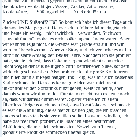
(Nullenanzahl mehrfach geprüft) im Getränk enthalten. Ansonsten
die üblichen Verdächtigen: Wasser, Zucker, Zitronensäure,
Kohlensäure, …, Süßungsmittel, …, Zuckerkulör, u.a.
Zucker UND Süßstoff? Hä? So komisch habe ich dieser Tage auch
ein zweites Mal geguckt. Da war ich in frühere Jahre eingetaucht
und heute ein wenig – nicht wirklich – verwundert. Stichwort
„Jugendsünden“, wobei es recht späte Jugendsünden waren. Aber
wir kannten es ja nicht, die Grenze war gerade erst auf und wir
wurden überschwemmt. Aber zur Story und ich versuche es mal in
kurz und starte Anfang der 1990er Jahre. Nachdem ich sie probiert
hatte, stellte ich fest, dass Coke mir irgendwie nicht schmeckte.
Nicht wegen der (aus heutiger Sicht) übertriebenen Süße, sondern
wirklich geschmacklich. Also probierte ich die große Konkurrenz
und blieb dann auf Pepsi hängen. Inkl. 7up, was mir auch besser als
Sprite schmeckte. Dass das keine gute Idee war, mich recht
unkontrolliert den Softdrinks hinzugeben, weiß ich heute, aber
damals waren wir dumm. Ich fürchte, mir sieht man es heute noch
an, dass wir damals dumm waren. Später stellte ich zu allem
Überfluss übrigens auch noch fest, dass CocaCola doch schmeckt;
es war die Abfüllung, die es hier zu kaufen gab, die ein bisschen
anders schmeckte als sie vermutlich sollte. Es waren wirklich, ich
habe das mehrfach probiert, die Flaschen eines bestimmten
Abfüllortes, die mir nicht schmeckten. Soweit zum Thema,
globalisierte Produkte schmecken überall gleich.