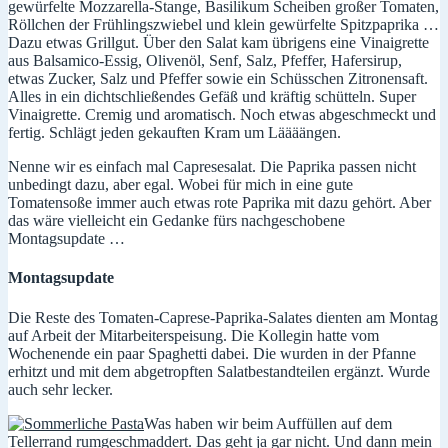
gewürfelte Mozzarella-Stange, Basilikum Scheiben großer Tomaten,
Röllchen der Frühlingszwiebel und klein gewürfelte Spitzpaprika …
Dazu etwas Grillgut. Über den Salat kam übrigens eine Vinaigrette
aus Balsamico-Essig, Olivenöl, Senf, Salz, Pfeffer, Hafersirup,
etwas Zucker, Salz und Pfeffer sowie ein Schüsschen Zitronensaft.
Alles in ein dichtschließendes Gefäß und kräftig schütteln. Super
Vinaigrette. Cremig und aromatisch. Noch etwas abgeschmeckt und
fertig. Schlägt jeden gekauften Kram um Läääängen.
Nenne wir es einfach mal Capresesalat. Die Paprika passen nicht
unbedingt dazu, aber egal. Wobei für mich in eine gute
Tomatensoße immer auch etwas rote Paprika mit dazu gehört. Aber
das wäre vielleicht ein Gedanke fürs nachgeschobene
Montagsupdate …
Montagsupdate
Die Reste des Tomaten-Caprese-Paprika-Salates dienten am Montag
auf Arbeit der Mitarbeiterspeisung. Die Kollegin hatte vom
Wochenende ein paar Spaghetti dabei. Die wurden in der Pfanne
erhitzt und mit dem abgetropften Salatbestandteilen ergänzt. Wurde
auch sehr lecker.
Was haben wir beim Auffüllen auf dem
Tellerrand rumgeschmaddert. Das geht ja gar nicht. Und dann mein