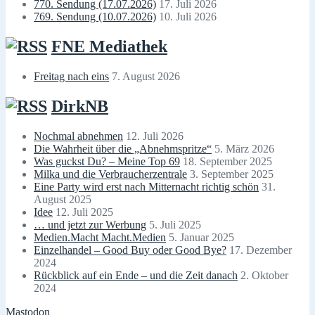
770. Sendung (17.07.2026)
17. Juli 2026
769. Sendung (10.07.2026)
10. Juli 2026
FNE Mediathek
Freitag nach eins
7. August 2026
DirkNB
Nochmal abnehmen
12. Juli 2026
Die Wahrheit über die „Abnehmspritze“
5. März 2026
Was guckst Du? – Meine Top 69
18. September 2025
Milka und die Verbraucherzentrale
3. September 2025
Eine Party wird erst nach Mitternacht richtig schön
31.
August 2025
Idee
12. Juli 2025
… und jetzt zur Werbung
5. Juli 2025
Medien.Macht Macht.Medien
5. Januar 2025
Einzelhandel – Good Buy oder Good Bye?
17. Dezember
2024
Rückblick auf ein Ende – und die Zeit danach
2. Oktober
2024
Mastodon