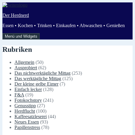
Zum
Inhalt
Der Herdnerd
springen
Essen • Kochen • Trinken • Einkaufen • Abwaschen • Genießen
Menü und Widgets
Rubriken
Allgemein
(50)
Ausprobiert
(62)
Das nichtwerktägliche Mittag
(253)
Das werktägliche Mittag
(125)
Der kleine gelbe Eimer
(7)
Einfach lecker
(128)
F&A
(19)
Fotokochstory
(241)
Genusstipp
(27)
Herdflucht
(100)
Kaffeesatzleserei
(44)
Neues Essen
(93)
Papillenstress
(78)