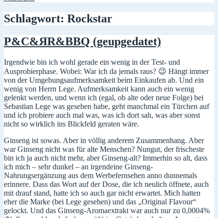
Schlagwort:
Rockstar
P&C&ЯR&BBQ (geupgedatet)
Irgendwie bin ich wohl gerade ein wenig in der Test- und
Ausprobierphase. Wobei: War ich da jemals raus? 😉 Hängt immer
von der Umgebungsaufmerksamkeit beim Einkaufen ab. Und ein
wenig von Herrn Lege. Aufmerksamkeit kann auch ein wenig
gelenkt werden, und wenn ich (egal, ob alte oder neue Folge) bei
Sebastian Lege was gesehen habe, geht manchmal ein Türchen auf
und ich probiere auch mal was, was ich dort sah, was aber sonst
nicht so wirklich ins Blickfeld geraten wäre.
Ginseng ist sowas. Aber in völlig anderem Zusammenhang. Aber
war Ginseng nicht was für alte Menschen? Nungut, der frischeste
bin ich ja auch nicht mehr, aber Ginseng-alt? Immerhin so alt, dass
ich mich – sehr dunkel – an irgendeine Ginseng-
Nahrungsergänzung aus dem Werbefernsehen anno dunnemals
erinnere. Dass das Wort auf der Dose, die ich neulich öffnete, auch
mit drauf stand, hatte ich so auch gar nicht erwartet. Mich hatten
eher die Marke (bei Lege gesehen) und das „Original Flavour“
gelockt. Und das Ginseng-Aromaextrakt war auch nur zu 0,0004%