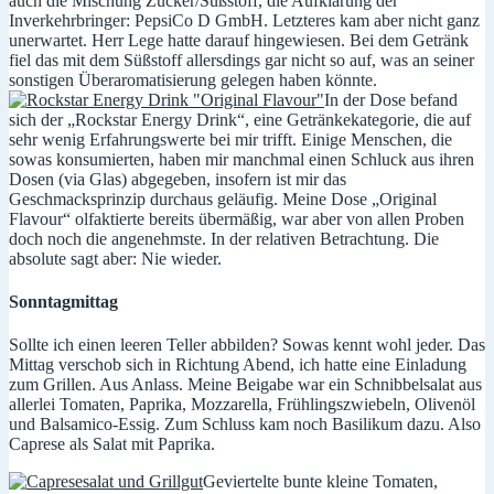
auch die Mischung Zucker/Süßstoff, die Aufklärung der
Inverkehrbringer: PepsiCo D GmbH. Letzteres kam aber nicht ganz
unerwartet. Herr Lege hatte darauf hingewiesen. Bei dem Getränk
fiel das mit dem Süßstoff allersdings gar nicht so auf, was an seiner
sonstigen Überaromatisierung gelegen haben könnte.
In der Dose befand
sich der „Rockstar Energy Drink“, eine Getränkekategorie, die auf
sehr wenig Erfahrungswerte bei mir trifft. Einige Menschen, die
sowas konsumierten, haben mir manchmal einen Schluck aus ihren
Dosen (via Glas) abgegeben, insofern ist mir das
Geschmacksprinzip durchaus geläufig. Meine Dose „Original
Flavour“ olfaktierte bereits übermäßig, war aber von allen Proben
doch noch die angenehmste. In der relativen Betrachtung. Die
absolute sagt aber: Nie wieder.
Sonntagmittag
Sollte ich einen leeren Teller abbilden? Sowas kennt wohl jeder. Das
Mittag verschob sich in Richtung Abend, ich hatte eine Einladung
zum Grillen. Aus Anlass. Meine Beigabe war ein Schnibbelsalat aus
allerlei Tomaten, Paprika, Mozzarella, Frühlingszwiebeln, Olivenöl
und Balsamico-Essig. Zum Schluss kam noch Basilikum dazu. Also
Caprese als Salat mit Paprika.
Geviertelte bunte kleine Tomaten,