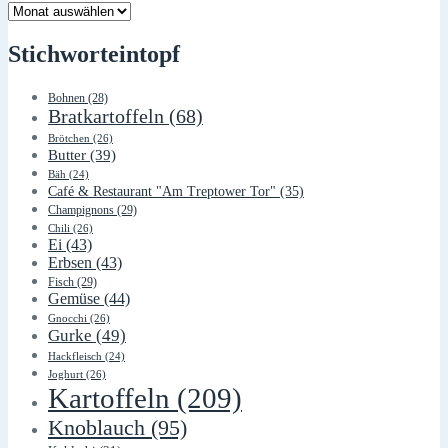
Lager
Stichworteintopf
Bohnen
(28)
Bratkartoffeln
(68)
Brötchen
(26)
Butter
(39)
Bäh
(24)
Café & Restaurant "Am Treptower Tor"
(35)
Champignons
(29)
Chili
(26)
Ei
(43)
Erbsen
(43)
Fisch
(29)
Gemüse
(44)
Gnocchi
(26)
Gurke
(49)
Hackfleisch
(24)
Joghurt
(26)
Kartoffeln
(209)
Knoblauch
(95)