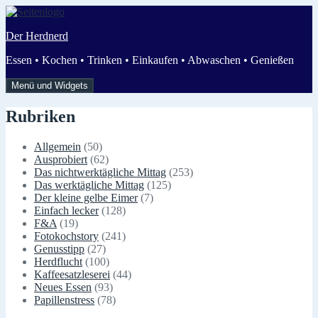
Zum
Inhalt
Der Herdnerd
springen
Essen • Kochen • Trinken • Einkaufen • Abwaschen • Genießen
Menü und Widgets
Rubriken
Allgemein
(50)
Ausprobiert
(62)
Das nichtwerktägliche Mittag
(253)
Das werktägliche Mittag
(125)
Der kleine gelbe Eimer
(7)
Einfach lecker
(128)
F&A
(19)
Fotokochstory
(241)
Genusstipp
(27)
Herdflucht
(100)
Kaffeesatzleserei
(44)
Neues Essen
(93)
Papillenstress
(78)