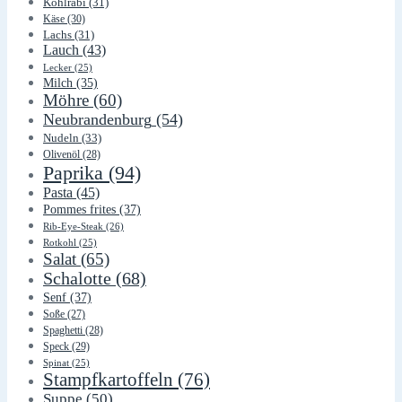
Kohlrabi
(31)
Käse
(30)
Lachs
(31)
Lauch
(43)
Lecker
(25)
Milch
(35)
Möhre
(60)
Neubrandenburg
(54)
Nudeln
(33)
Olivenöl
(28)
Paprika
(94)
Pasta
(45)
Pommes frites
(37)
Rib-Eye-Steak
(26)
Rotkohl
(25)
Salat
(65)
Schalotte
(68)
Senf
(37)
Soße
(27)
Spaghetti
(28)
Speck
(29)
Spinat
(25)
Stampfkartoffeln
(76)
Suppe
(50)