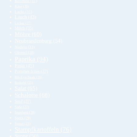
Kohlrabi
(31)
Käse
(30)
Lachs
(31)
Lauch
(43)
Lecker
(25)
Milch
(35)
Möhre
(60)
Neubrandenburg
(54)
Nudeln
(33)
Olivenöl
(28)
Paprika
(94)
Pasta
(45)
Pommes frites
(37)
Rib-Eye-Steak
(26)
Rotkohl
(25)
Salat
(65)
Schalotte
(68)
Senf
(37)
Soße
(27)
Spaghetti
(28)
Speck
(29)
Spinat
(25)
Stampfkartoffeln
(76)
Suppe
(50)