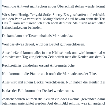
Wenn die Antwort nicht schon in der Überschrift stehen würde, könnte
Wir sehen: Honig, Teriyaki-Soße, Sherry-Essig, scharfen und edelsüße
und den Paprika vermischt. Maßgeblichen Anteil bekam dann die Teriy
Das Öl kam schlussendlich auch noch darunter. Stellt sich anschließend
Hähnchenkeulen befanden:
Da kam dann der Tasseninhalt als Marinade dazu.
Weil das etwas dauert, wird der Beutel gut verschlossen.
Anschließend kommt alles in den Kühlschrank und wird immer mal w
Am nächsten Tag zur gleichen Zeit befreit man die Keulen aus dem Beu
Rechtzeitiges Umdrehen erspart Anbrenngerüche.
Nun kommt in die Pfanne auch noch die Marinade aus der Tüte.
Alles wird mit einem Deckel verschlossen. Nun haben die Keulen Ze
Ist das der Fall, kommt der Deckel wieder runter.
Zwischendurch wurden die Keulen ein oder zweimal gewendet, damit 
Jetzt kann angerichtet werden. Auf dem Bild seht ihr, was ich angeric