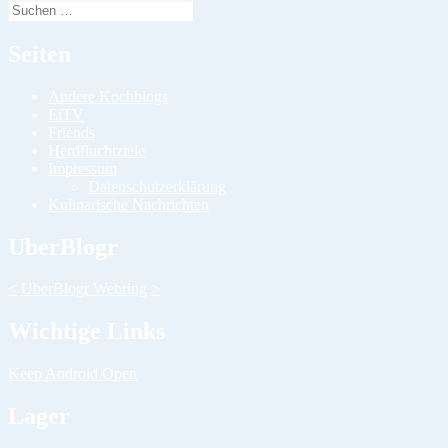
Suchen
nach:
Seiten
Andere Kochblogs
EiTV
Friends
Herdfluchtziele
Impressum
Datenschutzerklärung
Kulinarische Nachrichten
UberBlogr
<
UberBlogr Webring
>
Wichtige Links
Keep Android Open
Lager