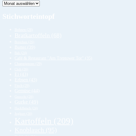
Lager
Stichworteintopf
Bohnen
(28)
Bratkartoffeln
(68)
Brötchen
(26)
Butter
(39)
Bäh
(24)
Café & Restaurant "Am Treptower Tor"
(35)
Champignons
(29)
Chili
(26)
Ei
(43)
Erbsen
(43)
Fisch
(29)
Gemüse
(44)
Gnocchi
(26)
Gurke
(49)
Hackfleisch
(24)
Joghurt
(26)
Kartoffeln
(209)
Knoblauch
(95)