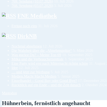
769. Sendung (10.07.2026)
10. Juli 2026
768. Sendung (03.07.2026)
3. Juli 2026
FNE Mediathek
Freitag nach eins
31. Juli 2026
DirkNB
Nochmal abnehmen
12. Juli 2026
Die Wahrheit über die „Abnehmspritze“
5. März 2026
Was guckst Du? – Meine Top 69
18. September 2025
Milka und die Verbraucherzentrale
3. September 2025
Eine Party wird erst nach Mitternacht richtig schön
31. August
Idee
12. Juli 2025
… und jetzt zur Werbung
5. Juli 2025
Medien.Macht Macht.Medien
5. Januar 2025
Einzelhandel – Good Buy oder Good Bye?
17. Dezember 202
Rückblick auf ein Ende – und die Zeit danach
2. Oktober 2024
Mastodon
Hühnerbein, fernöstlich angehaucht