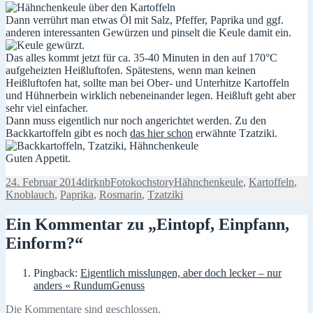
Dann verrührt man etwas Öl mit Salz, Pfeffer, Paprika und ggf.
anderen interessanten Gewürzen und pinselt die Keule damit ein.
Das alles kommt jetzt für ca. 35-40 Minuten in den auf 170°C
aufgeheizten Heißluftofen. Spätestens, wenn man keinen
Heißluftofen hat, sollte man bei Ober- und Unterhitze Kartoffeln
und Hühnerbein wirklich nebeneinander legen. Heißluft geht aber
sehr viel einfacher.
Dann muss eigentlich nur noch angerichtet werden. Zu den
Backkartoffeln gibt es noch
das hier schon
erwähnte Tzatziki.
Guten Appetit.
Veröffentlicht
Autor
Kategorien
Schlagwörter
24. Februar 2014
dirknb
Fotokochstory
Hähnchenkeule
,
Kartoffeln
,
am
Knoblauch
,
Paprika
,
Rosmarin
,
Tzatziki
Ein Kommentar zu „Eintopf, Einpfann,
Einform?“
Pingback:
Eigentlich misslungen, aber doch lecker – nur
anders « RundumGenuss
Die Kommentare sind geschlossen.