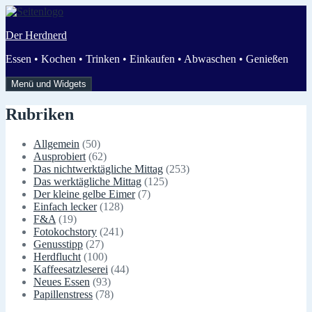
Zum
Inhalt
Der Herdnerd
springen
Essen • Kochen • Trinken • Einkaufen • Abwaschen • Genießen
Menü und Widgets
Rubriken
Allgemein
(50)
Ausprobiert
(62)
Das nichtwerktägliche Mittag
(253)
Das werktägliche Mittag
(125)
Der kleine gelbe Eimer
(7)
Einfach lecker
(128)
F&A
(19)
Fotokochstory
(241)
Genusstipp
(27)
Herdflucht
(100)
Kaffeesatzleserei
(44)
Neues Essen
(93)
Papillenstress
(78)