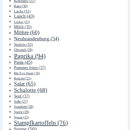
Kohlrabi
(31)
Käse
(30)
Lachs
(31)
Lauch
(43)
Lecker
(25)
Milch
(35)
Möhre
(60)
Neubrandenburg
(54)
Nudeln
(33)
Olivenöl
(28)
Paprika
(94)
Pasta
(45)
Pommes frites
(37)
Rib-Eye-Steak
(26)
Rotkohl
(25)
Salat
(65)
Schalotte
(68)
Senf
(37)
Soße
(27)
Spaghetti
(28)
Speck
(29)
Spinat
(25)
Stampfkartoffeln
(76)
Suppe
(50)