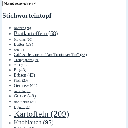
Lager
Stichworteintopf
Bohnen
(28)
Bratkartoffeln
(68)
Brötchen
(26)
Butter
(39)
Bäh
(24)
Café & Restaurant "Am Treptower Tor"
(35)
Champignons
(29)
Chili
(26)
Ei
(43)
Erbsen
(43)
Fisch
(29)
Gemüse
(44)
Gnocchi
(26)
Gurke
(49)
Hackfleisch
(24)
Joghurt
(26)
Kartoffeln
(209)
Knoblauch
(95)