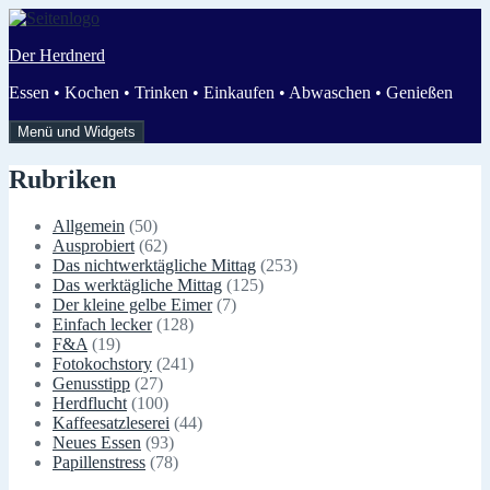
Zum
Inhalt
Der Herdnerd
springen
Essen • Kochen • Trinken • Einkaufen • Abwaschen • Genießen
Menü und Widgets
Rubriken
Allgemein
(50)
Ausprobiert
(62)
Das nichtwerktägliche Mittag
(253)
Das werktägliche Mittag
(125)
Der kleine gelbe Eimer
(7)
Einfach lecker
(128)
F&A
(19)
Fotokochstory
(241)
Genusstipp
(27)
Herdflucht
(100)
Kaffeesatzleserei
(44)
Neues Essen
(93)
Papillenstress
(78)