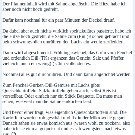
Der Pfanneninhalt wird mit Sahne abgelöscht. Die Hitze habe ich
aber noch nicht hoch gedreht.
Dafür kam nochmal für ein paar Minuten der Deckel drauf.
Da dabei aber auch nichts wirklich spektakuläres passierte, habe ich
die Hitze hoch gedreht, die Sahne zum (Ein-)Kochen gebracht und
beim schwungvollen umrühren den Lachs ein wenig zerfleddert.
Dann wird abgeschmeckt. Frühlingszwiebel, das Grün vom Fenchel
und ordentlich Dill (TK) ergänzen das Gericht. Salz und Pfeffer,
vielleicht auch ein wenig(!) Chili vollenden es.
Nochmal alles gut durchrühren. Und dann kann angerichtet werden.
Zum Fenchel-Gurken-Dill-Gemüse mit Lachs gibts
Quetschkartoffeln. Salzkartoffeln gehen auch, selbst Reis ist
vorstellbar. Oder einfach nur ein Stück Baguette. Da muss man
sehen, wie weit man die Sahne einkochen lässt.
Und bevor einer fragt, was eigentlich Quetschkartoffeln sind: Die
Kartoffeln wurden roh geschält und fix in der Mikrowelle gegart.
Danach sahen sie etwas komisch aus (waren wohl zu trocken), also
habe ich sie einmal gequetscht und es sah wenigstens nach etwas
aus. 😉