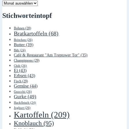
Lager
Stichworteintopf
Bohnen
(28)
Bratkartoffeln
(68)
Brötchen
(26)
Butter
(39)
Bäh
(24)
Café & Restaurant "Am Treptower Tor"
(35)
Champignons
(29)
Chili
(26)
Ei
(43)
Erbsen
(43)
Fisch
(29)
Gemüse
(44)
Gnocchi
(26)
Gurke
(49)
Hackfleisch
(24)
Joghurt
(26)
Kartoffeln
(209)
Knoblauch
(95)