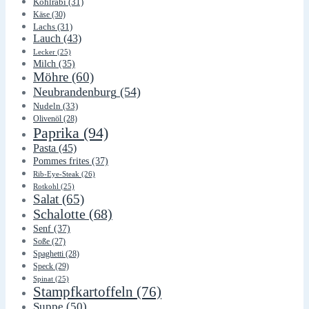
Kohlrabi
(31)
Käse
(30)
Lachs
(31)
Lauch
(43)
Lecker
(25)
Milch
(35)
Möhre
(60)
Neubrandenburg
(54)
Nudeln
(33)
Olivenöl
(28)
Paprika
(94)
Pasta
(45)
Pommes frites
(37)
Rib-Eye-Steak
(26)
Rotkohl
(25)
Salat
(65)
Schalotte
(68)
Senf
(37)
Soße
(27)
Spaghetti
(28)
Speck
(29)
Spinat
(25)
Stampfkartoffeln
(76)
Suppe
(50)