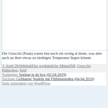
Die Gnocchi (Pasta) waren fast noch ein wenig al dente, was aber
auch an ihrer etwas zu niedrigen Temperatur liegen könnte.
Veröffentlicht
Autor
Kategorien
Schlagwörter
3. April 2019
dirknb
Das werktägliche Mittag
Dill
,
Gnocchi
,
am
Hähnchen
,
Senf
Beitragsnavigation
Vorheriger
Vorheriger
Speinat in da box (02.04.2019)
Nächster
Beitrag:
Nächster
Geblatene Nudeln mit Flühlingslollen (04.04.2019)
Beitrag:
Stolz präsentiert von WordPress