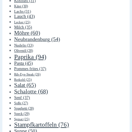
Kohlrabi
(31)
Käse
(30)
Lachs
(31)
Lauch
(43)
Lecker
(25)
Milch
(35)
Möhre
(60)
Neubrandenburg
(54)
Nudeln
(33)
Olivenöl
(28)
Paprika
(94)
Pasta
(45)
Pommes frites
(37)
Rib-Eye-Steak
(26)
Rotkohl
(25)
Salat
(65)
Schalotte
(68)
Senf
(37)
Soße
(27)
Spaghetti
(28)
Speck
(29)
Spinat
(25)
Stampfkartoffeln
(76)
Suppe
(50)