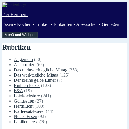
Zum
Inhalt
Der Herdnerd
springen
Essen • Kochen • Trinken • Einkaufen • Abwaschen • Genießen
Menü und Widgets
Rubriken
Allgemein
(50)
Ausprobiert
(62)
Das nichtwerktägliche Mittag
(253)
Das werktägliche Mittag
(125)
Der kleine gelbe Eimer
(7)
Einfach lecker
(128)
F&A
(19)
Fotokochstory
(241)
Genusstipp
(27)
Herdflucht
(100)
Kaffeesatzleserei
(44)
Neues Essen
(93)
Papillenstress
(78)