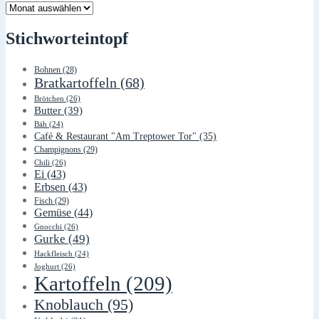
Lager
Stichworteintopf
Bohnen
(28)
Bratkartoffeln
(68)
Brötchen
(26)
Butter
(39)
Bäh
(24)
Café & Restaurant "Am Treptower Tor"
(35)
Champignons
(29)
Chili
(26)
Ei
(43)
Erbsen
(43)
Fisch
(29)
Gemüse
(44)
Gnocchi
(26)
Gurke
(49)
Hackfleisch
(24)
Joghurt
(26)
Kartoffeln
(209)
Knoblauch
(95)