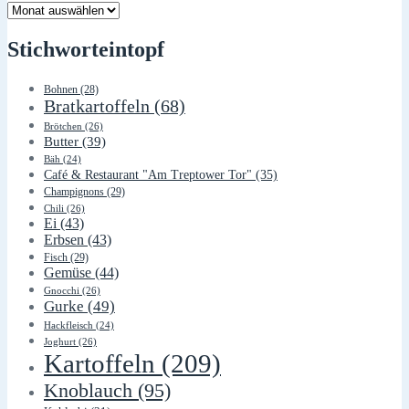
Lager
Stichworteintopf
Bohnen
(28)
Bratkartoffeln
(68)
Brötchen
(26)
Butter
(39)
Bäh
(24)
Café & Restaurant "Am Treptower Tor"
(35)
Champignons
(29)
Chili
(26)
Ei
(43)
Erbsen
(43)
Fisch
(29)
Gemüse
(44)
Gnocchi
(26)
Gurke
(49)
Hackfleisch
(24)
Joghurt
(26)
Kartoffeln
(209)
Knoblauch
(95)