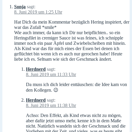
Sonja
sagt:
8. Juni 2019 um 1:25 Uhr
Hat Dich da mein Kommentar bezüglich Hering inspiriert, der
war das Zufall *smile*
Wie auch immer, da kann ich Dir nur beipflichten.. so ein
Heringsfilet in cremiger Sauce ist was feines, ich schnipple
immer noch ein paar Äpfel und Zwiebelscheiben mit hinein.
Als Kind war das für mich eines der Essen bei denen ich
geflüchtet bin wenn ich es auch nur gerochen habe! Heute
liebe ich es. Seltsam wie sich der Geschmack ändert.
Herdnerd
sagt:
8. Juni 2019 um 11:33 Uhr
Da muss ich dich leider enttäuschen: die Idee kam von
den Kollegen. 😉
Herdnerd
sagt:
8. Juni 2019 um 11:38 Uhr
Achso: Den Effekt, als Kind etwas nicht zu mögen,
aber dafür jetzt umso mehr, kenne ich in dem Maße
nicht. Natürlich wandeln sich der Geschmack und die
Vorlieben mit der Zeit, und vieles, was es heute gibt,