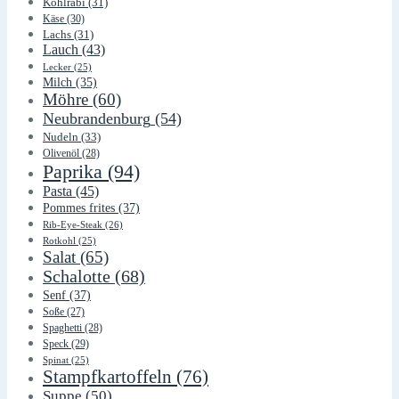
Kohlrabi
(31)
Käse
(30)
Lachs
(31)
Lauch
(43)
Lecker
(25)
Milch
(35)
Möhre
(60)
Neubrandenburg
(54)
Nudeln
(33)
Olivenöl
(28)
Paprika
(94)
Pasta
(45)
Pommes frites
(37)
Rib-Eye-Steak
(26)
Rotkohl
(25)
Salat
(65)
Schalotte
(68)
Senf
(37)
Soße
(27)
Spaghetti
(28)
Speck
(29)
Spinat
(25)
Stampfkartoffeln
(76)
Suppe
(50)