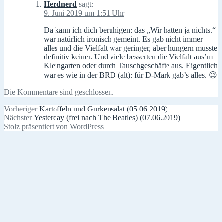
Herdnerd
sagt:
9. Juni 2019 um 1:51 Uhr
Da kann ich dich beruhigen: das „Wir hatten ja nichts.“
war natürlich ironisch gemeint. Es gab nicht immer
alles und die Vielfalt war geringer, aber hungern musste
definitiv keiner. Und viele besserten die Vielfalt aus’m
Kleingarten oder durch Tauschgeschäfte aus. Eigentlich
war es wie in der BRD (alt): für D-Mark gab’s alles. 😉
Die Kommentare sind geschlossen.
Beitragsnavigation
Vorheriger
Vorheriger
Kartoffeln und Gurkensalat (05.06.2019)
Nächster
Beitrag:
Nächster
Yesterday (frei nach The Beatles) (07.06.2019)
Beitrag:
Stolz präsentiert von WordPress