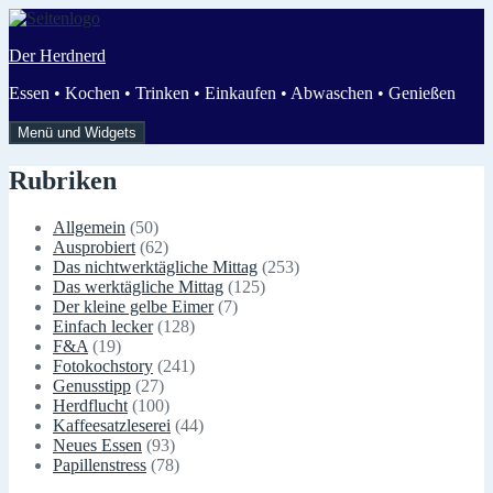
Zum
Inhalt
Der Herdnerd
springen
Essen • Kochen • Trinken • Einkaufen • Abwaschen • Genießen
Menü und Widgets
Rubriken
Allgemein
(50)
Ausprobiert
(62)
Das nichtwerktägliche Mittag
(253)
Das werktägliche Mittag
(125)
Der kleine gelbe Eimer
(7)
Einfach lecker
(128)
F&A
(19)
Fotokochstory
(241)
Genusstipp
(27)
Herdflucht
(100)
Kaffeesatzleserei
(44)
Neues Essen
(93)
Papillenstress
(78)