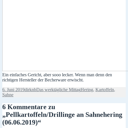
Ein einfaches Gericht, aber sooo lecker. Wenn man denn den
richtigen Hersteller der Becherware erwischt.
Veröffentlicht
Autor
Kategorien
Schlagwörter
6. Juni 2019
dirknb
Das werktägliche Mittag
Hering
,
Kartoffeln
,
am
Sahne
6 Kommentare zu
„Pellkartoffeln/Drillinge an Sahnehering
(06.06.2019)“