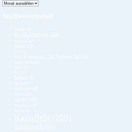
Lager
Stichworteintopf
Bohnen
(28)
Bratkartoffeln
(68)
Brötchen
(26)
Butter
(39)
Bäh
(24)
Café & Restaurant "Am Treptower Tor"
(35)
Champignons
(29)
Chili
(26)
Ei
(43)
Erbsen
(43)
Fisch
(29)
Gemüse
(44)
Gnocchi
(26)
Gurke
(49)
Hackfleisch
(24)
Joghurt
(26)
Kartoffeln
(209)
Knoblauch
(95)