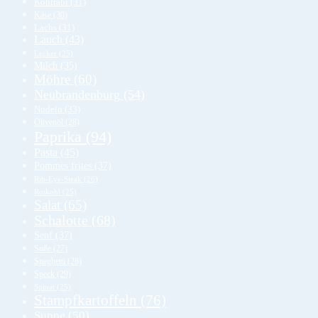
Kohlrabi
(31)
Käse
(30)
Lachs
(31)
Lauch
(43)
Lecker
(25)
Milch
(35)
Möhre
(60)
Neubrandenburg
(54)
Nudeln
(33)
Olivenöl
(28)
Paprika
(94)
Pasta
(45)
Pommes frites
(37)
Rib-Eye-Steak
(26)
Rotkohl
(25)
Salat
(65)
Schalotte
(68)
Senf
(37)
Soße
(27)
Spaghetti
(28)
Speck
(29)
Spinat
(25)
Stampfkartoffeln
(76)
Suppe
(50)