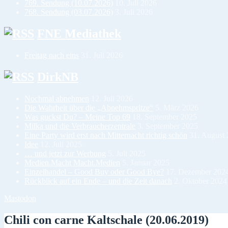
769. Sendung (10.07.2026)
10. Juli 2026
768. Sendung (03.07.2026)
3. Juli 2026
FNE Mediathek
Freitag nach eins
31. Juli 2026
DirkNB
Nochmal abnehmen
12. Juli 2026
Die Wahrheit über die „Abnehmspritze“
5. März 2026
Was guckst Du? – Meine Top 69
18. September 2025
Milka und die Verbraucherzentrale
3. September 2025
Eine Party wird erst nach Mitternacht richtig schön
31. August
Idee
12. Juli 2025
… und jetzt zur Werbung
5. Juli 2025
Medien.Macht Macht.Medien
5. Januar 2025
Einzelhandel – Good Buy oder Good Bye?
17. Dezember 202
Rückblick auf ein Ende – und die Zeit danach
2. Oktober 2024
Mastodon
Chili con carne Kaltschale (20.06.2019)