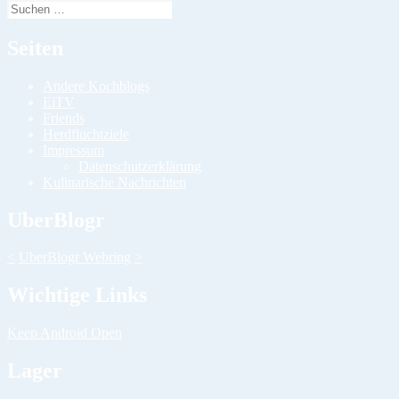
Suchen
nach:
Seiten
Andere Kochblogs
EiTV
Friends
Herdfluchtziele
Impressum
Datenschutzerklärung
Kulinarische Nachrichten
UberBlogr
<
UberBlogr Webring
>
Wichtige Links
Keep Android Open
Lager