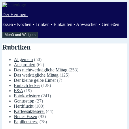
Zum
Inhalt
Der Herdnerd
springen
Essen • Kochen • Trinken • Einkaufen • Abwaschen • Genießen
Menü und Widgets
Rubriken
Allgemein
(50)
Ausprobiert
(62)
Das nichtwerktägliche Mittag
(253)
Das werktägliche Mittag
(125)
Der kleine gelbe Eimer
(7)
Einfach lecker
(128)
F&A
(19)
Fotokochstory
(241)
Genusstipp
(27)
Herdflucht
(100)
Kaffeesatzleserei
(44)
Neues Essen
(93)
Papillenstress
(78)