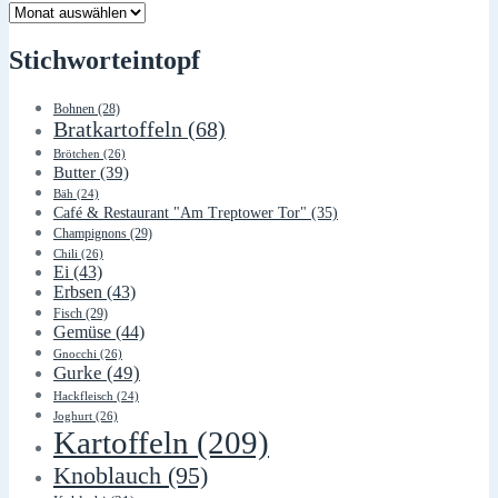
Lager
Stichworteintopf
Bohnen
(28)
Bratkartoffeln
(68)
Brötchen
(26)
Butter
(39)
Bäh
(24)
Café & Restaurant "Am Treptower Tor"
(35)
Champignons
(29)
Chili
(26)
Ei
(43)
Erbsen
(43)
Fisch
(29)
Gemüse
(44)
Gnocchi
(26)
Gurke
(49)
Hackfleisch
(24)
Joghurt
(26)
Kartoffeln
(209)
Knoblauch
(95)