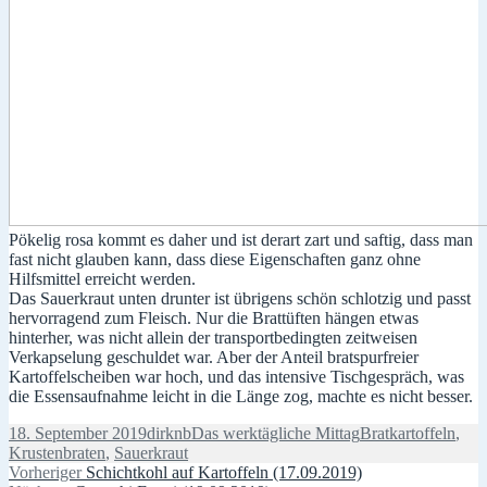
Pökelig rosa kommt es daher und ist derart zart und saftig, dass man
fast nicht glauben kann, dass diese Eigenschaften ganz ohne
Hilfsmittel erreicht werden.
Das Sauerkraut unten drunter ist übrigens schön schlotzig und passt
hervorragend zum Fleisch. Nur die Brattüften hängen etwas
hinterher, was nicht allein der transportbedingten zeitweisen
Verkapselung geschuldet war. Aber der Anteil bratspurfreier
Kartoffelscheiben war hoch, und das intensive Tischgespräch, was
die Essensaufnahme leicht in die Länge zog, machte es nicht besser.
Veröffentlicht
Autor
Kategorien
Schlagwörter
18. September 2019
dirknb
Das werktägliche Mittag
Bratkartoffeln
,
am
Krustenbraten
,
Sauerkraut
Beitragsnavigation
Vorheriger
Vorheriger
Schichtkohl auf Kartoffeln (17.09.2019)