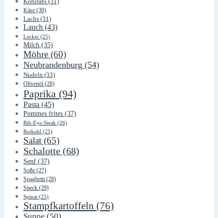
Kohlrabi
(31)
Käse
(30)
Lachs
(31)
Lauch
(43)
Lecker
(25)
Milch
(35)
Möhre
(60)
Neubrandenburg
(54)
Nudeln
(33)
Olivenöl
(28)
Paprika
(94)
Pasta
(45)
Pommes frites
(37)
Rib-Eye-Steak
(26)
Rotkohl
(25)
Salat
(65)
Schalotte
(68)
Senf
(37)
Soße
(27)
Spaghetti
(28)
Speck
(29)
Spinat
(25)
Stampfkartoffeln
(76)
Suppe
(50)