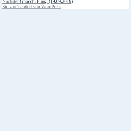
Nächster
Beitrag:
Nächster
Gnocchi Fungi (19.09.2019)
Beitrag:
Stolz präsentiert von WordPress