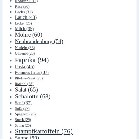
Kohlrabi
(31)
Käse
(30)
Lachs
(31)
Lauch
(43)
Lecker
(25)
Milch
(35)
Möhre
(60)
Neubrandenburg
(54)
Nudeln
(33)
Olivenöl
(28)
Paprika
(94)
Pasta
(45)
Pommes frites
(37)
Rib-Eye-Steak
(26)
Rotkohl
(25)
Salat
(65)
Schalotte
(68)
Senf
(37)
Soße
(27)
Spaghetti
(28)
Speck
(29)
Spinat
(25)
Stampfkartoffeln
(76)
Suppe
(50)