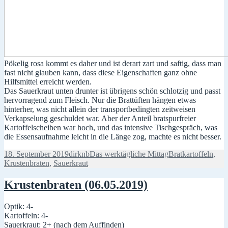
Pökelig rosa kommt es daher und ist derart zart und saftig, dass man
fast nicht glauben kann, dass diese Eigenschaften ganz ohne
Hilfsmittel erreicht werden.
Das Sauerkraut unten drunter ist übrigens schön schlotzig und passt
hervorragend zum Fleisch. Nur die Brattüften hängen etwas
hinterher, was nicht allein der transportbedingten zeitweisen
Verkapselung geschuldet war. Aber der Anteil bratspurfreier
Kartoffelscheiben war hoch, und das intensive Tischgespräch, was
die Essensaufnahme leicht in die Länge zog, machte es nicht besser.
Veröffentlicht
Autor
Kategorien
Schlagwörter
18. September 2019
dirknb
Das werktägliche Mittag
Bratkartoffeln
,
am
Krustenbraten
,
Sauerkraut
Krustenbraten (06.05.2019)
Optik: 4-
Kartoffeln: 4-
Sauerkraut: 2+ (nach dem Auffinden)