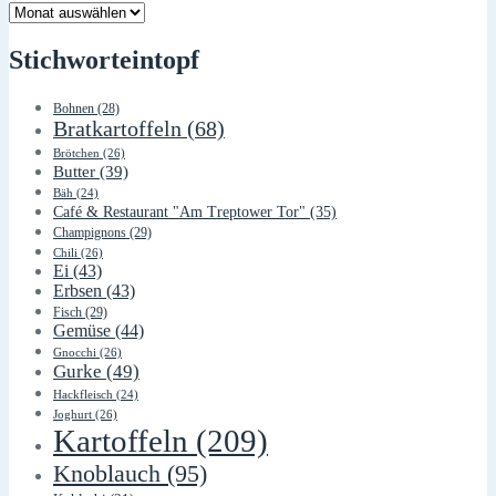
Lager
Stichworteintopf
Bohnen
(28)
Bratkartoffeln
(68)
Brötchen
(26)
Butter
(39)
Bäh
(24)
Café & Restaurant "Am Treptower Tor"
(35)
Champignons
(29)
Chili
(26)
Ei
(43)
Erbsen
(43)
Fisch
(29)
Gemüse
(44)
Gnocchi
(26)
Gurke
(49)
Hackfleisch
(24)
Joghurt
(26)
Kartoffeln
(209)
Knoblauch
(95)