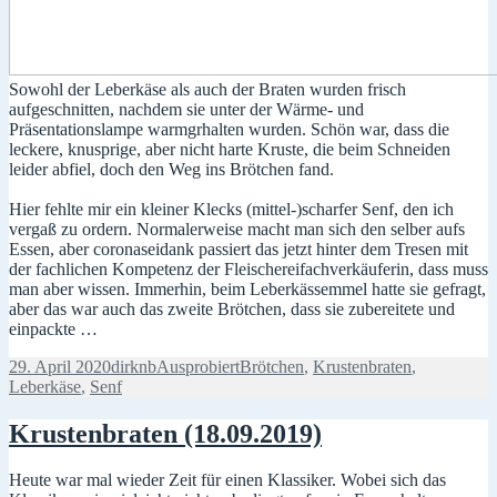
Sowohl der Leberkäse als auch der Braten wurden frisch
aufgeschnitten, nachdem sie unter der Wärme- und
Präsentationslampe warmgrhalten wurden. Schön war, dass die
leckere, knusprige, aber nicht harte Kruste, die beim Schneiden
leider abfiel, doch den Weg ins Brötchen fand.
Hier fehlte mir ein kleiner Klecks (mittel-)scharfer Senf, den ich
vergaß zu ordern. Normalerweise macht man sich den selber aufs
Essen, aber coronaseidank passiert das jetzt hinter dem Tresen mit
der fachlichen Kompetenz der Fleischereifachverkäuferin, dass muss
man aber wissen. Immerhin, beim Leberkässemmel hatte sie gefragt,
aber das war auch das zweite Brötchen, dass sie zubereitete und
einpackte …
Veröffentlicht
Autor
Kategorien
Schlagwörter
29. April 2020
dirknb
Ausprobiert
Brötchen
,
Krustenbraten
,
am
Leberkäse
,
Senf
Krustenbraten (18.09.2019)
Heute war mal wieder Zeit für einen Klassiker. Wobei sich das