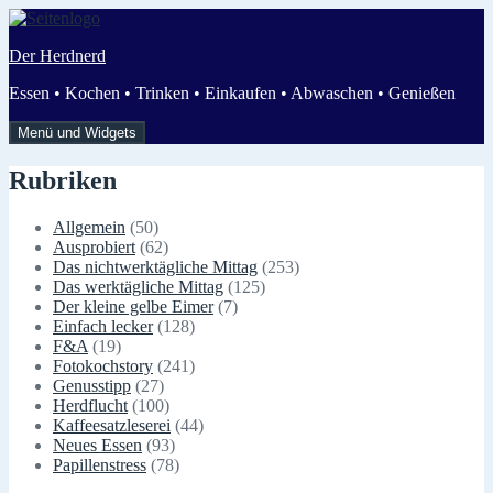
Zum
Inhalt
Der Herdnerd
springen
Essen • Kochen • Trinken • Einkaufen • Abwaschen • Genießen
Menü und Widgets
Rubriken
Allgemein
(50)
Ausprobiert
(62)
Das nichtwerktägliche Mittag
(253)
Das werktägliche Mittag
(125)
Der kleine gelbe Eimer
(7)
Einfach lecker
(128)
F&A
(19)
Fotokochstory
(241)
Genusstipp
(27)
Herdflucht
(100)
Kaffeesatzleserei
(44)
Neues Essen
(93)
Papillenstress
(78)