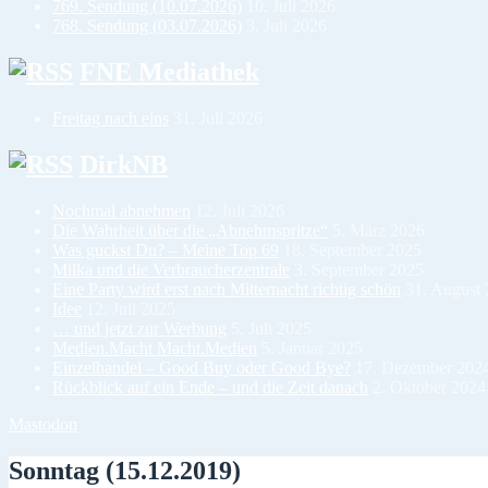
769. Sendung (10.07.2026)
10. Juli 2026
768. Sendung (03.07.2026)
3. Juli 2026
FNE Mediathek
Freitag nach eins
31. Juli 2026
DirkNB
Nochmal abnehmen
12. Juli 2026
Die Wahrheit über die „Abnehmspritze“
5. März 2026
Was guckst Du? – Meine Top 69
18. September 2025
Milka und die Verbraucherzentrale
3. September 2025
Eine Party wird erst nach Mitternacht richtig schön
31. August
Idee
12. Juli 2025
… und jetzt zur Werbung
5. Juli 2025
Medien.Macht Macht.Medien
5. Januar 2025
Einzelhandel – Good Buy oder Good Bye?
17. Dezember 202
Rückblick auf ein Ende – und die Zeit danach
2. Oktober 2024
Mastodon
Sonntag (15.12.2019)