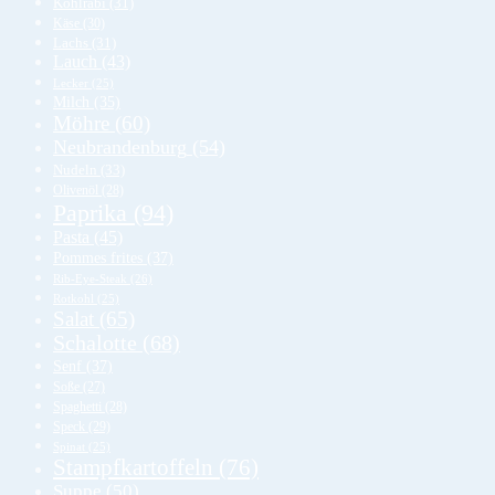
Kohlrabi
(31)
Käse
(30)
Lachs
(31)
Lauch
(43)
Lecker
(25)
Milch
(35)
Möhre
(60)
Neubrandenburg
(54)
Nudeln
(33)
Olivenöl
(28)
Paprika
(94)
Pasta
(45)
Pommes frites
(37)
Rib-Eye-Steak
(26)
Rotkohl
(25)
Salat
(65)
Schalotte
(68)
Senf
(37)
Soße
(27)
Spaghetti
(28)
Speck
(29)
Spinat
(25)
Stampfkartoffeln
(76)
Suppe
(50)