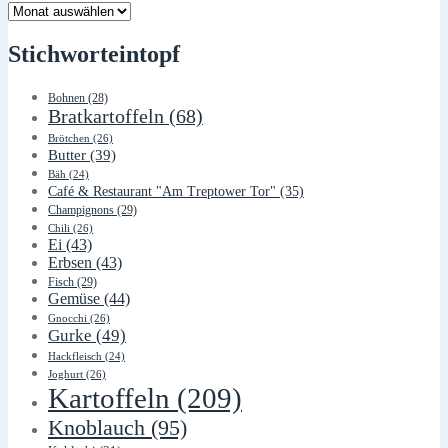
Lager
Stichworteintopf
Bohnen
(28)
Bratkartoffeln
(68)
Brötchen
(26)
Butter
(39)
Bäh
(24)
Café & Restaurant "Am Treptower Tor"
(35)
Champignons
(29)
Chili
(26)
Ei
(43)
Erbsen
(43)
Fisch
(29)
Gemüse
(44)
Gnocchi
(26)
Gurke
(49)
Hackfleisch
(24)
Joghurt
(26)
Kartoffeln
(209)
Knoblauch
(95)