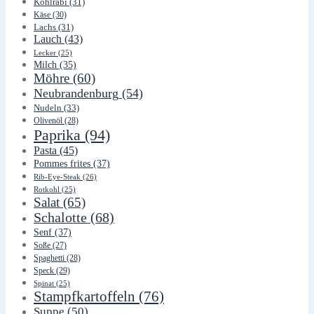
Kohlrabi
(31)
Käse
(30)
Lachs
(31)
Lauch
(43)
Lecker
(25)
Milch
(35)
Möhre
(60)
Neubrandenburg
(54)
Nudeln
(33)
Olivenöl
(28)
Paprika
(94)
Pasta
(45)
Pommes frites
(37)
Rib-Eye-Steak
(26)
Rotkohl
(25)
Salat
(65)
Schalotte
(68)
Senf
(37)
Soße
(27)
Spaghetti
(28)
Speck
(29)
Spinat
(25)
Stampfkartoffeln
(76)
Suppe
(50)