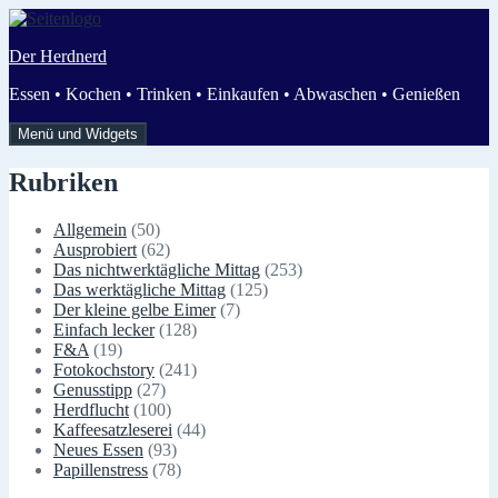
Zum
Inhalt
Der Herdnerd
springen
Essen • Kochen • Trinken • Einkaufen • Abwaschen • Genießen
Menü und Widgets
Rubriken
Allgemein
(50)
Ausprobiert
(62)
Das nichtwerktägliche Mittag
(253)
Das werktägliche Mittag
(125)
Der kleine gelbe Eimer
(7)
Einfach lecker
(128)
F&A
(19)
Fotokochstory
(241)
Genusstipp
(27)
Herdflucht
(100)
Kaffeesatzleserei
(44)
Neues Essen
(93)
Papillenstress
(78)