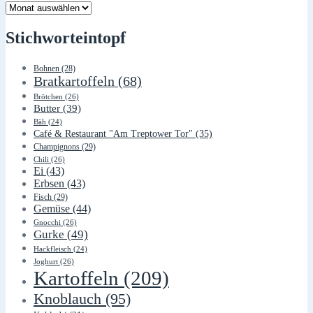
Lager
Stichworteintopf
Bohnen
(28)
Bratkartoffeln
(68)
Brötchen
(26)
Butter
(39)
Bäh
(24)
Café & Restaurant "Am Treptower Tor"
(35)
Champignons
(29)
Chili
(26)
Ei
(43)
Erbsen
(43)
Fisch
(29)
Gemüse
(44)
Gnocchi
(26)
Gurke
(49)
Hackfleisch
(24)
Joghurt
(26)
Kartoffeln
(209)
Knoblauch
(95)