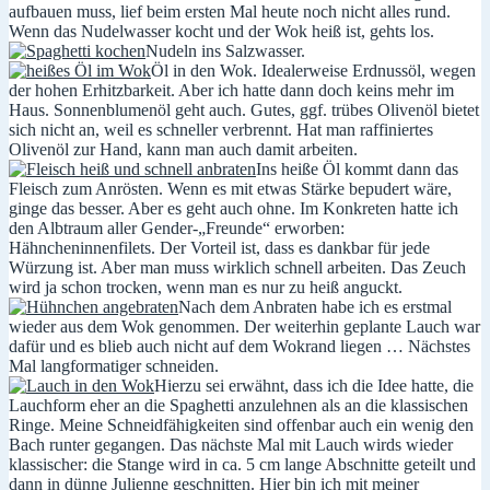
aufbauen muss, lief beim ersten Mal heute noch nicht alles rund.
Wenn das Nudelwasser kocht und der Wok heiß ist, gehts los.
Nudeln ins Salzwasser.
Öl in den Wok. Idealerweise Erdnussöl, wegen
der hohen Erhitzbarkeit. Aber ich hatte dann doch keins mehr im
Haus. Sonnenblumenöl geht auch. Gutes, ggf. trübes Olivenöl bietet
sich nicht an, weil es schneller verbrennt. Hat man raffiniertes
Olivenöl zur Hand, kann man auch damit arbeiten.
Ins heiße Öl kommt dann das
Fleisch zum Anrösten. Wenn es mit etwas Stärke bepudert wäre,
ginge das besser. Aber es geht auch ohne. Im Konkreten hatte ich
den Albtraum aller Gender-„Freunde“ erworben:
Hähncheninnenfilets. Der Vorteil ist, dass es dankbar für jede
Würzung ist. Aber man muss wirklich schnell arbeiten. Das Zeuch
wird ja schon trocken, wenn man es nur zu heiß anguckt.
Nach dem Anbraten habe ich es erstmal
wieder aus dem Wok genommen. Der weiterhin geplante Lauch war
dafür und es blieb auch nicht auf dem Wokrand liegen … Nächstes
Mal langformatiger schneiden.
Hierzu sei erwähnt, dass ich die Idee hatte, die
Lauchform eher an die Spaghetti anzulehnen als an die klassischen
Ringe. Meine Schneidfähigkeiten sind offenbar auch ein wenig den
Bach runter gegangen. Das nächste Mal mit Lauch wirds wieder
klassischer: die Stange wird in ca. 5 cm lange Abschnitte geteilt und
dann in dünne Julienne geschnitten. Hier bin ich mit meiner