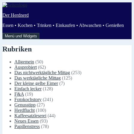
Zum
Inhalt
Der Herdnerd
springen
Essen • Kochen • Trinken • Einkaufen • Abwaschen • Genießen
Menü und Widgets
Rubriken
Allgemein
(50)
Ausprobiert
(62)
Das nichtwerktägliche Mittag
(253)
Das werktägliche Mittag
(125)
Der kleine gelbe Eimer
(7)
Einfach lecker
(128)
F&A
(19)
Fotokochstory
(241)
Genusstipp
(27)
Herdflucht
(100)
Kaffeesatzleserei
(44)
Neues Essen
(93)
Papillenstress
(78)