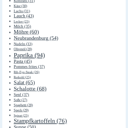
Kohlrabi
(31)
Käse
(30)
Lachs
(31)
Lauch
(43)
Lecker
(25)
Milch
(35)
Möhre
(60)
Neubrandenburg
(54)
Nudeln
(33)
Olivenöl
(28)
Paprika
(94)
Pasta
(45)
Pommes frites
(37)
Rib-Eye-Steak
(26)
Rotkohl
(25)
Salat
(65)
Schalotte
(68)
Senf
(37)
Soße
(27)
Spaghetti
(28)
Speck
(29)
Spinat
(25)
Stampfkartoffeln
(76)
Suppe
(50)