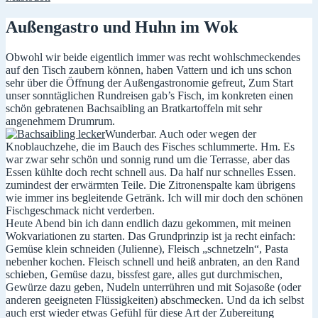
Außengastro und Huhn im Wok
Obwohl wir beide eigentlich immer was recht wohlschmeckendes
auf den Tisch zaubern können, haben Vattern und ich uns schon
sehr über die Öffnung der Außengastronomie gefreut, Zum Start
unser sonntäglichen Rundreisen gab’s Fisch, im konkreten einen
schön gebratenen Bachsaibling an Bratkartoffeln mit sehr
angenehmem Drumrum.
Wunderbar. Auch oder wegen der
Knoblauchzehe, die im Bauch des Fisches schlummerte. Hm. Es
war zwar sehr schön und sonnig rund um die Terrasse, aber das
Essen kühlte doch recht schnell aus. Da half nur schnelles Essen.
zumindest der erwärmten Teile. Die Zitronenspalte kam übrigens
wie immer ins begleitende Getränk. Ich will mir doch den schönen
Fischgeschmack nicht verderben.
Heute Abend bin ich dann endlich dazu gekommen, mit meinen
Wokvariationen zu starten. Das Grundprinzip ist ja recht einfach:
Gemüse klein schneiden (Julienne), Fleisch „schnetzeln“, Pasta
nebenher kochen. Fleisch schnell und heiß anbraten, an den Rand
schieben, Gemüse dazu, bissfest gare, alles gut durchmischen,
Gewürze dazu geben, Nudeln unterrühren und mit Sojasoße (oder
anderen geeigneten Flüssigkeiten) abschmecken. Und da ich selbst
auch erst wieder etwas Gefühl für diese Art der Zubereitung