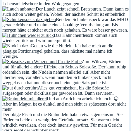
Lebensmittelschere in den Wok gegangen.
Der Lauch zeigt schnell Bratspuren. Dann kann es
auch schon weiter gehen. Wobei: der nächste Schritt ist entbehrlich.
Bei dem Schinkenspeck war das MHD
gerade drüber und mahnte eine alsbaldige Verarbeitung an. Bis
morgen hätte er sicher auch noch gehalten. Es wäre besser gewesen.
Das Hähnchenfleisch kommt auch
wieder zurück und wird untergerührt.
Genau wie die Nudeln. Ich habe mich an die
gängige Portionsregel gehalten, dass nächste mal nehme ich
weniger.
Zum Würzen, Färben
und für allerlei andere Effekte ein Schuss Sojasoße. Der kann ruhig
ordentlich sein, die Nudeln nehmen allerlei auf. Aber nicht
übertreiben, vor allem, wenn man den Schinkenspeck nicht
weggelassen hat und dieser auch eine gute Salzquelle ist.
Alles gut vermischen, bis die Sojasoße
aufgesogen oder dickflüssiger geworden ist. Dann servieren.
Und am Anrichten arbeite ich noch. 😉
Aber im Magen ist es dunkel und man sieht es spätestens dort nicht
mehr.
Der obige Fisch und die Bratnudeln haben etwas gemeinsam: Sie
förderten beide ein wenig den Getränkeumsatz. Sie waren nicht
wirklich versalzen, aber doch intensiv gewürzt. Für mein Gericht
war’s wohl der Schinkenspeck.