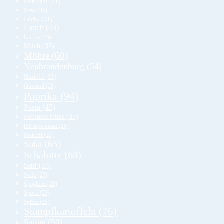
Kohlrabi
(31)
Käse
(30)
Lachs
(31)
Lauch
(43)
Lecker
(25)
Milch
(35)
Möhre
(60)
Neubrandenburg
(54)
Nudeln
(33)
Olivenöl
(28)
Paprika
(94)
Pasta
(45)
Pommes frites
(37)
Rib-Eye-Steak
(26)
Rotkohl
(25)
Salat
(65)
Schalotte
(68)
Senf
(37)
Soße
(27)
Spaghetti
(28)
Speck
(29)
Spinat
(25)
Stampfkartoffeln
(76)
Suppe
(50)