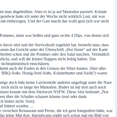
 ist man abgebrühter. Aber es ist ja auf Mastodon passiert. Könnte
gendwie hatte ich unter der Woche nicht wirklich Lust, mir was
g mit einbezogen. Und der Gast macht das wohl gern (ich war nicht
 Pommes, dann was heißes und ganz rechts 4 Dips, von denen sich
davor sitzt und der Servicekraft zugehört hat, bemerkt man, dass
 warum das Gericht unter der Überschrift „Hot Stone“ auf der Karte
 nebenbei schon mal die Pommes oder den Salat naschen. Vermutlich
ürlich), und will die letzten Happen nicht ledrig haben. Das
nichtoptimistisch einschätzen.
 damit auch die Enden in den Genuss der Hitze kamen. Aber alles
ber BBQ-Soße, Honig-Senf-Soße, Kräuterbutter und Aioli(?) waren
möge doch bitte keine Leichenteile anderen ungefragt unter die Nase
 noch nicht so lange bei Mastodon. Bisher ist mir dort auch noch
 setzen konnte mit dem Stichwort NSFW. Diese Akü bedeutet „Not
em über die Schulter schauen könnte (real oder dank
h bisher nicht. Sorry.
nd frittiert wurden …
e zwischen Restaurant und Peene, die ich gern fotografiert hätte, war
das letzte Mal dort. Irgendwann ergibt sich schon mal ein Bild von