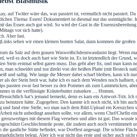
ebst Blasmusik
, auf Twitter wäre das, was passiert ist, vermutlich nicht passiert. Da
ichen Thema: Essen! Dokumentiert ist diesmal nur das sonntägliche. Ir
amit das Essen auch gut wird. So wird der Gast in die Essenszubereitun
Mittags vor sich hatte).
h. Aber fast.
Links sehen wir einen kleinen bunten Salat, dann kommen die großen
warum da Salz auf dem grauen Wasweißichdennwasdasist liegt. Wenn man 
d, weil es doch auch hart wie Stein ist. Es ist letztendlich der Grund,
ißen Stein erstmal selbst garen muss. Das geht aber fix, und man kann
en, man schneidet und isst direkt von der heißen Platte (mit Besteck nat
iß und saftig. Wie lange die Messer dabei scharf bleiben, kann ich nur 
er als der Stein breit war, habe ich es nach dem Wenden noch halbiert,
ie Dips passten zwar fast besser zu den Pommes als zum Lammrücken, a
 Pommes in die verflüssigte Kräuterbutter zutunken … Hmmm.
fensichtlich hat’s jemand bemerkt, denn es kam ein Antwort-Tröt. Ich 
zu benutzen hätte. Zugegeben: Den kannte ich noch nicht, ich bin auch
ig und fand eine Stelle, wo man nach dem Bild-Upload ein Kreuzchen
rbeit nicht unbedingt ansehen sollte, vor allem, wenn Chef/Chefin ein
renzwertiges mit diesem Flag versehen und alles ist gut. Das wusste ic
 ungeschützt Geschlechtsteile poste, die zudem auch noch verstümmelt u
 die gastliche Stätte befindet, war Dorffest angesagt. Die schöne Fläch
arktlichem belegt. Aber ich war nicht das erste und sicher auch nicht 