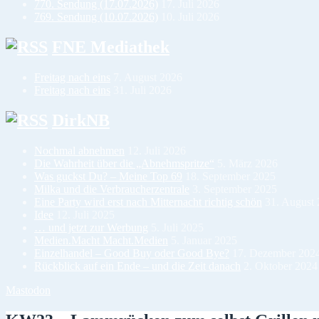
770. Sendung (17.07.2026)
17. Juli 2026
769. Sendung (10.07.2026)
10. Juli 2026
FNE Mediathek
Freitag nach eins
7. August 2026
Freitag nach eins
31. Juli 2026
DirkNB
Nochmal abnehmen
12. Juli 2026
Die Wahrheit über die „Abnehmspritze“
5. März 2026
Was guckst Du? – Meine Top 69
18. September 2025
Milka und die Verbraucherzentrale
3. September 2025
Eine Party wird erst nach Mitternacht richtig schön
31. August
Idee
12. Juli 2025
… und jetzt zur Werbung
5. Juli 2025
Medien.Macht Macht.Medien
5. Januar 2025
Einzelhandel – Good Buy oder Good Bye?
17. Dezember 202
Rückblick auf ein Ende – und die Zeit danach
2. Oktober 2024
Mastodon