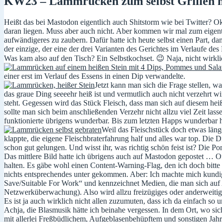
KW23 – Lammrücken zum selbst Grillen n
Heißt das bei Mastodon eigentlich auch Shitstorm wie bei Twitter? Okay
daran liegen. Muss aber auch nicht. Aber kommen wir mal zum eigentl
aufwändigeres zu zaubern. Dafür hatte ich heute selbst einen Part, d
der einzige, der eine der drei Varianten des Gerichtes im Verlaufe des 
Was kam also auf den Tisch? Ein Selbstkochset. 😉 Naja, nicht wirklic
einer erst im Verlauf des Essens in einen Dip verwandelte.
Jetzt kann man sich die Frage stellen, 
das graue Ding seeeehr heiß ist und vermutlich auch nicht verzehrt wir
steht. Gegessen wird das Stück Fleisch, dass man sich auf diesem he
sollte man sich beim anschließenden Verzehr nicht allzu viel Zeit lass
funktionierte übrigens wunderbar. Bis zum letzten Happs wunderbar he
Weil das Fleischstück doch etwas läng
klappte, die eigene Fleischbraterfahrung half und alles war top. D
schon gut gelungen. Und wisst ihr, was richtig schön feist ist? Die
Das mittlere Bild hatte ich übrigens auch auf Mastodon gepostet … Of
halten. Es gäbe wohl einen Content-Warning-Flag, den ich doch bitte 
nichts entsprechendes unter gekommen. Aber: Ich machte mich kund
Save/Suitable For Work“ und kennzeichnet Medien, die man sich auf A
Netzwerküberwachung). Also wird allzu freizügiges oder anderweitig g
Es ist ja auch wirklich nicht allen zuzumuten, dass ich da einfach so
Achja, die Blasmusik hätte ich beinahe vergessen. In dem Ort, wo sich
mit allerlei Freßbüdlichem, Aufgeblasenbehüpftem und sonstigen Jahrm