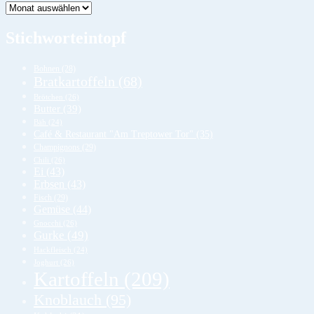
Lager
Stichworteintopf
Bohnen
(28)
Bratkartoffeln
(68)
Brötchen
(26)
Butter
(39)
Bäh
(24)
Café & Restaurant "Am Treptower Tor"
(35)
Champignons
(29)
Chili
(26)
Ei
(43)
Erbsen
(43)
Fisch
(29)
Gemüse
(44)
Gnocchi
(26)
Gurke
(49)
Hackfleisch
(24)
Joghurt
(26)
Kartoffeln
(209)
Knoblauch
(95)