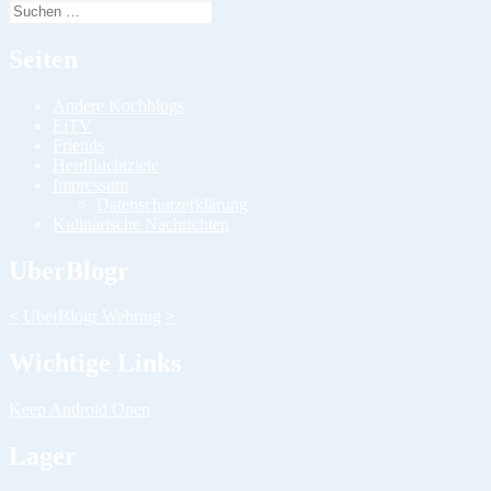
Suchen
nach:
Seiten
Andere Kochblogs
EiTV
Friends
Herdfluchtziele
Impressum
Datenschutzerklärung
Kulinarische Nachrichten
UberBlogr
<
UberBlogr Webring
>
Wichtige Links
Keep Android Open
Lager