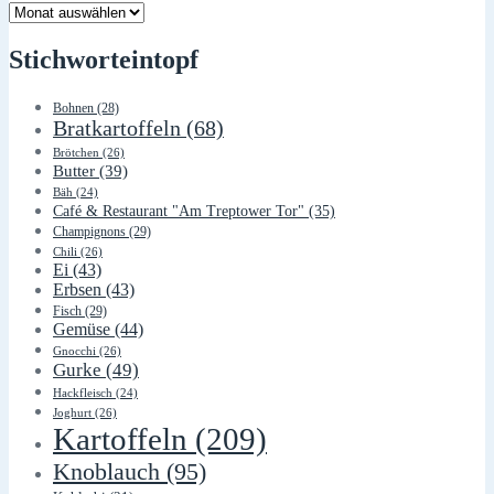
Lager
Stichworteintopf
Bohnen
(28)
Bratkartoffeln
(68)
Brötchen
(26)
Butter
(39)
Bäh
(24)
Café & Restaurant "Am Treptower Tor"
(35)
Champignons
(29)
Chili
(26)
Ei
(43)
Erbsen
(43)
Fisch
(29)
Gemüse
(44)
Gnocchi
(26)
Gurke
(49)
Hackfleisch
(24)
Joghurt
(26)
Kartoffeln
(209)
Knoblauch
(95)