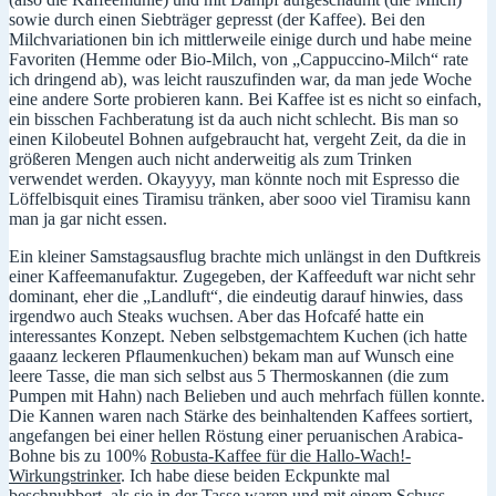
sowie durch einen Siebträger gepresst (der Kaffee). Bei den
Milchvariationen bin ich mittlerweile einige durch und habe meine
Favoriten (Hemme oder Bio-Milch, von „Cappuccino-Milch“ rate
ich dringend ab), was leicht rauszufinden war, da man jede Woche
eine andere Sorte probieren kann. Bei Kaffee ist es nicht so einfach,
ein bisschen Fachberatung ist da auch nicht schlecht. Bis man so
einen Kilobeutel Bohnen aufgebraucht hat, vergeht Zeit, da die in
größeren Mengen auch nicht anderweitig als zum Trinken
verwendet werden. Okayyyy, man könnte noch mit Espresso die
Löffelbisquit eines Tiramisu tränken, aber sooo viel Tiramisu kann
man ja gar nicht essen.
Ein kleiner Samstagsausflug brachte mich unlängst in den Duftkreis
einer Kaffeemanufaktur. Zugegeben, der Kaffeeduft war nicht sehr
dominant, eher die „Landluft“, die eindeutig darauf hinwies, dass
irgendwo auch Steaks wuchsen. Aber das Hofcafé hatte ein
interessantes Konzept. Neben selbstgemachtem Kuchen (ich hatte
gaaanz leckeren Pflaumenkuchen) bekam man auf Wunsch eine
leere Tasse, die man sich selbst aus 5 Thermoskannen (die zum
Pumpen mit Hahn) nach Belieben und auch mehrfach füllen konnte.
Die Kannen waren nach Stärke des beinhaltenden Kaffees sortiert,
angefangen bei einer hellen Röstung einer peruanischen Arabica-
Bohne bis zu 100%
Robusta-Kaffee für die Hallo-Wach!-
Wirkungstrinker
. Ich habe diese beiden Eckpunkte mal
beschnubbert, als sie in der Tasse waren und mit einem Schuss