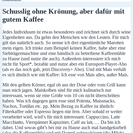
Schusslig ohne Krönung, aber dafür mit
gutem Kaffee
Jedes Individuum ist etwas besonderes und zeichnet sich durch seine
Eigenheiten aus. Da gehts den Menschen wie den Leuten. Für mich
gilt das natürlich auch. So nenne ich drei eigentümliche Marotten
mein eigen. Ich trinke zum Beispiel keinen Kaffee, habe aber eine
Siebträgermaschine und eine händisch zu betreibene Kaffeemühle
zu Hause (und nutze die auch). Außerdem interessiere ich mich
nicht für Sport*, bezahle und nutze aber ein Eurosport-Player-Abo
(als es das noch gab, jetzt Discovery+ Abo). Und mit Mais verhält
es sich ähnlich wie mit Kaffee: Ich esse von Mais alles, außer Mais.
Mit den gelben Körner, egal ob aus der Dose oder vom Grill kann
man mich jagen. Maiskolben sind für mich kulinarisch nur
interessant, wenn sie eine Größe von 10 cm nicht überschritten
haben. Was ich dagegen gern esse sind Polenta, Maissnacks,
Nachos, Tortillas etc. pp. Mein Bezug zu Kaffee ist ähnlich:
Filterkaffee oder Espresso liegen mir fern. Aber sobald er weiter
verarbeitet wird, wird’s für mich interessant: Cappuccino, Latte
Macchiatto, Vierspänner Kapuziner, Café au lait, … Da bin ich
dabei. Und sowas gibt’s bei mir zu Hause auch mal handgekurbelt
(also die Kaffeemühle) und mit Dampf aufgeschäumt (die Milch)