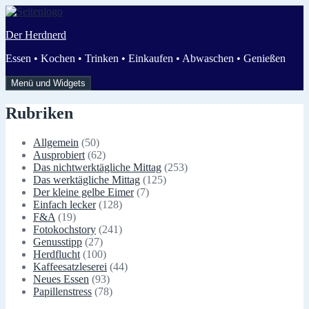
Zum
Inhalt
Der Herdnerd
springen
Essen • Kochen • Trinken • Einkaufen • Abwaschen • Genießen
Menü und Widgets
Rubriken
Allgemein
(50)
Ausprobiert
(62)
Das nichtwerktägliche Mittag
(253)
Das werktägliche Mittag
(125)
Der kleine gelbe Eimer
(7)
Einfach lecker
(128)
F&A
(19)
Fotokochstory
(241)
Genusstipp
(27)
Herdflucht
(100)
Kaffeesatzleserei
(44)
Neues Essen
(93)
Papillenstress
(78)