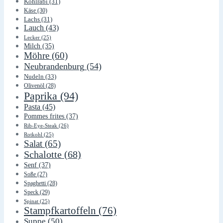
Kohlrabi
(31)
Käse
(30)
Lachs
(31)
Lauch
(43)
Lecker
(25)
Milch
(35)
Möhre
(60)
Neubrandenburg
(54)
Nudeln
(33)
Olivenöl
(28)
Paprika
(94)
Pasta
(45)
Pommes frites
(37)
Rib-Eye-Steak
(26)
Rotkohl
(25)
Salat
(65)
Schalotte
(68)
Senf
(37)
Soße
(27)
Spaghetti
(28)
Speck
(29)
Spinat
(25)
Stampfkartoffeln
(76)
Suppe
(50)