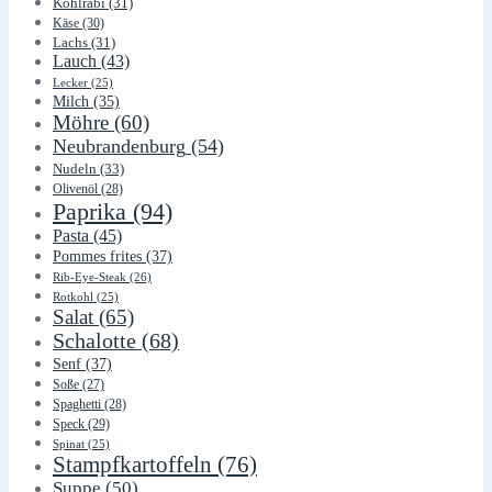
Kohlrabi
(31)
Käse
(30)
Lachs
(31)
Lauch
(43)
Lecker
(25)
Milch
(35)
Möhre
(60)
Neubrandenburg
(54)
Nudeln
(33)
Olivenöl
(28)
Paprika
(94)
Pasta
(45)
Pommes frites
(37)
Rib-Eye-Steak
(26)
Rotkohl
(25)
Salat
(65)
Schalotte
(68)
Senf
(37)
Soße
(27)
Spaghetti
(28)
Speck
(29)
Spinat
(25)
Stampfkartoffeln
(76)
Suppe
(50)