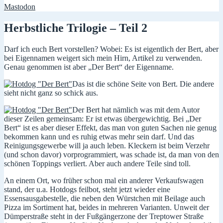
Mastodon
Herbstliche Trilogie – Teil 2
Darf ich euch Bert vorstellen? Wobei: Es ist eigentlich der Bert, aber
bei Eigennamen weigert sich mein Hirn, Artikel zu verwenden.
Genau genommen ist aber „Der Bert“ der Eigenname.
Das ist die schöne Seite von Bert. Die andere
sieht nicht ganz so schick aus.
Der Bert hat nämlich was mit dem Autor
dieser Zeilen gemeinsam: Er ist etwas übergewichtig. Bei „Der
Bert“ ist es aber dieser Effekt, das man von guten Sachen nie genug
bekommen kann und es ruhig etwas mehr sein darf. Und das
Reinigungsgewerbe will ja auch leben. Kleckern ist beim Verzehr
(und schon davor) vorprogrammiert, was schade ist, da man von den
schönen Toppings verliert. Aber auch andere Teile sind toll.
An einem Ort, wo früher schon mal ein anderer Verkaufswagen
stand, der u.a. Hotdogs feilbot, steht jetzt wieder eine
Essensausgabestelle, die neben den Würstchen mit Beilage auch
Pizza im Sortiment hat, beides in mehreren Varianten. Unweit der
Dümperstraße steht in der Fußgängerzone der Treptower Straße