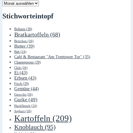
Lager
Stichworteintopf
Bohnen
(28)
Bratkartoffeln
(68)
Brötchen
(26)
Butter
(39)
Bäh
(24)
Café & Restaurant "Am Treptower Tor"
(35)
Champignons
(29)
Chili
(26)
Ei
(43)
Erbsen
(43)
Fisch
(29)
Gemüse
(44)
Gnocchi
(26)
Gurke
(49)
Hackfleisch
(24)
Joghurt
(26)
Kartoffeln
(209)
Knoblauch
(95)