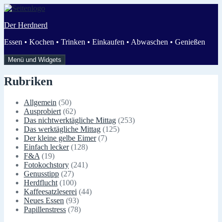
Zum
Inhalt
Der Herdnerd
springen
Essen • Kochen • Trinken • Einkaufen • Abwaschen • Genießen
Menü und Widgets
Rubriken
Allgemein
(50)
Ausprobiert
(62)
Das nichtwerktägliche Mittag
(253)
Das werktägliche Mittag
(125)
Der kleine gelbe Eimer
(7)
Einfach lecker
(128)
F&A
(19)
Fotokochstory
(241)
Genusstipp
(27)
Herdflucht
(100)
Kaffeesatzleserei
(44)
Neues Essen
(93)
Papillenstress
(78)