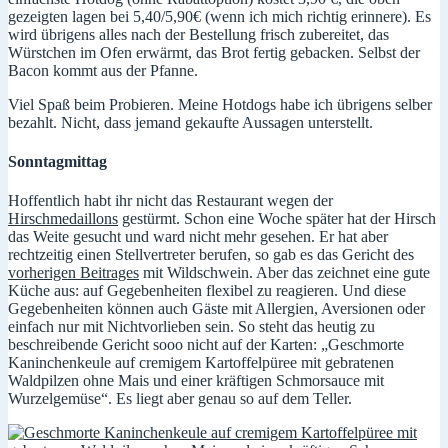
gezeigten lagen bei 5,40/5,90€ (wenn ich mich richtig erinnere). Es
wird übrigens alles nach der Bestellung frisch zubereitet, das
Würstchen im Ofen erwärmt, das Brot fertig gebacken. Selbst der
Bacon kommt aus der Pfanne.
Viel Spaß beim Probieren. Meine Hotdogs habe ich übrigens selber
bezahlt. Nicht, dass jemand gekaufte Aussagen unterstellt.
Sonntagmittag
Hoffentlich habt ihr nicht das Restaurant wegen der
Hirschmedaillons
gestürmt. Schon eine Woche später hat der Hirsch
das Weite gesucht und ward nicht mehr gesehen. Er hat aber
rechtzeitig einen Stellvertreter berufen, so gab es das Gericht des
vorherigen Beitrages
mit Wildschwein. Aber das zeichnet eine gute
Küche aus: auf Gegebenheiten flexibel zu reagieren. Und diese
Gegebenheiten können auch Gäste mit Allergien, Aversionen oder
einfach nur mit Nichtvorlieben sein. So steht das heutig zu
beschreibende Gericht sooo nicht auf der Karten: „Geschmorte
Kaninchenkeule auf cremigem Kartoffelpüree mit gebratenen
Waldpilzen ohne Mais und einer kräftigen Schmorsauce mit
Wurzelgemüse“. Es liegt aber genau so auf dem Teller.