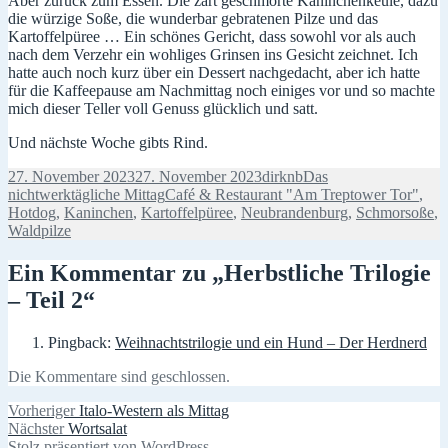
Aber zurück zum Essen. Die zart geschmorte Kaninchenkeule, dazu
die würzige Soße, die wunderbar gebratenen Pilze und das
Kartoffelpüree … Ein schönes Gericht, dass sowohl vor als auch
nach dem Verzehr ein wohliges Grinsen ins Gesicht zeichnet. Ich
hatte auch noch kurz über ein Dessert nachgedacht, aber ich hatte
für die Kaffeepause am Nachmittag noch einiges vor und so machte
mich dieser Teller voll Genuss glücklich und satt.
Und nächste Woche gibts Rind.
Veröffentlicht
Autor
Kategorien
27. November 2023
27. November 2023
dirknb
Das
am
Schlagwörter
nichtwerktägliche Mittag
Café & Restaurant "Am Treptower Tor"
,
Hotdog
,
Kaninchen
,
Kartoffelpüree
,
Neubrandenburg
,
Schmorsoße
,
Waldpilze
Ein Kommentar zu „Herbstliche Trilogie
– Teil 2“
Pingback:
Weihnachtstrilogie und ein Hund – Der Herdnerd
Die Kommentare sind geschlossen.
Beitragsnavigation
Vorheriger
Vorheriger
Italo-Western als Mittag
Nächster
Beitrag:
Nächster
Wortsalat
Beitrag:
Stolz präsentiert von WordPress