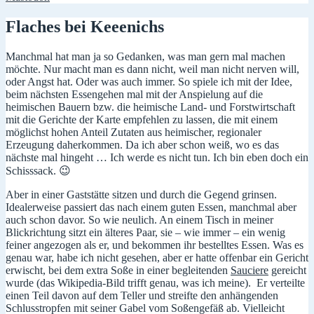
Flaches bei Keeenichs
Manchmal hat man ja so Gedanken, was man gern mal machen
möchte. Nur macht man es dann nicht, weil man nicht nerven will,
oder Angst hat. Oder was auch immer. So spiele ich mit der Idee,
beim nächsten Essengehen mal mit der Anspielung auf die
heimischen Bauern bzw. die heimische Land- und Forstwirtschaft
mit die Gerichte der Karte empfehlen zu lassen, die mit einem
möglichst hohen Anteil Zutaten aus heimischer, regionaler
Erzeugung daherkommen. Da ich aber schon weiß, wo es das
nächste mal hingeht … Ich werde es nicht tun. Ich bin eben doch ein
Schisssack. 😉
Aber in einer Gaststätte sitzen und durch die Gegend grinsen.
Idealerweise passiert das nach einem guten Essen, manchmal aber
auch schon davor. So wie neulich. An einem Tisch in meiner
Blickrichtung sitzt ein älteres Paar, sie – wie immer – ein wenig
feiner angezogen als er, und bekommen ihr bestelltes Essen. Was es
genau war, habe ich nicht gesehen, aber er hatte offenbar ein Gericht
erwischt, bei dem extra Soße in einer begleitenden
Sauciere
gereicht
wurde (das Wikipedia-Bild trifft genau, was ich meine). Er verteilte
einen Teil davon auf dem Teller und streifte den anhängenden
Schlusstropfen mit seiner Gabel vom Soßengefäß ab. Vielleicht