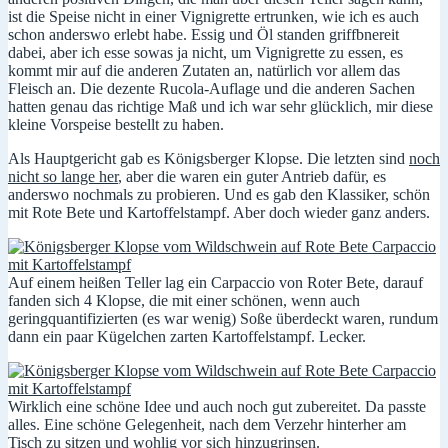
ist die Speise nicht in einer Vignigrette ertrunken, wie ich es auch
schon anderswo erlebt habe. Essig und Öl standen griffbnereit
dabei, aber ich esse sowas ja nicht, um Vignigrette zu essen, es
kommt mir auf die anderen Zutaten an, natürlich vor allem das
Fleisch an. Die dezente Rucola-Auflage und die anderen Sachen
hatten genau das richtige Maß und ich war sehr glücklich, mir diese
kleine Vorspeise bestellt zu haben.
Als Hauptgericht gab es Königsberger Klopse. Die letzten sind
noch
nicht so lange her
, aber die waren ein guter Antrieb dafür, es
anderswo nochmals zu probieren. Und es gab den Klassiker, schön
mit Rote Bete und Kartoffelstampf. Aber doch wieder ganz anders.
Auf einem heißen Teller lag ein Carpaccio von Roter Bete, darauf
fanden sich 4 Klopse, die mit einer schönen, wenn auch
geringquantifizierten (es war wenig) Soße überdeckt waren, rundum
dann ein paar Kügelchen zarten Kartoffelstampf. Lecker.
Wirklich eine schöne Idee und auch noch gut zubereitet. Da passte
alles. Eine schöne Gelegenheit, nach dem Verzehr hinterher am
Tisch zu sitzen und wohlig vor sich hinzugrinsen.