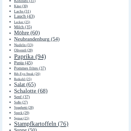
Kohlrabi
(31)
Käse
(30)
Lachs
(31)
Lauch
(43)
Lecker
(25)
Milch
(35)
Möhre
(60)
Neubrandenburg
(54)
Nudeln
(33)
Olivenöl
(28)
Paprika
(94)
Pasta
(45)
Pommes frites
(37)
Rib-Eye-Steak
(26)
Rotkohl
(25)
Salat
(65)
Schalotte
(68)
Senf
(37)
Soße
(27)
Spaghetti
(28)
Speck
(29)
Spinat
(25)
Stampfkartoffeln
(76)
Suppe
(50)