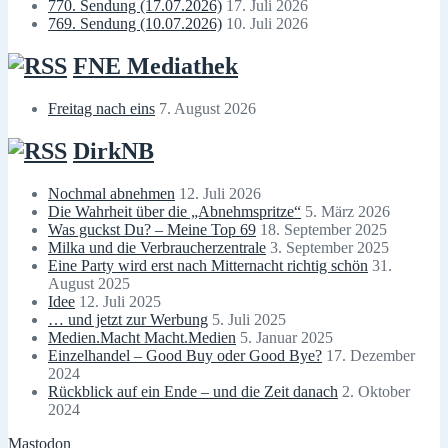
770. Sendung (17.07.2026)
17. Juli 2026
769. Sendung (10.07.2026)
10. Juli 2026
FNE Mediathek
Freitag nach eins
7. August 2026
DirkNB
Nochmal abnehmen
12. Juli 2026
Die Wahrheit über die „Abnehmspritze“
5. März 2026
Was guckst Du? – Meine Top 69
18. September 2025
Milka und die Verbraucherzentrale
3. September 2025
Eine Party wird erst nach Mitternacht richtig schön
31.
August 2025
Idee
12. Juli 2025
… und jetzt zur Werbung
5. Juli 2025
Medien.Macht Macht.Medien
5. Januar 2025
Einzelhandel – Good Buy oder Good Bye?
17. Dezember
2024
Rückblick auf ein Ende – und die Zeit danach
2. Oktober
2024
Mastodon