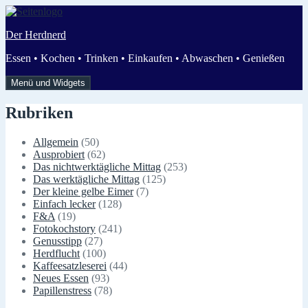
Zum
Inhalt
Der Herdnerd
springen
Essen • Kochen • Trinken • Einkaufen • Abwaschen • Genießen
Menü und Widgets
Rubriken
Allgemein
(50)
Ausprobiert
(62)
Das nichtwerktägliche Mittag
(253)
Das werktägliche Mittag
(125)
Der kleine gelbe Eimer
(7)
Einfach lecker
(128)
F&A
(19)
Fotokochstory
(241)
Genusstipp
(27)
Herdflucht
(100)
Kaffeesatzleserei
(44)
Neues Essen
(93)
Papillenstress
(78)