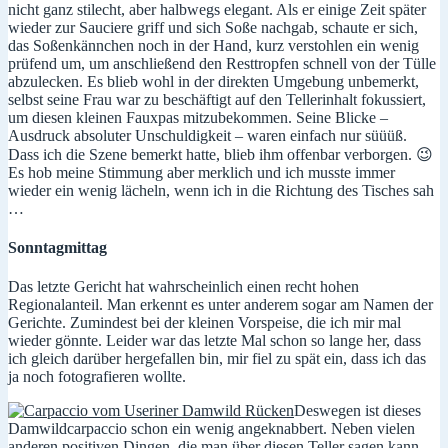
nicht ganz stilecht, aber halbwegs elegant. Als er einige Zeit später
wieder zur Sauciere griff und sich Soße nachgab, schaute er sich,
das Soßenkännchen noch in der Hand, kurz verstohlen ein wenig
prüfend um, um anschließend den Resttropfen schnell von der Tülle
abzulecken. Es blieb wohl in der direkten Umgebung unbemerkt,
selbst seine Frau war zu beschäftigt auf den Tellerinhalt fokussiert,
um diesen kleinen Fauxpas mitzubekommen. Seine Blicke –
Ausdruck absoluter Unschuldigkeit – waren einfach nur süüüß.
Dass ich die Szene bemerkt hatte, blieb ihm offenbar verborgen. 😉
Es hob meine Stimmung aber merklich und ich musste immer
wieder ein wenig lächeln, wenn ich in die Richtung des Tisches sah
…
Sonntagmittag
Das letzte Gericht hat wahrscheinlich einen recht hohen
Regionalanteil. Man erkennt es unter anderem sogar am Namen der
Gerichte. Zumindest bei der kleinen Vorspeise, die ich mir mal
wieder gönnte. Leider war das letzte Mal schon so lange her, dass
ich gleich darüber hergefallen bin, mir fiel zu spät ein, dass ich das
ja noch fotografieren wollte.
Deswegen ist dieses
Damwildcarpaccio schon ein wenig angeknabbert. Neben vielen
anderen positiven Dingen, die man über diesen Teller sagen kann,