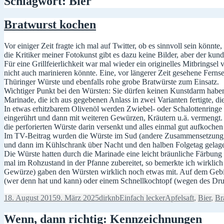
Schlagwort:
Bier
Bratwurst kochen
Vor einiger Zeit fragte ich mal auf Twitter, ob es sinnvoll sein könn
die Kritiker meiner Fotokunst gibt es dazu keine Bilder, aber der kundi
Für eine Grillfeierlichkeit war mal wieder ein originelles Mitbringsel
nicht auch marinieren könnte. Eine, vor längerer Zeit gesehene Fer
Thüringer Würste und ebenfalls rohe grobe Bratwürste zum Einsatz.
Wichtiger Punkt bei den Würsten: Sie dürfen keinen Kunstdarm haben.
Marinade, die ich aus gegebenen Anlass in zwei Varianten fertigte, d
In etwas erhitzbarem Olivenöl werden Zwiebel- oder Schalottenringe
eingerührt und dann mit weiteren Gewürzen, Kräutern u.ä. vermengt. 
die perforierten Würste darin versenkt und alles einmal gut aufkochen
Im TV-Beitrag wurden die Würste im Sud (andere Zusammensetzung als
und dann im Kühlschrank über Nacht und den halben Folgetag gelagert
Die Würste hatten durch die Marinade eine leicht bräunliche Färbung u
mal im Rohzustand in der Pfanne zubereitet, so bemerkte ich wirklich
Gewürze) gaben den Würsten wirklich noch etwas mit. Auf dem Gebie
(wer denn hat und kann) oder einem Schnellkochtopf (wegen des Dru
Veröffentlicht
Autor
Kategorien
Schlagwörter
18. August 2015
9. März 2025
dirknb
Einfach lecker
Apfelsaft
,
Bier
,
Br
am
Wenn, dann richtig: Kennzeichnungen