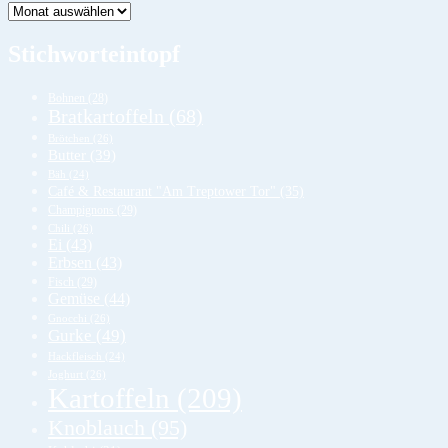
Lager
Stichworteintopf
Bohnen
(28)
Bratkartoffeln
(68)
Brötchen
(26)
Butter
(39)
Bäh
(24)
Café & Restaurant "Am Treptower Tor"
(35)
Champignons
(29)
Chili
(26)
Ei
(43)
Erbsen
(43)
Fisch
(29)
Gemüse
(44)
Gnocchi
(26)
Gurke
(49)
Hackfleisch
(24)
Joghurt
(26)
Kartoffeln
(209)
Knoblauch
(95)