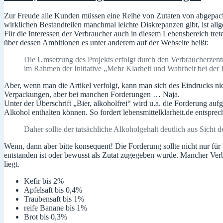
Zur Freude alle Kunden müssen eine Reihe von Zutaten von abgepack
wirklichen Bestandteilen manchmal leichte Diskrepanzen gibt, ist allg
Für die Interessen der Verbraucher auch in diesem Lebensbereich trete
über dessen Ambitionen es unter anderem auf der
Webseite
heißt:
Die Umsetzung des Projekts erfolgt durch den Verbraucherzen
im Rahmen der Initiative „Mehr Klarheit und Wahrheit bei der
Aber, wenn man die Artikel verfolgt, kann man sich des Eindrucks ni
Verpackungen, aber bei manchen Forderungen … Naja.
Unter der Überschrift „Bier, alkoholfrei“ wird u.a. die Forderung auf
Alkohol enthalten können. So fordert lebensmittelklarheit.de entsprec
Daher sollte der tatsächliche Alkoholgehalt deutlich aus Sicht 
Wenn, dann aber bitte konsequent! Die Forderung sollte nicht nur fü
entstanden ist oder bewusst als Zutat zugegeben wurde. Mancher Ve
liegt.
Kefir bis 2%
Apfelsaft bis 0,4%
Traubensaft bis 1%
reife Banane bis 1%
Brot bis 0,3%