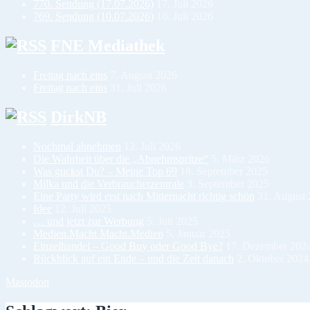
770. Sendung (17.07.2026)
17. Juli 2026
769. Sendung (10.07.2026)
10. Juli 2026
FNE Mediathek
Freitag nach eins
7. August 2026
Freitag nach eins
31. Juli 2026
DirkNB
Nochmal abnehmen
12. Juli 2026
Die Wahrheit über die „Abnehmspritze“
5. März 2026
Was guckst Du? – Meine Top 69
18. September 2025
Milka und die Verbraucherzentrale
3. September 2025
Eine Party wird erst nach Mitternacht richtig schön
31. August
Idee
12. Juli 2025
… und jetzt zur Werbung
5. Juli 2025
Medien.Macht Macht.Medien
5. Januar 2025
Einzelhandel – Good Buy oder Good Bye?
17. Dezember 202
Rückblick auf ein Ende – und die Zeit danach
2. Oktober 2024
Mastodon