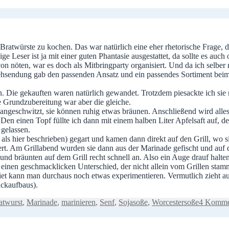
te, Bratwürste zu kochen. Das war natürlich eine eher rhetorische Frage
ge Leser ist ja mit einer guten Phantasie ausgestattet, da sollte es auch
 von nöten, war es doch als Mitbringparty organisiert. Und da ich selber
nsehsendung gab den passenden Ansatz und ein passendes Sortiment bei
 Die gekauften waren natürlich gewandet. Trotzdem piesackte ich sie 
ie Grundzubereitung war aber die gleiche.
 angeschwitzt, sie können ruhig etwas bräunen. Anschließend wird alle
Den einen Topf füllte ich dann mit einem halben Liter Apfelsaft auf, 
 gelassen.
 hier beschrieben) gegart und kamen dann direkt auf den Grill, wo si
. Am Grillabend wurden sie dann aus der Marinade gefischt und auf de
nd bräunten auf dem Grill recht schnell an. Also ein Auge drauf halten
 einen geschmacklicken Unterschied, der nicht allein vom Grillen stamm
t kann man durchaus noch etwas experimentieren. Vermutlich zieht au
ckaufbaus).
atwurst
,
Marinade
,
marinieren
,
Senf
,
Sojasoße
,
Worcestersoße
4 Komme