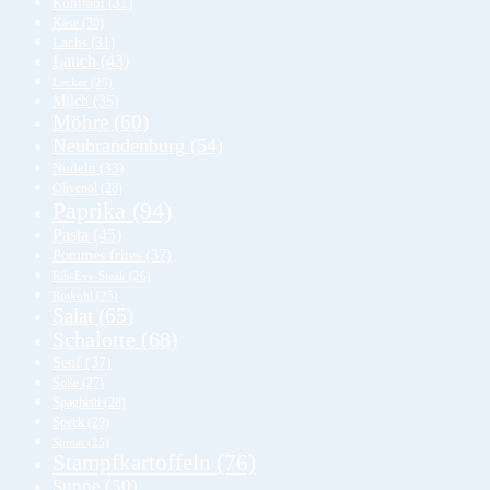
Kohlrabi
(31)
Käse
(30)
Lachs
(31)
Lauch
(43)
Lecker
(25)
Milch
(35)
Möhre
(60)
Neubrandenburg
(54)
Nudeln
(33)
Olivenöl
(28)
Paprika
(94)
Pasta
(45)
Pommes frites
(37)
Rib-Eye-Steak
(26)
Rotkohl
(25)
Salat
(65)
Schalotte
(68)
Senf
(37)
Soße
(27)
Spaghetti
(28)
Speck
(29)
Spinat
(25)
Stampfkartoffeln
(76)
Suppe
(50)