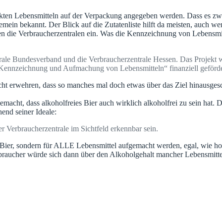
ten Lebensmitteln auf der Verpackung angegeben werden. Dass es zwis
emein bekannt. Der Blick auf die Zutatenliste hilft da meisten, auch w
n die Verbraucherzentralen ein. Was die Kennzeichnung von Lebensmittel
trale Bundesverband und die Verbraucherzentrale Hessen. Das Projekt
 Kennzeichnung und Aufmachung von Lebensmitteln“ finanziell geförde
cht erwehren, dass so manches mal doch etwas über das Ziel hinausges
gemacht, dass alkoholfreies Bier auch wirklich alkoholfrei zu sein hat.
hend seiner Ideale:
der Verbraucherzentrale im Sichtfeld erkennbar sein.
r Bier, sondern für ALLE Lebensmittel aufgemacht werden, egal, wie ho
rbraucher würde sich dann über den Alkoholgehalt mancher Lebensmitte