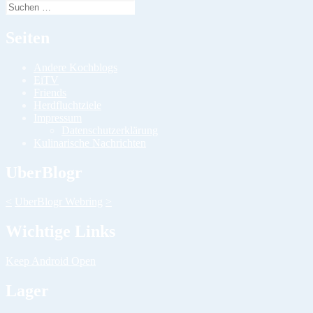
Suchen
nach:
Seiten
Andere Kochblogs
EiTV
Friends
Herdfluchtziele
Impressum
Datenschutzerklärung
Kulinarische Nachrichten
UberBlogr
<
UberBlogr Webring
>
Wichtige Links
Keep Android Open
Lager