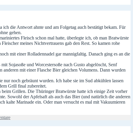
, da ich die Antwort ahnte und am Folgetag auch bestätigt bekam. Für
 ohne gehen.
 mariniertes Fleisch schon mal hatte, überlegte ich, ob man Bratwürste
m Fleischer meines Nichtvertrauens gab den Rest. So kamen rohe
noch mit einer Rolladennadel gar mannigfaltig. Danach ging es an die
s mit Sojasoße und Worcestersoße nach Gusto abgelöscht, Senf
den anderen mit einer Flasche Bier gleichen Volumens. Dann wurden
e nur noch gebräunt wurden. Ich habe sie im Sud abkühlen lassen
m Grill final zubereitet.
 beim Grillen. Die Thüringer Bratwürste hatte ich einige Zeit vorher
te. Sowohl der Apfelsaft als auch das Bier (und natürlich die anderen
ch kalte Marinade ein. Oder man versucht es mal mit Vakuumieren
zu
ntare
Bratwurst
kochen