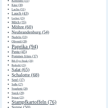
Kohlrabi
(31)
Käse
(30)
Lachs
(31)
Lauch
(43)
Lecker
(25)
Milch
(35)
Möhre
(60)
Neubrandenburg
(54)
Nudeln
(33)
Olivenöl
(28)
Paprika
(94)
Pasta
(45)
Pommes frites
(37)
Rib-Eye-Steak
(26)
Rotkohl
(25)
Salat
(65)
Schalotte
(68)
Senf
(37)
Soße
(27)
Spaghetti
(28)
Speck
(29)
Spinat
(25)
Stampfkartoffeln
(76)
Suppe
(50)