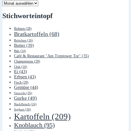
Lager
Stichworteintopf
Bohnen
(28)
Bratkartoffeln
(68)
Brötchen
(26)
Butter
(39)
Bäh
(24)
Café & Restaurant "Am Treptower Tor"
(35)
Champignons
(29)
Chili
(26)
Ei
(43)
Erbsen
(43)
Fisch
(29)
Gemüse
(44)
Gnocchi
(26)
Gurke
(49)
Hackfleisch
(24)
Joghurt
(26)
Kartoffeln
(209)
Knoblauch
(95)