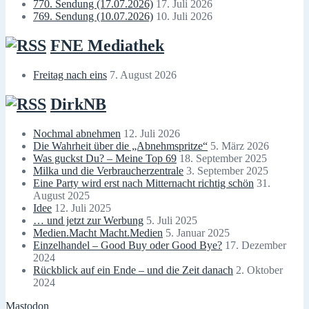
770. Sendung (17.07.2026)
17. Juli 2026
769. Sendung (10.07.2026)
10. Juli 2026
FNE Mediathek
Freitag nach eins
7. August 2026
DirkNB
Nochmal abnehmen
12. Juli 2026
Die Wahrheit über die „Abnehmspritze“
5. März 2026
Was guckst Du? – Meine Top 69
18. September 2025
Milka und die Verbraucherzentrale
3. September 2025
Eine Party wird erst nach Mitternacht richtig schön
31.
August 2025
Idee
12. Juli 2025
… und jetzt zur Werbung
5. Juli 2025
Medien.Macht Macht.Medien
5. Januar 2025
Einzelhandel – Good Buy oder Good Bye?
17. Dezember
2024
Rückblick auf ein Ende – und die Zeit danach
2. Oktober
2024
Mastodon