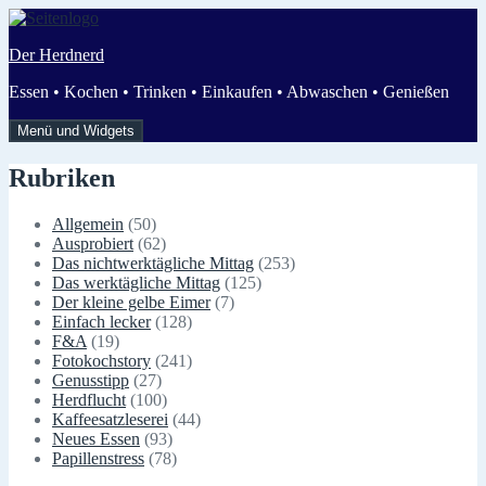
Zum
Inhalt
Der Herdnerd
springen
Essen • Kochen • Trinken • Einkaufen • Abwaschen • Genießen
Menü und Widgets
Rubriken
Allgemein
(50)
Ausprobiert
(62)
Das nichtwerktägliche Mittag
(253)
Das werktägliche Mittag
(125)
Der kleine gelbe Eimer
(7)
Einfach lecker
(128)
F&A
(19)
Fotokochstory
(241)
Genusstipp
(27)
Herdflucht
(100)
Kaffeesatzleserei
(44)
Neues Essen
(93)
Papillenstress
(78)