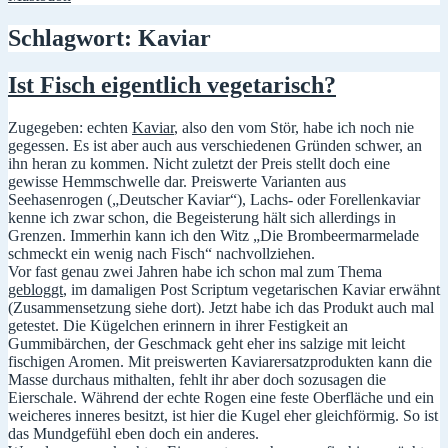
Schlagwort:
Kaviar
Ist Fisch eigentlich vegetarisch?
Zugegeben: echten
Kaviar
, also den vom Stör, habe ich noch nie
gegessen. Es ist aber auch aus verschiedenen Gründen schwer, an
ihn heran zu kommen. Nicht zuletzt der Preis stellt doch eine
gewisse Hemmschwelle dar. Preiswerte Varianten aus
Seehasenrogen („Deutscher Kaviar“), Lachs- oder Forellenkaviar
kenne ich zwar schon, die Begeisterung hält sich allerdings in
Grenzen. Immerhin kann ich den Witz „Die Brombeermarmelade
schmeckt ein wenig nach Fisch“ nachvollziehen.
Vor fast genau zwei Jahren habe ich schon mal zum Thema
gebloggt
, im damaligen Post Scriptum vegetarischen Kaviar erwähnt
(Zusammensetzung siehe dort).
Jetzt habe ich das Produkt auch mal
getestet. Die Kügelchen erinnern in ihrer Festigkeit an
Gummibärchen, der Geschmack geht eher ins salzige mit leicht
fischigen Aromen. Mit preiswerten Kaviarersatzprodukten kann die
Masse durchaus mithalten, fehlt ihr aber doch sozusagen die
Eierschale. Während der echte Rogen eine feste Oberfläche und ein
weicheres inneres besitzt, ist hier die Kugel eher gleichförmig. So ist
das Mundgefühl eben doch ein anderes.