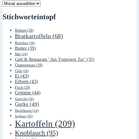
Lager
Stichworteintopf
Bohnen
(28)
Bratkartoffeln
(68)
Brötchen
(26)
Butter
(39)
Bäh
(24)
Café & Restaurant "Am Treptower Tor"
(35)
Champignons
(29)
Chili
(26)
Ei
(43)
Erbsen
(43)
Fisch
(29)
Gemüse
(44)
Gnocchi
(26)
Gurke
(49)
Hackfleisch
(24)
Joghurt
(26)
Kartoffeln
(209)
Knoblauch
(95)