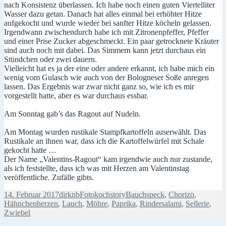
nach Konsistenz überlassen. Ich habe noch einen guten Viertelliter
Wasser dazu getan. Danach hat alles einmal bei erhöhter Hitze
aufgekocht und wurde wieder bei sanfter Hitze köcheln gelassen.
Irgendwann zwischendurch habe ich mit Zitronenpfeffer, Pfeffer
und einer Prise Zucker abgeschmeckt. Ein paar getrocknete Kräuter
sind auch noch mit dabei. Das Simmern kann jetzt durchaus ein
Stündchen oder zwei dauern.
Vielleicht hat es ja der eine oder andere erkannt, ich habe mich ein
wenig vom Gulasch wie auch von der Bologneser Soße anregen
lassen. Das Ergebnis war zwar nicht ganz so, wie ich es mir
vorgestellt hatte, aber es war durchaus essbar.
Am Sonntag gab’s das Ragout auf Nudeln.
Am Montag wurden rustikale Stampfkartoffeln auserwählt. Das
Rustikale an ihnen war, dass ich die Kartoffelwürfel mit Schale
gekocht hatte …
Der Name „Valentins-Ragout“ kam irgendwie auch nur zustande,
als ich feststellte, dass ich was mit Herzen am Valentinstag
veröffentliche. Zufälle gibts.
Veröffentlicht
Autor
Kategorien
Schlagwörter
14. Februar 2017
dirknb
Fotokochstory
Bauchspeck
,
Chorizo
,
am
Hähnchenherzen
,
Lauch
,
Möhre
,
Paprika
,
Rindersalami
,
Sellerie
,
Zwiebel