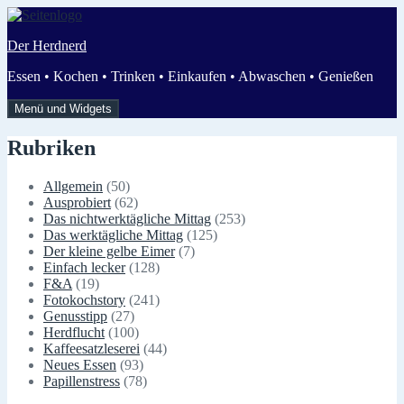
Zum
Inhalt
Der Herdnerd
springen
Essen • Kochen • Trinken • Einkaufen • Abwaschen • Genießen
Menü und Widgets
Rubriken
Allgemein
(50)
Ausprobiert
(62)
Das nichtwerktägliche Mittag
(253)
Das werktägliche Mittag
(125)
Der kleine gelbe Eimer
(7)
Einfach lecker
(128)
F&A
(19)
Fotokochstory
(241)
Genusstipp
(27)
Herdflucht
(100)
Kaffeesatzleserei
(44)
Neues Essen
(93)
Papillenstress
(78)