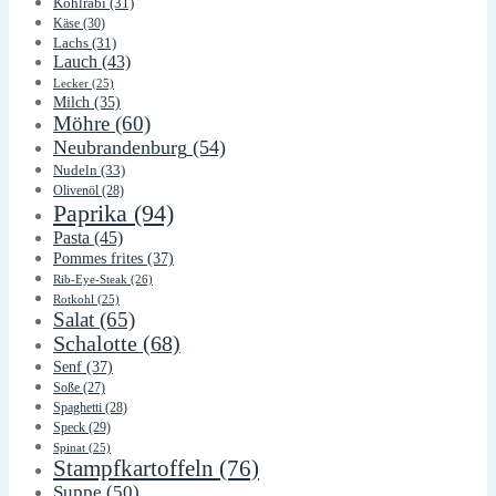
Kohlrabi
(31)
Käse
(30)
Lachs
(31)
Lauch
(43)
Lecker
(25)
Milch
(35)
Möhre
(60)
Neubrandenburg
(54)
Nudeln
(33)
Olivenöl
(28)
Paprika
(94)
Pasta
(45)
Pommes frites
(37)
Rib-Eye-Steak
(26)
Rotkohl
(25)
Salat
(65)
Schalotte
(68)
Senf
(37)
Soße
(27)
Spaghetti
(28)
Speck
(29)
Spinat
(25)
Stampfkartoffeln
(76)
Suppe
(50)