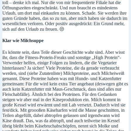
toll – denke ich mal. Nur die von mir frequentierte Filiale hat die
Öffnungszeiten eingeschränkt. Und nun braucht es mindestens
Urlaub, um dort mal einkaufen zu können. Schade. Sie werden ihre
guten Gründe haben, das so zu tun, aber mich haben sie dadurch im
wesentlichen verloren. Oder positiv ausgedrückt: Ein Grund mehr,
sich auf den Urlaub zu freuen. 😒
Klar wie Milchsuppe
Es könnte sein, dass Teile dieser Geschichte wahr sind. Aber wisst
ihr, dass die Fitness-Protein-Freaks und sonstige „High Protein“-
Verwender helfen, einige Folgen zu lindern, die die Vegetarier
hinterlassen? Ja sicher! Viele Proteine, die da gerade verbraucht
werden, sind (siehe Zutatenliste) Milchproteine, auch Milcheiweiß
genannt. Diese Proteine haben was mit Hunde- und Katzenfutter
gemeinsam: Für die wird kein extra Tier angebaut (deswegen gibt es
auch kein Katzenfutter mit Maus-Geschmack, dass sind alles nur
Fleischabfälle). Ähnlich bei den Proteinen. Für den Gedanken
steigen wir aber mal in der Käseproduktion ein. Milch kommt in
große Kessel wird erwärmt und mit Lab versetzt. Dadurch wird sie
fest/dick. Mit groooßen Käseharfen wird die Masse geschnitten, in
Teilen abgefüllt, dabei abtropfen gelassen und irgendwann wird
Käse drauß. Das, was da abtropft, und auch teilweise im Kessel
übrig bleibt beim Käsebruchabschöpfen, nennt sich Molke und