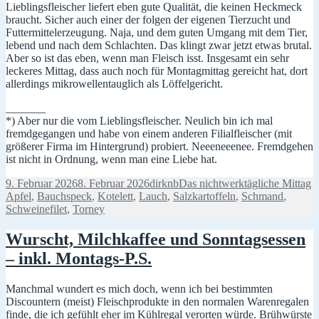
Lieblingsfleischer liefert eben gute Qualität, die keinen Heckmeck
braucht. Sicher auch einer der folgen der eigenen Tierzucht und
Futtermittelerzeugung. Naja, und dem guten Umgang mit dem Tier,
lebend und nach dem Schlachten. Das klingt zwar jetzt etwas brutal.
Aber so ist das eben, wenn man Fleisch isst. Insgesamt ein sehr
leckeres Mittag, dass auch noch für Montagmittag gereicht hat, dort
allerdings mikrowellentauglich als Löffelgericht.
_______
*) Aber nur die vom Lieblingsfleischer. Neulich bin ich mal
fremdgegangen und habe von einem anderen Filialfleischer (mit
größerer Firma im Hintergrund) probiert. Neeeneeenee. Fremdgehen
ist nicht in Ordnung, wenn man eine Liebe hat.
Veröffentlicht
Autor
Kategorien
S
9. Februar 2026
8. Februar 2026
dirknb
Das nichtwerktägliche Mittag
am
Apfel
,
Bauchspeck
,
Kotelett
,
Lauch
,
Salzkartoffeln
,
Schmand
,
Schweinefilet
,
Torney
Wurscht, Milchkaffee und Sonntagsessen
– inkl. Montags-P.S.
Manchmal wundert es mich doch, wenn ich bei bestimmten
Discountern (meist) Fleischprodukte in den normalen Warenregalen
finde, die ich gefühlt eher im Kühlregal verorten würde. Brühwürste