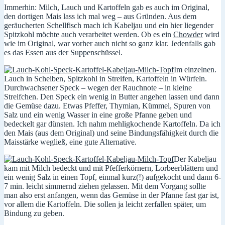
Immerhin: Milch, Lauch und Kartoffeln gab es auch im Original,
den dortigen Mais lass ich mal weg – aus Gründen. Aus dem
geräucherten Schellfisch mach ich Kabeljau und ein hier liegender
Spitzkohl möchte auch verarbeitet werden. Ob es ein
Chowder
wird
wie im Original, war vorher auch nicht so ganz klar. Jedenfalls gab
es das Essen aus der Suppenschüssel.
Im einzelnen.
Lauch in Scheiben, Spitzkohl in Streifen, Kartoffeln in Würfeln.
Durchwachsener Speck – wegen der Rauchnote – in kleine
Streifchen. Den Speck ein wenig in Butter angehen lassen und dann
die Gemüse dazu. Etwas Pfeffer, Thymian, Kümmel, Spuren von
Salz und ein wenig Wasser in eine große Pfanne geben und
bedeckelt gar dünsten. Ich nahm mehligkochende Kartoffeln. Da ich
den Mais (aus dem Original) und seine Bindungsfähigkeit durch die
Maisstärke wegließ, eine gute Alternative.
Der Kabeljau
kam mit Milch bedeckt und mit Pfefferkörnern, Lorbeerblättern und
ein wenig Salz in einen Topf, einmal kurz(!) aufgekocht und dann 6-
7 min. leicht simmernd ziehen gelassen. Mit dem Vorgang sollte
man also erst anfangen, wenn das Gemüse in der Pfanne fast gar ist,
vor allem die Kartoffeln. Die sollen ja leicht zerfallen später, um
Bindung zu geben.