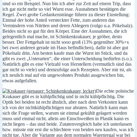
sind so ein Beispiel. Nun bin ich aber zur Zeit auf einem Trip, dass
ich gar nicht mehr so viel Wurst esse. Ausnahmen bestätigen die
Regel. Zwei grobe Gedankenstränge führen zu dieser Einstellung:
Einmal der hohe Anteil versteckter Fette, zum anderen das
Vermindern von Nitriten und deren Ablegern (vulgo u.a. Pökelsalz).
Beides nicht so gut für den Körper. Eine der Ausnahmen, die ich
gelegentlich mal mache, ist Schinkenkrakauer, je gröber, desto
besser. Der Fettgehalt ist nicht sooo groß (13% gegenüber 30%+x
bei zwei anderen gerade im Haus befindlichen), dafür ist aber gut
Pökelsalz drin. Am besten kaufe man die Wurst im Stück, und da
gibt es zwei „Unterarten“, die einer Unterscheidung bedürfen (s.o.).
Natürlich gibt es eine Vielzahl von Herstellern (vermutlich sind das
gar nicht so viele) und demzufolge auch Rezepten. Aber mir ist, als
ich neulich mal auf ein ungewohntes Produkt ausgewichen bin,
etwas aufgefallen.
Die echte polnische
Krakauer gibt es in kühlpflichtig und in nicht kühlpflichtig. Die
Optik bei beiden ist recht ähnlich, aber nach dem Verkosten kann
ich von der nichtkühlpflichtigen nur abraten. Natürlich kann man
sich die Frage stellen, warum sie einmal gekühlt gelagert werden
muss und einmal nicht, allein am Einschweißen in Plastik kann es
nicht liegen – das sind beide. Zutatenvergleich habe ich unterlassen
bzw. müsste mir erst die schlechtere von beiden neu kaufen, was ich
nicht tue. Aber die Variante aus dem normalen Warenregal war bei