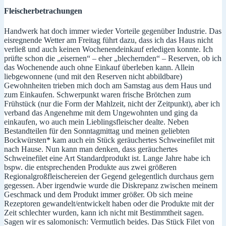
Fleischerbetrachungen
Handwerk hat doch immer wieder Vorteile gegenüber Industrie. Das
eisregnende Wetter am Freitag führt dazu, dass ich das Haus nicht
verließ und auch keinen Wochenendeinkauf erledigen konnte. Ich
prüfte schon die „eisernen“ – eher „blechernden“ – Reserven, ob ich
das Wochenende auch ohne Einkauf überleben kann. Allein
liebgewonnene (und mit den Reserven nicht abbildbare)
Gewohnheiten trieben mich doch am Samstag aus dem Haus und
zum Einkaufen. Schwerpunkt waren frische Brötchen zum
Frühstück (nur die Form der Mahlzeit, nicht der Zeitpunkt), aber ich
verband das Angenehme mit dem Ungewohnten und ging da
einkaufen, wo auch mein Lieblingsfleischer dealte. Neben
Bestandteilen für den Sonntagmittag und meinen geliebten
Bockwürsten* kam auch ein Stück geräuchertes Schweinefilet mit
nach Hause. Nun kann man denken, dass geräuchertes
Schweinefilet eine Art Standardprodukt ist. Lange Jahre habe ich
bspw. die entsprechenden Produkte aus zwei größeren
Regionalgroßfleischereien der Gegend gelegentlich durchaus gern
gegessen. Aber irgendwie wurde die Diskrepanz zwischen meinem
Geschmack und dem Produkt immer größer. Ob sich meine
Rezeptoren gewandelt/entwickelt haben oder die Produkte mit der
Zeit schlechter wurden, kann ich nicht mit Bestimmtheit sagen.
Sagen wir es salomonisch: Vermutlich beides. Das Stück Filet von