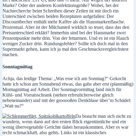
Marke? Oder der anderen Konfektionsgröße? Wobei, bei der
Nachrecherche beim Schreiben dieser Zeilen ist mir doch ein
Unterschied zwischen beiden Rezepturen aufgefallen: Der
Discountbecher enthält mehr Kaffee als die Hausmarkenflasche.
Prozentual. Aber ist der Milchanteil wirklich so teuer, dass das den
Preisunterschied erklärt? Immerhin sind bei der Hausmarke zwei
Prozentpunkte mehr drin. Von der fettarmen. Und es ist ein Hauch
weniger Zucker drin. Rundungsfehler? Sollte ich doch mal in den
Supermarkt gehen, kann ich ja mal den Geschmacksvergleichstest
machen.
Sonntagmittag
Achja, das leidige Thema: „Was esse ich am Sonntag?“ Gekocht
hatte ich schon am Sonnabend etwas, das gabs aber erst (planmäßig)
Montagmittag auf Arbeit. Der Sonntagvormittag fand mich für
Kühl- und Vorratsschrank (stehen erfreulicherweise gleich
nebeneinander) und mit der grooooßen Denkblase über’m Schädel:
„Watt nu?“
Da braucht man sich nicht zu
wundern, wenn dann auf den ersten Blick eigentümliche und ein
wenig übervegetabile Gerichte dabei herauskommen. Aber es war
recht schmackhaft, also gehts. Links ist ein klassisches