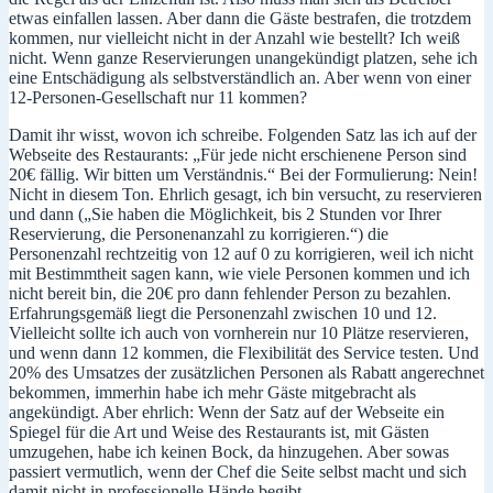
etwas einfallen lassen. Aber dann die Gäste bestrafen, die trotzdem
kommen, nur vielleicht nicht in der Anzahl wie bestellt? Ich weiß
nicht. Wenn ganze Reservierungen unangekündigt platzen, sehe ich
eine Entschädigung als selbstverständlich an. Aber wenn von einer
12-Personen-Gesellschaft nur 11 kommen?
Damit ihr wisst, wovon ich schreibe. Folgenden Satz las ich auf der
Webseite des Restaurants: „Für jede nicht erschienene Person sind
20€ fällig. Wir bitten um Verständnis.“ Bei der Formulierung: Nein!
Nicht in diesem Ton. Ehrlich gesagt, ich bin versucht, zu reservieren
und dann („
Sie haben die Möglichkeit, bis 2 Stunden vor Ihrer
Reservierung, die Personenanzahl zu korrigieren.“) die
Personenzahl rechtzeitig von 12 auf 0 zu korrigieren, weil ich nicht
mit Bestimmtheit sagen kann, wie viele Personen kommen und ich
nicht bereit bin, die 20€ pro dann fehlender Person zu bezahlen.
Erfahrungsgemäß liegt die Personenzahl zwischen 10 und 12.
Vielleicht sollte ich auch von vornherein nur 10 Plätze reservieren,
und wenn dann 12 kommen, die Flexibilität des Service testen. Und
20% des Umsatzes der zusätzlichen Personen als Rabatt angerechnet
bekommen, immerhin habe ich mehr Gäste mitgebracht als
angekündigt. Aber ehrlich: Wenn der Satz auf der Webseite ein
Spiegel für die Art und Weise des Restaurants ist, mit Gästen
umzugehen, habe ich keinen Bock, da hinzugehen. Aber sowas
passiert vermutlich, wenn der Chef die Seite selbst macht und sich
damit nicht in professionelle Hände begibt.