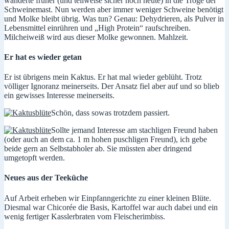
wanderte früher (und teilweise sicher noch heute) in die Tröge der
Schweinemast. Nun werden aber immer weniger Schweine benötigt
und Molke bleibt übrig. Was tun? Genau: Dehydrieren, als Pulver in
Lebensmittel einrühren und „High Protein“ raufschreiben.
Milcheiweiß wird aus dieser Molke gewonnen. Mahlzeit.
Er hat es wieder getan
Er ist übrigens mein Kaktus. Er hat mal wieder geblüht. Trotz
völliger Ignoranz meinerseits. Der Ansatz fiel aber auf und so blieb
ein gewisses Interesse meinerseits.
Schön, dass sowas trotzdem passiert.
Sollte jemand Interesse am stachligen Freund haben
(oder auch an dem ca. 1 m hohen puschligen Freund), ich gebe
beide gern an Selbstabholer ab. Sie müssten aber dringend
umgetopft werden.
Neues aus der Teeküche
Auf Arbeit erheben wir Einpfanngerichte zu einer kleinen Blüte.
Diesmal war Chicorée die Basis, Kartoffel war auch dabei und ein
wenig fertiger Kasslerbraten vom Fleischerimbiss.