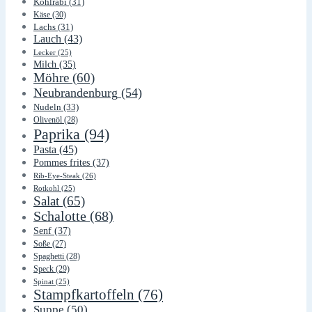
Kohlrabi
(31)
Käse
(30)
Lachs
(31)
Lauch
(43)
Lecker
(25)
Milch
(35)
Möhre
(60)
Neubrandenburg
(54)
Nudeln
(33)
Olivenöl
(28)
Paprika
(94)
Pasta
(45)
Pommes frites
(37)
Rib-Eye-Steak
(26)
Rotkohl
(25)
Salat
(65)
Schalotte
(68)
Senf
(37)
Soße
(27)
Spaghetti
(28)
Speck
(29)
Spinat
(25)
Stampfkartoffeln
(76)
Suppe
(50)