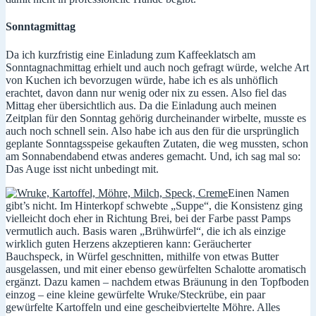
Sonntagmittag
Da ich kurzfristig eine Einladung zum Kaffeeklatsch am
Sonntagnachmittag erhielt und auch noch gefragt würde, welche Art
von Kuchen ich bevorzugen würde, habe ich es als unhöflich
erachtet, davon dann nur wenig oder nix zu essen. Also fiel das
Mittag eher übersichtlich aus. Da die Einladung auch meinen
Zeitplan für den Sonntag gehörig durcheinander wirbelte, musste es
auch noch schnell sein. Also habe ich aus den für die ursprünglich
geplante Sonntagsspeise gekauften Zutaten, die weg mussten, schon
am Sonnabendabend etwas anderes gemacht. Und, ich sag mal so:
Das Auge isst nicht unbedingt mit.
Einen Namen
gibt’s nicht. Im Hinterkopf schwebte „Suppe“, die Konsistenz ging
vielleicht doch eher in Richtung Brei, bei der Farbe passt Pamps
vermutlich auch. Basis waren „Brühwürfel“, die ich als einzige
wirklich guten Herzens akzeptieren kann: Geräucherter
Bauchspeck, in Würfel geschnitten, mithilfe von etwas Butter
ausgelassen, und mit einer ebenso gewürfelten Schalotte aromatisch
ergänzt. Dazu kamen – nachdem etwas Bräunung in den Topfboden
einzog – eine kleine gewürfelte Wruke/Steckrübe, ein paar
gewürfelte Kartoffeln und eine gescheibviertelte Möhre. Alles