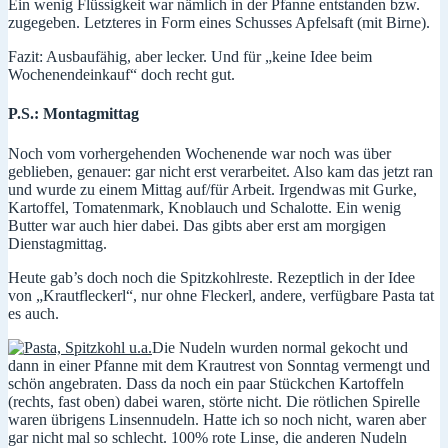
Ein wenig Flüssigkeit war nämlich in der Pfanne entstanden bzw.
zugegeben. Letzteres in Form eines Schusses Apfelsaft (mit Birne).
Fazit: Ausbaufähig, aber lecker. Und für „keine Idee beim
Wochenendeinkauf“ doch recht gut.
P.S.: Montagmittag
Noch vom vorhergehenden Wochenende war noch was über
geblieben, genauer: gar nicht erst verarbeitet. Also kam das jetzt ran
und wurde zu einem Mittag auf/für Arbeit. Irgendwas mit Gurke,
Kartoffel, Tomatenmark, Knoblauch und Schalotte. Ein wenig
Butter war auch hier dabei. Das gibts aber erst am morgigen
Dienstagmittag.
Heute gab’s doch noch die Spitzkohlreste. Rezeptlich in der Idee
von „Krautfleckerl“, nur ohne Fleckerl, andere, verfügbare Pasta tat
es auch.
Die Nudeln wurden normal gekocht und
dann in einer Pfanne mit dem Krautrest von Sonntag vermengt und
schön angebraten. Dass da noch ein paar Stückchen Kartoffeln
(rechts, fast oben) dabei waren, störte nicht. Die rötlichen Spirelle
waren übrigens Linsennudeln. Hatte ich so noch nicht, waren aber
gar nicht mal so schlecht. 100% rote Linse, die anderen Nudeln