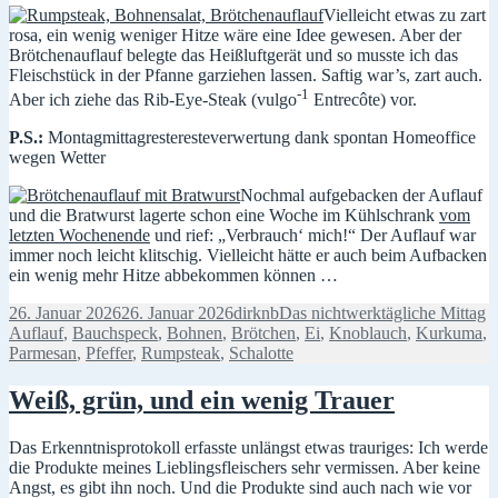
Vielleicht etwas zu zart
rosa, ein wenig weniger Hitze wäre eine Idee gewesen. Aber der
Brötchenauflauf belegte das Heißluftgerät und so musste ich das
Fleischstück in der Pfanne garziehen lassen. Saftig war’s, zart auch.
-1
Aber ich ziehe das Rib-Eye-Steak (vulgo
Entrecôte) vor.
P.S.:
Montagmittagresteresteverwertung dank spontan Homeoffice
wegen Wetter
Nochmal aufgebacken der Auflauf
und die Bratwurst lagerte schon eine Woche im Kühlschrank
vom
letzten Wochenende
und rief: „Verbrauch‘ mich!“ Der Auflauf war
immer noch leicht klitschig. Vielleicht hätte er auch beim Aufbacken
ein wenig mehr Hitze abbekommen können …
Veröffentlicht
Autor
Kategorien
S
26. Januar 2026
26. Januar 2026
dirknb
Das nichtwerktägliche Mittag
am
Auflauf
,
Bauchspeck
,
Bohnen
,
Brötchen
,
Ei
,
Knoblauch
,
Kurkuma
,
Parmesan
,
Pfeffer
,
Rumpsteak
,
Schalotte
Weiß, grün, und ein wenig Trauer
Das Erkenntnisprotokoll erfasste unlängst etwas trauriges: Ich werde
die Produkte meines Lieblingsfleischers sehr vermissen. Aber keine
Angst, es gibt ihn noch. Und die Produkte sind auch nach wie vor