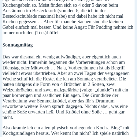
Kuchengabeln so. Meist finden sich so 4 oder 5 davon beim
Ausräumen im Besteckkorb (von den 6, die ich in der
Besteckschublade maximal habe) und dabei habe ich nicht mal
Kuchen gegessen … Aber für manche Sachen sind die kleinen
Gabel einfach mal besser. Und keine Angst: Für Pudding nehme ich
immer noch den (Tee-)Löffel.
Sonntagmittag
Das war diesmal ein wenig aufwändiger, aber eigentlich auch
wieder nicht. Immerhin begannen die Vorbereitungen schon am
Dienstag oder Mittwoch … Naja, Vorbereitungen ist als Begriff
vielleicht etwas übertrieben. Aber an zwei Tagen der vergangenen
Woche schuf ich die Reste, die ich am Sonntag verarbeitete. Die
hatten übrigens die Form von 4 Brötchen in 2 Sorten, zwei
Weizenbrötchen und zwei malzgefärbte (vulgo: „dunkle“) mit ein
paar körnerigen und saatlichen Einlagen. Die Grundidee der
Verarbeitung war Semmelknödel, aber das für’s Drumrum
erworbene weitere Essen sprach dagegen. Nichts dabei, was eine
schöne Soße erwarten ließ. Und Knödel ohne Soße … geht gar
nicht.
Also kramte ich ein alten physisch vorliegenden Koch-„Blog“ mit
Kochgrundlagen heraus. Wer kennt ihn nicht? Ich spiele natürlich