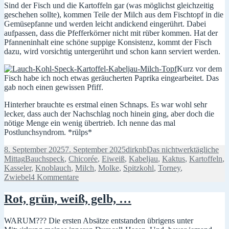
Sind der Fisch und die Kartoffeln gar (was möglichst gleichzeitig
geschehen sollte), kommen Teile der Milch aus dem Fischtopf in die
Gemüsepfanne und werden leicht andickend eingerührt. Dabei
aufpassen, dass die Pfefferkörner nicht mit rüber kommen. Hat der
Pfanneninhalt eine schöne suppige Konsistenz, kommt der Fisch
dazu, wird vorsichtig untergerührt und schon kann serviert werden.
Kurz vor dem
Fisch habe ich noch etwas geräucherten Paprika eingearbeitet. Das
gab noch einen gewissen Pfiff.
Hinterher brauchte es erstmal einen Schnaps. Es war wohl sehr
lecker, dass auch der Nachschlag noch hinein ging, aber doch die
nötige Menge ein wenig übertrieb. Ich nenne das mal
Postlunchsyndrom. *rülps*
Veröffentlicht
Autor
Kategorien
8. September 2025
7. September 2025
dirknb
Das nichtwerktägliche
am
Schlagwörter
Mittag
Bauchspeck
,
Chicorée
,
Eiweiß
,
Kabeljau
,
Kaktus
,
Kartoffeln
,
Kasseler
,
Knoblauch
,
Milch
,
Molke
,
Spitzkohl
,
Torney
,
zu
Zwiebel
4 Kommentare
Weiß,
grün,
Rot, grün, weiß, gelb, …
und
ein
WARUM??? Die ersten Absätze entstanden übrigens unter
wenig