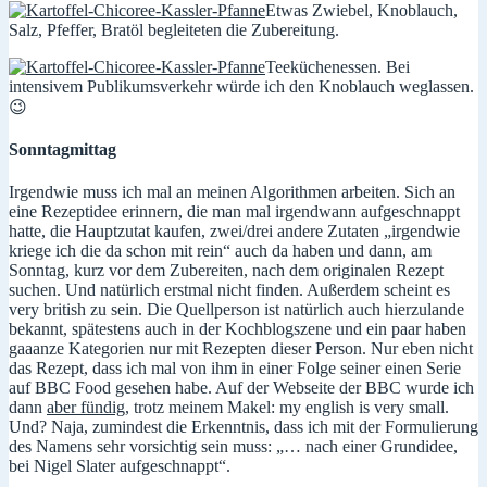
Etwas Zwiebel, Knoblauch,
Salz, Pfeffer, Bratöl begleiteten die Zubereitung.
Teeküchenessen. Bei
intensivem Publikumsverkehr würde ich den Knoblauch weglassen.
😉
Sonntagmittag
Irgendwie muss ich mal an meinen Algorithmen arbeiten. Sich an
eine Rezeptidee erinnern, die man mal irgendwann aufgeschnappt
hatte, die Hauptzutat kaufen, zwei/drei andere Zutaten „irgendwie
kriege ich die da schon mit rein“ auch da haben und dann, am
Sonntag, kurz vor dem Zubereiten, nach dem originalen Rezept
suchen. Und natürlich erstmal nicht finden. Außerdem scheint es
very british zu sein. Die Quellperson ist natürlich auch hierzulande
bekannt, spätestens auch in der Kochblogszene und ein paar haben
gaaanze Kategorien nur mit Rezepten dieser Person. Nur eben nicht
das Rezept, dass ich mal von ihm in einer Folge seiner einen Serie
auf BBC Food gesehen habe. Auf der Webseite der BBC wurde ich
dann
aber fündig
, trotz meinem Makel: my english is very small.
Und? Naja, zumindest die Erkenntnis, dass ich mit der Formulierung
des Namens sehr vorsichtig sein muss: „… nach einer Grundidee,
bei Nigel Slater aufgeschnappt“.