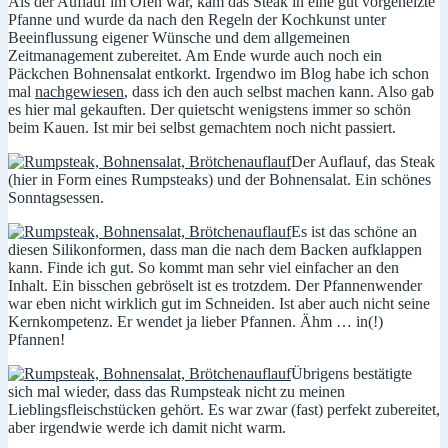
Als der Auflauf im Ofen war, kam das Steak in eine gut vorgeheizte
Pfanne und wurde da nach den Regeln der Kochkunst unter
Beeinflussung eigener Wünsche und dem allgemeinen
Zeitmanagement zubereitet. Am Ende wurde auch noch ein
Päckchen Bohnensalat entkorkt. Irgendwo im Blog habe ich schon
mal
nachgewiesen
, dass ich den auch selbst machen kann. Also gab
es hier mal gekauften. Der quietscht wenigstens immer so schön
beim Kauen. Ist mir bei selbst gemachtem noch nicht passiert.
Der Auflauf, das Steak
(hier in Form eines Rumpsteaks) und der Bohnensalat. Ein schönes
Sonntagsessen.
Es ist das schöne an
diesen Silikonformen, dass man die nach dem Backen aufklappen
kann. Finde ich gut. So kommt man sehr viel einfacher an den
Inhalt. Ein bisschen gebröselt ist es trotzdem. Der Pfannenwender
war eben nicht wirklich gut im Schneiden. Ist aber auch nicht seine
Kernkompetenz. Er wendet ja lieber Pfannen. Ähm … in(!)
Pfannen!
Übrigens bestätigte
sich mal wieder, dass das Rumpsteak nicht zu meinen
Lieblingsfleischstücken gehört. Es war zwar (fast) perfekt zubereitet,
aber irgendwie werde ich damit nicht warm.