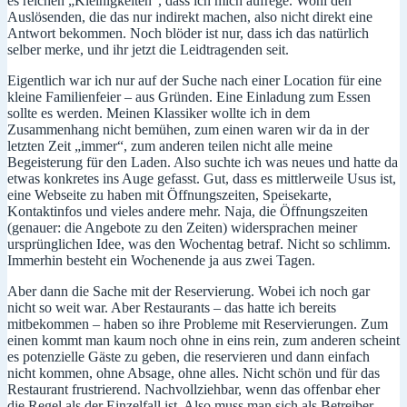
es reichen „Kleinigkeiten“, dass ich mich aufrege. Wohl den
Auslösenden, die das nur indirekt machen, also nicht direkt eine
Antwort bekommen. Noch blöder ist nur, dass ich das natürlich
selber merke, und ihr jetzt die Leidtragenden seit.
Eigentlich war ich nur auf der Suche nach einer Location für eine
kleine Familienfeier – aus Gründen. Eine Einladung zum Essen
sollte es werden. Meinen Klassiker wollte ich in dem
Zusammenhang nicht bemühen, zum einen waren wir da in der
letzten Zeit „immer“, zum anderen teilen nicht alle meine
Begeisterung für den Laden. Also suchte ich was neues und hatte da
etwas konkretes ins Auge gefasst. Gut, dass es mittlerweile Usus ist,
eine Webseite zu haben mit Öffnungszeiten, Speisekarte,
Kontaktinfos und vieles andere mehr. Naja, die Öffnungszeiten
(genauer: die Angebote zu den Zeiten) widersprachen meiner
ursprünglichen Idee, was den Wochentag betraf. Nicht so schlimm.
Immerhin besteht ein Wochenende ja aus zwei Tagen.
Aber dann die Sache mit der Reservierung. Wobei ich noch gar
nicht so weit war. Aber Restaurants – das hatte ich bereits
mitbekommen – haben so ihre Probleme mit Reservierungen. Zum
einen kommt man kaum noch ohne in eins rein, zum anderen scheint
es potenzielle Gäste zu geben, die reservieren und dann einfach
nicht kommen, ohne Absage, ohne alles. Nicht schön und für das
Restaurant frustrierend. Nachvollziehbar, wenn das offenbar eher
die Regel als der Einzelfall ist. Also muss man sich als Betreiber