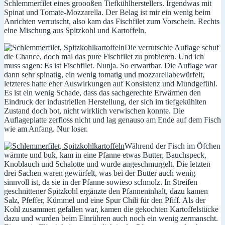
Schlemmerfilet eines groooßen Tiefkühlherstellers. Irgendwas mit
Spinat und Tomate-Mozzarella. Der Belag ist mir ein wenig beim
Anrichten verrutscht, also kam das Fischfilet zum Vorschein. Rechts
eine Mischung aus Spitzkohl und Kartoffeln.
Die verrutschte Auflage schuf
die Chance, doch mal das pure Fischfilet zu probieren. Und ich
muss sagen: Es ist Fischfilet. Nunja. So erwartbar. Die Auflage war
dann sehr spinatig, ein wenig tomatig und mozzarellabewürfelt,
letzteres hatte eher Auswirkungen auf Konsistenz und Mundgefühl.
Es ist ein wenig Schade, dass das sachgerechte Erwärmen den
Eindruck der industriellen Herstellung, der sich im tiefgekühlten
Zustand doch bot, nicht wirklich verwischen konnte. Die
Auflageplatte zerfloss nicht und lag genauso am Ende auf dem Fisch
wie am Anfang. Nur loser.
Während der Fisch im Öfchen
wärmte und buk, kam in eine Pfanne etwas Butter, Bauchspeck,
Knoblauch und Schalotte und wurde angeschmurgelt. Die letzten
drei Sachen waren gewürfelt, was bei der Butter auch wenig
sinnvoll ist, da sie in der Pfanne sowieso schmolz. In Streifen
geschnittener Spitzkohl ergänzte den Pfanneninhalt, dazu kamen
Salz, Pfeffer, Kümmel und eine Spur Chili für den Pfiff. Als der
Kohl zusammen gefallen war, kamen die gekochten Kartoffelstücke
dazu und wurden beim Einrühren auch noch ein wenig zermanscht.