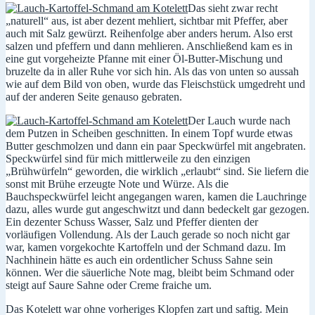
Das sieht zwar recht
„naturell“ aus, ist aber dezent mehliert, sichtbar mit Pfeffer, aber
auch mit Salz gewürzt. Reihenfolge aber anders herum. Also erst
salzen und pfeffern und dann mehlieren. Anschließend kam es in
eine gut vorgeheizte Pfanne mit einer Öl-Butter-Mischung und
bruzelte da in aller Ruhe vor sich hin. Als das von unten so aussah
wie auf dem Bild von oben, wurde das Fleischstück umgedreht und
auf der anderen Seite genauso gebraten.
Der Lauch wurde nach
dem Putzen in Scheiben geschnitten. In einem Topf wurde etwas
Butter geschmolzen und dann ein paar Speckwürfel mit angebraten.
Speckwürfel sind für mich mittlerweile zu den einzigen
„Brühwürfeln“ geworden, die wirklich „erlaubt“ sind. Sie liefern die
sonst mit Brühe erzeugte Note und Würze. Als die
Bauchspeckwürfel leicht angegangen waren, kamen die Lauchringe
dazu, alles wurde gut angeschwitzt und dann bedeckelt gar gezogen.
Ein dezenter Schuss Wasser, Salz und Pfeffer dienten der
vorläufigen Vollendung. Als der Lauch gerade so noch nicht gar
war, kamen vorgekochte Kartoffeln und der Schmand dazu. Im
Nachhinein hätte es auch ein ordentlicher Schuss Sahne sein
können. Wer die säuerliche Note mag, bleibt beim Schmand oder
steigt auf Saure Sahne oder Creme fraiche um.
Das Kotelett war ohne vorheriges Klopfen zart und saftig. Mein