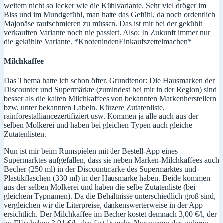
weitem nicht so lecker wie die Kühlvariante. Sehr viel dröger im
Biss und im Mundgefühl, man hatte das Gefühl, da noch ordentlich
Majonäse raufschmieren zu müssen. Das ist mir bei der gekühlt
verkauften Variante noch nie passiert. Also: In Zukunft immer nur
die gekühlte Variante. *KnotenindenEinkaufszettelmachen*
Milchkaffee
Das Thema hatte ich schon öfter. Grundtenor: Die Hausmarken der
Discounter und Supermärkte (zumindest bei mir in der Region) sind
besser als die kalten Milchkaffees von bekannten Markenherstellern
bzw. unter bekannten Labeln. Kürzere Zutatenliste,
rainforestalliancezertifiziert usw. Kommen ja alle auch aus der
selben Molkerei und haben bei gleichen Typen auch gleiche
Zutatenlisten.
Nun ist mir beim Rumspielen mit der Bestell-App eines
Supermarktes aufgefallen, dass sie neben Marken-Milchkaffees auch
Becher (250 ml) in der Discountmarke des Supermarktes und
Plastikflaschen (330 ml) in der Hausmarke haben. Beide kommen
aus der selben Molkerei und haben die selbe Zutatenliste (bei
gleichem Typnamen). Da die Behältnisse unterschiedlich groß sind,
vergleichen wir die Literpreise, dankenswerterweise in der App
ersichtlich. Der Milchkaffee im Becher kostet demnach 3,00 €/l, der
im Fläschchen 3,91 €/l, also fast ⅓ mehr. Nur wegen der anderen