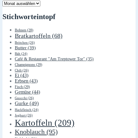
Lager
Stichworteintopf
Bohnen
(28)
Bratkartoffeln
(68)
Brötchen
(26)
Butter
(39)
Bäh
(24)
Café & Restaurant "Am Treptower Tor"
(35)
Champignons
(29)
Chili
(26)
Ei
(43)
Erbsen
(43)
Fisch
(29)
Gemüse
(44)
Gnocchi
(26)
Gurke
(49)
Hackfleisch
(24)
Joghurt
(26)
Kartoffeln
(209)
Knoblauch
(95)