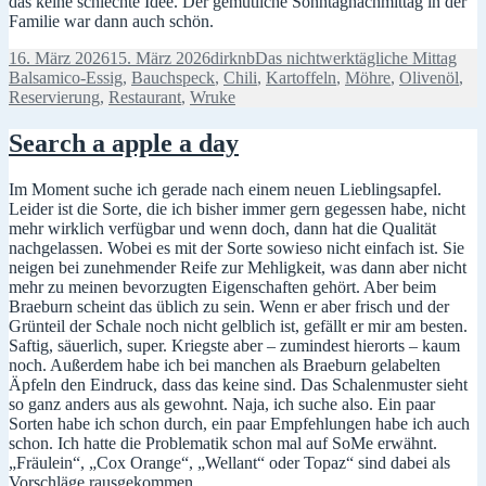
das keine schlechte Idee. Der gemütliche Sonntagnachmittag in der
Familie war dann auch schön.
Veröffentlicht
Autor
Kategorien
Schl
16. März 2026
15. März 2026
dirknb
Das nichtwerktägliche Mittag
am
Balsamico-Essig
,
Bauchspeck
,
Chili
,
Kartoffeln
,
Möhre
,
Olivenöl
,
Reservierung
,
Restaurant
,
Wruke
Search a apple a day
Im Moment suche ich gerade nach einem neuen Lieblingsapfel.
Leider ist die Sorte, die ich bisher immer gern gegessen habe, nicht
mehr wirklich verfügbar und wenn doch, dann hat die Qualität
nachgelassen. Wobei es mit der Sorte sowieso nicht einfach ist. Sie
neigen bei zunehmender Reife zur Mehligkeit, was dann aber nicht
mehr zu meinen bevorzugten Eigenschaften gehört. Aber beim
Braeburn scheint das üblich zu sein. Wenn er aber frisch und der
Grünteil der Schale noch nicht gelblich ist, gefällt er mir am besten.
Saftig, säuerlich, super. Kriegste aber – zumindest hierorts – kaum
noch. Außerdem habe ich bei manchen als Braeburn gelabelten
Äpfeln den Eindruck, dass das keine sind. Das Schalenmuster sieht
so ganz anders aus als gewohnt. Naja, ich suche also. Ein paar
Sorten habe ich schon durch, ein paar Empfehlungen habe ich auch
schon. Ich hatte die Problematik schon mal auf SoMe erwähnt.
„Fräulein“, „Cox Orange“, „Wellant“ oder Topaz“ sind dabei als
Vorschläge rausgekommen.