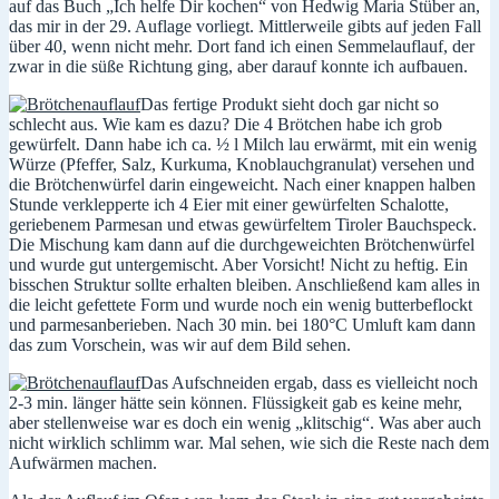
auf das Buch „Ich helfe Dir kochen“ von Hedwig Maria Stüber an,
das mir in der 29. Auflage vorliegt. Mittlerweile gibts auf jeden Fall
über 40, wenn nicht mehr. Dort fand ich einen Semmelauflauf, der
zwar in die süße Richtung ging, aber darauf konnte ich aufbauen.
Das fertige Produkt sieht doch gar nicht so
schlecht aus. Wie kam es dazu? Die 4 Brötchen habe ich grob
gewürfelt. Dann habe ich ca. ½ l Milch lau erwärmt, mit ein wenig
Würze (Pfeffer, Salz, Kurkuma, Knoblauchgranulat) versehen und
die Brötchenwürfel darin eingeweicht. Nach einer knappen halben
Stunde verklepperte ich 4 Eier mit einer gewürfelten Schalotte,
geriebenem Parmesan und etwas gewürfeltem Tiroler Bauchspeck.
Die Mischung kam dann auf die durchgeweichten Brötchenwürfel
und wurde gut untergemischt. Aber Vorsicht! Nicht zu heftig. Ein
bisschen Struktur sollte erhalten bleiben. Anschließend kam alles in
die leicht gefettete Form und wurde noch ein wenig butterbeflockt
und parmesanberieben. Nach 30 min. bei 180°C Umluft kam dann
das zum Vorschein, was wir auf dem Bild sehen.
Das Aufschneiden ergab, dass es vielleicht noch
2-3 min. länger hätte sein können. Flüssigkeit gab es keine mehr,
aber stellenweise war es doch ein wenig „klitschig“. Was aber auch
nicht wirklich schlimm war. Mal sehen, wie sich die Reste nach dem
Aufwärmen machen.