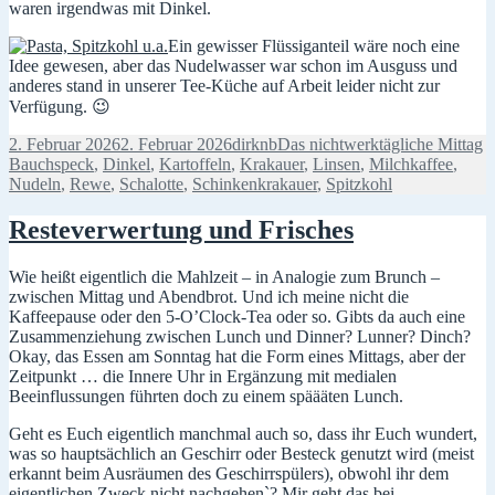
waren irgendwas mit Dinkel.
Ein gewisser Flüssiganteil wäre noch eine
Idee gewesen, aber das Nudelwasser war schon im Ausguss und
anderes stand in unserer Tee-Küche auf Arbeit leider nicht zur
Verfügung. 😉
Veröffentlicht
Autor
Kategorien
S
2. Februar 2026
2. Februar 2026
dirknb
Das nichtwerktägliche Mittag
am
Bauchspeck
,
Dinkel
,
Kartoffeln
,
Krakauer
,
Linsen
,
Milchkaffee
,
Nudeln
,
Rewe
,
Schalotte
,
Schinkenkrakauer
,
Spitzkohl
Resteverwertung und Frisches
Wie heißt eigentlich die Mahlzeit – in Analogie zum Brunch –
zwischen Mittag und Abendbrot. Und ich meine nicht die
Kaffeepause oder den 5-O’Clock-Tea oder so. Gibts da auch eine
Zusammenziehung zwischen Lunch und Dinner? Lunner? Dinch?
Okay, das Essen am Sonntag hat die Form eines Mittags, aber der
Zeitpunkt … die Innere Uhr in Ergänzung mit medialen
Beeinflussungen führten doch zu einem späääten Lunch.
Geht es Euch eigentlich manchmal auch so, dass ihr Euch wundert,
was so hauptsächlich an Geschirr oder Besteck genutzt wird (meist
erkannt beim Ausräumen des Geschirrspülers), obwohl ihr dem
eigentlichen Zweck nicht nachgehen`? Mir geht das bei