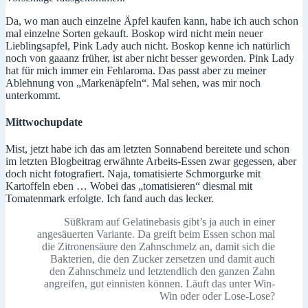
Da, wo man auch einzelne Äpfel kaufen kann, habe ich auch schon
mal einzelne Sorten gekauft. Boskop wird nicht mein neuer
Lieblingsapfel, Pink Lady auch nicht. Boskop kenne ich natürlich
noch von gaaanz früher, ist aber nicht besser geworden. Pink Lady
hat für mich immer ein Fehlaroma. Das passt aber zu meiner
Ablehnung von „Markenäpfeln“. Mal sehen, was mir noch
unterkommt.
Mittwochupdate
Mist, jetzt habe ich das am letzten Sonnabend bereitete und schon
im letzten Blogbeitrag erwähnte Arbeits-Essen zwar gegessen, aber
doch nicht fotografiert. Naja, tomatisierte Schmorgurke mit
Kartoffeln eben … Wobei das „tomatisieren“ diesmal mit
Tomatenmark erfolgte. Ich fand auch das lecker.
Süßkram auf Gelatinebasis gibt’s ja auch in einer
angesäuerten Variante. Da greift beim Essen schon mal
die Zitronensäure den Zahnschmelz an, damit sich die
Bakterien, die den Zucker zersetzen und damit auch
den Zahnschmelz und letztendlich den ganzen Zahn
angreifen, gut einnisten können. Läuft das unter Win-
Win oder oder Lose-Lose?