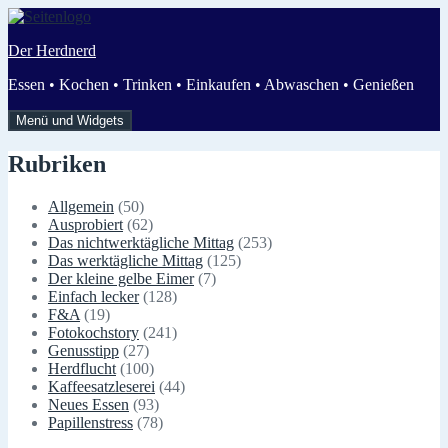
Zum
Inhalt
Der Herdnerd
springen
Essen • Kochen • Trinken • Einkaufen • Abwaschen • Genießen
Menü und Widgets
Rubriken
Allgemein
(50)
Ausprobiert
(62)
Das nichtwerktägliche Mittag
(253)
Das werktägliche Mittag
(125)
Der kleine gelbe Eimer
(7)
Einfach lecker
(128)
F&A
(19)
Fotokochstory
(241)
Genusstipp
(27)
Herdflucht
(100)
Kaffeesatzleserei
(44)
Neues Essen
(93)
Papillenstress
(78)